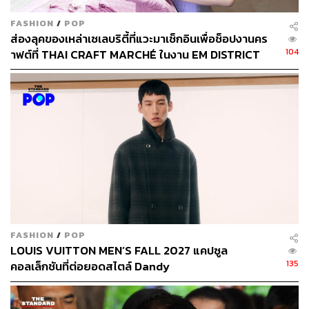
FASHION
/
POP
ส่องลุคของเหล่าเซเลบริตี้ที่แวะมาเช็กอินเพื่อช็อปงานคร
104
าฟต์ที่ THAI CRAFT MARCHÉ ในงาน EM DISTRICT
SENSE OF THAI 2026 [PR NEWS]
SEPHORA COLLECTION
Best Skin Ever Foundation & Concealer รองพื้นและคอน
FASHION
/
POP
ซีลเลอร์สูตรใหม่พร้อมแพ็กเกจใหม่ มอบผิวเวอร์ชั่นที่ดีที่สุด
LOUIS VUITTON MEN’S FALL 2027 แคปซูล
ผิวดูเป็นธรรมชาติยาวนาน 16 ชั่วโมง ติดทน เบาสบาย
135
คอลเล็กชันที่ต่อยอดสไตล์ Dandy
เสมือนผิวที่สอง สูตรมีสกินแคร์ 86% บำรุงผิวให้ดูดีขึ้นใน 28
วัน รองพื้นมี 40 เฉดสี คอนซีลเลอร์มี 24 เฉดสี 4 อันเดอร์โทน