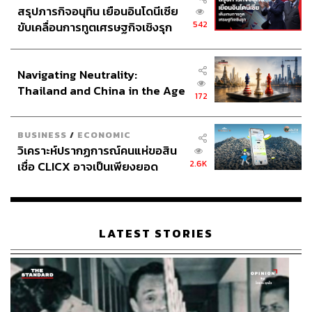
สรุปภารกิจอนุทิน เยือนอินโดนีเซีย
HOURGLASS แบรนด์เครื่องสำอางลักชัวรีที่โด่งดังด้วย
542
ขับเคลื่อนการทูตเศรษฐกิจเชิงรุก
เทคโนโลยี Ambient Lighting เปิดตัว Holiday 2025 Ambient
ประกาศหุ้นส่วนยุทธศาสตร์ไทย –
Lighting Edit Unlocked Horse (Sephora-Exclusive) พาเลต
อินโดนีเซีย
ต์พิเศษเฉพาะที่ Sephora เท่านั้น ประกอบด้วยแป้งฝุ่น บลัช
Navigating Neutrality:
ออน บรอนเซอร์ และไฮไลเตอร์ 6 เฉดสีที่ขายดีที่สุด มาใน
Thailand and China in the Age
โทนสีอบอุ่นเปล่งประกาย โทนสีพลัม ชมพู Peony และ
172
of a New Global Order
บรอนซ์ทอง เสริมด้วยสีแชมเปญประกายแวววาว รวมเฉดสี
Soft Light, Mood Exposure, Supernatural Strobe Light,
BUSINESS
/
ECONOMIC
Iridescent Coral, Iridescent Rose และ Glistening Bronze
วิเคราะห์ปรากฏการณ์คนแห่ขอสิน
Light
2.6K
เชื่อ CLICX อาจเป็นเพียงยอด
ภูเขาน้ำแข็ง ของปัญหาหนี้ครัว
เรือนไทยที่ถูกซุกไว้
LATEST STORIES