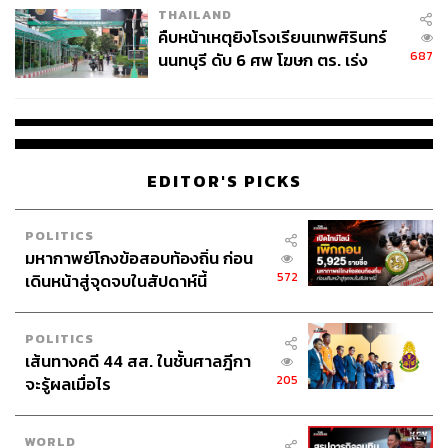
THAILAND
คืบหน้าเหตุยิงโรงเรียนเทพศิรินทร์
687
นนทบุรี ดับ 6 ศพ โฆษก ตร. เร่ง
สอบปมขโมยปืนปู่ก่อเหตุ
EDITOR'S PICKS
POLITICS
มหากาพย์โกงข้อสอบท้องถิ่น ก่อน
572
เดินหน้าสู่จุดจบในสัปดาห์นี้
POLITICS
เส้นทางคดี 44 สส. ในชั้นศาลฎีกา
205
จะรู้ผลเมื่อไร
HOURGLASS
WORLD