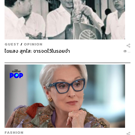
GUEST
/
OPINION
ไขแสง สุกใส: จารจดไว้ในรอยจำ
...
MAKE UP FOR EVER
MAKE UP FOR EVER แบรนด์เครื่องสำอางระดับโปรที่เป็น
ที่ไว้วางใจของเมกอัพอาร์ติสต์ทั่วโลก เปิดตัว HD SKIN
FULL COVER CONCEALER คอนซีลเลอร์อเนกประสงค์
หนึ่งเดียว เหมาะสำหรับทั้งใต้ตาและทั่วใบหน้า ช่วยให้ผิว
FASHION