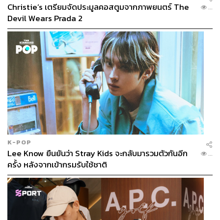
เรียบเนียนสม่ำเสมอตั้งแต่เช้าจรดค่ำ ปกปิดจุดบกพร่อง รอย
Christie’s เตรียมจัดประมูลคอสตูมจากภาพยนตร์ The
...
แดง รอยแผลเป็น และรอยคล้ำรอบดวงตาได้อย่างแนบเนียน
Devil Wears Prada 2
อุดมด้วยไนอาซินาไมด์ ไฮยาลูโรนิกแอซิด และสารสกัดจาก
ทับทิม ให้ความชุ่มชื้นยาวนาน 36 ชั่วโมง มี 36 เฉดสี เหมาะ
กับทุกสีผิว
ภาพ:
Courtesy of Brands
TAGS:
รองพื้น
Lady Gaga
ลิปสติก
Huda Beauty
France
แฟชั่น
Sephora
Haus Labs
คอนซีลเลอร์
ลิปกลอส
ความงาม
Sephora Collection
เครื่องสำอาง
Hourglass
Make Up For Ever
K-POP
Lee Know ยืนยันว่า Stray Kids จะกลับมารวมตัวกันอีก
...
ครั้ง หลังจากเข้ากรมรับใช้ชาติ