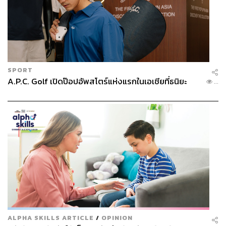
196
ABOUT THE AUTHOR
ภูริตา บุญล้อม
Beauty Editor | THE STANDARD LIFE
SPORT
A.P.C. Golf เปิดป๊อปอัพสโตร์แห่งแรกในเอเชียที่ธนิยะ
...
ALPHA SKILLS ARTICLE
/
OPINION