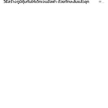
วิธีสร้างภูมิคุ้มกันให้เด็กเจนอัลฟ่า ด้วยทักษะล้มแล้วลุก
...
News
Wealth
Pop
Podcast
Video
Now
Opinion
Careers
Events
Privacy
About
Contact
Policy
FOR
ADVERTISING
MEMBERSHIP