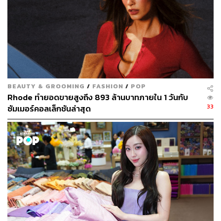
HUDA BEAUTY แบรนด์เครื่องสำอางชื่อดังจาก Huda
Kattan ที่เป็นที่รักของสาวๆ ทั่วโลก เปิดตัว Faux Filler Jelly
Oil ลิปกลอสออยล์เนื้อนุ่มให้ความเงาวาวขั้นสุด ช่วยเติม
ความชุ่มชื้น เรียบเนียน และให้ริมฝีปากดูอวบอิ่มอย่างเป็น
ธรรมชาติ สูตรที่บำรุงริมฝีปากละลายเข้ากับปากได้อย่างนุ่ม
นวล ฟินิชเหมือนกระจกไม่เหนียวติด อุดมด้วยวิตามินอีและ
BEAUTY & GROOMING
/
FASHION
/
POP
คอลลาเจนจากพืช ให้ความชุ่มชื้นสบายริมฝีปาก เนื้อสัมผัส
Rhode ทำยอดขายสูงถึง 893 ล้านบาทภายใน 1 วันกับ
เหมือนเบาะนุ่ม มอบความเงาหลายมิติ ช่วยเบลอริ้วรอยบน
33
ซัมเมอร์คอลเล็กชันล่าสุด
ปากให้ดูฟูอิ่มเหมือนฉีดฟิลเลอร์โดยไม่มีอาการชา