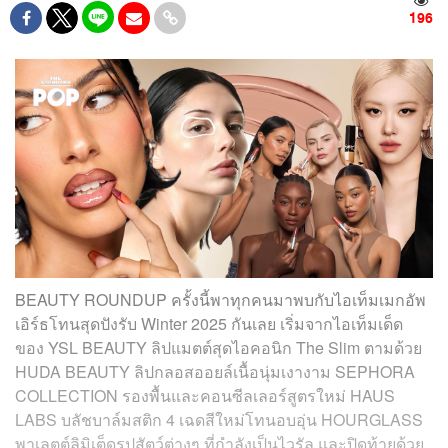
196
BEAUTY ROUNDUP ครั้งนี้พาทุกคนมาพบกับไอเท็มเมกอัพ
เอิร์ธโทนสุดปังรับ Winter 2025 กันเลย เริ่มจากไอเท็มเด็ด
ของ YSL BEAUTY ลิปแมตต์สุดไอคอนิก The Slim ตามด้วย
HUDA BEAUTY ลิปกลอสออยล์เนื้อนุ่มเงางาม SEPHORA
COLLECTION รองพื้นและคอนซีลเลอร์สูตรใหม่ HAUS
LABS บลัชบาล์มสติก 4 เฉดสีใหม่โทนอบอุ่น HOURGLASS
พาเลตต์ลิมิเต็ดรูปสัตว์ต่างๆ ที่กำลังเป็นไวรัล และปิดท้ายด้วย