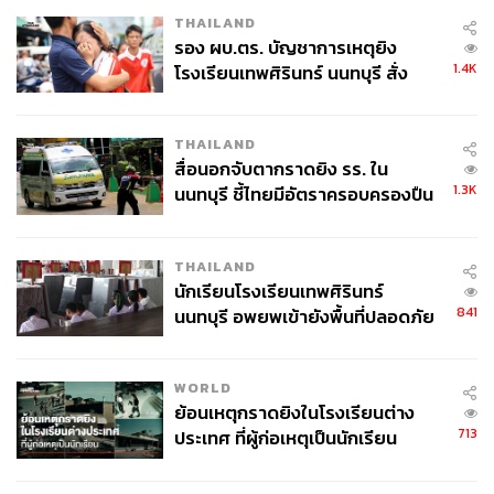
THAILAND
รอง ผบ.ตร. บัญชาการเหตุยิง
1.4K
โรงเรียนเทพศิรินทร์ นนทบุรี สั่ง
ค้นหา 2 รอบยืนยันไร้คนติดค้าง พบ
HAUS LABS
ศพปู่-ย่าที่บ้านพักผู้ก่อเหตุ
THAILAND
HAUS LABS by Lady Gaga แบรนด์เมกอัพคลีนบิวตี้จาก
สื่อนอกจับตากราดยิง รร. ใน
Lady Gaga ที่ได้รับรางวัลเมกอัพคลีนบิวตี้แห่งปี เปิดตัว Color
1.3K
นนทบุรี ชี้ไทยมีอัตราครอบครองปืน
Fuse Glassy Blush Balm Stick 4 เฉดสีใหม่โทน Spiced-Up
สูงในระดับต้นของภูมิภาค
Neutrals โทนกลางถึงอบอุ่นรับ Fall-Winter ได้แก่ Glassy
THAILAND
Clove (Brownish Red), Glassy Ginger (Dusty Pink),
นักเรียนโรงเรียนเทพศิรินทร์
Glassy Cayenne (Deep Rose) และ Glassy Cinnamon
841
นนทบุรี อพยพเข้ายังพื้นที่ปลอดภัย
(Beige Peach) สูตรเนื้อบาล์มที่ผสานบลัชออน มอบผิวเปล่ง
ชั่วคราว หลังเหตุใช้อาวุธปืนภายใน
ประกายดุจกระจกและฉ่ำวาว เฉดสีกลางจัดจ้านผสมผสานระ
โรงเรียนคลี่คลาย
หว่างบลัชและบรอนเซอร์
WORLD
ย้อนเหตุกราดยิงในโรงเรียนต่าง
713
ประเทศ ที่ผู้ก่อเหตุเป็นนักเรียน