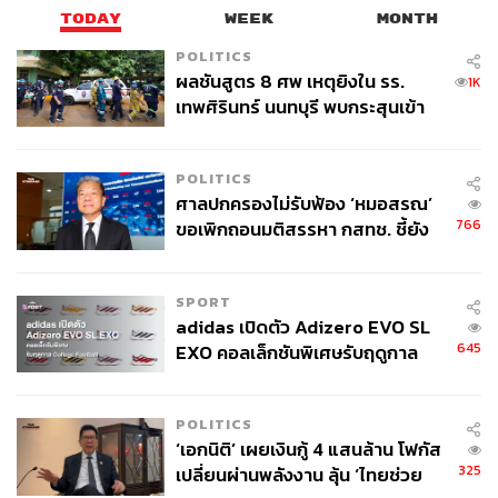
TODAY
WEEK
MONTH
POLITICS
ผลชันสูตร 8 ศพ เหตุยิงใน รร.
1K
เทพศิรินทร์ นนทบุรี พบกระสุนเข้า
จุดสำคัญ ‘ศีรษะ-หน้าอก’ ครูถูกยิง
4 นัด จากระยะไกล
POLITICS
ศาลปกครองไม่รับฟ้อง ‘หมอสรณ’
766
ขอเพิกถอนมติสรรหา กสทช. ชี้ยัง
ไม่ใช่ผู้เดือดร้อนเสียหาย
SPORT
adidas เปิดตัว Adizero EVO SL
645
EXO คอลเล็กชันพิเศษรับฤดูกาล
College Football
POLITICS
‘เอกนิติ’ เผยเงินกู้ 4 แสนล้าน โฟกัส
325
เปลี่ยนผ่านพลังงาน ลุ้น ‘ไทยช่วย