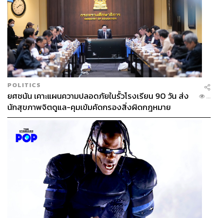
POLITICS
ยศชนัน เคาะแผนความปลอดภัยในรั้วโรงเรียน 90 วัน ส่ง
...
นักสุขภาพจิตดูแล-คุมเข้มคัดกรองสิ่งผิดกฎหมาย