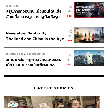
WORLD
สรุปภารกิจอนุทิน เยือนอินโดนีเซีย
546
ขับเคลื่อนการทูตเศรษฐกิจเชิงรุก
ประกาศหุ้นส่วนยุทธศาสตร์ไทย –
อินโดนีเซีย
Navigating Neutrality:
Thailand and China in the Age
181
of a New Global Order
BUSINESS
/
ECONOMIC
วิเคราะห์ปรากฏการณ์คนแห่ขอสิน
2.6K
เชื่อ CLICX อาจเป็นเพียงยอด
ภูเขาน้ำแข็ง ของปัญหาหนี้ครัว
เรือนไทยที่ถูกซุกไว้
LATEST STORIES