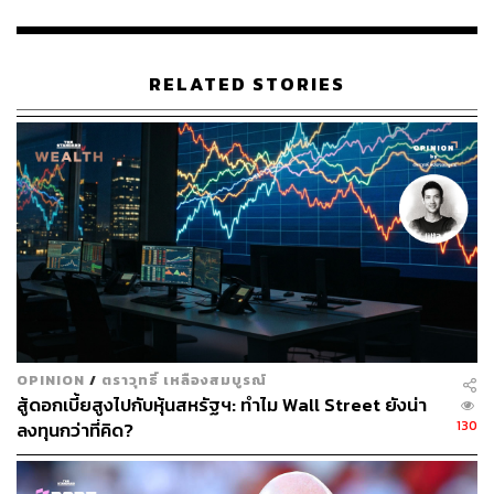
ขณะที่ด้านสถานะทางการเงินยังคงแข็งแกร่งด้วยอัตราส่วน
หนี้สินต่อทุนที่อยู่ในระดับ 0.53 เท่า รวมถึงอัตราส่วนความ
สามารถในการชำระหนี้ (Debt Service Ratio) ที่สูงถึง 2.8
RELATED STORIES
เท่า
พิสูจน์อักษร: พรนภัส ชำนาญค้า
TAGS:
BDMS
โรงพยาบาล
หุ้น
SCBS Wealth Research
OPINION
/
ตราวุทธิ์ เหลืองสมบูรณ์
สู้ดอกเบี้ยสูงไปกับหุ้นสหรัฐฯ: ทำไม Wall Street ยังน่า
40
130
ลงทุนกว่าที่คิด?
ABOUT THE AUTHOR