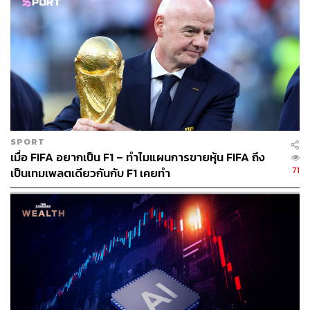
SCB WEALTH
ศูนย์ข้อมูลที่ให้คำแนะนำ วิเคราะห์เจาะลึก
ด้านการลงทุนที่ครอบคลุมทุกผลิตภัณฑ์
ทางการเงินทั้งในและต่างประเทศ โดยบริษัท
หลักทรัพย์ ไทยพาณิชย์ จำกัด หรือ SCBS หา
ข้อมูลการลงทุนเพิ่มเติมได้ที่
res.scbsonline.com
SPORT
เมื่อ FIFA อยากเป็น F1 – ทำไมแผนการขายหุ้น FIFA ถึง
71
เป็นเทมเพลตเดียวกันกับ F1 เคยทำ