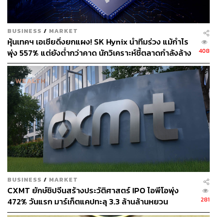
BUSINESS
/
MARKET
หุ้นเทคฯ เอเชียดิ่งยกแผง! SK Hynix นำทีมร่วง แม้กำไร
408
พุ่ง 557% แต่ยังต่ำกว่าคาด นักวิเคราะห์ชี้ตลาดกำลังล้าง
‘ฟองสบู่’ AI
BUSINESS
/
MARKET
CXMT ยักษ์ชิปจีนสร้างประวัติศาสตร์ IPO ไอพีโอพุ่ง
281
472% วันแรก มาร์เก็ตแคปทะลุ 3.3 ล้านล้านหยวน