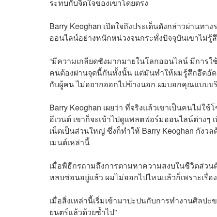
ระทบกับจิตใจของเขาโดยตรง
Barry Keoghan เปิดใจถึงประเด็นดังกล่าวผ่านทา
ออนไลน์อย่างหนักหน่วงจนกระทั่งปัจจุบันเขาไม่รู
“มีความเกลียดชังมากมายในโลกออนไลน์ มีการใช้
คนต้องผ่านจุดนี้กันทั้งนั้น แต่มันทำให้ผมรู้สึกอึด
กับผู้คน ไม่อยากออกไปข้างนอก ผมบอกคุณแบบบริสุ
Barry Keoghan เผยว่า ที่จริงแล้วเขาเป็นคนไม่ใช
อีเวนต์ เขาก็จะเข้าไปดูแพลตฟอร์มออนไลน์ต่างๆ เพ
เน็ตเป็นส่วนใหญ่ ซึ่งก็ทำให้ Barry Keoghan กัง
เมนต์เหล่านี้
เมื่อพิธีกรถามถึงการตามหาความสงบในชีวิตส่วนต
หลบซ่อนอยู่แล้ว ผมไม่ออกไปไหนแล้วก็เพราะเรื่องน
เมื่อสิ่งเหล่านี้เริ่มเข้ามาปะปนกับการทำงานศิ
ยนตร์แล้วด้วยซ้ำไป”