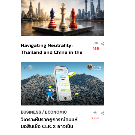
อินโดนีเซีย
Navigating Neutrality:
169
Thailand and China in the
Age of a New Global
Order
BUSINESS
/
ECONOMIC
2.6K
วิเคราะห์ปรากฏการณ์คนแห่
ขอสินเชื่อ CLICX อาจเป็น
เพียงยอดภูเขาน้ำแข็ง ของ