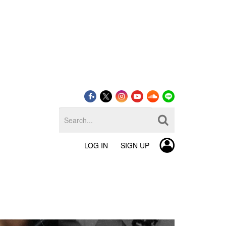
LOG IN
SIGN UP