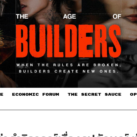
E
ECONOMIC FORUM
THE SECRET SAUCE​
OP