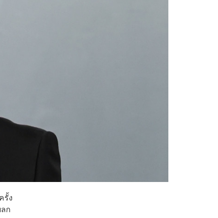
รั้ง
งผลก