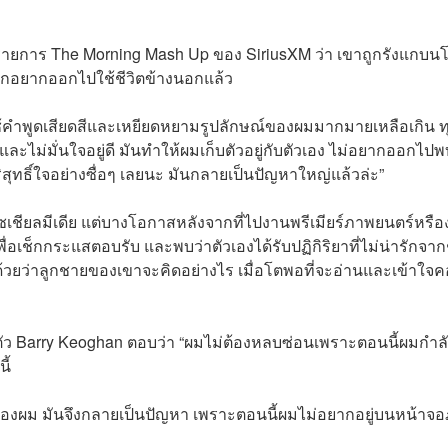
งรายการ The Morning Mash Up ของ SiriusXM ว่า เขาถูกรังแกบน
้สึกอยากออกไปใช้ชีวิตข้างนอกแล้ว
คำพูดเสียดสีและเหยียดหยามรูปลักษณ์ของผมมากมายเหลือเกิน ท
อัดและไม่มั่นใจอยู่ดี มันทำให้ผมเก็บตัวอยู่กับตัวเอง ไม่อยากออกไป
ทธิ์ใจอย่างซื่อๆ เลยนะ มันกลายเป็นปัญหาใหญ่แล้วล่ะ”
้โซเชียลมีเดีย แต่บางโอกาสหลังจากที่ไปงานพรีเมียร์ภาพยนตร์หรื
ื่อเช็กกระแสตอบรับ และพบว่าตัวเองได้รับปฏิกิริยาที่ไม่น่ารักจา
วลด้วยว่าลูกชายของเขาจะคิดอย่างไร เมื่อโตพอที่จะอ่านและเข้าใจ
ัว Barry Keoghan ตอบว่า “ผมไม่ต้องหลบซ่อนเพราะตอนนี้ผมกำล
ี้
ลปะของผม มันจึงกลายเป็นปัญหา เพราะตอนนี้ผมไม่อยากอยู่บนหน้าจ