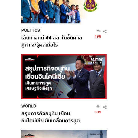
POLITICS
196
เส้นทางคดี 44 สส. ในชั้นศาล
ฎีกา จะรู้ผลเมื่อไร
WORLD
539
สรุปภารกิจอนุทิน เยือน
อินโดนีเซีย ขับเคลื่อนการทูต
เศรษฐกิจเชิงรุก ประกาศหุ้น
ส่วนยุทธศาสตร์ไทย –