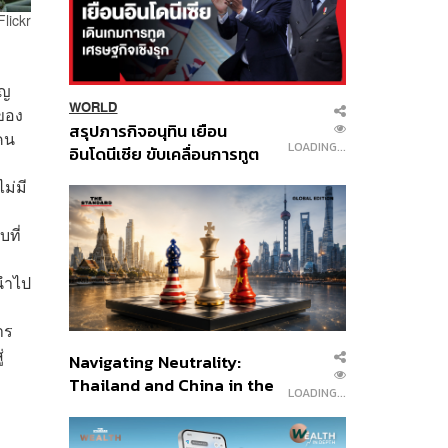
Flickr
ัญ
WORLD
วของ
สรุปภารกิจอนุทิน เยือน
นคน
LOADING...
อินโดนีเซีย ขับเคลื่อนการทูต
เศรษฐกิจเชิงรุก ประกาศหุ้น
ม่มี
ส่วนยุทธศาสตร์ไทย –
อินโดนีเซีย
ที่
ะนำไป
าร
่
Navigating Neutrality:
Thailand and China in the
LOADING...
Age of a New Global
Order