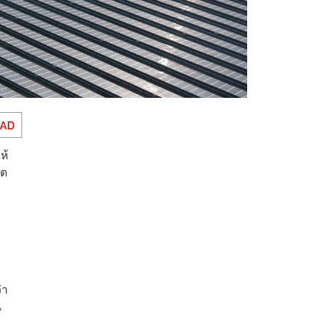
EAD
ห้
ิต
่า
น