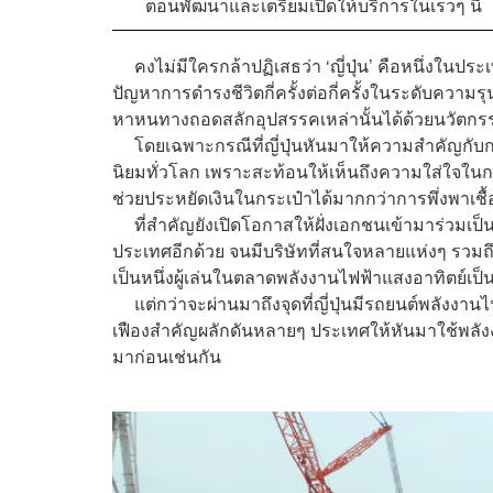
ตอนพัฒนาและเตรียมเปิดให้บริการในเร็วๆ นี้
คงไม่มีใครกล้าปฏิเสธว่า ‘ญี่ปุ่น’ คือหนึ่งในปร
ปัญหาการดำรงชีวิตกี่ครั้งต่อกี่ครั้งในระดับความรุ
หาหนทางถอดสลักอุปสรรคเหล่านั้นได้ด้วยนวัตกรรม
โดยเฉพาะกรณีที่ญี่ปุ่นหันมาให้ความสำคัญกับกา
นิยมทั่วโลก เพราะสะท้อนให้เห็นถึงความใส่ใจใน
ช่วยประหยัดเงินในกระเป๋าได้มากกว่าการพึ่งพาเชื้
ที่สำคัญยังเปิดโอกาสให้ฝั่งเอกชนเข้ามาร่วมเ
ประเทศอีกด้วย จนมีบริษัทที่สนใจหลายแห่งๆ รวมถึ
เป็นหนึ่งผู้เล่นในตลาดพลังงานไฟฟ้าแสงอาทิตย์เป็นท
แต่กว่าจะผ่านมาถึงจุดที่ญี่ปุ่นมีรถยนต์พลังงาน
เฟืองสำคัญผลักดันหลายๆ ประเทศให้หันมาใช้พลัง
มาก่อนเช่นกัน