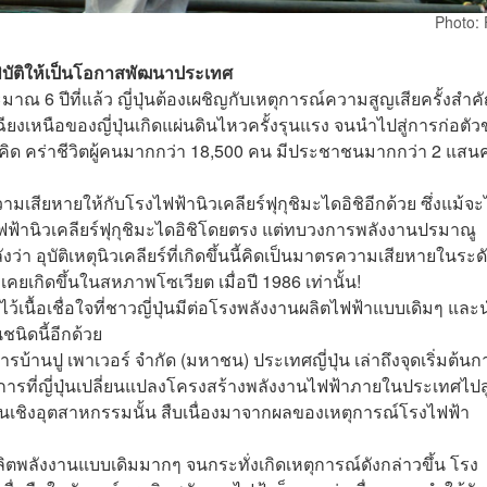
Photo: 
ยพิบัติให้เป็นโอกาสพัฒนาประเทศ
ณ 6 ปีที่แล้ว ญี่ปุ่นต้องเผชิญกับเหตุการณ์ความสูญเสียครั้งสำค
ียงเหนือของญี่ปุ่นเกิดแผ่นดินไหวครั้งรุนแรง จนนำไปสู่การก่อตั
าดคิด คร่าชีวิตผู้คนมากกว่า 18,500 คน มีประชาชนมากกว่า 2 แส
ามเสียหายให้กับโรงไฟฟ้านิวเคลียร์ฟุกุชิมะไดอิชิอีกด้วย ซึ่งแม้จะไ
ฟฟ้านิวเคลียร์ฟุกุชิมะไดอิชิโดยตรง แต่ทบวงการพลังงานปรมาณู
อุบัติเหตุนิวเคลียร์ที่เกิดขึ้นนี้คิดเป็นมาตรความเสียหายในระดับ
ี่เคยเกิดขึ้นในสหภาพโซเวียต เมื่อปี 1986 เท่านั้น!
ไว้เนื้อเชื่อใจที่ชาวญี่ปุ่นมีต่อโรงพลังงานผลิตไฟฟ้าแบบเดิมๆ แล
นิดนี้อีกด้วย
หาร
บ้านปู เพาเวอร์ จำกัด (มหาชน)
ประเทศญี่ปุ่น เล่าถึงจุดเริ่มต้นก
การที่ญี่ปุ่นเปลี่ยนแปลงโครงสร้างพลังงานไฟฟ้าภายในประเทศไปสู
เชิงอุตสาหกรรมนั้น สืบเนื่องมาจากผลของเหตุการณ์โรงไฟฟ้า
ลิตพลังงานแบบเดิมมากๆ จนกระทั่งเกิดเหตุการณ์ดังกล่าวขึ้น โรง