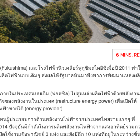
6 MINS. R
ะ (Fukushima) และโรงไฟฟ้านิวเคลียร์ฟุกุชิมะไดอิชิเมื่อปี 2011 ทำใ
นผลิตไฟฟ้าแบบเดิมๆ ส่งผลให้รัฐบาลหันมาพึ่งพาการพัฒนาแหล่งผล
้าภายในประเทศแบบเดิม (ฟอสซิล) ไปสู่แหล่งผลิตไฟฟ้าด้วยพลังงาน
ิจของพลังงานในประเทศ (restructure energy power) เพื่อเปิดให้
ฟฟ้าขายได้ (energy provider)
แทนผู้ประกอบการด้านพลังงานไฟฟ้าจากประเทศไทยรายแรกๆ ที่
ี 2014 ปัจจุบันมีกำลังในการผลิตพลังงานไฟฟ้าจากแสงอาทิตย์รวมกว
ดใช้งานเชิงพาณิชย์ 3 แห่ง และยังมีอีก 10 แห่งที่อยู่ในระหว่างขั้