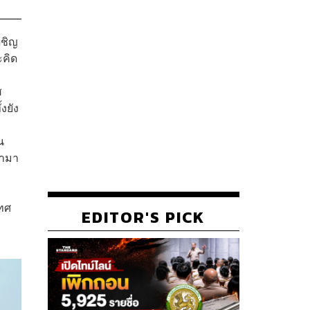
ผชิญ
ะคิด
ส
งยัง
น
้ามา
เทศ
EDITOR'S PICK