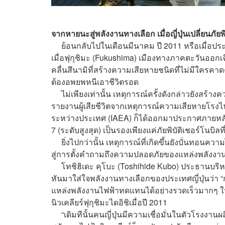
จากหายนะสู่พลังงานทางเลือก เมื่อญี่ปุ่นเปลี่ยนภั
ย้อนกลับไปในเดือนมีนาคม ปี 2011 หรือเมื่อประมา
เมื่อฟุกุชิมะ (Fukushima) เมืองทางภาคตะวันออกเฉ
คลื่นสึนามิที่สร้างความเสียหายชนิดที่ไม่มีใครค
ต้องอพยพหนีเอาชีวิตรอด
ไม่เพียงเท่านั้น เหตุการณ์ครั้งดังกล่าวยังสร้างคว
รายงานผู้เสียชีวิตจากเหตุการณ์ความเสียหายโรงไ
ระหว่างประเทศ (IAEA) ก็ได้ออกมาประกาศภายหลังว่า 
7 (ระดับสูงสุด) เป็นรองเพียงแค่ภัยพิบัติเชอร์โนบิลท
ยิ่งไปกว่านั้น เหตุการณ์ที่เกิดขึ้นยังบั่นทอนความ
สู่การตั้งคำถามถึงความปลอดภัยของแหล่งพลังงานช
โทชิฮิเดะ คุโบะ (Toshihide Kubo) ประธานบริ
หันมาใส่ใจพลังงานทางเลือกของประเทศญี่ปุ่นว่า “
แหล่งพลังงานไฟฟ้าทดแทนได้อย่างรวดเร็วมากๆ ใน
นิวเคลียร์ฟุกุชิมะไดอิชิเมื่อปี 2011
“เดิมทีนั้นคนญี่ปุ่นมีความเชื่อมั่นในตัวโรงงานผ