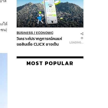
ฐบาล
างให้
หาชน)
BUSINESS
/
ECONOMIC
วิเคราะห์ปรากฏการณ์คนแห่
LOADING...
ขอสินเชื่อ CLICX อาจเป็น
เพียงยอดภูเขาน้ำแข็ง ของ
ปัญหาหนี้ครัวเรือนไทยที่ถูกซุก
ไว้
MOST POPULAR