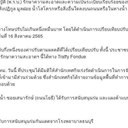
ัติ (พ.ร.บ.) รักษาความสะอาดและความเป็นระเบียบเรียบร้อยของ
้งสิ่งปฏิกูล มูลฝอย น้ำโสโครกหรือสิ่งอื่นใดลงบนถนนหรือในทางน้ำ
งระวางโทษปรับไม่เกินหนึ่งหมื่นบาท โดยได้ดำเนินการเปรียบเทียบปรั
ันที่ 16 สิงหาคม 2565
ับกึ่งหนึ่งของค่าปรับตามผลคดีที่ได้เปรียบเทียบปรับ ทั้งนี้ ประชาช
รักษาความสะอาดฯ นี้ได้ทาง Traffy Fondue
. วันนี้ ที่ประชุมได้มีมติให้สำนักเทศกิจเร่งรัดดำเนินการในการจ
้ามามีส่วนร่วมด้วย ซึ่งสำนักเทศกิจได้รายงานข้อมูลพื้นที่ทำการ
ะกอบด้วย
งน้ำ ซอยเสนารักษ์ (ถนนโยธี) ได้รับการสนับสนุนร่ม และแผงค้าแบ
ด้รับการสนับสนุนร่มกันแดดจากโรงพยาบาลธนบุรี