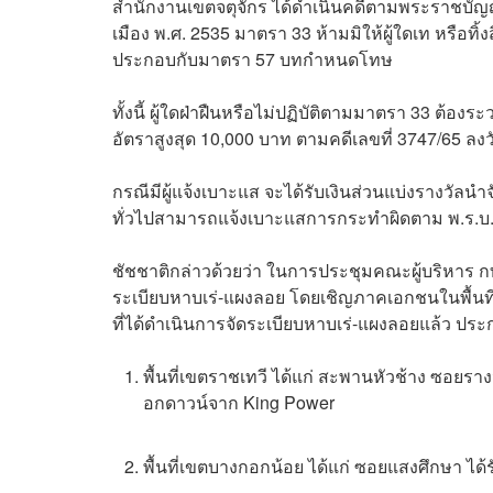
สำนักงานเขตจตุจักร ได้ดำเนินคดีตามพระราชบัญญ
เมือง พ.ศ. 2535 มาตรา 33 ห้ามมิให้ผู้ใดเท หรือทิ
ประกอบกับมาตรา 57 บทกำหนดโทษ
ทั้งนี้ ผู้ใดฝ่าฝืนหรือไม่ปฏิบัติตามมาตรา 33 ต้อ
อัตราสูงสุด 10,000 บาท ตามคดีเลขที่ 3747/65 ลงว
กรณีมีผู้แจ้งเบาะแส จะได้รับเงินส่วนแบ่งรางวัลนำจ
ทั่วไปสามารถแจ้งเบาะแสการกระทำผิดตาม พ.ร.บ.
ชัชชาติกล่าวด้วยว่า ในการประชุมคณะผู้บริหาร กทม
ระเบียบหาบเร่-แผงลอย โดยเชิญภาคเอกชนในพื้นที่เข
ที่ได้ดำเนินการจัดระเบียบหาบเร่-แผงลอยแล้ว ปร
พื้นที่เขตราชเทวี ได้แก่ สะพานหัวช้าง ซอยรา
อกดาวน์จาก King Power
พื้นที่เขตบางกอกน้อย ได้แก่ ซอยแสงศึกษา ไ