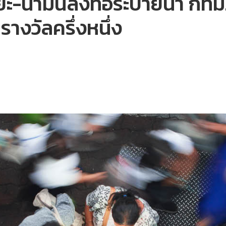
ยะ-น้ำมันลงท่อระบายน้ำ กทม
างวัลครึ่งหนึ่ง