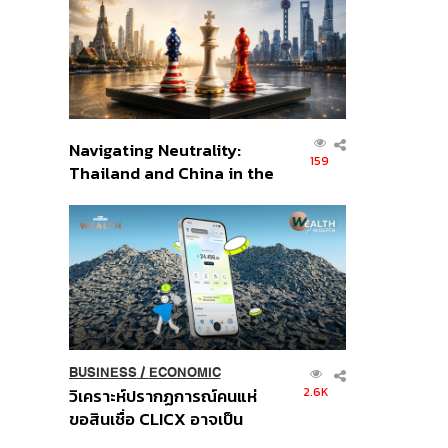
อินโดนีเซีย
Navigating Neutrality:
159
Thailand and China in the
Age of a New Global
Order
BUSINESS
/
ECONOMIC
2.6K
วิเคราะห์ปรากฏการณ์คนแห่
ขอสินเชื่อ CLICX อาจเป็น
เพียงยอดภูเขาน้ำแข็ง ของ