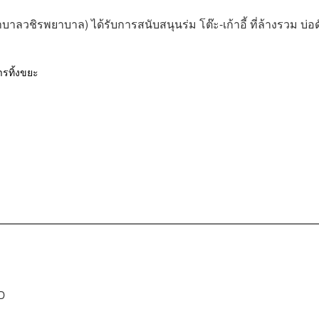
บาลวชิรพยาบาล) ได้รับการสนับสนุนร่ม โต๊ะ-เก้าอี้ ที่ล้างรวม บ่อด
รทิ้งขยะ
D