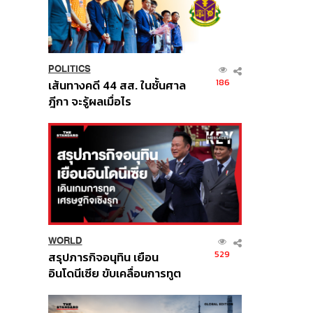
POLITICS
186
เส้นทางคดี 44 สส. ในชั้นศาล
ฎีกา จะรู้ผลเมื่อไร
WORLD
529
สรุปภารกิจอนุทิน เยือน
อินโดนีเซีย ขับเคลื่อนการทูต
เศรษฐกิจเชิงรุก ประกาศหุ้น
ส่วนยุทธศาสตร์ไทย –