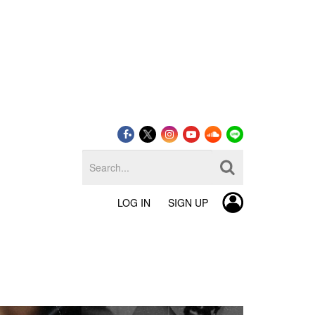
LOG IN
SIGN UP