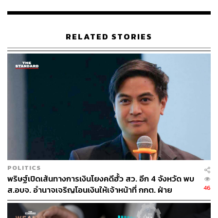
การล็อกสเปกหรือการกำหนดคุณลักษณะเฉพาะของสินค้า
ให้แคบจนเกินไปเพื่อเอื้อประโยชน์ให้กับผู้ผลิตเพียงรายเดียว,
การจัดทำราคากลาง ซึ่งมักจะใช้วิธีการสืบราคาจากผู้
RELATED STORIES
จำหน่ายที่ได้มีการตกลงบวกเงินส่วนต่างหรือเงินทอนเตรียม
ไว้ล่วงหน้า, การล็อกเงื่อนไขคุณสมบัติผู้เข้าประมูลหรือการ
กำหนดระยะเวลาส่งมอบที่ผิดปกติเพื่อกีดกันผู้แข่งขันรายใหม่
และขั้นตอนสุดท้ายคือการฮั้วประมูลโดยการจัดฉากนำ
บริษัทเครือข่ายหรือนอมินีมาเสนอราคาคู่เทียบเพื่อให้ดู
เหมือนว่ามีการแข่งขันจริง
ทั้งนี้ ปัจจัยสำคัญที่ทำให้การทุจริตเหล่านี้รอดพ้นการตรวจ
สอบไปได้ เป็นเพราะเอกสารคำของบประมาณมักจัดทำอยู่ใน
รูปแบบกระดาษหรือไฟล์รูปภาพที่ไม่สามารถนำไปประมวล
ผลด้วยคอมพิวเตอร์ได้ ทำให้ยากต่อการตรวจสอบโดยมนุษย์
POLITICS
ในระยะเวลาที่จำกัด
พริษฐ์เปิดเส้นทางการเงินโยงคดีฮั้ว สว. อีก 4 จังหวัด พบ
46
ส.อบจ. อำนาจเจริญโอนเงินให้เจ้าหน้าที่ กกต. ฝ่าย
สืบสวน
เปิดตัว Bangkok Red Flag AI สืบทุจริตจาก