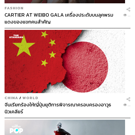
FASHION
CARTIER AT WEIBO GALA เครื่องประดับบนลุคพรม
...
แดงของแขกคนสำคัญ
CHINA
/
WORLD
จีนเรียกร้องให้ญี่ปุ่นยุติการพิจารณาครอบครองอาวุธ
...
นิวเคลียร์