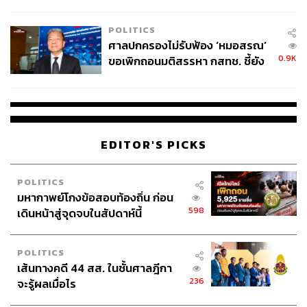
College Football
และการทำงานเบื้องหลังเชิงนโยบาย โดยหลังจากนี้ทาง
พรรคจะเริ่มนำทีมบริหารลงพื้นที่เพื่อรับฟังความคิดเห็นจาก
POLITICS
ประชาชนเพื่อจัดทำนโยบายเฉพาะกลุ่ม
ศาลปกครองไม่รับฟ้อง ‘หมอสรณ’
0.9K
ขอเพิกถอนมติสรรหา กสทช. ชี้ยัง
ไม่ใช่ผู้เดือดร้อนเสียหาย
ชัยวัฒน์ได้ปิดท้ายด้วยการกล่าวให้เครดิตแก่
นิธิกร บุญยกุลเ
จริญ
ในฐานะผู้พัฒนาเทคโนโลยี AI ดังกล่าว ซึ่งเป็นหนึ่งในผู้
สมัคร ส.ส. บัญชีรายชื่อของพรรคด้วย
EDITOR'S PICKS
POLITICS
มหากาพย์โกงข้อสอบท้องถิ่น ก่อน
598
เดินหน้าสู่จุดจบในสัปดาห์นี้
POLITICS
เส้นทางคดี 44 สส. ในชั้นศาลฎีกา
236
จะรู้ผลเมื่อไร