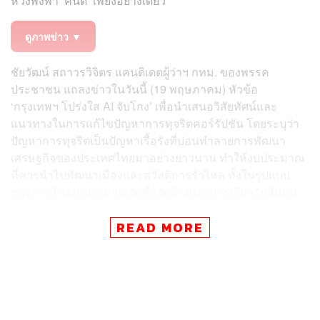
หวังพึ่งพา ‘คนดี’ เพียงอย่างเดียว
ดูภาพข่าว ▼
ชัยวัฒน์ สถาวรวิจิตร แคนดิเดตผู้ว่าฯ กทม. ของพรรค
ประชาชน แถลงข่าวในวันนี้ (19 พฤษภาคม) หัวข้อ
‘กรุงเทพฯ โปร่งใส AI จับโกง’ เพื่อนำเสนอวิสัยทัศน์และ
แนวทางในการแก้ไขปัญหาการทุจริตคอร์รัปชัน โดยระบุว่า
ปัญหาการทุจริตเป็นปัญหาเรื้อรังที่บ่อนทำลายการพัฒนา
เศรษฐกิจของประเทศไทยมาอย่างยาวนาน ทำให้งบประมาณ
ที่ควรนำไปพัฒนาเมืองและสวัสดิการรั่วไหล ทั้งในรูปแบบ
ของการโกงงบประมาณจัดซื้อจัดจ้างและการเรียกรับสินบน
เพื่อขออนุญาตต่างๆ
READ MORE
สำหรับกรุงเทพมหานครที่มีงบประมาณกว่าหนึ่งแสนล้าน
บาทนั้น ทางพรรคประชาชนมองเห็นโอกาสที่จะดึงเงินงบ
ประมาณคืนกลับมาให้ชาวกรุงเทพฯ ได้มากกว่า 20,000 ล้าน
บาท โดยแบ่งเป็นการป้องกันการทุจริตในโครงการจัดซื้อจัด
จ้างจำนวน 10,000 ล้านบาท และการประหยัดงบประมาณ