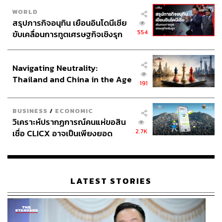
WORLD
สรุปภารกิจอนุทิน เยือนอินโดนีเซีย
554
ขับเคลื่อนการทูตเศรษฐกิจเชิงรุก
ประกาศหุ้นส่วนยุทธศาสตร์ไทย –
อินโดนีเซีย
Navigating Neutrality:
Thailand and China in the Age
191
of a New Global Order
BUSINESS
/
ECONOMIC
วิเคราะห์ปรากฏการณ์คนแห่ขอสิน
2.7K
เชื่อ CLICX อาจเป็นเพียงยอด
ภูเขาน้ำแข็ง ของปัญหาหนี้ครัว
เรือนไทยที่ถูกซุกไว้
LATEST STORIES