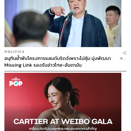
POLITICS
อนุทินย้ำพับโครงการแลนด์บริดจ์เพราะไม่คุ้ม มุ่งพัฒนา
...
Missing Link รองรับอ่าวไทย-อันดามัน