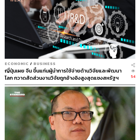
เอกสาร
เพื่อเป็นการแก้ปัญหาดังกล่าวอย่างเป็นรูปธรรม ชัยวัฒน์ได้
นำเสนอระบบที่เรียกว่า ‘Bangkok Red Flag AI’ ซึ่งจะเข้ามา
ทำหน้าที่ตรวจสอบและแจ้งเตือนความผิดปกติ โดยประกอบ
ด้วยการทำงานหลัก 7 ด้าน
1. การบังคับให้เอกสารคำของบประมาณจากฝ่ายบริหารต้อง
ECONOMIC
/
BUSINESS
จัดทำในรูปแบบข้อมูลดิจิทัลที่คอมพิวเตอร์อ่านได้ (Machine
ญี่ปุ่นเผย จีน ขึ้นแท่นผู้นำการใช้จ่ายด้านวิจัยและพัฒนา
Readable) เพื่อให้ระบบปัญญาประดิษฐ์สามารถวิเคราะห์
54
โลก กวาดสัดส่วนงานวิจัยถูกอ้างอิงสูงสุดแซงสหรัฐฯ
ข้อมูลต่อได้
2. จากนั้นระบบจะทำหน้าที่แจ้งเตือน (Red Flag) หากพบการ
กำหนดสเปกที่จำกัดแคบจนเกินไป
3. การเปรียบเทียบราคาจัดซื้อที่แพงกว่าปกติเมื่อเทียบกับฐาน
ข้อมูลในอดีต