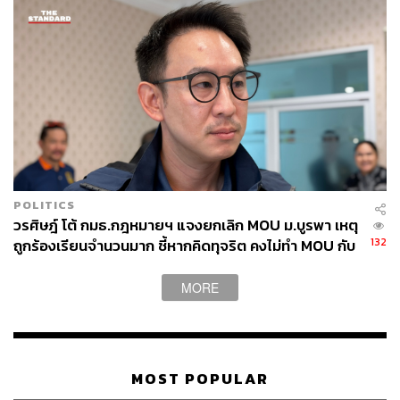
พร้อมกันนี้ ภายในงานยังได้มีการสาธิตระบบปฏิบัติการ AI
เสมือนจริง เพื่อแสดงให้เห็นถึงความสามารถในการตรวจจับ
การล็อกสเปกเครื่องออกกำลังกายและการตรวจสอบเครือ
ข่ายบริษัทที่มีความใกล้ชิดกัน
ระบบ AI ผู้ช่วยจับโกง ต้องควบคู่ระบบราชการที่ดี
POLITICS
ในช่วงตอบข้อซักถาม วิโรจน์ ลักขณาอดิศร อดีตแคนดิเดตผู้
วรศิษฎ์ โต้ กมธ.กฎหมายฯ แจงยกเลิก MOU ม.บูรพา เหตุ
ว่าฯ กทม. และอดีต สส. พรรคประชาชน ได้ร่วมชี้แจงเพิ่ม
132
ถูกร้องเรียนจำนวนมาก ชี้หากคิดทุจริต คงไม่ทำ MOU กับ
เติมเกี่ยวกับแนวทางการบริหารและการทำงานร่วมกับ
5 หน่วยงาน
สมาชิกสภากรุงเทพมหานคร (ส.ก.) โดยระบุว่า ความ
MORE
บกพร่องในการบริหารจัดการสามารถเกิดขึ้นได้ แต่สิ่งที่
สำคัญคือการมีกลไกตรวจสอบเชิงระบบ หากมีระบบ AI เข้า
มาช่วยคัดกรองตั้งแต่ต้นทาง จะช่วยลดความอึดอัดใจของผู้
ว่าราชการกรุงเทพมหานครในการอนุมัติงบประมาณ
MOST POPULAR