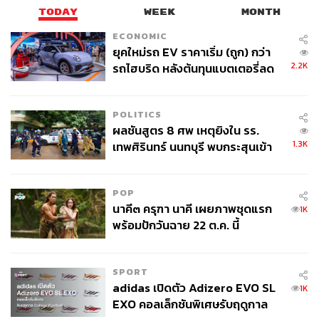
สำหรับปัญหาการต่อรองเพื่อตัดงบประมาณของกลุ่ม ส.ก.
TODAY
WEEK
MONTH
บางส่วน เพื่อนำไปเรียกรับผลประโยชน์หรือนำผู้รับเหมาของ
ECONOMIC
ตนเข้ามารับงานนั้น พรรคประชาชนมีแนวทางในการจัดการ
ยุคใหม่รถ EV ราคาเริ่ม (ถูก) กว่า
โดยการเน้นกระบวนการมีส่วนร่วมและเปิดเผยข้อมูล
2.2K
รถไฮบริด หลังต้นทุนแบตเตอรี่ลด
โครงการในทุกขั้นตอนให้ประชาชนรับทราบอย่างโปร่งใส
ลง - จีนแห่บุกตลาดเกิดใหม่
ซึ่งหากโครงการใดเป็นประโยชน์ต่อชุมชน ประชาชนใน
พื้นที่จะทำหน้าที่เป็นผู้ปกป้องงบประมาณและตรวจสอบการ
POLITICS
ทำงานของ ส.ก. ด้วยตนเอง
ผลชันสูตร 8 ศพ เหตุยิงใน รร.
1.3K
เทพศิรินทร์ นนทบุรี พบกระสุนเข้า
“AI เทคโนโลยีก็ส่วนหนึ่ง แต่ยังมีระบบโครงสร้างการทำงาน
จุดสำคัญ ‘ศีรษะ-หน้าอก’ ครูถูกยิง
และที่สำคัญที่สุดคือ การบริหารความสัมพันธ์ระหว่างผู้ว่าฯ
4 นัด จากระยะไกล
กับ ส.ก. ก็ต้องดี ชิดเกินไปหรือห่างเกินไปก็ไม่ดี ที่แย่ที่สุดคือ
POP
นาคี๓ ครุฑา นาคี เผยภาพชุดแรก
ดูเหมือนห่างแต่หลังม่านใกล้ชิด อันนี้เลวร้ายที่สุด” วิโรจน์
1K
พร้อมปักวันฉาย 22 ต.ค. นี้
กล่าว
ในช่วงท้ายของการแถลงข่าว ชัยวัฒน์ได้ชี้แจงถึงบทบาทของ
SPORT
ทีมบริหารที่พรรคประชาชนได้ทาบทามเข้ามาทำงานร่วมกัน
adidas เปิดตัว Adizero EVO SL
1K
โดยระบุว่า แต่ละบุคคลมีหน้าที่รับผิดชอบที่แตกต่างกันตาม
EXO คอลเล็กชันพิเศษรับฤดูกาล
ความถนัด ทั้งการทำงานเบื้องหน้าในการรณรงค์หาเสียง