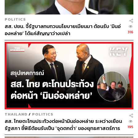
4. การสร้างแคตตาล็อกราคากลางที่เชื่อมโยงกับราคาตลาด
จริง
POLITICS
สส. ปชน. จี้รัฐบาลทบทวนนโยบายเมียนมา ต้อนรับ ‘มินอ่
5. การวิเคราะห์เอกสารขอบเขตของงาน (TOR) เพื่อให้
316
องหล่าย’ ได้แค่สัญญาว่างเปล่า
คะแนนความเสี่ยงในการทุจริต
6. การตรวจสอบความเชื่อมโยงของบริษัทที่เข้ามาแข่งขัน
ประมูลว่ามีกรรมการหรือที่อยู่เดียวกันหรือไม่
และ 7. การตรวจสอบความผิดปกติจากร่องรอยดิจิทัล (Digital
Forensic) ของเอกสารเพื่อป้องกันการฮั้วประมูล
นอกจากนี้ ชัยวัฒน์ยังได้เน้นย้ำว่า เทคโนโลยีดังกล่าวจะ
ประสบความสำเร็จได้ต้องอาศัยเจตจำนงที่แน่วแน่ของฝ่าย
บริหาร ซึ่งพรรคประชาชนได้พิสูจน์ความสำเร็จมาแล้วจาก
THAILAND
/
POLITICS
การบริหารงานในองค์การบริหารส่วนจังหวัดลำพูน ที่
สส. ไทยตะโกนประท้วงต่อหน้ามินอ่องหล่าย ระหว่างเยือน
สามารถประหยัดงบประมาณและใช้จ่ายได้ต่ำกว่าราคากลาง
195
รัฐสภา ชี้พิธีต้อนรับเป็น ‘จุดตกต่ำ’ ของยุทธศาสตร์การ
มากที่สุดในประเทศถึงร้อยละ 26.7
ทูตไทย