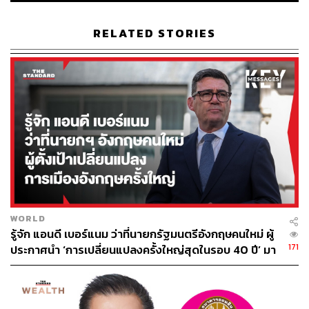
กีฬา สำนักข่าว THE STANDARD ผู้มีงาน
อดิเรกคือการสัมภาษณ์ BNK48
RELATED STORIES
WORLD
รู้จัก แอนดี เบอร์แนม ว่าที่นายกรัฐมนตรีอังกฤษคนใหม่ ผู้
171
ประกาศนำ ‘การเปลี่ยนแปลงครั้งใหญ่สุดในรอบ 40 ปี’ มา
สู่การเมืองอังกฤษ