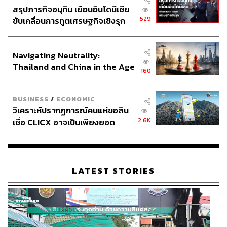
สรุปภารกิจอนุทิน เยือนอินโดนีเซีย
529
ขับเคลื่อนการทูตเศรษฐกิจเชิงรุก
ประกาศหุ้นส่วนยุทธศาสตร์ไทย –
อินโดนีเซีย
Navigating Neutrality:
Thailand and China in the Age
160
of a New Global Order
BUSINESS
/
ECONOMIC
วิเคราะห์ปรากฏการณ์คนแห่ขอสิน
2.6K
เชื่อ CLICX อาจเป็นเพียงยอด
ภูเขาน้ำแข็ง ของปัญหาหนี้ครัว
เรือนไทยที่ถูกซุกไว้
LATEST STORIES