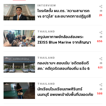
INTERVIEW
ไขรหัสตั้ง ผบ.ตร. ‘ความสามารถ
2K
vs อาวุโส’ และอนาคตการปฏิรูปสี
กากี กับ พล.ต.อ. เอก อังสนานนท์
THAILAND
สรุปมหากาพย์กล้องส่องพระ
656
ZEISS Blue Marine จากสัญญา
ผลิต 8.3 ล้าน สู่ข้อพิพาท ‘มา
เวลล์ฯ’ ฟ้อง ‘โทน บางแค’ ผิดนัด
THAILAND
จ่ายหนี้-แอบระบุแบรนด์
กองปราบฯ สอบเข้ม ‘อดีตอธิบดี
631
สถ.’ คดีทุจริตสอบท้องถิ่น แจ้ง 6
ข้อหาหนัก จ่อชง ป.ป.ช. 12 ส.ค. นี้
THAILAND
นักเรียนโรงเรียนเทพศิรินทร์
588
นนทบุรี อพยพเข้ายังพื้นที่ปลอดภัย
ชั่วคราว หลังเหตุใช้อาวุธปืนภายใน
โรงเรียนคลี่คลาย