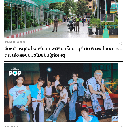
THAILAND
คืบหน้าเหตุยิงโรงเรียนเทพศิรินทร์นนทบุรี ดับ 6 ศพ โฆษก
...
ตร. เร่งสอบปมขโมยปืนปู่ก่อเหตุ
K-POP