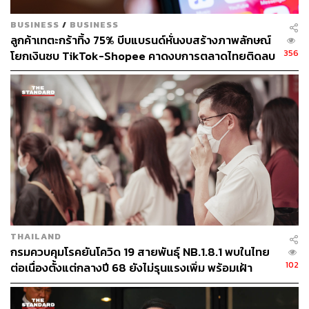
BUSINESS
/
BUSINESS
ลูกค้าเทตะกร้าทิ้ง 75% บีบแบรนด์หั่นงบสร้างภาพลักษณ์
356
โยกเงินซบ TikTok-Shopee คาดงบการตลาดไทยติดลบ
ครั้งแรกในรอบ 14 ปี
THAILAND
กรมควบคุมโรคยันโควิด 19 สายพันธุ์ NB.1.8.1 พบในไทย
102
ต่อเนื่องตั้งแต่กลางปี 68 ยังไม่รุนแรงเพิ่ม พร้อมเฝ้า
ระวัง-ติดตามใกล้ชิด