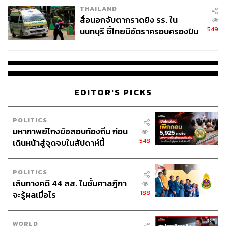
THAILAND
สื่อนอกจับตากราดยิง รร. ใน
549
นนทบุรี ชี้ไทยมีอัตราครอบครองปืน
สูงในระดับต้นของภูมิภาค
EDITOR'S PICKS
POLITICS
มหากาพย์โกงข้อสอบท้องถิ่น ก่อน
548
เดินหน้าสู่จุดจบในสัปดาห์นี้
POLITICS
เส้นทางคดี 44 สส. ในชั้นศาลฎีกา
188
จะรู้ผลเมื่อไร
WORLD