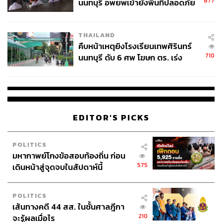
877
นนทบุรี อพยพเข้ายังพื้นที่ปลอดภัย
ชั่วคราว หลังเหตุใช้อาวุธปืนภายใน
โรงเรียนคลี่คลาย
THAILAND
คืบหน้าเหตุยิงโรงเรียนเทพศิรินทร์
710
นนทบุรี ดับ 6 ศพ โฆษก ตร. เร่ง
สอบปมขโมยปืนปู่ก่อเหตุ
EDITOR'S PICKS
POLITICS
มหากาพย์โกงข้อสอบท้องถิ่น ก่อน
575
เดินหน้าสู่จุดจบในสัปดาห์นี้
POLITICS
เส้นทางคดี 44 สส. ในชั้นศาลฎีกา
210
จะรู้ผลเมื่อไร