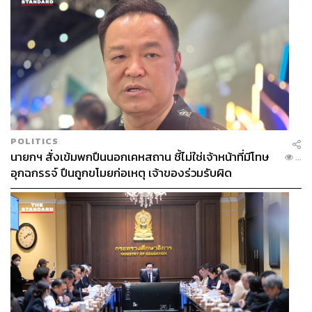
POLITICS
นายกฯ สั่งเข้มพกปืนนอกเคหสถาน ชี้ไม่ใช่เจ้าหน้าที่มีโทษ
...
อุกฉกรรจ์ ปืนถูกขโมยก่อเหตุ เจ้าของร่วมรับผิด