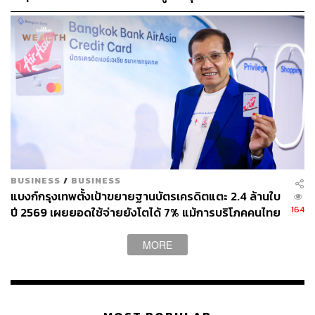
30% ในกรุ๊ปทัวร์ปกติ
ABOUT THE AUTHOR
โมจัง ลีลา
Content Creator สำนักข่าว THE
STANDARD WEALTH ผู้เชื่อมั่นว่าความมั่งคั่ง
ที่ยั่งยืนสามารถออกแบบได้ด้วยตัวเอง
BUSINESS
/
BUSINESS
แบงก์กรุงเทพตั้งเป้าขยายฐานบัตรเครดิตแตะ 2.4 ล้านใบ
164
ปี 2569 เผยยอดใช้จ่ายยังโตได้ 7% แม้การบริโภคคนไทย
โตต่ำ
MORE