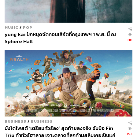
สามารถติดตาม THE STANDARD WEALTH
ผ่านแอปพลิเคชันต่างๆ ที่คุณสะดวกหรือใช้งานอยู่แล้วได้เลย
MUSIC
/
POP
yung kai ปักหมุดจัดคอนเสิร์ตที่กรุงเทพฯ 1 พ.ย. นี้ ณ
88
Sphere Hall
TAGS:
อัตราแลกเปลี่ยน
การท่องเที่ยว
เที่ยวต่างประเทศ
นักเดินทาง
นักท่องเที่ยวไทย
Bangkok Bank Travel Card
MasterCard
ธนาคารกรุงเทพ
BUSINESS
/
BUSINESS
บังโตโพสต์ ‘เตรียมทัวร์ลง’ สุดท้ายลงจริง จับมือ Fin
431
153
Trip ทำทัวร์ฮาลาล เจาะตลาดที่ลูกค้ามุสลิมเคยเป็นแค่