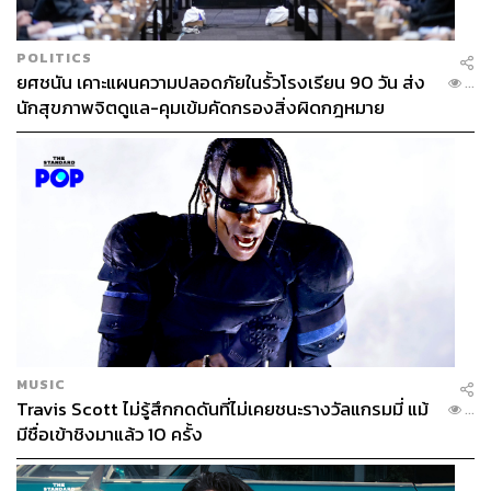
POLITICS
ยศชนัน เคาะแผนความปลอดภัยในรั้วโรงเรียน 90 วัน ส่ง
...
นักสุขภาพจิตดูแล-คุมเข้มคัดกรองสิ่งผิดกฎหมาย
MUSIC
Travis Scott ไม่รู้สึกกดดันที่ไม่เคยชนะรางวัลแกรมมี่ แม้
...
มีชื่อเข้าชิงมาแล้ว 10 ครั้ง