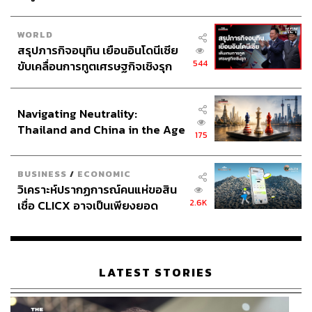
WORLD
สรุปภารกิจอนุทิน เยือนอินโดนีเซีย
544
ขับเคลื่อนการทูตเศรษฐกิจเชิงรุก
ประกาศหุ้นส่วนยุทธศาสตร์ไทย –
อินโดนีเซีย
Navigating Neutrality:
Thailand and China in the Age
175
of a New Global Order
BUSINESS
/
ECONOMIC
วิเคราะห์ปรากฏการณ์คนแห่ขอสิน
2.6K
เชื่อ CLICX อาจเป็นเพียงยอด
ภูเขาน้ำแข็ง ของปัญหาหนี้ครัว
เรือนไทยที่ถูกซุกไว้
LATEST STORIES