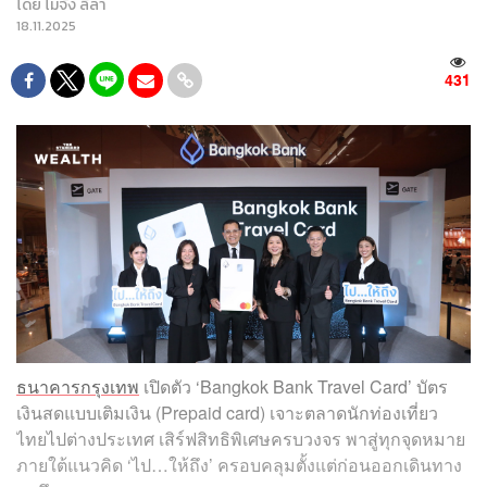
โดย
โมจัง ลีลา
18.11.2025
431
ธนาคารกรุงเทพ
เปิดตัว ‘Bangkok Bank Travel Card’ บัตร
เงินสดแบบเติมเงิน (Prepaid card) เจาะตลาดนักท่องเที่ยว
ไทยไปต่างประเทศ เสิร์ฟสิทธิพิเศษครบวงจร พาสู่ทุกจุดหมาย
ภายใต้แนวคิด ‘ไป…ให้ถึง’ ครอบคลุมตั้งแต่ก่อนออกเดินทาง