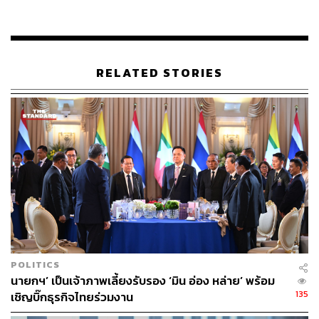
1. เที่ยวคุ้มทั่วโลก รองรับการทำรายการชำระสินค้าและ
บริการ 150 สกุลเงินทั่วโลก ทั้งสกุลเงินที่แลกเก็บไว้ในบัตร
และสกุลเงินที่นอกเหนือที่รองรับ จะทำรายการผ่านเงินสกุล
ไทยบาทที่เติมอยู่ในบัตร โดยใช้อัตราแลกเปลี่ยนของ
Mastercard ณ ช่วงเวลาทำการ
RELATED STORIES
2. ไม่มีค่าความเสี่ยงจากความผันผวนของอัตราแลกเปลี่ยน
เงินตราสกุลต่างประเทศ 2.5% (Foreign Exchange Rate
Risk : FX Rate) ในทุกการใช้จ่ายผ่านบัตร และถอนเงินสด
สกุลเงินต่างประเทศผ่านเครื่อง ATM ที่ต่างประเทศที่รองรับ
Mastercard ทั่วโลก
3. แลกเรตถูกใจ ได้ทันที สามารถตั้งค่าแจ้งเตือนเรตค่าเงินที่
ต้องการไว้ล่วงหน้า ครอบคลุมสกุลเงินต่างประเทศมากถึง 11
สกุลเงิน ได้แก่ USD, GBP, EUR, JPY, HKD, SGD, CNY,
AUD, NZD, CAD, และ CHF สามารถแลกเปลี่ยนสกุลเงิน
POLITICS
ด้วยตนเองตลอด 24 ชม. ผ่านโมบายแบงกิ้งธนาคารกรุงเทพ
นายกฯ’ เป็นเจ้าภาพเลี้ยงรับรอง ‘มิน อ่อง หล่าย’ พร้อม
135
เชิญบิ๊กธุรกิจไทยร่วมงาน
4. รับความคุ้มครองประกันภัยการเดินทางต่างประเทศมูลค่า