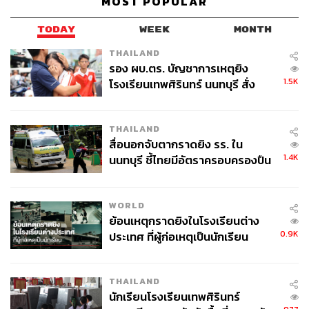
MOST POPULAR
TODAY
WEEK
MONTH
THAILAND
รอง ผบ.ตร. บัญชาการเหตุยิง
1.5K
โรงเรียนเทพศิรินทร์ นนทบุรี สั่ง
ค้นหา 2 รอบยืนยันไร้คนติดค้าง พบ
ศพปู่-ย่าที่บ้านพักผู้ก่อเหตุ
THAILAND
สื่อนอกจับตากราดยิง รร. ใน
1.4K
นนทบุรี ชี้ไทยมีอัตราครอบครองปืน
สูงในระดับต้นของภูมิภาค
WORLD
ย้อนเหตุกราดยิงในโรงเรียนต่าง
0.9K
ประเทศ ที่ผู้ก่อเหตุเป็นนักเรียน
THAILAND
นักเรียนโรงเรียนเทพศิรินทร์