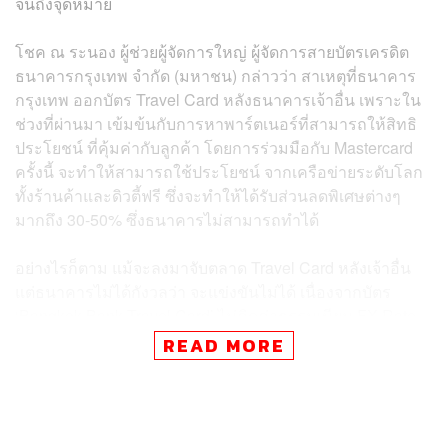
จนถึงจุดหมาย
โชค ณ ระนอง ผู้ช่วยผู้จัดการใหญ่ ผู้จัดการสายบัตรเครดิต
ธนาคารกรุงเทพ จำกัด (มหาชน) กล่าวว่า สาเหตุที่ธนาคาร
กรุงเทพ ออกบัตร Travel Card หลังธนาคารเจ้าอื่น เพราะใน
ช่วงที่ผ่านมา เข้มข้นกับการหาพาร์ตเนอร์ที่สามารถให้สิทธิ
ประโยชน์ ที่คุ้มค่ากับลูกค้า โดยการร่วมมือกับ Mastercard
ครั้งนี้ จะทำให้สามารถใช้ประโยชน์ จากเครือข่ายระดับโลก
ทั้งร้านค้าและดิวตี้ฟรี ซึ่งจะทำให้ได้รับส่วนลดพิเศษต่างๆ
มากถึง 30-50% ซึ่งธนาคารไม่สามารถทำได้
อย่างไรก็ตาม แม้จะลงมาจับตลาด Travel Card หลังเจ้าอื่น
แต่ธนาคารไม่ได้กังวลว่า จะแข่งขันไม่ได้ เนื่องจากบัตร
‘Bangkok Bank Travel Card’ ไม่คิดค่าธรรมเนียม FX Rate
และไม่มีค่าธรรมเนียมบัตรรายปี จึงตอบโจทย์ กลุ่มนักเดิน
READ MORE
ทาง ที่ต้องการสิทธิประโยชน์ โดยไม่ต้องเสียค่ามาร์กอัป อีก
ทั้งกลุ่มคนไทย ที่เดินทางไปเที่ยวต่างประเทศ ยังเป็นกลุ่มที่มี
การใช้จ่ายสูง โดยตั้งเป้าปีแรกมียอดเปิดใช้บริการบัตรไม่ต่ำ
กว่า 100,000 ใบ