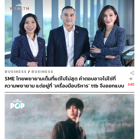
กว่า 3 ล้านบาท โดย บริษัท กรุงเทพประกันภัย จำกัด
(มหาชน)
5. สิทธิประโยชน์ Mastercard Flight Delay Pass เมื่อเที่ยว
บินล่าช้า สามารถเข้าใช้ห้องรับรองสนามบินได้กว่า 1,500
แห่งทั่วโลก ตั้งแต่ 15 มกราคม 2569 เป็นต้นไป
6. สิทธิพิเศษก่อนบิน รับฟรีสิทธิเข้าใช้บริการห้องรับรอง
พิเศษ Miracle Lounge มูลค่า 1,500 บาท เมื่อมียอดใช้จ่าย
สะสม ตามเงื่อนไขที่กำหนด และรับส่วนลดสูงสุด 30%
BUSINESS
/
BUSINESS
สำหรับผู้ถือบัตรพร้อมผู้ติดตามสูงสุด 5 ท่านต่อเที่ยวบิน แบบ
SME ไทยพยายามเต็มที่แต่ไปไม่สุด คำตอบอาจไม่ใช่ที่
ไม่จำกัดจำนวนครั้งต่อปี
340
ความพยายาม แต่อยู่ที่ ‘เครื่องมือบริหาร’ ttb จึงออกแบบ
ttb business one แพลตฟอร์มที่มุ่งเป็น ‘Digital CFO’
ให้ธุรกิจไทย
นอกจากนี้ บัตร ‘Bangkok Bank Travel Card’ ยังมาพร้อม
มาตรฐานความปลอดภัย ขั้นสูงและบริการ SMS Spending
Alert เพื่อสร้างความมั่นใจในทุกการใช้จ่าย ให้ทุกการเดิน
ทางเป็นช่วงเวลาแห่งความสุขและความประทับใจแบบ ‘ไป
ถึง’ อย่างแท้จริง