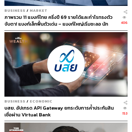
BUSINESS
/
MARKET
ภาพรวม 11 แบงก์ไทย ครึ่งปี 69 รายได้และกำไรทรงตัว
406
จับตา! แบงก์เล็กฟื้นตัวเด่น – แบงก์ใหญ่เริ่มชะลอ นัก
วิเคราะห์ห่วงคุณภาพลูกหนี้ ‘บ้าน – SME’
BUSINESS
/
ECONOMIC
บสย. อัปเกรด API Gateway ยกระดับการค้ำประกันสิน
153
เชื่อผ่าน Virtual Bank