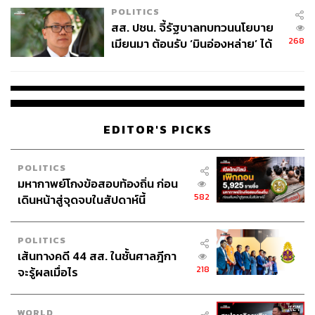
POLITICS
สส. ปชน. จี้รัฐบาลทบทวนนโยบาย
268
เมียนมา ต้อนรับ ‘มินอ่องหล่าย’ ได้
แค่สัญญาว่างเปล่า
EDITOR'S PICKS
POLITICS
มหากาพย์โกงข้อสอบท้องถิ่น ก่อน
582
เดินหน้าสู่จุดจบในสัปดาห์นี้
POLITICS
เส้นทางคดี 44 สส. ในชั้นศาลฎีกา
218
จะรู้ผลเมื่อไร
WORLD