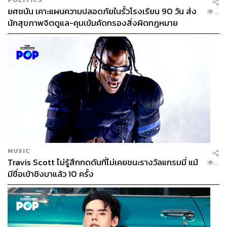
ยศชนัน เคาะแผนความปลอดภัยในรั้วโรงเรียน 90 วัน ส่ง
...
นักสุขภาพจิตดูแล-คุมเข้มคัดกรองสิ่งผิดกฎหมาย
MUSIC
Travis Scott ไม่รู้สึกกดดันที่ไม่เคยชนะรางวัลแกรมมี่ แม้
...
มีชื่อเข้าชิงมาแล้ว 10 ครั้ง