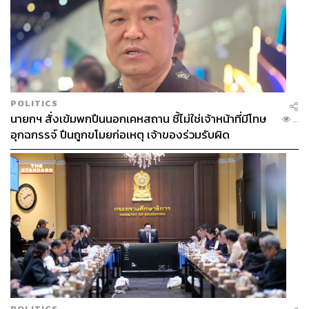
POLITICS
นายกฯ สั่งเข้มพกปืนนอกเคหสถาน ชี้ไม่ใช่เจ้าหน้าที่มีโทษ
...
อุกฉกรรจ์ ปืนถูกขโมยก่อเหตุ เจ้าของร่วมรับผิด
POLITICS