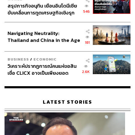
สรุปภารกิจอนุทิน เยือนอินโดนีเซีย
546
ขับเคลื่อนการทูตเศรษฐกิจเชิงรุก
ประกาศหุ้นส่วนยุทธศาสตร์ไทย –
อินโดนีเซีย
Navigating Neutrality:
Thailand and China in the Age
181
of a New Global Order
BUSINESS
/
ECONOMIC
วิเคราะห์ปรากฏการณ์คนแห่ขอสิน
2.6K
เชื่อ CLICX อาจเป็นเพียงยอด
ภูเขาน้ำแข็ง ของปัญหาหนี้ครัว
เรือนไทยที่ถูกซุกไว้
LATEST STORIES