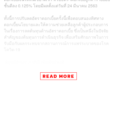
ชั้นดีลง 0.125% โดยมีผลตั้งแต่วันที่ 24 มีนาคม 2563
ทั้งนี้การปรับลดอัตราดอกเบี้ยครั้งนี้เพื่อตอบสนองทิศทาง
ดอกเบี้ยนโยบายและให้ความช่วยเหลือลูกค้าผู้ประกอบการ
ในเรื่องการลดต้นทุนด้านอัตราดอกเบี้ย ซึ่งเป็นหนึ่งในปัจจัย
สำคัญของต้นทุนการดำเนินธุรกิจ เพื่อเสริมศักยภาพในการ
รับมือกับผลกระทบจากสถานการณ์การแพร่ระบาดของโรค
โควิด-19
พิสูจน์อักษร: ภาสิณี เพิ่มพันธุ์พงศ์
TAGS:
สุวรรณ แทนสถิตย์
ธนาคารกรุงเทพ
สินเชื่อ
READ MORE
อัตราดอกเบี้ยเงินฝาก