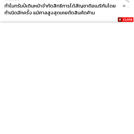
ทำไมทรัมป์เดินหน้าจำกัดสิทธิการได้สัญชาติอเมริกันโดย
...
กำเนิดอีกครั้ง แม้ศาลสูงสุดเคยตัดสินคัดค้าน
News
Wealth
Pop
Podcast
Video
Now
Opinion
Careers
Events
Privacy
About
Contact
Policy
FOR
ADVERTISING
MEMBERSHIP