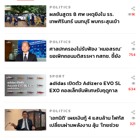
POLITICS
ผลชันสูตร 8 ศพ เหตุยิงใน รร.
1K
เทพศิรินทร์ นนทบุรี พบกระสุนเข้า
จุดสำคัญ ‘ศีรษะ-หน้าอก’ ครูถูกยิง
4 นัด จากระยะไกล
POLITICS
ศาลปกครองไม่รับฟ้อง ‘หมอสรณ’
754
ขอเพิกถอนมติสรรหา กสทช. ชี้ยัง
ไม่ใช่ผู้เดือดร้อนเสียหาย
SPORT
adidas เปิดตัว Adizero EVO SL
634
EXO คอลเล็กชันพิเศษรับฤดูกาล
College Football
POLITICS
‘เอกนิติ’ เผยเงินกู้ 4 แสนล้าน โฟกัส
321
เปลี่ยนผ่านพลังงาน ลุ้น ‘ไทยช่วย
ไทยพลัส’ เฟส 2 รอประเมินความ
เหมาะสม