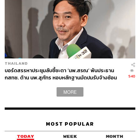
THAILAND
บอร์ดสรรหาประชุมลับชี้ชะตา ‘นพ.สรณ’ พ้นประธาน
540
กสทช. ด้าน นพ.สุภัทร หอบหลักฐานมัดปมรับจ้างซ้อน
MORE
MOST POPULAR
TODAY
WEEK
MONTH