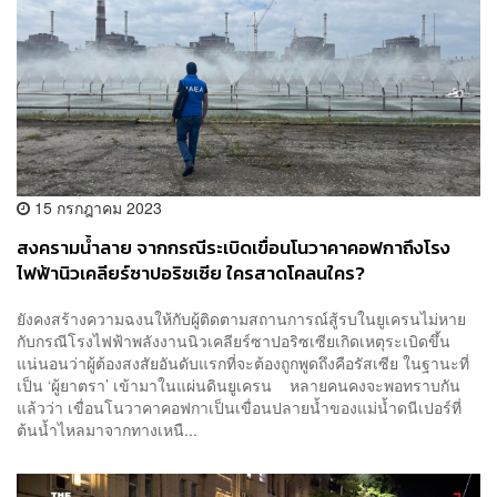
15 กรกฎาคม 2023
สงครามน้ำลาย จากกรณีระเบิดเขื่อนโนวาคาคอฟกาถึงโรง
ไฟฟ้านิวเคลียร์ซาปอริซเซีย ใครสาดโคลนใคร?
ยังคงสร้างความฉงนให้กับผู้ติดตามสถานการณ์สู้รบในยูเครนไม่หาย
กับกรณีโรงไฟฟ้าพลังงานนิวเคลียร์ซาปอริซเซียเกิดเหตุระเบิดขึ้น
แน่นอนว่าผู้ต้องสงสัยอันดับแรกที่จะต้องถูกพูดถึงคือรัสเซีย ในฐานะที่
เป็น ‘ผู้ยาตรา’ เข้ามาในแผ่นดินยูเครน หลายคนคงจะพอทราบกัน
แล้วว่า เขื่อนโนวาคาคอฟกาเป็นเขื่อนปลายน้ำของแม่น้ำดนีเปอร์ที่
ต้นน้ำไหลมาจากทางเหนื...