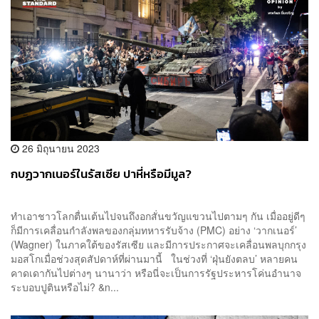
26 มิถุนายน 2023
กบฏวากเนอร์ในรัสเซีย ปาหี่หรือมีมูล?
ทำเอาชาวโลกตื่นเต้นไปจนถึงอกสั่นขวัญแขวนไปตามๆ กัน เมื่ออยู่ดีๆ
ก็มีการเคลื่อนกำลังพลของกลุ่มทหารรับจ้าง (PMC) อย่าง ‘วากเนอร์’
(Wagner) ในภาคใต้ของรัสเซีย และมีการประกาศจะเคลื่อนพลบุกกรุง
มอสโกเมื่อช่วงสุดสัปดาห์ที่ผ่านมานี้ ในช่วงที่ ‘ฝุ่นยังตลบ’ หลายคน
คาดเดากันไปต่างๆ นานาว่า หรือนี่จะเป็นการรัฐประหารโค่นอำนาจ
ระบอบปูตินหรือไม่? &n...