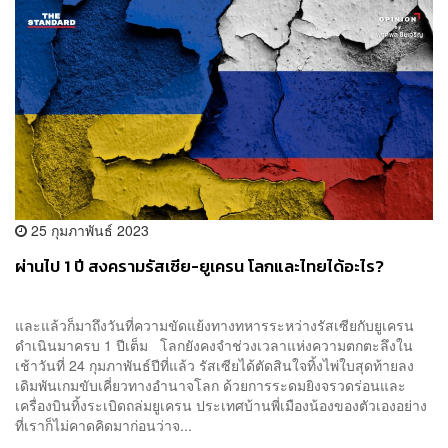
25 กุมภาพันธ์ 2023
ผ่านไป 1 ปี สงครามรัสเซีย-ยูเครน โลกและไทยได้อะไร?
และแล้วก็มาถึงวันที่ความขัดแย้งทางทหารระหว่างรัสเซียกับยูเครน
ดำเนินมาครบ 1 ปีเต็ม โลกยังคงจำช่วงเวลาแห่งความตกตะลึงใน
เช้าวันที่ 24 กุมภาพันธ์ปีที่แล้ว รัสเซียได้ตัดสินใจทิ้งไพ่ใบสุดท้ายลง
เดิมพันเกมขับเคี่ยวทางอำนาจโลก ด้วยการระดมยิงจรวดร่อนและ
เครื่องบินทิ้งระเบิดถล่มยูเครน ประเทศบ้านพี่เมืองน้องของตัวเองอย่าง
ที่เราก็ไม่คาดคิดมาก่อนว่าจ...