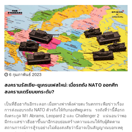
6 กุมภาพันธ์ 2023
สงครามรัสเซีย-ยูเครนเฟสใหม่: เมื่อรถถัง NATO ออกศึก
สงครามเตรียมยกระดับ?
เป็นที่ฮือฮากันอีกระลอก เมื่อทางฟากฝั่งค่ายตะวันตกกระพือข่าวเรื่อง
การส่งมอบรถถัง NATO ตัวจริงให้กับกองทัพยูเครน รถถังที่ว่านี้คือรถ
ถังตระกูล M1 Abrams, Leopard 2 และ Challenger 2 แน่นอนว่าพอ
มีกระแสข่าวฮือฮาขึ้นมาอีกรอบย่อมสร้างความฉงนให้กับผู้ติดตาม
สถานการณ์การสู้รบอย่างไม่ต้องสงสัยว่านี่อาจเป็นสัญญาณบอกเหตุ