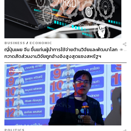
ว่าจะเติบโตขึ้น 3.5% จะมีการปรับค่าแรงขั้นต่ำเป็น 18% เริ่ม
ทันทีในวันที่ 1 มกราคม 2024 โดยค่าจ้างจริงทั่วประเทศจะ
เพิ่มขึ้น 8% พร้อมทั้งรับประกันว่าความมั่นคงทางอาหารของ
ประเทศแข็งแกร่งพอเพียงต่อความต้องการคนในประเทศ
แน่นอน รวมถึงรับประกันว่ารัสเซียจะพัฒนาอย่างยั่งยืน
เพราะเดินมาถึงระดับกลางของแผนแล้ว
BUSINESS
/
ECONOMIC
ญี่ปุ่นเผย จีน ขึ้นแท่นผู้นำการใช้จ่ายด้านวิจัยและพัฒนาโลก
ปีนี้แคมเปญเลือกตั้งรัสเซียมาในลักษณะใช้อักษร V เป็น
...
กวาดสัดส่วนงานวิจัยถูกอ้างอิงสูงสุดแซงสหรัฐฯ
สโลแกนซึ่งส่วนตัว ผู้เขียนเองมองว่าสะท้อนถึงคำว่า Victory
ในภาษาอังกฤษที่อาจมีความหมายเชื่อมโยงกับชัยชนะในทุก
มิติหรือไม่ รวมไปถึงสถานการณ์การรบในยูเครน ซึ่งน่า
สนใจและน่าติดตามเป็นอย่างยิ่ง
หรือเรื่องนี้อาจจะลงเอยแบบที่เพื่อนของผู้เขียนได้ให้ความ
เห็นเชิงขำขันไว้ว่า “สงครามอาจจบลงในไม่ช้า เพราะต่าง
ฝ่ายต่างหมดเงินแล้วทั้งคู่ และอาจนำไปสู่เงื่อนไขบางอย่างใน
การที่ทั้งสองฝ่ายจะยุติการสู้รบลงไป”
ต้องติดตามต่อไปหลังปีหน้าฟ้าใหม่ในปี 2024
POLITICS