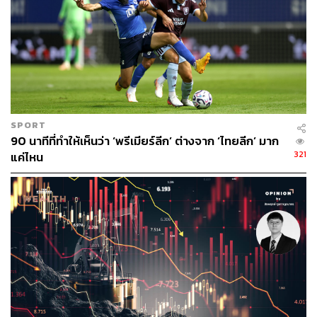
ต่างออกมาแสดงความเห็นสนับสนุนฝ่ายค้านเซอร์เบียไปใน
ทิศทางเดียวกันว่า ต้องโค่นล้มรัฐบาลวูชิชที่เพิ่งได้รับเลือกตั้ง
กลับมาอีกสมัย สังเกตว่าในการประท้วงมีวาทกรรมต่อต้าน
รัสเซียด้วย นักวิชาการเศรษฐศาสตร์ฝ่ายที่โปร NATO มาก
อย่าง กึนเธอร์ เฟลิงเงอร์ (Gunther Fehlinger) ถึงกับใช้
ถ้อยคำว่า “ให้ปลดปล่อยเซอร์เบียออกจากรัสเซียที่ยึดครองมา
20 ปี” จึงไม่สามารถปฏิเสธได้อย่างเต็มปากว่า รัฐบาลตะวัน
ตกไม่มีส่วนรู้เห็นกับเหตุจลาจลในครั้งนี้
SPORT
90 นาทีที่ทำให้เห็นว่า ‘พรีเมียร์ลีก’ ต่างจาก ‘ไทยลีก’ มาก
321
แค่ไหน
อันที่จริงแล้ว เซอร์เบียคืออดีตกลุ่มประเทศยูโกสลาเวียเก่าที่
ล่มสลายไป เซอร์เบียที่เคยเป็นแกนหลักยูโกสลาเวียพื้นที่หด
เล็กลงและกลายเป็นประเทศไม่มีทางออกทางทะเล ทำให้ที่
ผ่านมาเซอร์เบียต้องค้าขายและเป็นมิตรกับยุโรป แต่ในขณะ
เดียวกันก็ทิ้งรัสเซียไม่ได้ เพราะรัสเซียกับเซอร์เบียมีภูมิหลัง
ประวัติศาสตร์ที่เป็นมิตรกันอย่างเหนียวแน่น หากมองย้อน
กลับไปในศตวรรษที่ 18 ที่รัสเซียพยายามหนุนขบวนการ
ชาตินิยมเซอร์เบียให้ปลดแอกออกจากจักรวรรดิออตโตมัน
รวมไปถึงกรณีอื่นๆ ที่รัสเซียไม่ทอดทิ้งเซอร์เบีย ชาวเซอร์เบีย
จึงมีความผูกพันกับรัสเซียในฐานะพี่น้องชาวสลาฟด้วยกัน