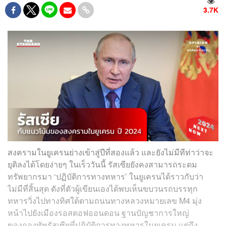
3.7K
สงครามในยูเครนย่างเข้าสู่ปีที่สองแล้ว และยังไม่มีทีท่าว่าจะ
ยุติลงได้โดยง่ายๆ ในเร็ววันนี้ รัสเซียยังคงสามารถระดม
ทรัพยากรมา ‘ปฏิบัติการทางทหาร’ ในยูเครนได้ราวกับว่า
ไม่มีที่สิ้นสุด ดังที่ตัวผู้เขียนเองได้พบเห็นขบวนรถบรรทุก
ทหารวิ่งไปทางทิศใต้ตามถนนทางหลวงหมายเลข M4 มุ่ง
หน้าไปยังเมืองรอสตอฟออนดอน ฐานบัญชาการใหญ่
ของกองทัพรัสเซียที่ปฏิบัติการทางทหารในยูเครน แต่ถึง