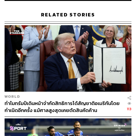
ตัดขาดขั้นตอนการบำรุงรักษา โดยต้องยอมรับว่าในช่วงที่
โดนคว่ำบาตรรอบนี้ ในระยะแรกผู้ประกอบการก็ชะงักไปพัก
RELATED STORIES
หนึ่งเช่นกัน แต่แล้วก็พลิกวิกฤตให้เป็นโอกาส หลายบริษัท
ท้องถิ่นในรัสเซียเริ่มคิดค้นวิจัยเอง และในที่สุดก็ผลิตออกมา
ใช้ได้ด้วยตนเอง (หรือเรียกว่า Reverse Engineering) ยิ่งไป
กว่านั้นพื้นที่ของบริษัทต่างชาติที่เคยครองตลาดและมาจาก
ไปแบบนี้ก็เปิดโอกาสให้วิสาหกิจภายในประเทศเข้ามาครอง
พื้นที่แทนและค่อยๆ สร้างตำแหน่งงานใหม่ๆ ให้คนรัสเซีย
ด้วยกันเอง โรงงานอุตสาหกรรมบางแห่งต้องนำเข้าแรงงาน
จากกลุ่มประเทศสหภาพโซเวียตเก่าอย่างอุซเบกิสถานเข้ามา
เติมเต็มกำลังการผลิต
ในประเด็นระหว่างประเทศก็เผ็ดร้อนไม่แพ้กัน เกิดการ
ประท้วงใหญ่เพื่อล้มเลิกผลการเลือกตั้งประธานาธิบดีอเล็ก
WORLD
ซานเดอร์ วูชิช (Alexander Vuchich) ของเซอร์เบีย โดยเรียก
ทำไมทรัมป์เดินหน้าจำกัดสิทธิการได้สัญชาติอเมริกันโดย
113
การประท้วงครั้งนี้ว่าเป็น ‘การปฏิวัติสีส้ม’ แบบเดียวกันกับที่
กำเนิดอีกครั้ง แม้ศาลสูงสุดเคยตัดสินคัดค้าน
เคยเกิดขึ้นในยูเครนมาก่อน เพราะเริ่มมีกระแสจากกลุ่ม
พันธมิตรประเทศตะวันตก รวมถึงมีบัญชีผู้ใช้งานสื่อสังคม
ออนไลน์ของคนดังที่โปร NATO และกลุ่มประเทศตะวันตก