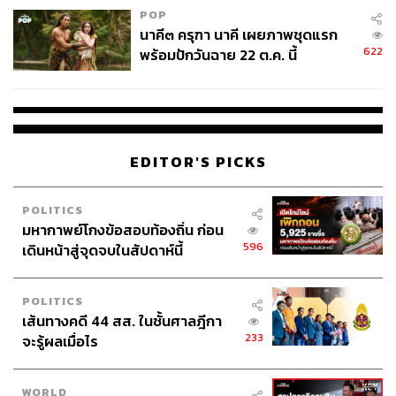
POP
นาคี๓ ครุฑา นาคี เผยภาพชุดแรก
ด้านสถานการณ์การสู้รบในแนวหน้าของสงครามรัสเซีย-
622
พร้อมปักวันฉาย 22 ต.ค. นี้
ยูเครน หากมองย้อนกลับไปในช่วงปลายปีที่แล้ว ทางฝ่าย
รัสเซียยังคงโดนฝ่ายยูเครนกดดันอย่างหนักที่คาร์คิฟจนต้อง
ถอนกำลังไป ในขณะเดียวกันยูเครนก็ได้ใจและเติมกำลังหนุน
เข้ามา ฝ่ายรัสเซียเองจึงใช้ทหารวากเนอร์เข้ามาจัดการใน
สมรภูมิดังกล่าว ซึ่งวากเนอร์ได้นักโทษอาสามาเติมกำลัง
EDITOR'S PICKS
โดยที่นักโทษเหล่านี้แลกเปลี่ยนด้วยเงื่อนไขเพียงข้อเดียวคือ
รบครบ 6 เดือนได้อภัยโทษทันที บวกกับวากเนอร์ต้องการ
POLITICS
สร้างชื่อให้เป็นที่ประจักษ์จึงมีความจำเป็นต้องใช้ยุทโธปกรณ์
มหากาพย์โกงข้อสอบท้องถิ่น ก่อน
มากกว่าที่กระทรวงกลาโหมรัสเซียจัดให้ จนนำไปสู่ความขัด
596
เดินหน้าสู่จุดจบในสัปดาห์นี้
แย้งกับกระทรวงกลาโหม และเกิดเป็นกรณีกบฏวากเนอร์ใน
ที่สุด
POLITICS
เส้นทางคดี 44 สส. ในชั้นศาลฎีกา
อย่างไรก็ตาม หลักๆ แล้วรัสเซียใช้ยุทธศาสตร์ ‘กับดักเครื่อง
233
จะรู้ผลเมื่อไร
บดเนื้อ’ โดยเลือกพื้นที่ใดพื้นที่หนึ่งที่เป็นจุดยุทธศาสตร์สำคัญ
แล้วทำเป็นว่าระดมกำลังพลเข้ายึดพื้นที่และตามวิสัยของสื่อ
เมื่อรัสเซียมุ่งไปทางใดก็จะตีข่าวใหญ่ เช่น การรบที่เมืองบัค
WORLD