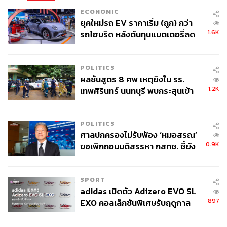
หนัก ด้านฝ่ายบริหารยังคงไม่สามารถโน้มน้าวหาข้อสรุปกับ
ECONOMIC
ฝ่ายนิติบัญญัติให้อนุมัติแพ็กเกจส่งมอบความช่วยเหลือมูลค่า
ยุคใหม่รถ EV ราคาเริ่ม (ถูก) กว่า
5.4 หมื่นล้านดอลลาร์สหรัฐได้ พลเมืองชาวอเมริกันคงจะตั้ง
1.6K
รถไฮบริด หลังต้นทุนแบตเตอรี่ลด
คำถามและส่งเสียงบอกผู้แทนของตนว่า ภาษีของพวกเขาจะ
ลง - จีนแห่บุกตลาดเกิดใหม่
เอาไปใช้เพื่อคนอื่นทำไม ในแง่หนึ่งก็คงจะมองว่าที่ผ่านมา
ปีกว่าก็ช่วยไปเยอะมากแล้ว แต่ยูเครนก็ยังหยุดรัสเซียไม่ได้ ก็
POLITICS
ไม่รู้ว่าจะต้องจ่ายอะไรแพงๆ แบบนี้ไปอีกนานเท่าไร
ผลชันสูตร 8 ศพ เหตุยิงใน รร.
1.2K
เทพศิรินทร์ นนทบุรี พบกระสุนเข้า
จุดสำคัญ ‘ศีรษะ-หน้าอก’ ครูถูกยิง
4 นัด จากระยะไกล
POLITICS
ศาลปกครองไม่รับฟ้อง ‘หมอสรณ’
0.9K
ขอเพิกถอนมติสรรหา กสทช. ชี้ยัง
ไม่ใช่ผู้เดือดร้อนเสียหาย
SPORT
adidas เปิดตัว Adizero EVO SL
897
EXO คอลเล็กชันพิเศษรับฤดูกาล
College Football