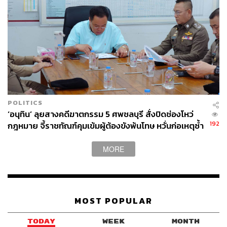
ส่วนประเทศยุโรปอื่นๆ หากยังจำกันได้ผู้เขียนเคยกล่าวไว้แล้ว
ตั้งแต่ช่วงต้นของความขัดแย้งว่า ยุโรปในฐานะผู้บริโภคหลัก
ด้านพลังงานจากรัสเซียและมีลักษณะที่ยังคงต้องพึ่งพาสิ่งนี้
จากรัสเซียอยู่ ประเทศเหล่านี้ไม่สามารถปรับเปลี่ยน
พฤติกรรมการบริโภคดังกล่าวและหันมาใช้พลังงานทาง
เลือกอื่นๆ ได้เพียงชั่วข้ามคืน แม้ยุโรปโดยรวมอาจคว่ำบาตร
รัสเซีย แต่คงไม่สามารถทำได้ตลอดไป
โดยเราจะสังเกตได้ว่า กลุ่มประเทศสหภาพยุโรปบางประเทศ
POLITICS
เริ่มมีท่าทีที่อ่อนลงต่อรัสเซีย โดยเฉพาะฮังการีที่มีท่าทีไม่ต่อ
‘อนุทิน’ ลุยสางคดีฆาตกรรม 5 ศพชลบุรี สั่งปิดช่องโหว่
ต้านรัสเซียและมีจุดยืนว่า ไม่ว่าอย่างไรฮังการีก็ยังคงต้อง
192
กฎหมาย จี้ราชทัณฑ์คุมเข้มผู้ต้องขังพ้นโทษ หวั่นก่อเหตุซ้ำ
พึ่งพาก๊าซธรรมชาติและน้ำมันจากรัสเซียมาตั้งแต่ต้น ขณะที่
รอย
สโลวาเกียก็เป็นอีกประเทศที่ออกมาประกาศว่า การให้การ
MORE
สนับสนุนยูเครนและการคว่ำบาตรการนำเข้าพลังงานจาก
รัสเซียจะไม่ได้ช่วยแก้ปัญหาที่กำลังเกิดขึ้นในยูเครน
ขณะที่สหรัฐอเมริกา ผู้เป็นโต้โผใหญ่ในเรื่องนี้ก็เริ่มมีปัญหา
MOST POPULAR
ด้านการเมืองเช่นกัน ในช่วงขณะนี้ที่ประธานาธิบดีโจ ไบเดน
เริ่มใกล้หมดวาระ คะแนนนิยมในตัวเขากำลังตกต่ำลงอย่าง
TODAY
WEEK
MONTH