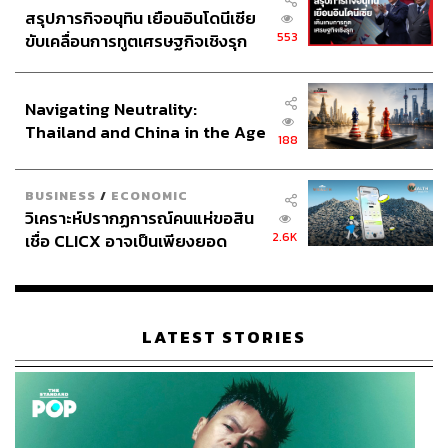
มุต (Bakhmut) กลายเป็นจุดสปอตไลต์ ในขณะที่ฝ่ายยูเครนมี
สรุปภารกิจอนุทิน เยือนอินโดนีเซีย
แนวทางการรบแบบ ‘ทีวีโชว์’ คือพยายามเป็นจุดสนใจของสื่อ
553
ขับเคลื่อนการทูตเศรษฐกิจเชิงรุก
ให้ได้มากที่สุด เพื่อแสดงแสนยานุภาพของตนให้ได้มากที่สุด
ประกาศหุ้นส่วนยุทธศาสตร์ไทย –
ในอีกแง่หนึ่งก็เพื่อพิสูจน์เหล่าประเทศตะวันตกว่า กองทัพ
อินโดนีเซีย
Navigating Neutrality:
ยูเครนนั้นมีความสามารถยันกับรัสเซียได้ เพื่อรับความช่วย
Thailand and China in the Age
เหลือจากตะวันตก แต่ข้อเท็จจริงที่เกิดขึ้นคือ รัสเซียหลอกล่อ
188
of a New Global Order
ให้ยูเครนมาติดกับ เอานักโทษรัสเซียมาแลกกับทหารยูเครน
เพื่อตัดทอนกำลังไปเรื่อยๆ และแล้วในภายหลังรัสเซียก็สามา
BUSINESS
/
ECONOMIC
รถยึดบัคมุตได้อยู่ดี
วิเคราะห์ปรากฏการณ์คนแห่ขอสิน
2.6K
เชื่อ CLICX อาจเป็นเพียงยอด
หลังจากบัคมุต รัสเซียได้มุ่งหน้าไปชาซีฟ ยาร์ (Chasiv Yar) ที่
ภูเขาน้ำแข็ง ของปัญหาหนี้ครัว
เป็นเมืองป้อมปราการสำคัญในการเดินทัพไปยังอีกจุด
เรือนไทยที่ถูกซุกไว้
ยุทธศาสตร์สำคัญของแคว้นโดเนตสก์คือโคสเทียทีนิฟกา
(Kostyatynivka) จุดนี้เป็นสปอตไลต์อีกจุดที่ยูเครนระดมพลมา
LATEST STORIES
ต่อต้านอย่างหนัก จนถึงขณะนี้รัสเซียก็ยังไม่สามารถยึดจุด
ยุทธศาสตร์นี้ได้ ในขณะที่กองทัพรัสเซียสามารถยึดเมืองมา
รินกา (Marinka) ได้สำเร็จ ซึ่งเมืองนี้จะช่วยให้รัสเซียมีความ
ได้เปรียบในการส่งกำลังบำรุงไปยังแนวรบซาปอริซเซียได้
สะดวกขึ้น