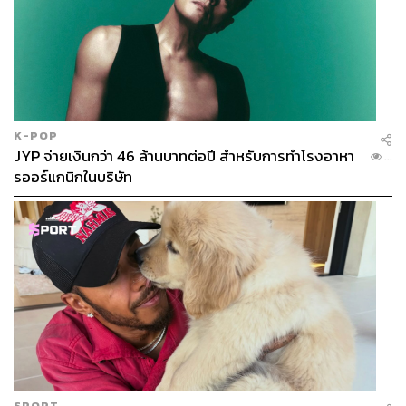
กระแสข่าวรายงานว่า สปอตไลต์ที่น่าสนใจคือแนวรบด้านซา
ปอริซเซีย ซึ่งเป็นแนวรบที่ยูเครนเตรียมการรุกต่อไปยังไคร
เมีย โดยกำลังพลที่เข้าร่วมในครั้งนี้ก็เป็นผู้ที่ถูกฝึกจาก NATO
ด้วย รวมถึงมียานเกราะดาวเด่นอย่างรถถัง Leopard 2 และ
Challenger 2 เข้าร่วมด้วย ขณะที่รัสเซียก็กำลังจัดตั้งแนวรับ
K-POP
หลายชั้นรออยู่ภายในเส้น Surovikin Line ขุดสนามเพลาะทำ
JYP จ่ายเงินกว่า 46 ล้านบาทต่อปี สำหรับการทำโรงอาหา
...
ทุ่งกับระเบิด ทั้งยูเครนและพี่ใหญ่ตะวันตกต่างหมายมั่นปั้นมือ
รออร์แกนิกในบริษัท
ว่าจุดนี้จะเป็นจุดเปลี่ยนของสงครามครั้งใหญ่
ก็ต้องดูกันต่อไปว่ารัสเซียจะเริ่มรุกอย่างจริงจังเมื่อไร
เนื่องจากอีกปัจจัยที่สำคัญคือสภาพอากาศ ตราบใดที่ยังไม่พ้น
สภาพ ‘รัสปูติตซา’ หรือ ‘สภาพที่หิมะละลายเละเป็นโคลน’ ก็
จะยังเป็นอุปสรรคต่อการเคลื่อนกำลังต่อทุกฝ่าย
SPORT