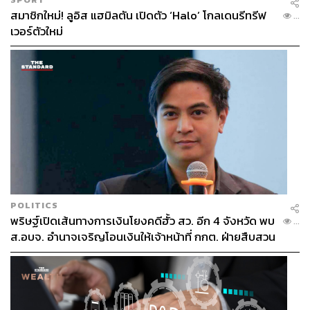
สมาชิกใหม่! ลูอิส แฮมิลตัน เปิดตัว ‘Halo’ โกลเดนรีทรีฟ
...
เวอร์ตัวใหม่
แต่ก็ไม่แน่ว่าอาจมีเซอร์ไพรส์อะไรแฟนคลับอีกหรือไม่
เพราะในวันที่ 15-17 มีนาคม 2024 จะมีการเลือกตั้ง
ประธานาธิบดีรัสเซีย เป็นธรรมดาที่ประธานาธิบดีปูตินอาจ
POLITICS
ต้องมีผลสำเร็จที่เป็นรูปธรรมบางอย่างมาโชว์ประชาชน เพื่อ
พริษฐ์เปิดเส้นทางการเงินโยงคดีฮั้ว สว. อีก 4 จังหวัด พบ
...
สร้างความชอบธรรมให้ตนเองได้รับเลือกเป็นผู้นำรัสเซียต่อ
ส.อบจ. อำนาจเจริญโอนเงินให้เจ้าหน้าที่ กกต. ฝ่ายสืบสวน
อีกสมัย นอกจากการให้สัมภาษณ์สื่อเมื่อ 2 สัปดาห์ที่แล้วที่
ประธานาธิบดีปูตินตอบคำถามสื่อก็สามารถโชว์ผลงานและ
ให้คำมั่นได้แบบไม่ตายไมค์ว่า ที่ผ่านมาอัตราว่างงานเหลือ
เพียง 2.9% ต่ำสุดในประวัติศาสตร์รัสเซีย ขณะที่ GDP คาด