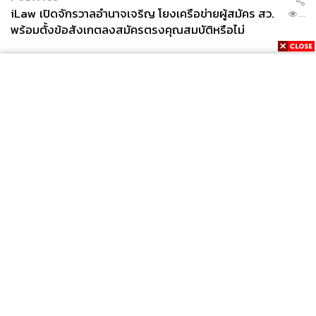
iLaw เปิดจักรวาลอำนาจเจริญ โยงเครือข่ายผู้สมัคร สว.
...
แฟ้มภาพ:
Aynur Mammadov
/ Shutterstock
พร้อมตั้งข้อสังเกตลงสมัครตรงคุณสมบัติหรือไม่
อ้างอิง:
https://tass.ru/mezhdunarodnaya-panorama/1934333
7
https://www.vedomosti.ru/politics/news/2023/11/19/1
006536-slovakii
https://www.aljazeera.com/news/2023/12/4/us-and-e
u-struggle-to-agree-on-funding-for-ukraine
https://www.defense.gov/News/News-Stories/Article/
News
Wealth
Pop
Article/3627204/dod-announces-aid-package-for-ukr
Podcast
Video
Now
aine/
Opinion
Careers
Events
https://www.1tv.ru/sobytiya/vystupleniya-prezidenta-r
Privacy
About
Contact
ossii/itogi-goda-s-vladimirom-putinym-2023
Policy
https://www.rferl.org/a/ukraine-russia-forces-frontline-
FOR
ADVERTISING
chasiv-yar-/32752549.html
https://apnews.com/article/ukraine-russia-counteroffe
MEMBERSHIP
nsive-bakhmut-684873be8aad1b1502ff8d67ea48afa
c