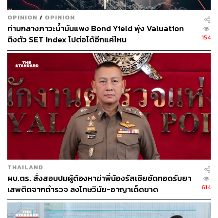
และที่ผ่านมาประธานาธิบดีวูชิชก็พยายามบาลานซ์นโยบายที่
OPINION
/
OPINION
เป็นมิตรกับทั้งรัสเซียและยุโรป แต่ขณะนี้ลมดูเหมือนจะ
ท่ามกลางภาวะน้ำมันแพง Bond Yield พุ่ง Valuation
เปลี่ยนทิศ เพราะอเล็กซานเดอร์ วูชิชเพิ่งเข้าพบทูตรัสเซียและ
154
ตึงตัว SET Index ไปต่อได้อีกแค่ไหน
ขอให้รัสเซียเข้ามาช่วยควบคุมสถานการณ์ความไม่สงบที่
กำลังเกิดขึ้น และดูเหมือนว่ากำลังจะควบคุมได้ด้วย เพราะ
เอาเข้าจริงทางการเซอร์เบียก็ออกมาประกาศว่า ได้รับแจ้ง
จากหน่วยข่าวกรองของประเทศพันธมิตรเกี่ยวกับความ
พยายามโค่นล้มรัฐบาล
สถานการณ์ในลักษณะนี้เคยเกิดขึ้นมาแล้วในกรณีการก่อ
จลาจลในคาซัคสถานเมื่อช่วงต้นปี 2022 หากทุกคนยังจำกัน
ได้ และก็สามารถสงบลงได้ภายในระยะเวลาราว 1 สัปดาห์
จริงๆ ไม่มีอะไรในกอไผ่ เหตุผลง่ายๆ คือประเทศตะวันตก
THAILAND
ต้องการเปลี่ยนประเทศที่เป็นมิตรกับรัสเซียให้กลายเป็นศัตรู
ผบ.ตร. สั่งสอบปมผู้ต้องหาฆ่าพี่น้องรัสเซียซัดทอดรับยา
กับรัสเซียให้ได้มากที่สุดเท่าที่จะทำได้ ซึ่งทำสำเร็จมาแล้วกับ
614
เสพติดจากตำรวจ ลงโทษวินัย-อาญาเด็ดขาด
ยูเครนในกรณีปฏิวัติสีส้ม