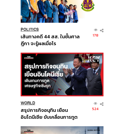
POLITICS
178
เส้นทางคดี 44 สส. ในชั้นศาล
ฎีกา จะรู้ผลเมื่อไร
WORLD
524
สรุปภารกิจอนุทิน เยือน
อินโดนีเซีย ขับเคลื่อนการทูต
เศรษฐกิจเชิงรุก ประกาศหุ้น
ส่วนยุทธศาสตร์ไทย –