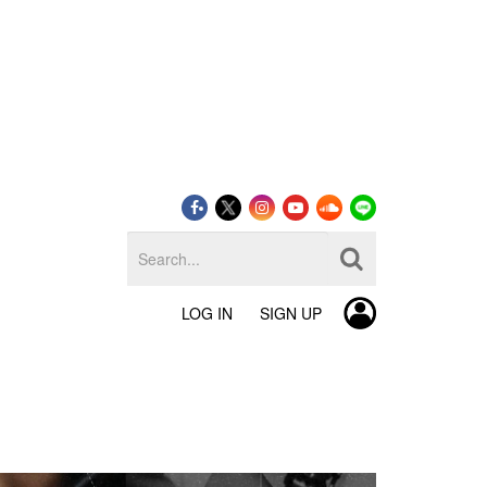
LOG IN
SIGN UP