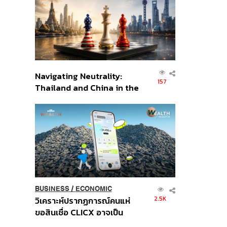
อินโดนีเซีย
Navigating Neutrality:
157
Thailand and China in the
Age of a New Global
Order
BUSINESS
/
ECONOMIC
2.5K
วิเคราะห์ปรากฏการณ์คนแห่
ขอสินเชื่อ CLICX อาจเป็น
เพียงยอดภูเขาน้ำแข็ง ของ