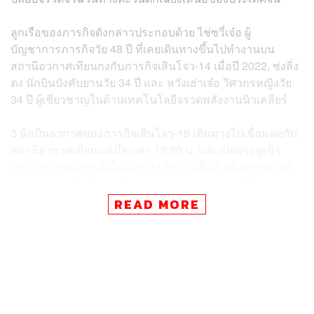
ลูกเรือของภารกิจดังกล่าวประกอบด้วย ไช่ซวี่เจ๋อ ผู้
บัญชาการภารกิจวัย 48 ปี ที่เคยเดินทางขึ้นไปทำงานบน
สถานีอวกาศเทียนกงกับภารกิจเสินโจว-14 เมื่อปี 2022, ซ่งลิ่ง
ตง นักบินบังคับยานวัย 34 ปี และ หวังเฮ่าเจ๋อ วิศวกรหญิงวัย
34 ปี ผู้เชี่ยวชาญในด้านเทคโนโลยีจรวดพลังงานนิวเคลียร์
3 นักบินอวกาศของภารกิจเสินโจว-19 เดินทางไปเชื่อมต่อกับ
สถานีอวกาศเทียนกงเมื่อเวลา 10.00 น. และเปิดประตูเข้า
ประจำการบนสถานีเมื่อเวลา 11.51 น. เพื่อเริ่มต้นการปฏิบัติ
งานนานกว่า 6 เดือน พร้อมแผนการทดลองรวม 86 รายการ
เช่น วิทยาศาสตร์ชีวภาพ, วัสดุศาสตร์, การแพทย์ และฟิสิกส์
READ MORE
ในสภาวะแรงโน้มถ่วงต่ำ
เสินโจว-19 เป็นยานอวกาศที่นำส่งลูกเรือไปทำงานบนสถานี
อวกาศเทียนกงภารกิจที่ 8 หลังจากนำส่งโมดูล ‘เทียนเหอ’ ขึ้น
สู่วงโคจรเมื่อปี 2021 ก่อนที่สถานีอวกาศของจีนจะได้รับการ
ต่อขยายโมดูลเพิ่มเติมในปี 2022 และมีนักบินอวกาศจีน