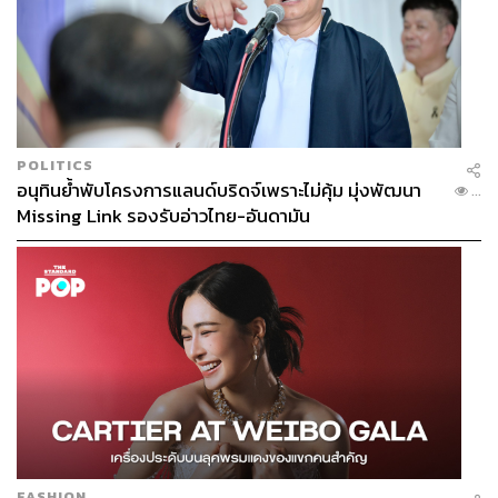
POLITICS
อนุทินย้ำพับโครงการแลนด์บริดจ์เพราะไม่คุ้ม มุ่งพัฒนา
...
Missing Link รองรับอ่าวไทย-อันดามัน
FASHION