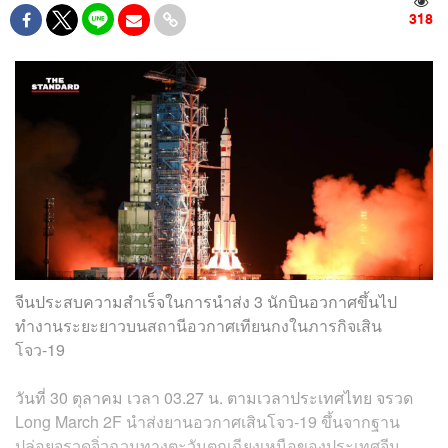
318
จีนประสบความสำเร็จในการนำส่ง 3 นักบินอวกาศขึ้นไป
ทำงานระยะยาวบนสถานีอวกาศเทียนกงในภารกิจเสิน
โจว-19
วันที่ 30 ตุลาคม เวลา 03.27 น. ตามเวลาประเทศไทย จรวด
Long March 2F นำส่งยานอวกาศเสินโจว-19 ขึ้นจากฐาน
ปล่อยจรวดจิ่วฉวนทางตะวันตกเฉียงเหนือของประเทศจีน