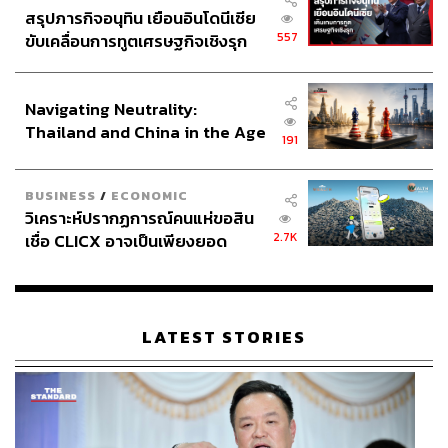
สรุปภารกิจอนุทิน เยือนอินโดนีเซีย
557
ขับเคลื่อนการทูตเศรษฐกิจเชิงรุก
ประกาศหุ้นส่วนยุทธศาสตร์ไทย –
อินโดนีเซีย
Navigating Neutrality:
Thailand and China in the Age
191
of a New Global Order
BUSINESS
/
ECONOMIC
วิเคราะห์ปรากฏการณ์คนแห่ขอสิน
2.7K
เชื่อ CLICX อาจเป็นเพียงยอด
ภูเขาน้ำแข็ง ของปัญหาหนี้ครัว
เรือนไทยที่ถูกซุกไว้
LATEST STORIES