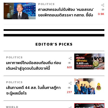
POLITICS
ศาลปกครองไม่รับฟ้อง ‘หมอสรณ’
0.9K
ขอเพิกถอนมติสรรหา กสทช. ชี้ยัง
ไม่ใช่ผู้เดือดร้อนเสียหาย
EDITOR'S PICKS
POLITICS
มหากาพย์โกงข้อสอบท้องถิ่น ก่อน
601
เดินหน้าสู่จุดจบในสัปดาห์นี้
POLITICS
เส้นทางคดี 44 สส. ในชั้นศาลฎีกา
237
จะรู้ผลเมื่อไร
WORLD