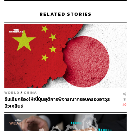
RELATED STORIES
318
ABOUT THE AUTHOR
กรทอง วิริยะเศวตกุล
นักสื่อสารดาราศาสตร์ ครีเอเตอร์ด้านอวกาศ
WORLD
/
CHINA
จีนเรียกร้องให้ญี่ปุ่นยุติการพิจารณาครอบครองอาวุธ
49
นิวเคลียร์