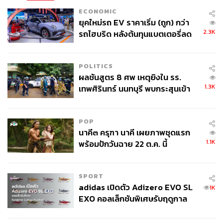
ECONOMIC
ยุคใหม่รถ EV ราคาเริ่ม (ถูก) กว่า
2.3K
รถไฮบริด หลังต้นทุนแบตเตอรี่ลด
ลง - จีนแห่บุกตลาดเกิดใหม่
POLITICS
ผลชันสูตร 8 ศพ เหตุยิงใน รร.
1.3K
เทพศิรินทร์ นนทบุรี พบกระสุนเข้า
จุดสำคัญ ‘ศีรษะ-หน้าอก’ ครูถูกยิง
4 นัด จากระยะไกล
POP
นาคี๓ ครุฑา นาคี เผยภาพชุดแรก
1.1K
พร้อมปักวันฉาย 22 ต.ค. นี้
SPORT
adidas เปิดตัว Adizero EVO SL
1K
EXO คอลเล็กชันพิเศษรับฤดูกาล
College Football