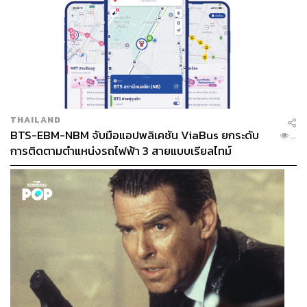
รวมถึงหมวด 9 ที่บังคับให้มีการตรวจสอบความพร้อมของ
ขบวนรถไฟก่อนนำมาวิ่งผ่านจุดตัดและชุมชน เพื่อยืนยันว่า
โครงสร้างตัวรถและระบบเบรกมีความสมบูรณ์ และข้อ
สุดท้ายในหมวด 7 และ 11 ได้ให้อำนาจแต่งตั้งผู้ตรวจการ
ขนส่งทางราง เพื่อลงพื้นที่ตรวจการทำงาน และมีบทลงโทษ
ทางปกครองด้วยการปรับเงินหากผู้ได้รับใบอนุญาตหรือเจ้า
THAILAND
หน้าที่ฝ่าฝืนข้อบังคับความปลอดภัย
BTS-EBM-NBM จับมือแอปพลิเคชัน ViaBus ยกระดับ
...
การติดตามตำแหน่งรถไฟฟ้า 3 สายแบบเรียลไทม์
การแยกโครงสร้างแบบ 100% ทางออกที่ยั่งยืน ?
แนวทางในการแก้ปัญหาจุดตัดที่อันตรายในเขตเมืองตาม
หลักวิศวกรรมจราจร คือการใช้หลักแยกโครงสร้างอย่างเด็ด
ขาด 100% ซึ่งหมายความว่าระบบรถไฟยังสามารถให้บริการ
ในเมืองได้ตามปกติ แต่เส้นทางเดินรถไฟจะไม่ตัดขวางกับ
ถนนในแนวราบอีกต่อไป โดยสามารถทำได้ 3 รูปแบบหลักๆ