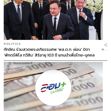
จุดนี้ถือว่าเกินเกณฑ์มาตรฐานนี้ไปไกลมากแล้ว
พ.ร.บ. การขนส่งทางราง พ.ศ. 2568 เครื่องมือทาง
กฎหมายฉบับใหม่
กลไกทางกฎหมายที่นำมาใช้ควบคุมความปลอดภัยใน
POLITICS
ปัจจุบันคือ พระราชบัญญัติการขนส่งทางราง พ.ศ. 2568 ซึ่งมี
ทักษิณ ร่วมสวดพระอภิธรรมศพ ‘พล.ต.ท. ผ่อน’ บิดา
...
ผลบังคับใช้ตั้งแต่เดือนมีนาคม พ.ศ. 2569 ได้มีการกำหนด
‘พักตร์พิไล ทวีสิน’ สิริอายุ 103 ปี แกนนำเพื่อไทย-บุคคล
โครงสร้างเชิงกฎหมายใหม่เพื่อยกระดับความปลอดภัย
หลากวงการร่วมอาลัย
บริเวณจุดตัดทางรถไฟและการเดินรถไว้หลายส่วน
ข้อแรกคือการกำหนดเขตปลอดภัยที่ชัดเจนในหมวด 3 โดย
บังคับให้เจ้าของโครงการต้องกำหนด เขตระบบรถขนส่งทาง
ราง และ เขตปลอดภัยระบบรถขนส่งทางราง ให้ชัดเจน
พร้อมทำเครื่องหมายแสดงแนวเขตให้ประชาชนรู้ เพื่อ
ควบคุมพื้นที่และลดความเสี่ยงการเกิดทางลักผ่านที่ไม่ได้
มาตรฐาน