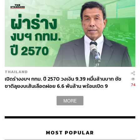
เฉพาะตอนกลางคืน และข้อสุดท้ายคือพฤติกรรมของผู้ขับขี่
พอสภาพแวดล้อมไม่มีระบบแจ้งเตือนและทัศนวิสัยไม่ดี
คนใช้ถนนก็มักจะไม่ทันสังเกตเห็นรถไฟและขาดความ
ระมัดระวังก่อนที่จะขับรถข้ามทางไป
จุดตัดอโศก-มักกะสัน กับดักคอขวดใจกลางเมือง
ในเขตกรุงเทพมหานครมีจุดตัดบนถนนสายหลักหลายแห่งที่
THAILAND
เปิดร่างงบฯ กทม. ปี 2570 วงเงิน 9.39 หมื่นล้านบาท ชัช
กลายเป็นคอขวดและเสี่ยงเกิดอุบัติเหตุสูง เพราะเมืองขยายตัว
74
ชาติลุยงบเส้นเลือดฝอย 6.6 พันล้าน พร้อมเปิด 9
เร็วแต่ผังเมืองไม่รองรับปริมาณรถยนต์ โดยมี 4 จุดตัดหลักที่
ยุทธศาสตร์พัฒนาเมือง
ต้องเฝ้าระวังคือ ถนนอโศก-ดินแดง (มักกะสัน), ถนนพระราม
MORE
6, ถนนพญาไท และถนนราชปรารภ
สำหรับจุดตัดทางรถไฟอโศก ตรงถนนอโศก-ดินแดง ถูก
ประเมินว่าเป็นจุดตัดที่อันตรายและเสี่ยงเกิดอุบัติเหตุสูงใน
กรุงเทพฯ เนื่องจากสาเหตุหลัก 4 ประการ
MOST POPULAR