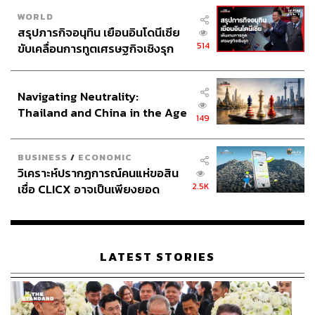
WORLD
ซึ่งการรถไฟแห่งประเทศไทย (รฟท.) มีหลักเกณฑ์ในการ
สรุปภารกิจอนุทิน เยือนอินโดนีเซีย
กำหนดรูปแบบอุปกรณ์ความปลอดภัยตามค่า T.M. ดังนี้
514
ขับเคลื่อนการทูตเศรษฐกิจเชิงรุก
ประกาศหุ้นส่วนยุทธศาสตร์ไทย –
ถ้าค่า T.M. ต่ำกว่า 10,000 ขบวน-คัน/วัน จุดตัดนั้นจะต้องติด
อินโดนีเซีย
Navigating Neutrality:
ตั้งป้ายจราจรตามแบบมาตรฐานของ รฟท. แต่ถ้าค่า T.M. อยู่
Thailand and China in the Age
ระหว่าง 10,000 ถึง 100,000 ขบวน-คัน/วัน จุดตัดนั้นจะต้อง
149
of a New Global Order
ติดตั้งเครื่องกั้นถนนอัตโนมัติควบคู่กับป้ายจราจร ส่วนกรณีที่
ค่า T.M. อยู่ที่ 60,000 ถึง 100,000 ขบวน-คัน/วัน จะใช้เป็น
BUSINESS
/
ECONOMIC
เกณฑ์พิจารณาขอขยายทางตัดผ่านเสมอระดับเดิมได้ แต่ต้อง
วิเคราะห์ปรากฏการณ์คนแห่ขอสิน
เป็นทางที่ได้รับอนุญาตถูกต้องและมีเครื่องกั้นอยู่แล้ว
2.5K
เชื่อ CLICX อาจเป็นเพียงยอด
ภูเขาน้ำแข็ง ของปัญหาหนี้ครัว
เงื่อนไขสำคัญคือ ถ้าค่า T.M. มากกว่า 100,000 ขบวน-คัน/
เรือนไทยที่ถูกซุกไว้
วัน หากปริมาณการจราจรสูงเกินเกณฑ์นี้ตามหลักวิศวกรรม
จะไม่ได้รับอนุญาตให้ทำเป็นจุดตัดเสมอระดับดินเด็ดขาด แต่
LATEST STORIES
บังคับให้สร้างเป็นทางตัดผ่านต่างระดับเท่านั้น เช่น สะพาน
ข้ามทางรถไฟ หรือทางลอด เพื่อป้องกันอุบัติเหตุ ซึ่งถ้า
พิจารณาจากปริมาณรถและรถไฟที่แยกอโศก ค่า T.M. ตรง