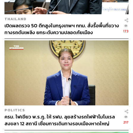
ผ่านราบที่มีเครื่องกั้น ป้ายจราจร หรือสัญญาณไฟเตือน รูป
แบบที่สองคือจุดตัดต่างระดับ เช่น สะพานข้ามทางรถไฟ และ
ทางลอดใต้ทางรถไฟ และรูปแบบสุดท้ายคือจุดตัดที่ไม่ได้รับ
THAILAND
อนุญาต หรือที่เรียกกันว่าทางลักผ่าน ซึ่งตอนนี้มีจำนวนสูงถึง
เปิดผลตรวจ 50 ตึกสูงในกรุงเทพฯ กทม. สั่งรื้อพื้นที่ขวาง
677 – 686 แห่งทั่วประเทศ ถือเป็นพื้นที่ที่มีความเสี่ยงสูงมาก
173
ทางรถดับเพลิง ยกระดับความปลอดภัยเมือง
เพราะไม่มีเจ้าหน้าที่คอยเฝ้า และไม่มีอุปกรณ์ความปลอดภัย
จากข้อมูลเชิงวิศวกรรมและกายภาพ ปัจจัยที่ทำให้ทางลัก
ผ่านเสี่ยงเกิดอุบัติเหตุสูงกว่าจุดตัดประเภทอื่นมีอยู่ 4 ข้อหลักๆ
ข้อแรกคือการขาดอุปกรณ์อำนวยความปลอดภัย เพราะทาง
ลักผ่านไม่ใช่ทางที่ได้รับอนุญาตอย่างถูกต้อง จึงไม่มีการติด
ตั้งเครื่องกั้นถนน ป้ายจราจรเตือน หรือสัญญาณไฟวับวาบ
ข้อต่อมาคือไม่มีเจ้าหน้าที่เฝ้าระวัง คอยทำหน้าที่ให้สัญญาณ
ตอนรถไฟวิ่งผ่าน
ข้อที่สามคือเรื่องข้อจำกัดด้านทัศนวิสัย บริเวณทางลักผ่าน
POLITICS
มักจะมีสภาพทางกายภาพที่ไม่พร้อม เช่น มีต้นไม้ขึ้นหนาทึบ
ครม. ไฟเขียว พ.ร.ฎ. ให้ รฟม. ลุยสร้างรถไฟฟ้าโมโนเรล
มีสิ่งปลูกสร้างบดบังสายตา อยู่ตรงช่วงทางโค้ง หรือเป็นจุดอับ
217
สงขลา 12 สถานี เชื่อมการเดินทางรอบเมืองหาดใหญ่
สายตา ทำให้คนที่ขับรถมีระยะการมองเห็นรถไฟไม่พอ โดย