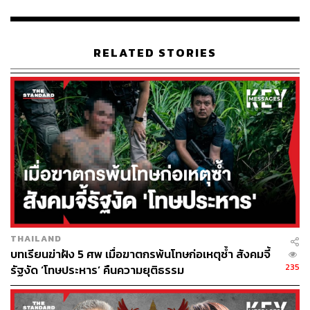
ตัดก็ไม่สามารถหยุดรถได้ทันที เพราะรถไฟบรรทุกสินค้ามีน้ำ
หนักมากและมีแรงเฉื่อยสูง จึงพุ่งชนเข้ากลางลำรถเมล์สาย
206 อย่างรุนแรง แล้วลากรถเมล์ไปไกลเกือบ 50 เมตร แรง
RELATED STORIES
อัดจากการชนยังส่งผลกระทบไปชนรถจักรยานยนต์และ
รถยนต์คันอื่นๆ ที่อยู่ใกล้เคียงจนพังเสียหายไปด้วย
หลังการชนเพียงไม่กี่วินาที ตัวรถเมล์ก็เกิดไฟลุกไหม้ท่วมทั้ง
คันอย่างรวดเร็ว และมีเสียงระเบิดดังขึ้นหลายครั้ง ทำให้ผู้
โดยสารบางส่วนติดอยู่ข้างในรถและเสียชีวิต ส่วนผู้บาดเจ็บ
รายอื่นๆ เจ้าหน้าที่กู้ภัยและพลเมืองดีช่วยกันลากออกมาจาก
ซากรถ โดยเจ้าหน้าที่ดับเพลิงต้องใช้เวลาร่วมครึ่งชั่วโมงเพื่อ
ควบคุมเพลิงและระบายก๊าซทั้งหมด
ความสูญเสียจากอุบัติเหตุครั้งนี้มีผู้เสียชีวิตยืนยันทั้งหมด 8
THAILAND
ราย โดยร่างของผู้เสียชีวิตทุกคนพบอยู่บนรถเมล์ ส่วนผู้ได้รับ
บทเรียนฆ่าฝัง 5 ศพ เมื่อฆาตกรพ้นโทษก่อเหตุซ้ำ สังคมจี้
บาดเจ็บมีจำนวนรวมแล้วมากกว่า 30 ราย ซึ่งมีทั้งคนที่เจ็บ
235
รัฐงัด ‘โทษประหาร’ คืนความยุติธรรม
จากแรงกระแทกและคนที่ถูกไฟลวก โดยเจ้าหน้าที่กู้ชีพได้นำ
ตัวส่งโรงพยาบาลที่อยู่ใกล้เคียงทันที