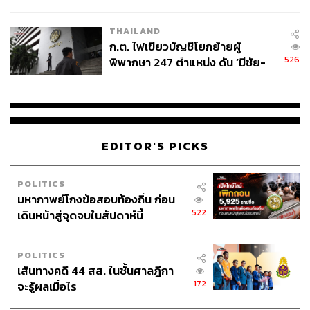
ข้อหาหนัก จ่อชง ป.ป.ช. 12 ส.ค. นี้
หรือรถไฟตกราง ย่อมเสี่ยงที่จะเกิดอันตรายต่อคนที่ยืนรออยู่
รอบๆ
THAILAND
ก.ต. ไฟเขียวบัญชีโยกย้ายผู้
ประการสุดท้ายคือ ปัญหาเชิงโครงสร้างและผังเมือง แม้ทาง
526
พิพากษา 247 ตำแหน่ง ดัน ‘มีชัย-
รถไฟเส้นนี้จะตั้งมานานแล้ว แต่เมืองโตตามไม่ทัน สภาพ
สรรพวิทย์’ คุมศาลอาญา-แพ่ง ‘วิธู
แวดล้อมเปลี่ยนเป็นย่านธุรกิจที่หนาแน่นมาก แต่จุดตัดนี้กลับ
ร’ นั่งประธานศาลอุทธรณ์
ยังเป็นพื้นที่ราบระดับดินที่ใช้ทางร่วมกันระหว่างรถยนต์กับ
รถไฟ โดยไม่มีการแยกโครงสร้างออกจากกัน
EDITOR'S PICKS
ค่าคูณควบจราจร เกณฑ์วัดความปลอดภัยเชิง
POLITICS
วิศวกรรม
มหากาพย์โกงข้อสอบท้องถิ่น ก่อน
522
เดินหน้าสู่จุดจบในสัปดาห์นี้
ในทางวิศวกรรมจราจร จะมีการใช้เกณฑ์ที่เรียกว่า ค่าคูณ
ควบจราจร หรือ Traffic Moment (T.M.) มาเป็นตัวประเมิน
POLITICS
เส้นทางคดี 44 สส. ในชั้นศาลฎีกา
ความหนาแน่นของการจราจรตรงจุดตัดทางรถไฟกับถนน มี
172
จะรู้ผลเมื่อไร
หน่วยวัดเป็น ‘ขบวน-คันต่อวัน โดยคำนวณจากจำนวนขบวน
รถไฟคูณกับจำนวนรถยนต์