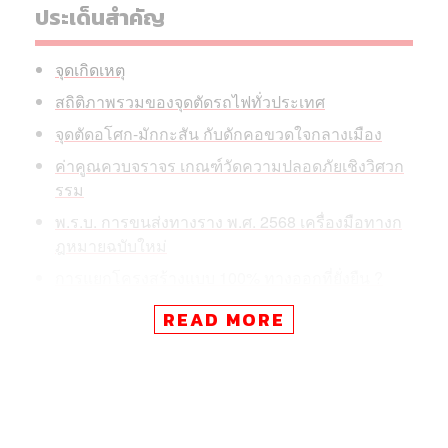
ประเด็นสำคัญ
จุดเกิดเหตุ
สถิติภาพรวมของจุดตัดรถไฟทั่วประเทศ
จุดตัดอโศก-มักกะสัน กับดักคอขวดใจกลางเมือง
ค่าคูณควบจราจร เกณฑ์วัดความปลอดภัยเชิงวิศวก
รรม
พ.ร.บ. การขนส่งทางราง พ.ศ. 2568 เครื่องมือทางก
ฎหมายฉบับใหม่
การแยกโครงสร้างแบบ 100% ทางออกที่ยั่งยืน ?
READ MORE
THE STANDARD ชวนสำรวจข้อมูลเชิงวิศวกรรมจราจรและ
กฎหมายรางฉบับใหม่ เพื่อหาคำตอบว่าเมืองหลวงต้องปรับ
เปลี่ยนโครงสร้างอย่างไร ให้ทุกชีวิตเดินทางกลับบ้านได้อย่าง
ปลอดภัยและ ‘รอด’ จากอุบัติเหตุอย่างถาวร