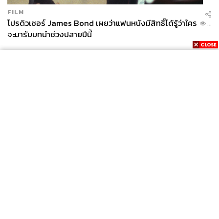
คือ
FILM
โปรดิวเซอร์ James Bond เผยว่าแฟนหนังมีสิทธิ์ได้รู้ว่าใคร
...
รูปแบบแรก การยกระดับทางรถไฟ เป็นการยกโครงสร้างราง
จะมารับบทนำช่วงปลายปีนี้
รถไฟให้สูงขึ้นเหนือระดับดิน เพื่อให้รถยนต์บนถนนสามารถ
วิ่งผ่านจุดตัดด้านล่างได้อย่างต่อเนื่องโดยไม่ต้องหยุดรอรถไฟ
รูปแบบที่สอง การทำอุโมงค์ลอดใต้ดิน สร้างทางลอดเพื่อแยก
กระแสการจราจรออกจากกัน ซึ่งวิธีนี้จะช่วยลดผลกระทบ
ทางด้านทัศนียภาพและลดมลพิษทางเสียงในเขตเมืองได้ด้วย
และรูปแบบที่สาม การสร้างทางเลี่ยงเมือง จัดโครงข่ายถนน
ใหม่เพื่อเบี่ยงเส้นทางจราจร ช่วยลดปริมาณรถยนต์และลด
ความหนาแน่นของรถที่ต้องวิ่งเข้ามารวมกันตรงจุดตัดใน
ย่านธุรกิจใจกลางเมือง
News
Wealth
Pop
Podcast
Video
Now
ทั้งนี้เมื่อวันที่ 18 พฤษภาคม พ.ศ. 2569 พิพัฒน์ รัชกิจประการ
Opinion
Careers
Events
Privacy
About
Contact
รองนายกรัฐมนตรี และรัฐมนตรีว่าการกระทรวงคมนาคม
Policy
ได้แถลงข้อสั่งการเร่งด่วนที่ดูคล้ายเป็นทางออกของทางออก
FOR
ในเรื่องนี้โดยให้การรถไฟแห่งประเทศไทย (รฟท.) เร่งศึกษา
ADVERTISING
แนวทาง ลดและยกเลิกการเดินรถไฟดีเซลรางเข้าสู่พื้นที่
กรุงเทพมหานครชั้นใน เพื่อแก้ปัญหาอุบัติเหตุบริเวณจุด
MEMBERSHIP