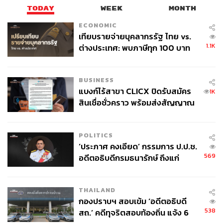
TODAY
WEEK
MONTH
ประการแรกคือ ปริมาณการจราจรที่มากและสภาพถนนที่
เป็นคอขวด จุดตัดนี้อยู่ตรงกลางระหว่างแยกพระราม 9 ที่มี
ECONOMIC
รถวิ่งผ่านกว่า 100,000 คันต่อวัน กับแยกอโศก-เพชรบุรี ที่มี
เทียบรายจ่ายบุคลากรรัฐ ไทย vs.
1.1K
รถผ่านอีกกว่า 60,000 คันต่อวัน พอรถจำนวนมากเคลื่อนมา
ต่างประเทศ: พบภาษีทุก 100 บาท
ของคนไทยใช้ไปกับข้าราชการเฉียด
รวมกันบนถนนอโศกมนตรีที่เป็นคอขวด และยังมีรถจากถนน
40 บาท
กำแพงเพชร 7 เข้ามาเบียดแทรกในระยะกระชั้นชิด การ
BUSINESS
จราจรจุดนั้นจึงติดขัดเป็นอัมพาตได้ง่าย
แบงก์ไร้สาขา CLICX ปิดรับสมัคร
1K
สินเชื่อชั่วคราว พร้อมส่งสัญญาณ
ประการที่สองคือ สภาวะเป้านิ่งจากการจอดติดคร่อมราง
เตือนกลุ่มกู้เงินผิดวัตถุประสงค์-ให้
รถไฟ เมื่อรถติดหนัก คนที่ขับรถข้ามทางรถไฟมักจะตกอยู่ใน
ข้อมูลเท็จ เตรียมดำเนินคดีเด็ดขาด
สภาพเดินหน้าไม่ได้ถอยหลังก็ติด บ่อยครั้งต้องจอดรถแช่อยู่
POLITICS
บนรางรถไฟ เมื่อรถไฟแล่นมาและไม้กั้นลดตัวลง รถที่ติดอยู่
‘ประภาศ คงเอียด’ กรรมการ ป.ป.ช.
จะถูกบล็อกทั้งหน้าและหลังจนกลายเป็นเป้านิ่งขวางทาง
569
อดีตอธิบดีกรมธนารักษ์ ถึงแก่
รถไฟ ซึ่งเป็นต้นเหตุของอุบัติเหตุร้ายแรง
อนิจกรรม
ประการที่สามคือ ความเสี่ยงที่จะเกิดความสูญเสียหมู่ เพราะ
THAILAND
กองปราบฯ สอบเข้ม ‘อดีตอธิบดี
จุดตัดนี้อยู่ติดกับป้ายหยุดรถอโศก ช่วงเวลาเร่งด่วนจะมีคนมา
538
สถ.’ คดีทุจริตสอบท้องถิ่น แจ้ง 6
ยืนรอรถไฟริมรางเยอะ ถ้าเกิดเหตุรถไฟชนรถที่จอดขวาง