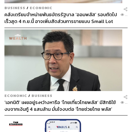
BUSINESS
/
ECONOMIC
ข้อต่อมาคือการยกระดับมาตรฐานวิศวกรรมโครงสร้างและ
คลังเตรียมจำหน่ายพันธบัตรรัฐบาล ‘ออมพลัส’ รอบถัดไป
...
จุดตัด ภายใต้การดูแลของกรมการขนส่งทางราง ได้มีการ
เร็วสุด 4 ก.ย.นี้ อาจเพิ่มสัดส่วนการขายแบบ Small Lot
กำหนดมาตรฐาน มขร. สำหรับโครงสร้างพื้นฐานเพื่อความ
First มากขึ้น
ปลอดภัย เช่น มาตรฐานทางตัดผ่านต่างระดับ ระหว่างทาง
รถไฟกับถนน (มขร. C 013 2568), มาตรฐานการป้องกัน
โครงสร้างสะพานรถไฟ จากการชนโดยยานพาหนะทางถนน
(มขร. C 014 2568) และมาตรฐานการก่อสร้างสิ่งปลูกสร้าง
ในเขตขนส่งทางรางระดับดิน (มขร. C 015 2568) เพื่อลด
ความสูญเสียในกรณีที่รถไฟตกรางแล้วไปชนกับสิ่งปลูกสร้าง
ริมทาง
นอกจากนี้ ในหมวด 6 ยังกำหนดให้มี คณะกรรมการ
สอบสวนอุบัติเหตุและอุบัติการณ์การขนส่งทางราง เพื่อลงพื้น
ECONOMIC
/
BUSINESS
‘เอกนิติ’ เผยอยู่ระหว่างหารือ ‘ไทยเที่ยวไทยพลัส’ มีสิทธิใช้
ที่ตรวจสอบหาสาเหตุที่แท้จริงเวลามีอุบัติเหตุ นำไปสู่การแก้
...
งบจากเงินกู้ 4 แสนล้าน มั่นใจงบต่อ ‘ไทยช่วยไทย พลัส’
ปัญหาที่ตรงจุด ส่วนในหมวด 8 มีการควบคุมมาตรฐาน
เฟส 2 มีเพียงพอ
พนักงานขับรถไฟและเจ้าหน้าที่ โดยกำหนดให้พนักงานขับ
รถไฟและพนักงานควบคุมรถไฟต้องผ่านการทดสอบและต้อง
ได้รับใบอนุญาตปฏิบัติหน้าที่