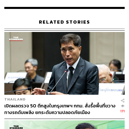
ลักษณะเดิม
ชัชชาติ กล่าวทิ้งท้ายว่า หากได้รับโอกาสและความไว้วางใจ
RELATED STORIES
ให้กลับเข้ามาทำหน้าที่ผู้ว่าราชการกรุงเทพมหานครอีกครั้ง
ตนจะเดินหน้าเร่งรัดและติดตามคดีนี้อย่างเต็มกำลังความ
สามารถ เนื่องจากเป็นประเด็นที่กระทบต่อความรู้สึกและ
ความเชื่อมั่นของภาคประชาชน พร้อมทั้งแสดงความ
ขอบคุณต่อผู้ที่นำข้อมูลดังกล่าวออกมาเปิดเผยสู่สาธารณะ
ซึ่งถือเป็นกลไกสำคัญที่ทำให้เกิดการตรวจสอบ ทบทวน และ
นำไปสู่การปรับปรุงกระบวนการทำงานของกรุงเทพมหานคร
ให้มีความโปร่งใสสูงสุดนำไปสู่เป้าหมายการเป็นเมืองที่แคร์
ทุกคนอย่างแท้จริง
TAGS:
ชัชชาติ สิทธิพันธุ์
กรุงเทพมหานคร
ทวิดา กมลเวชช
เครื่องออกกำลังกาย
THAILAND
เปิดผลตรวจ 50 ตึกสูงในกรุงเทพฯ กทม. สั่งรื้อพื้นที่ขวาง
171
ทางรถดับเพลิง ยกระดับความปลอดภัยเมือง