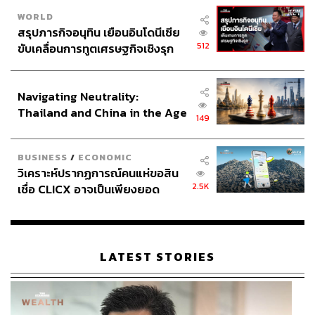
WORLD
สรุปภารกิจอนุทิน เยือนอินโดนีเซีย
512
ขับเคลื่อนการทูตเศรษฐกิจเชิงรุก
ประกาศหุ้นส่วนยุทธศาสตร์ไทย –
อินโดนีเซีย
Navigating Neutrality:
Thailand and China in the Age
149
of a New Global Order
BUSINESS
/
ECONOMIC
วิเคราะห์ปรากฏการณ์คนแห่ขอสิน
2.5K
เชื่อ CLICX อาจเป็นเพียงยอด
ภูเขาน้ำแข็ง ของปัญหาหนี้ครัว
เรือนไทยที่ถูกซุกไว้
LATEST STORIES