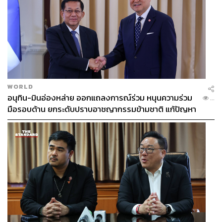
WORLD
อนุทิน-มินอ่องหล่าย ออกแถลงการณ์ร่วม หนุนความร่วม
...
มือรอบด้าน ยกระดับปราบอาชญากรรมข้ามชาติ แก้ปัญหา
หมอกควัน-มลพิษทางน้ำ