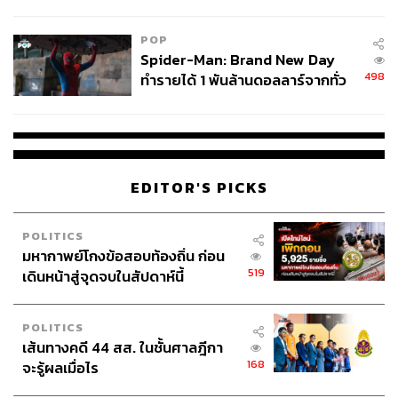
ข้อหาหนัก จ่อชง ป.ป.ช. 12 ส.ค. นี้
POP
Spider-Man: Brand New Day
498
ทำรายได้ 1 พันล้านดอลลาร์จากทั่ว
โลกภายใน 6 วัน
EDITOR'S PICKS
POLITICS
มหากาพย์โกงข้อสอบท้องถิ่น ก่อน
519
เดินหน้าสู่จุดจบในสัปดาห์นี้
POLITICS
เส้นทางคดี 44 สส. ในชั้นศาลฎีกา
168
จะรู้ผลเมื่อไร