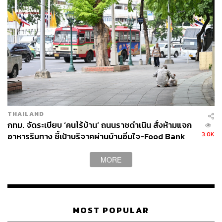
เย็นตรงจากโรงงาน [ADVERTORIAL]
THAILAND
กทม. จัดระเบียบ ‘คนไร้บ้าน’ ถนนราชดำเนิน สั่งห้ามแจก
3.0K
อาหารริมทาง ชี้เป้าบริจาคผ่านบ้านอิ่มใจ-Food Bank
MORE
MOST POPULAR