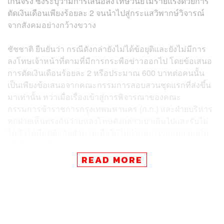
เกินจริง ซึ่งระบุว่ามีการเสนอลงโทษวินัยไม่ร้ายแรงด้วยการ
ตัดเงินเดือนเพียงร้อยละ 2 จนนำไปสู่กระแสวิพากษ์วิจารณ์
จากสังคมอย่างกว้างขวาง
ชัชชาติ ยืนยันว่า กรณีดังกล่ายังไม่ได้ข้อยุติและยังไม่มีการ
ลงโทษเจ้าหน้าที่ตามที่มีการกระพือข่าวออกไป โดยข้อเสนอ
การตัดเงินเดือนร้อยละ 2 หรือประมาณ 600 บาทต่อคนนั้น
เป็นเพียงข้อเสนอจากคณะกรรมการสอบสวนชุดแรกที่ส่งขึ้น
มาเท่านั้น ทว่าเมื่อเรื่องเข้าสู่การพิจารณาของคณะ
กรรมการข้าราชการกรุงเทพมหานคร (ก.ก.) และฝ่ายบริหาร
ทุกฝ่ายเห็นตรงกันว่าบทลงโทษดังกล่าวเบาเกินไปและรับไม่
ได้ จึงได้มีมติตีกลับสำนวนเพื่อให้ไปดำเนินการสอบสวนเพิ่ม
เติมโดยละเอียด
READ MORE
สอดคล้องกับการชี้แจงของ ทวิดา กมลเวชช อดีตรองผู้ว่า
ราชการกรุงเทพมหานคร ซึ่งเป็นผู้รับผิดชอบดูแล ก.ก.
โดยตรง ที่ระบุว่า ผลวินิจฉัยความผิดวินัยไม่ร้ายแรงดังกล่าว
ถูกเสนอขึ้นมาในช่วงเดือนกุมภาพันธ์ถึงมีนาคมที่ผ่านมา แต่
เนื่องจากคณะกรรมการใหญ่ของ ก.ก. ยังมีข้อสงสัยใน