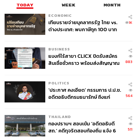
TODAY
WEEK
MONTH
ECONOMIC
เทียบรายจ่ายบุคลากรรัฐ ไทย vs.
1K
ต่างประเทศ: พบภาษีทุก 100 บาท
ของคนไทยใช้ไปกับข้าราชการเฉียด
40 บาท
BUSINESS
แบงก์ไร้สาขา CLICX ปิดรับสมัคร
883
สินเชื่อชั่วคราว พร้อมส่งสัญญาณ
เตือนกลุ่มกู้เงินผิดวัตถุประสงค์-ให้
ข้อมูลเท็จ เตรียมดำเนินคดีเด็ดขาด
POLITICS
‘ประภาศ คงเอียด’ กรรมการ ป.ป.ช.
564
อดีตอธิบดีกรมธนารักษ์ ถึงแก่
อนิจกรรม
THAILAND
กองปราบฯ สอบเข้ม ‘อดีตอธิบดี
511
สถ.’ คดีทุจริตสอบท้องถิ่น แจ้ง 6