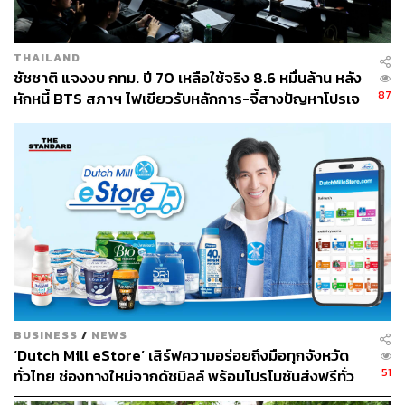
THAILAND
ชัชชาติ แจงงบ กทม. ปี 70 เหลือใช้จริง 8.6 หมื่นล้าน หลัง
87
หักหนี้ BTS สภาฯ ไฟเขียวรับหลักการ-จี้สางปัญหาโปรเจ
กต์ล่าช้า
BUSINESS
/
NEWS
‘Dutch Mill eStore’ เสิร์ฟความอร่อยถึงมือทุกจังหวัด
51
ทั่วไทย ช่องทางใหม่จากดัชมิลล์ พร้อมโปรโมชันส่งฟรีทั่ว
ประเทศ ส่งไว สั่งก่อนเที่ยง ได้ของวันถัดไป ส่งสินค้าแบบ