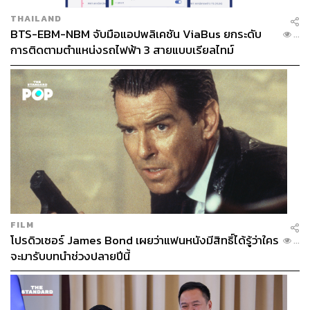
THAILAND
BTS-EBM-NBM จับมือแอปพลิเคชัน ViaBus ยกระดับ
...
การติดตามตำแหน่งรถไฟฟ้า 3 สายแบบเรียลไทม์
FILM
โปรดิวเซอร์ James Bond เผยว่าแฟนหนังมีสิทธิ์ได้รู้ว่าใคร
...
จะมารับบทนำช่วงปลายปีนี้