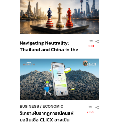
อินโดนีเซีย
Navigating Neutrality:
188
Thailand and China in the
Age of a New Global
Order
BUSINESS
/
ECONOMIC
2.6K
วิเคราะห์ปรากฏการณ์คนแห่
ขอสินเชื่อ CLICX อาจเป็น
เพียงยอดภูเขาน้ำแข็ง ของ