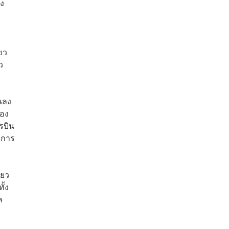
่ง
ยว
ว
นลง
้อง
รบิน
มการ
่ยว
ั้ง
ล