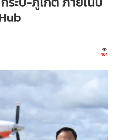
ระบี่-ภูเก็ต ภายในปี
n Hub
401