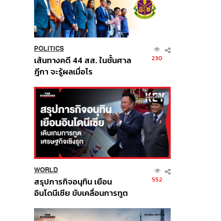
POLITICS
230
เส้นทางคดี 44 สส. ในชั้นศาล
ฎีกา จะรู้ผลเมื่อไร
WORLD
552
สรุปภารกิจอนุทิน เยือน
อินโดนีเซีย ขับเคลื่อนการทูต
เศรษฐกิจเชิงรุก ประกาศหุ้น
ส่วนยุทธศาสตร์ไทย –