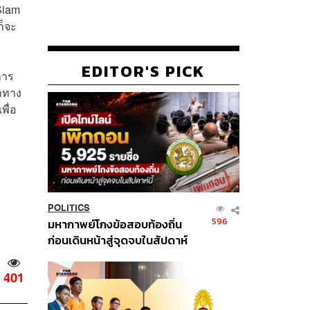
Siam
ก็จะ
EDITOR'S PICK
การ
่าทาง
พื่อ
POLITICS
596
มหากาพย์โกงข้อสอบท้องถิ่น
ก่อนเดินหน้าสู่จุดจบในสัปดาห์
นี้
401