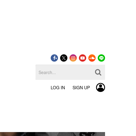
LOG IN
SIGN UP