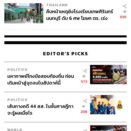
THAILAND
คืบหน้าเหตุยิงโรงเรียนเทพศิรินทร์
695
นนทบุรี ดับ 6 ศพ โฆษก ตร. เร่ง
สอบปมขโมยปืนปู่ก่อเหตุ
EDITOR'S PICKS
POLITICS
มหากาพย์โกงข้อสอบท้องถิ่น ก่อน
573
เดินหน้าสู่จุดจบในสัปดาห์นี้
POLITICS
เส้นทางคดี 44 สส. ในชั้นศาลฎีกา
208
จะรู้ผลเมื่อไร
WORLD