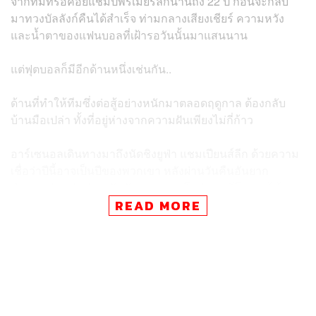
จากทีมที่รอคอยแชมป์พรีเมียร์ลีกนานถึง 22 ปี ก่อนจะกลับ
มาทวงบัลลังก์คืนได้สำเร็จ ท่ามกลางเสียงเชียร์ ความหวัง
และน้ำตาของแฟนบอลที่เฝ้ารอวันนั้นมาแสนนาน
แต่ฟุตบอลก็มีอีกด้านหนึ่งเช่นกัน..
ด้านที่ทำให้ทีมซึ่งต่อสู้อย่างหนักมาตลอดฤดูกาล ต้องกลับ
บ้านมือเปล่า ทั้งที่อยู่ห่างจากความฝันเพียงไม่กี่ก้าว
อาร์เซนอลเดินทางมาถึงนัดชิงยูฟ่า แชมเปียนส์ลีก ด้วยความ
เชื่อว่าปีนี้อาจเป็นปีของพวกเขา หลังผ่านวันคืนอันยาก
ลำบาก ผ่านคู่แข่งระดับหัวแถวของยุโรป และมีโอกาสได้
สัมผัสถ้วยใบใหญ่ที่สุดของสโมสรฟุตบอลยุโรปเป็นครั้งแรก
READ MORE
แต่สุดท้ายแล้ว เรื่องราวกลับจบลงด้วยความผิดหวัง เมื่อพ่าย
ต่อ
ปารีส แซงต์-แชร์กแมง
ในการดวลจุดโทษ
มันคือความโหดร้ายของกีฬา ที่บางครั้งไม่ได้ตอบแทนความ
พยายามด้วยรางวัลที่ต้องการเสมอไป