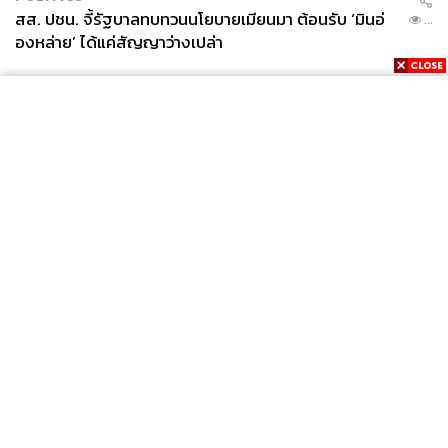
สส. ปชน. จี้รัฐบาลทบทวนนโยบายเมียนมา ต้อนรับ ‘มินอ่
...
องหล่าย’ ได้แค่สัญญาว่างเปล่า
News
Wealth
Pop
Podcast
Video
Now
Opinion
Careers
Events
Privacy
About
Contact
Policy
FOR
ADVERTISING
MEMBERSHIP