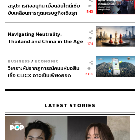
สรุปภารกิจอนุทิน เยือนอินโดนีเซีย
543
ขับเคลื่อนการทูตเศรษฐกิจเชิงรุก
ประกาศหุ้นส่วนยุทธศาสตร์ไทย –
อินโดนีเซีย
Navigating Neutrality:
Thailand and China in the Age
174
of a New Global Order
BUSINESS
/
ECONOMIC
วิเคราะห์ปรากฏการณ์คนแห่ขอสิน
2.6K
เชื่อ CLICX อาจเป็นเพียงยอด
ภูเขาน้ำแข็ง ของปัญหาหนี้ครัว
เรือนไทยที่ถูกซุกไว้
LATEST STORIES