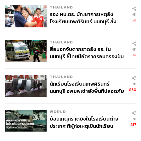
TAGS:
กีฬาฟุตบอล
Arsenal
Premier League
THAILAND
Paris Saint-Germain
UEFA Champions League
รอง ผบ.ตร. บัญชาการเหตุยิง
1.5K
โรงเรียนเทพศิรินทร์ นนทบุรี สั่ง
ค้นหา 2 รอบยืนยันไร้คนติดค้าง พบ
ศพปู่-ย่าที่บ้านพักผู้ก่อเหตุ
THAILAND
สื่อนอกจับตากราดยิง รร. ใน
1.3K
นนทบุรี ชี้ไทยมีอัตราครอบครองปืน
สูงในระดับต้นของภูมิภาค
104
THAILAND
นักเรียนโรงเรียนเทพศิรินทร์
850
นนทบุรี อพยพเข้ายังพื้นที่ปลอดภัย
ABOUT THE AUTHOR
ชั่วคราว หลังเหตุใช้อาวุธปืนภายใน
อนุชิต ไกรวิจิตร
โรงเรียนคลี่คลาย
Content Creator ประจำกองบรรณาธิการข่าว
WORLD
กีฬา สำนักข่าว THE STANDARD ผู้มีงาน
ย้อนเหตุกราดยิงในโรงเรียนต่าง
อดิเรกคือการสัมภาษณ์ BNK48
817
ประเทศ ที่ผู้ก่อเหตุเป็นนักเรียน