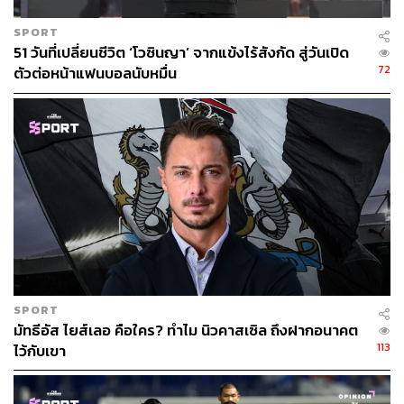
SPORT
51 วันที่เปลี่ยนชีวิต ‘โวซินญา’ จากแข้งไร้สังกัด สู่วันเปิด
72
ตัวต่อหน้าแฟนบอลนับหมื่น
SPORT
มัทธีอัส ไยส์เลอ คือใคร? ทำไม นิวคาสเซิล ถึงฝากอนาคต
113
ไว้กับเขา