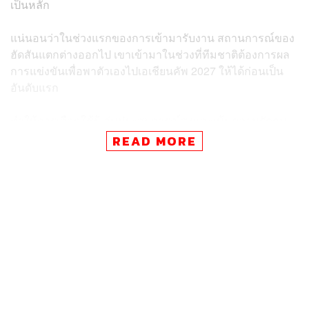
เป็นหลัก
แน่นอนว่าในช่วงแรกของการเข้ามารับงาน สถานการณ์ของ
ฮัดสันแตกต่างออกไป เขาเข้ามาในช่วงที่ทีมชาติต้องการผล
การแข่งขันเพื่อพาตัวเองไปเอเชียนคัพ 2027 ให้ได้ก่อนเป็น
อันดับแรก
ทำให้การเลือกใช้ผู้เล่นประสบการณ์สูงและเน้นความรัดกุม
จึงพอเข้าใจได้ เพราะเวลาสำหรับการสร้างทีมมีจำกัด และ
READ MORE
ภารกิจในตอนนั้นคือการพาทีมผ่านช่วงวิกฤตไปให้ได้
สุดท้ายไทยก็ผ่านเข้ารอบเอเชียนคัพได้สำเร็จ แม้อาจไม่ใช่
เส้นทางที่สวยงามนักก็ตาม
แต่เมื่อภารกิจเฉพาะหน้าผ่านไปแล้ว คำถามที่ควรเกิดขึ้นต่อ
จากนี้คือเรากำลังใช้ช่วงเวลาเหล่านี้เพื่อเตรียมทีมสำหรับเอ
เชียนคัพ 2027 มากน้อยแค่ไหน
เพราะเกมอุ่นเครื่องและการแข่งขันในช่วงหลังจากนี้ ไม่ได้มี