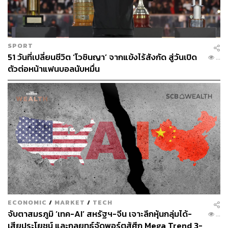
11 ตัวจริงที่ลงสนามพบจีนมีอายุเฉลี่ยสูงถึง 31.8 ปี กลายเป็น
ทีมชาติไทยชุดตัวจริงที่มีค่าเฉลี่ยอายุมากที่สุดในยุคของฮัด
สัน
SPORT
51 วันที่เปลี่ยนชีวิต ‘โวซินญา’ จากแข้งไร้สังกัด สู่วันเปิด
...
ผู้เล่นอย่าง สารัช อยู่เย็น อายุ 34 ปี, ณัฐพงษ์ สายริยา 34 ปี,
ตัวต่อหน้าแฟนบอลนับหมื่น
ธีรศิลป์ แดงดา 38 ปี รวมถึงอีกหลายคนที่อายุเกิน 30 ปี ล้วน
เป็นนักเตะที่มีคุณภาพและเต็มไปด้วยประสบการณ์
แต่เมื่อมองไปถึงเอเชียนคัพ 2027 คำถามคือ ทีมชุดนี้กำลัง
ถูกสร้างขึ้นเพื่อรายการไหน
หากเป้าหมายคือการแข่งขันในเดือนหน้า (ASEAN Hyundai
Cup 2026) การเลือกใช้ผู้เล่นซีเนียร์จำนวนมากอาจอธิบาย
ได้
แต่หากเป้าหมายคือเอเชียนคัพ 2027 ที่กำลังใกล้เข้ามา เรา
ECONOMIC
/
MARKET
/
TECH
กลับยังมองไม่เห็นกระบวนการเปลี่ยนผ่านสู่คนรุ่นใหม่อย่าง
จับตาสมรภูมิ ‘เทค-AI’ สหรัฐฯ-จีน เจาะลึกหุ้นกลุ่มได้-
...
จริงจังเลย
เสียประโยชน์ และกลยุทธ์จัดพอร์ตสู้ศึก Mega Trend 3-