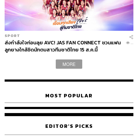
แต่ฟุตบอลทีมชาติไทย..ดูเหมือนยังเดินวนอยู่ที่เดิม
SPORT
ส่งกำลังใจก่อนลุย AVC! JAS FAN CONNECT ชวนแฟน
TAGS:
Anthony Hudson
กีฬาฟุตบอล
China
...
ธีรศิลป์ แดงดา
สารัช อยู่เย็น
ทีมชาติไทย
ลูกยางใกล้ชิดนักตบสาวทีมชาติไทย 15 ส.ค.นี้
MORE
LOADING...
ABOUT THE AUTHOR
MOST POPULAR
THE STANDARD TEAM
กองบรรณาธิการ THE STANDARD
TODAY
WEEK
MONTH
INTERVIEW
ไขรหัสตั้ง ผบ.ตร. ‘ความสามารถ
669
vs อาวุโส’ และอนาคตการปฏิรูปสี