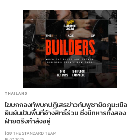
THAILAND
โฆษกกองทัพบกปฏิเสธข่าวกัมพูชายึดภูมะเขือ
ยืนยันเป็นพื้นที่อ้างสิทธิ์ร่วม ซึ่งมีทหารทั้งสอง
ฝ่ายตรึงกำลังอยู่
โดย
THE STANDARD TEAM
16.07.2025