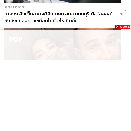
POLITICS
นายกฯ สั่งเด็ดขาดคดียิงนายก อบจ.นนทบุรี ติง ‘ฉลอง’
...
ยังนั่งแถลงข่าวเหมือนไม่มีอะไรเกิดขึ้น
ENTERTAINMENT
Kim Kardashian ยังคงเผยโมเมนต์สุดอบอุ่นกับ Lewis
...
Hamilton