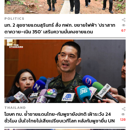
POLITICS
มท. 2 ลุยชายแดนสุรินทร์ สั่ง กฟภ. ขยายไฟฟ้า ‘ปราสาท
67
ตาควาย–เนิน 350’ เสริมความมั่นคงชายแดน
THAILAND
โฆษก ทบ. ย้ำชายแดนไทย-กัมพูชายังปกติ เฝ้าระวัง 24
128
ชั่วโมง มั่นใจไทยไม่เสียเปรียบเวทีโลก หลังกัมพูชายื่น UN
รับรอง MOU43