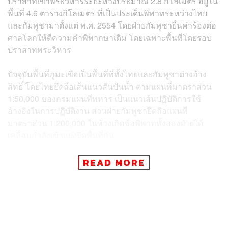
ปราสาทเขาพระวิหารระยะห่างประมาณ 2.8 กิโลเมตร อยู่ใน
พื้นที่ 4.6 ตารางกิโลเมตร ที่เป็นประเด็นพิพาทระหว่างไทย
และกัมพูชามาตั้งแต่ พ.ศ. 2554 โดยฝ่ายกัมพูชายื่นคำร้องต่อ
ศาลโลกให้ตีความคำพิพากษาเดิม โดยเฉพาะพื้นที่โดยรอบ
ปราสาทพระวิหาร
ปัจจุบันพื้นที่ภูมะเขือเป็นพื้นที่ที่ทั้งไทยและกัมพูชาต่างอ้าง
สิทธิ์ โดยไทยยึดถือเส้นแนวสันปันน้ำ ตามแผนที่มาตราส่วน
1:50,000 ของกรมแผนที่ทหาร เป็นแนวเส้นปฏิบัติการใช้
อ้างอิงในการปฏิบัติงาน ส่วนฝ่ายกัมพูชายึดถือแผนที่
มาตราส่วน 1:200,000 ในห้วงเกิดข้อพิพาททั้งสองฝ่ายได้
เคลื่อนกำลังเข้าแย่งยึดพื้นที่กัน
ทำให้ปัจจุบันบริเวณดังกล่าวจึงมีทั้งฐานปฏิบัติการทางทหาร
READ MORE
ของทั้งไทยและกัมพูชาวางกำลังเผชิญหน้ากัน ไม่ใช่มีเฉพาะ
ทหารกัมพูชาฝ่ายเดียวที่อยู่ในบริเวณพื้นที่อย่างที่เป็นข่าว
และที่ตั้งทางทหารของฝ่ายกัมพูชาก็ไม่ได้ล้ำเส้นปฏิบัติการ
ตามแผนที่ 1:50,000 ของเราเข้ามาแต่อย่างใด