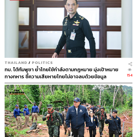
330
ABOUT THE AUTHOR
THE STANDARD TEAM
กองบรรณาธิการ THE STANDARD
THAILAND
/
POLITICS
ทบ. โต้กัมพูชา ย้ำไทยใช้กำลังตามกฎหมาย มุ่งเป้าหมาย
154
ทางทหาร ชี้ความเสียหายไทยไม่อาจลบด้วยข้อมูล
บิดเบือน