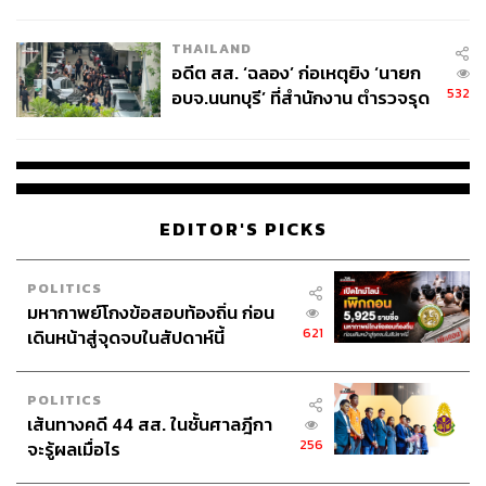
ผู้ใช้ถอดเปลี่ยนแบตเองได้ ก่อนกฎ
EU บังคับปีหน้า
THAILAND
อดีต สส. ‘ฉลอง’ ก่อเหตุยิง ‘นายก
532
อบจ.นนทบุรี’ ที่สำนักงาน ตำรวจรุด
ลงพื้นที่
EDITOR'S PICKS
POLITICS
มหากาพย์โกงข้อสอบท้องถิ่น ก่อน
621
เดินหน้าสู่จุดจบในสัปดาห์นี้
POLITICS
เส้นทางคดี 44 สส. ในชั้นศาลฎีกา
256
จะรู้ผลเมื่อไร