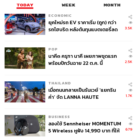
TODAY
WEEK
MONTH
ECONOMIC
ยุคใหม่รถ EV ราคาเริ่ม (ถูก) กว่า
3.5K
รถไฮบริด หลังต้นทุนแบตเตอรี่ลด
ลง - จีนแห่บุกตลาดเกิดใหม่
POP
นาคี๓ ครุฑา นาคี เผยภาพชุดแรก
2.5K
พร้อมปักวันฉาย 22 ต.ค. นี้
THAILAND
เมื่อถนนกลายเป็นรันเวย์ ‘แยกริน
1.7K
คำ’ จัด LANNA HAUTE
COUTURE กลางสายฝน
BUSINESS
ลองใช้ Sennheiser MOMENTUM
679
5 Wireless หูฟัง 14,990 บาท ที่ให้