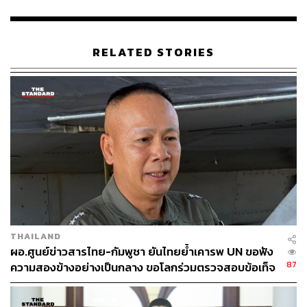
ข้อตกลงที่มีระหว่างกันอย่างต่อเนื่องนั้น จึงเป็นเหตุให้ฝ่าย
ไทยไม่อาจเพิกเฉยต่อความกังวลที่เกิดขึ้นอยู่บ่อยครั้งได้
RELATED STORIES
ดังนั้น การเตรียมความพร้อมในการปกป้องอธิปไตย และ
ความปลอดภัยของประชาชน จึงเป็นภารกิจที่ทหารไทยต้อง
ดำเนินการด้วยความรอบคอบ เหมาะสมกับสถานการณ์
ควบคู่ไปกับการสร้างความเข้าใจต่อมิตรประเทศ และ
สาธารณชนในทุกช่องทาง เพื่อนำเสนอข้อเท็จจริงที่เกิดขึ้น
อย่างตรงไปตรงมา ทั้งนี้ เพื่อป้องกันมิให้ข้อมูลถูกบิดเบือน
โดยผู้ไม่หวังดีในอนาคต
TAGS:
วินธัย สุวารี
ทหารไทย
ชายแดนไทย-กัมพูชา
ภูมะเขือ
THAILAND
ผอ.ศูนย์ข่าวสารไทย-กัมพูชา ยันไทยย้ำเคารพ UN ขอฟัง
87
ความสองข้างอย่างเป็นกลาง ขอโลกร่วมตรวจสอบข้อเท็จ
จริง