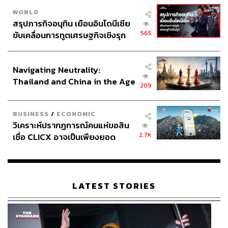
WORLD
สรุปภารกิจอนุทิน เยือนอินโดนีเซีย
565
ขับเคลื่อนการทูตเศรษฐกิจเชิงรุก
ประกาศหุ้นส่วนยุทธศาสตร์ไทย –
อินโดนีเซีย
Navigating Neutrality:
Thailand and China in the Age
209
of a New Global Order
BUSINESS
/
ECONOMIC
วิเคราะห์ปรากฏการณ์คนแห่ขอสิน
2.7K
เชื่อ CLICX อาจเป็นเพียงยอด
ภูเขาน้ำแข็ง ของปัญหาหนี้ครัว
เรือนไทยที่ถูกซุกไว้
LATEST STORIES