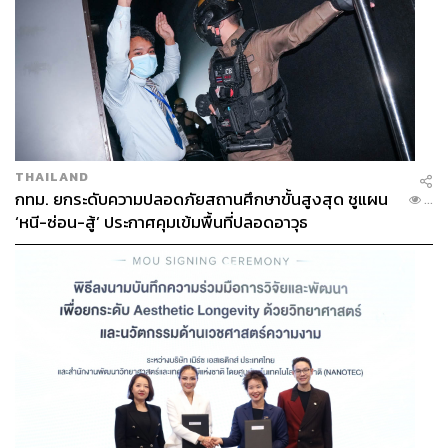
THAILAND
กทม. ยกระดับความปลอดภัยสถานศึกษาขั้นสูงสุด ชูแผน
...
‘หนี-ซ่อน-สู้’ ประกาศคุมเข้มพื้นที่ปลอดอาวุธ