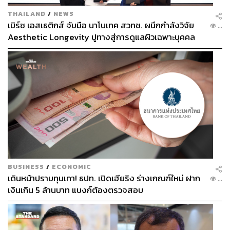
THAILAND
/
NEWS
เมิร์ซ เอสเธติกส์ จับมือ นาโนเทค สวทช. ผนึกกำลังวิจัย
...
Aesthetic Longevity ปูทางสู่การดูแลผิวเฉพาะบุคคล
[PR NEWS]
BUSINESS
/
ECONOMIC
เดินหน้าปราบทุนเทา! ธปท. เปิดเฮียริง ร่างเกณฑ์ใหม่ ฝาก
...
เงินเกิน 5 ล้านบาท แบงก์ต้องตรวจสอบ