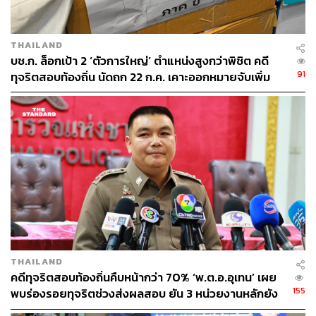
THAILAND
บช.ก. ล็อกเป้า 2 ‘ตัวการใหญ่’ ตำแหน่งสูงกว่าพิชิต คดี
91
ทุจริตสอบท้องถิ่น นัดถก 22 ก.ค. เคาะออกหมายจับเพิ่ม
THAILAND
คดีทุจริตสอบท้องถิ่นคืบหน้ากว่า 70% ‘พ.ต.อ.อุเทน’ เผย
155
พบร่องรอยทุจริตช่วงส่งผลสอบ ยัน 3 หน่วยงานหลักยัง
บริสุทธิ์