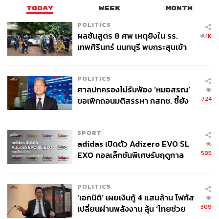
TODAY
WEEK
MONTH
POLITICS
ผลชันสูตร 8 ศพ เหตุยิงใน รร.
1K
เทพศิรินทร์ นนทบุรี พบกระสุนเข้า
จุดสำคัญ ‘ศีรษะ-หน้าอก’ ครูถูกยิง
4 นัด จากระยะไกล
POLITICS
ศาลปกครองไม่รับฟ้อง ‘หมอสรณ’
724
ขอเพิกถอนมติสรรหา กสทช. ชี้ยัง
ไม่ใช่ผู้เดือดร้อนเสียหาย
SPORT
adidas เปิดตัว Adizero EVO SL
585
EXO คอลเล็กชันพิเศษรับฤดูกาล
College Football
POLITICS
‘เอกนิติ’ เผยเงินกู้ 4 แสนล้าน โฟกัส
309
เปลี่ยนผ่านพลังงาน ลุ้น ‘ไทยช่วย