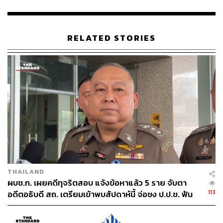
และถูกแจ้งข้อหาเป็นผู้จัดชักชวนให้มีการเล่นการพนันและ
สมคบคิดการฟอกเงินเมื่อปี 2567 ซึ่งคดีอยู่ระหว่างการสืบ
พยาน โดยอรัญญาวรรณให้การปฏิเสธ ยืนยันว่าเป็นเพียงผู้
RELATED STORIES
เล่น ไม่ได้เป็นผู้จัดให้มีการเล่นการพนัน โดยคดีดังกล่าวมีผู้
ถูกกล่าวหาทั้งหมด 16 คน
ซึ่งอรัญญาวรรณเป็นจำเลยที่ 9 โดยศาลอนุญาตให้ประกันตัว
แต่มีเงื่อนไขต้องติดกำไล EM ซึ่งปัจจุบันก็ยังคงติดอยู่ โดยจะ
มีการสืบพยานในปีหน้า
ในช่วงบ่ายวันนี้จะมีการนำตัวอรัญญาวรรณไปฝากขังต่อ
ศาลอาญาทุจริตและประพฤติมิชอบกลางตลิ่งชัน ส่วนจะ
สามารถประกันตัวได้หรือไม่นั้นขึ้นอยู่กับดุลยพินิจของศาล
ต่อไป
THAILAND
ผบช.ก. เผยคดีทุจริตสอบ แจ้งข้อหาแล้ว 5 ราย จับตา
TAGS:
วัดไร่ขิง
อนิสร รุ่งเรือง
อรัญญาวรรณ วังทะพันธ์
113
อดีตอธิบดี สถ. เตรียมเข้าพบสัปดาห์นี้ จ่อชง ป.ป.ช. ฟัน
กองบัญชาการตำรวจสอบสวนกลาง
เว็บพนัน
ต่อ
ยักยอกเงิน