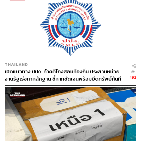
493
THAILAND
ABOUT THE AUTHOR
เปิดแนวทาง ปปง. ทำคดีโกงสอบท้องถิ่น ประสานหน่วย
492
งานรัฐเร่งหาหลักฐาน ชี้หากชัดเจนพร้อมยึดทรัพย์ทันที
THE STANDARD TEAM
กองบรรณาธิการ THE STANDARD