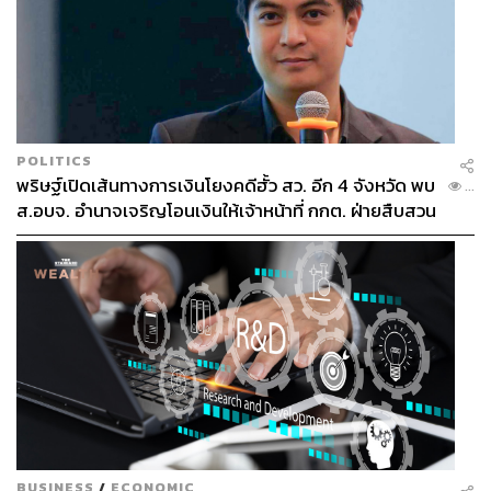
POLITICS
พริษฐ์เปิดเส้นทางการเงินโยงคดีฮั้ว สว. อีก 4 จังหวัด พบ
...
ส.อบจ. อำนาจเจริญโอนเงินให้เจ้าหน้าที่ กกต. ฝ่ายสืบสวน
BUSINESS
/
ECONOMIC