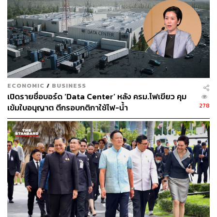
ECONOMIC
/
BUSINESS
เปิดรายชื่อบอร์ด ‘Data Center’ หลัง ครม.ไฟเขียว คุม
278
เข้มใบอนุญาต ตีกรอบกติกาใช้ไฟ-น้ำ