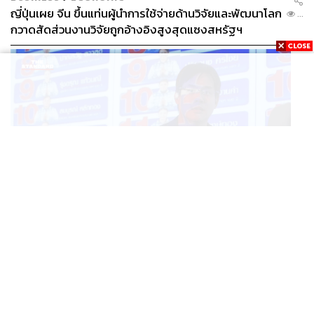
ญี่ปุ่นเผย จีน ขึ้นแท่นผู้นำการใช้จ่ายด้านวิจัยและพัฒนาโลก
...
กวาดสัดส่วนงานวิจัยถูกอ้างอิงสูงสุดแซงสหรัฐฯ
POLITICS
iLaw เปิดจักรวาลอำนาจเจริญ โยงเครือข่ายผู้สมัคร สว.
...
พร้อมตั้งข้อสังเกตลงสมัครตรงคุณสมบัติหรือไม่