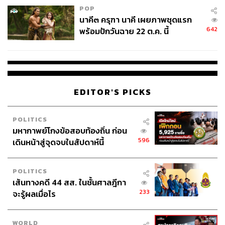
POP
นาคี๓ ครุฑา นาคี เผยภาพชุดแรก
642
พร้อมปักวันฉาย 22 ต.ค. นี้
EDITOR'S PICKS
POLITICS
มหากาพย์โกงข้อสอบท้องถิ่น ก่อน
596
เดินหน้าสู่จุดจบในสัปดาห์นี้
POLITICS
เส้นทางคดี 44 สส. ในชั้นศาลฎีกา
233
จะรู้ผลเมื่อไร
WORLD