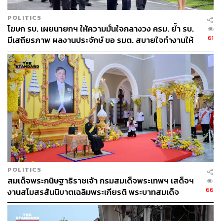
POLITICS
โฆษก รบ. เผยนายกฯ ให้ความมั่นใจกลางวง ครม. ย้ำ รบ.
61
มีเสถียรภาพ ผลงานประจักษ์ ขอ รมต. สบายใจทำงานให้
เต็มที่ อย่าหวั่นไหวคำถามยุยง
POLITICS
สมเด็จพระกนิษฐาธิราชเจ้า กรมสมเด็จพระเทพฯ เสด็จฯ
66
งานสโมสรสันนิบาตเฉลิมพระเกียรติ พระบาทสมเด็จ
พระเจ้าอยู่หัว ณ ทำเนียบรัฐบาล