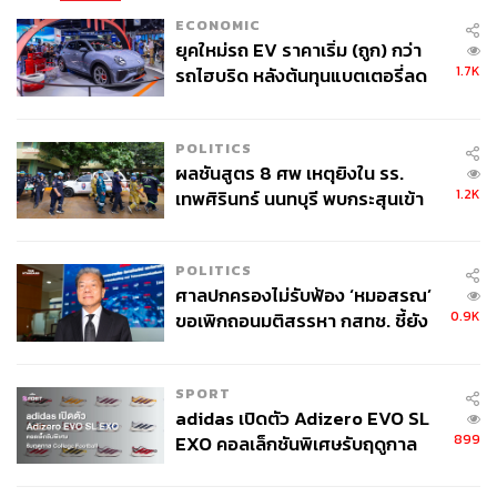
ECONOMIC
ยุคใหม่รถ EV ราคาเริ่ม (ถูก) กว่า
1.7K
รถไฮบริด หลังต้นทุนแบตเตอรี่ลด
ลง - จีนแห่บุกตลาดเกิดใหม่
POLITICS
ผลชันสูตร 8 ศพ เหตุยิงใน รร.
1.2K
เทพศิรินทร์ นนทบุรี พบกระสุนเข้า
จุดสำคัญ ‘ศีรษะ-หน้าอก’ ครูถูกยิง
4 นัด จากระยะไกล
POLITICS
ศาลปกครองไม่รับฟ้อง ‘หมอสรณ’
0.9K
ขอเพิกถอนมติสรรหา กสทช. ชี้ยัง
ไม่ใช่ผู้เดือดร้อนเสียหาย
SPORT
adidas เปิดตัว Adizero EVO SL
899
EXO คอลเล็กชันพิเศษรับฤดูกาล
College Football