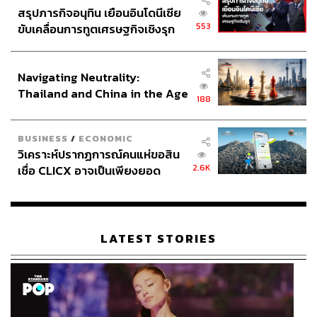
สรุปภารกิจอนุทิน เยือนอินโดนีเซีย
553
ขับเคลื่อนการทูตเศรษฐกิจเชิงรุก
ประกาศหุ้นส่วนยุทธศาสตร์ไทย –
อินโดนีเซีย
Navigating Neutrality:
Thailand and China in the Age
188
of a New Global Order
BUSINESS
/
ECONOMIC
วิเคราะห์ปรากฏการณ์คนแห่ขอสิน
2.6K
เชื่อ CLICX อาจเป็นเพียงยอด
ภูเขาน้ำแข็ง ของปัญหาหนี้ครัว
เรือนไทยที่ถูกซุกไว้
LATEST STORIES