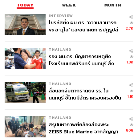
TODAY
WEEK
MONTH
INTERVIEW
ไขรหัสตั้ง ผบ.ตร. ‘ความสามารถ
2.7K
vs อาวุโส’ และอนาคตการปฏิรูปสี
กากี กับ พล.ต.อ. เอก อังสนานนท์
THAILAND
รอง ผบ.ตร. บัญชาการเหตุยิง
1.3K
โรงเรียนเทพศิรินทร์ นนทบุรี สั่ง
ค้นหา 2 รอบยืนยันไร้คนติดค้าง พบ
ศพปู่-ย่าที่บ้านพักผู้ก่อเหตุ
THAILAND
สื่อนอกจับตากราดยิง รร. ใน
1.1K
นนทบุรี ชี้ไทยมีอัตราครอบครองปืน
สูงในระดับต้นของภูมิภาค
THAILAND
สรุปมหากาพย์กล้องส่องพระ
808
ZEISS Blue Marine จากสัญญา