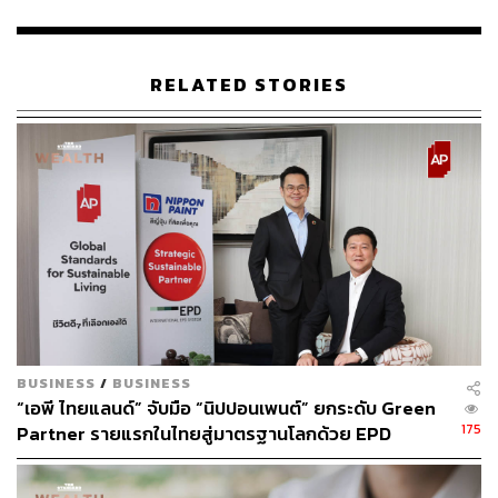
ที่เพิ่มขึ้นอย่างต่อเนื่องอยู่ที่ประมาณ 6-7%
สำหรับ ‘RHYTHM เจริญกรุง พาวิลเลียน’ เป็นโครงการร่วม
RELATED STORIES
ทุนระหว่างเอพีและพันธมิตรญี่ปุ่น มิตซูบิชิ เอสเตท เรสซิเดน
ซ์ (บริษัทในเครือมิตซูบิชิ เอสเตท กรุ๊ป) มูลค่าโครงการ
4,700 ล้านบาท ตั้งอยู่บนพื้นที่กว่า 4 ไร่ 2 งาน 76.6 ตารางวา
ประกอบด้วยอาคารที่พักสูง 44 ชั้น 1 อาคาร และอาคารพา
วิลเลียน 1 อาคาร จำนวน 421 ยูนิต พร้อมที่จอดรถ 421 คัน
(ไม่รวมจอดซ้อนคัน) มีห้องให้เลือกในขนาด 35-228 ตาราง
เมตร ราคาเริ่มต้น 4.9 ล้านบาท หรือเฉลี่ย 155,000 บาท
ต่อตารางเมตร
BUSINESS
/
BUSINESS
พิสูจน์อักษร: ภาสิณี เพิ่มพันธุ์พงศ์
“เอพี ไทยแลนด์” จับมือ “นิปปอนเพนต์” ยกระดับ Green
175
Partner รายแรกในไทยสู่มาตรฐานโลกด้วย EPD
TAGS:
อสังหาริมทรัพย์
AP (Thailand) - เอพี (ไทยแลนด์)
International พร้อมชูแนวคิด Global Standards for
ตลาดคอนโด
คอนโดมิเนียม
Global Sustainable Living ส่งมอบบ้านคุณภาพ ลด