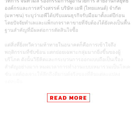
วิทการ จันทวิมล รองกรรมการผู้อำนวยการ สายงานกลยุทธ์
องค์กรและการสร้างสรรค์ บริษัท เอพี (ไทยแลนด์) จำกัด
(มหาชน) ระบุว่าเอพีได้ปรับแผนธุรกิจรับมือมาตั้งแต่ปีก่อน
โดยปัจจัยทำเลและแพ็กเกจราคาขายที่จับต้องได้ยังคงเป็นพื้น
ฐานสำคัญที่มีผลต่อการตัดสินใจซื้อ
แต่สิ่งที่ยิ่งทวีความท้าทายในอนาคตก็คือการเข้าใจถึง
พฤติกรรมที่ซับซ้อน แตกย่อยเฉพาะกลุ่มมากยิ่งขึ้นของผู้
บริโภค ดังนั้นวิธีคิดและกระบวนการออกแบบถือเป็นเรื่อง
สำคัญอย่างมาก หมดเวลาการทำงานแบบเหมารวมเป็นโลเค
ชัน แต่ต้องเจาะให้ลึกถึงดีมานด์จริงของที่ดินแต่ละแปลง
แต่ละผืน
“ตลอดระยะเวลา 3 ปีที่ผ่านมา เราได้เตรียมความพร้อมใน
READ MORE
การทำความเข้าใจถึงรูปแบบการอยู่อาศัยที่แตกต่างกันของ
คนในอนาคตเพื่อพัฒนาสินค้าและบริการที่ใช่สำหรับคนใน
แต่ละกลุ่ม โดยจะใช้การพัฒนาแบบ Dynamic Personalized
Model ซึ่งจะมีทั้งการศึกษาการใช้ชีวิตของคนเมืองและการ
ออกแบบเพื่อค้นหาความต้องการแฝง”