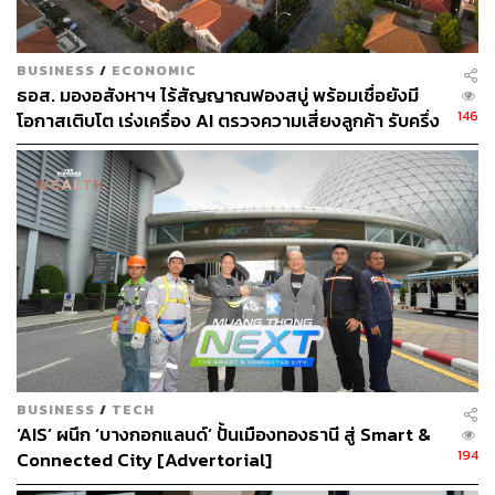
BUSINESS
/
ECONOMIC
ธอส. มองอสังหาฯ ไร้สัญญาณฟองสบู่ พร้อมเชื่อยังมี
146
โอกาสเติบโต เร่งเครื่อง AI ตรวจความเสี่ยงลูกค้า รับครึ่ง
ปีหลัง ยกระดับจับธุรกรรมต้องสงสัย-ปล่อยกู้เฉพาะ
บุคคล
BUSINESS
/
TECH
‘AIS’ ผนึก ‘บางกอกแลนด์’ ปั้นเมืองทองธานี สู่ Smart &
194
Connected City [Advertorial]