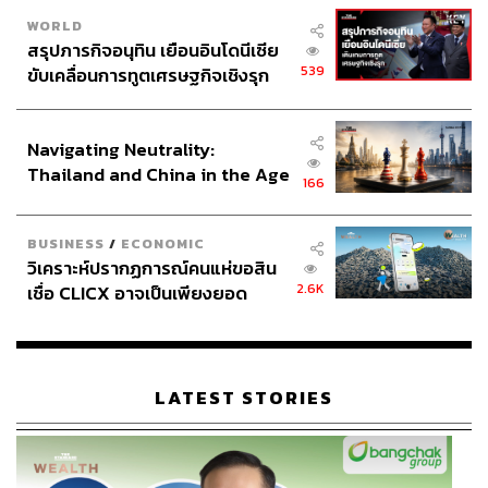
WORLD
สรุปภารกิจอนุทิน เยือนอินโดนีเซีย
539
ขับเคลื่อนการทูตเศรษฐกิจเชิงรุก
ประกาศหุ้นส่วนยุทธศาสตร์ไทย –
อินโดนีเซีย
Navigating Neutrality:
Thailand and China in the Age
166
of a New Global Order
BUSINESS
/
ECONOMIC
วิเคราะห์ปรากฏการณ์คนแห่ขอสิน
2.6K
เชื่อ CLICX อาจเป็นเพียงยอด
ภูเขาน้ำแข็ง ของปัญหาหนี้ครัว
เรือนไทยที่ถูกซุกไว้
LATEST STORIES