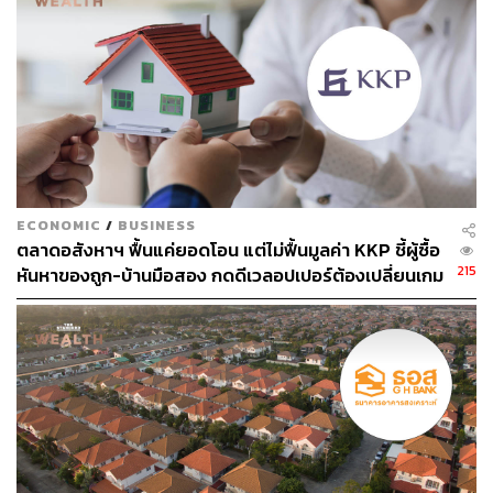
ผลกระทบต่อสิ่งแวดล้อม พร้อมปั้นนักออกแบบที่ใส่ใจโลก
62
ECONOMIC
/
BUSINESS
ABOUT THE AUTHOR
ตลาดอสังหาฯ ฟื้นแค่ยอดโอน แต่ไม่ฟื้นมูลค่า KKP ชี้ผู้ซื้อ
215
หันหาของถูก-บ้านมือสอง กดดีเวลอปเปอร์ต้องเปลี่ยนเกม
ถนัดกิจ จันกิเสน
Content Creator ประจำกองบรรณาธิการ
THE STANDARD WEALTH ผู้เสพติดโลก
ธุรกิจ การตลาด เทคโนโลยี และชอบสำรวจ
โลกออฟไลน์และออนไลน์มาถอดรหัสความ
เคลื่อนไหวให้เป็นเรื่องเข้าใจง่าย สนุก และได้
ไอเดียใหม่ๆ