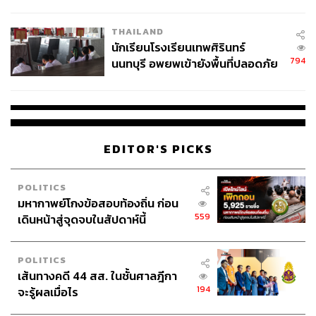
ผลิต 8.3 ล้าน สู่ข้อพิพาท ‘มา
เวลล์ฯ’ ฟ้อง ‘โทน บางแค’ ผิดนัด
THAILAND
จ่ายหนี้-แอบระบุแบรนด์
นักเรียนโรงเรียนเทพศิรินทร์
794
นนทบุรี อพยพเข้ายังพื้นที่ปลอดภัย
ชั่วคราว หลังเหตุใช้อาวุธปืนภายใน
โรงเรียนคลี่คลาย
EDITOR'S PICKS
POLITICS
มหากาพย์โกงข้อสอบท้องถิ่น ก่อน
559
เดินหน้าสู่จุดจบในสัปดาห์นี้
POLITICS
เส้นทางคดี 44 สส. ในชั้นศาลฎีกา
194
จะรู้ผลเมื่อไร