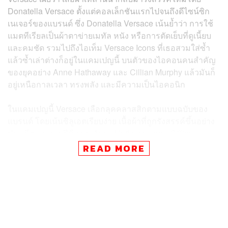
Donatella Versace ตั้งแต่คอลเล็กชันแรกไปจนถึงดีไซน์ซิก
เนเจอร์ของแบรนด์ ซึ่ง Donatella Versace เน้นย้ำว่า การใช้
แมตทีเรียลเป็นผ้าตาข่ายเมทัล หนัง หรือการตัดเย็บที่ดูเนี้ยบ
และคมชัด รวมไปถึงไอเท็ม Versace Icons ที่เธอสวมใส่ซ้ำ
แล้วซ้ำเล่าต่างก็อยู่ในแคมเปญนี้ บนตัวของไอคอนคนสำคัญ
ของยุคอย่าง Anne Hathaway และ Cillian Murphy แล้วมันก็
อยู่เหนือกาลเวลา ทรงพลัง และมีความเป็นไอคอนิก
ในแคมเปญนี้ Versace เลือกลุคคลาสสิกตามแบบฉบับของ
แบรนด์ โดยเน้นซิลูเอตเรียบง่าย เนื้อผ้าที่ถูกรังสรรค์ขึ้นอย่าง
ประณีตและงานฝีมือ จน Anne Hathaway และ Cillian
Murphy มีลุคที่ออกมาดูเท่และเต็มไปด้วยเสน่ห์อย่างไร้ที่ติกัน
READ MORE
ทั้งคู่ ซึ่งไอเท็มในแคมเปญ Icons ก็มีทั้งเดรสกลางคืนที่ใช้
นวัตกรรมใหม่ของแบรนด์อย่างผ้าเมทัลตาข่ายซิกเนเจอร์ที่
เนื้อผ้ามีน้ำหนักเบาบางลง เสื้อ Tailored Coat และแจ็กเก็ตผ้า
วูลที่ทอขึ้นอย่างแน่นหนาเป็นพิเศษ
แคมเปญ Versace Icons ผสมผสานไปด้วยการแสดงให้เห็น