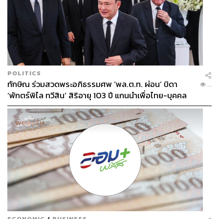
POLITICS
ทักษิณ ร่วมสวดพระอภิธรรมศพ ‘พล.ต.ท. ผ่อน’ บิดา
...
‘พักตร์พิไล ทวีสิน’ สิริอายุ 103 ปี แกนนำเพื่อไทย-บุคคล
หลากวงการร่วมอาลัย
ECONOMIC
/
BUSINESS