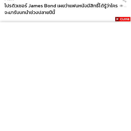
โปรดิวเซอร์ James Bond เผยว่าแฟนหนังมีสิทธิ์ได้รู้ว่าใคร
...
จะมารับบทนำช่วงปลายปีนี้
News
Wealth
Pop
Podcast
Video
Now
Opinion
Careers
Events
Privacy
About
Contact
Policy
FOR
ADVERTISING
MEMBERSHIP