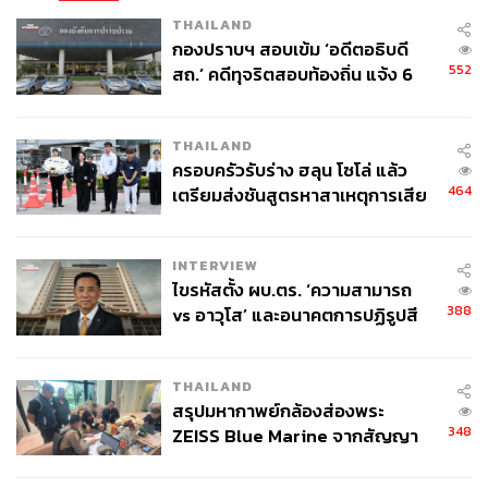
THAILAND
กองปราบฯ สอบเข้ม ‘อดีตอธิบดี
552
สถ.’ คดีทุจริตสอบท้องถิ่น แจ้ง 6
ข้อหาหนัก จ่อชง ป.ป.ช. 12 ส.ค. นี้
THAILAND
ครอบครัวรับร่าง ฮลุน โซโล่ แล้ว
464
เตรียมส่งชันสูตรหาสาเหตุการเสีย
ชีวิต
INTERVIEW
ไขรหัสตั้ง ผบ.ตร. ‘ความสามารถ
388
vs อาวุโส’ และอนาคตการปฏิรูปสี
กากี กับ พล.ต.อ. เอก อังสนานนท์
THAILAND
สรุปมหากาพย์กล้องส่องพระ
348
ZEISS Blue Marine จากสัญญา
ผลิต 8.3 ล้าน สู่ข้อพิพาท ‘มา
เวลล์ฯ’ ฟ้อง ‘โทน บางแค’ ผิดนัด