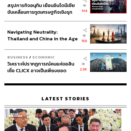
สรุปภารกิจอนุทิน เยือนอินโดนีเซีย
514
ขับเคลื่อนการทูตเศรษฐกิจเชิงรุก
ประกาศหุ้นส่วนยุทธศาสตร์ไทย –
อินโดนีเซีย
Navigating Neutrality:
Thailand and China in the Age
150
of a New Global Order
BUSINESS
/
ECONOMIC
วิเคราะห์ปรากฏการณ์คนแห่ขอสิน
2.5K
เชื่อ CLICX อาจเป็นเพียงยอด
ภูเขาน้ำแข็ง ของปัญหาหนี้ครัว
เรือนไทยที่ถูกซุกไว้
LATEST STORIES