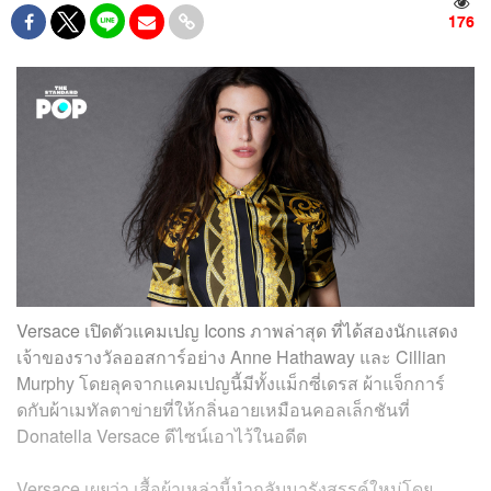
176
Versace เปิดตัวแคมเปญ Icons ภาพล่าสุด ที่ได้สองนักแสดง
เจ้าของรางวัลออสการ์อย่าง Anne Hathaway และ Cillian
Murphy โดยลุคจากแคมเปญนี้มีทั้งแม็กซี่เดรส
ผ้าแจ็กการ์
ดกับผ้าเมทัลตาข่ายที่ให้กลิ่นอายเหมือนคอลเล็กชันที่
Donatella Versace ดีไซน์เอาไว้ในอดีต
Versace เผยว่า เสื้อผ้าเหล่านี้นำกลับมารังสรรค์ใหม่โดย