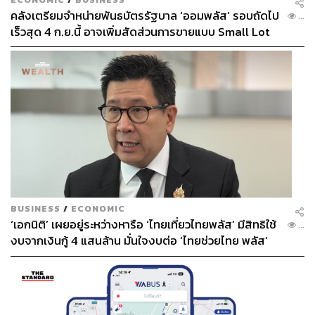
คลังเตรียมจำหน่ายพันธบัตรรัฐบาล ‘ออมพลัส’ รอบถัดไป
...
เร็วสุด 4 ก.ย.นี้ อาจเพิ่มสัดส่วนการขายแบบ Small Lot
First มากขึ้น
BUSINESS
/
ECONOMIC
‘เอกนิติ’ เผยอยู่ระหว่างหารือ ‘ไทยเที่ยวไทยพลัส’ มีสิทธิใช้
...
งบจากเงินกู้ 4 แสนล้าน มั่นใจงบต่อ ‘ไทยช่วยไทย พลัส’
เฟส 2 มีเพียงพอ