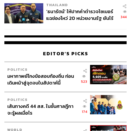
THAILAND
จ่ายหนี้-แอบระบุแบรนด์
‘ธนารัตน์’ ให้ปากคำตำรวจไซเบอร์
344
แฉช่องโหว่ 20 หน่วยงานรัฐ ยันไร้
นัยทางการเมือง
EDITOR'S PICKS
POLITICS
มหากาพย์โกงข้อสอบท้องถิ่น ก่อน
523
เดินหน้าสู่จุดจบในสัปดาห์นี้
POLITICS
เส้นทางคดี 44 สส. ในชั้นศาลฎีกา
174
จะรู้ผลเมื่อไร
WORLD