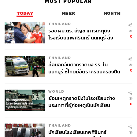
MOST POPULAR
TODAY
WEEK
MONTH
THAILAND
รอง ผบ.ตร. บัญชาการเหตุยิง
0
โรงเรียนเทพศิรินทร์ นนทบุรี สั่ง
ค้นหา 2 รอบยืนยันไร้คนติดค้าง พบ
ศพปู่-ย่าที่บ้านพักผู้ก่อเหตุ
THAILAND
สื่อนอกจับตากราดยิง รร. ใน
0
นนทบุรี ชี้ไทยมีอัตราครอบครองปืน
สูงในระดับต้นของภูมิภาค
WORLD
ย้อนเหตุกราดยิงในโรงเรียนต่าง
0
ประเทศ ที่ผู้ก่อเหตุเป็นนักเรียน
THAILAND
นักเรียนโรงเรียนเทพศิรินทร์