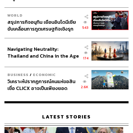
WORLD
สรุปภารกิจอนุทิน เยือนอินโดนีเซีย
543
ขับเคลื่อนการทูตเศรษฐกิจเชิงรุก
ประกาศหุ้นส่วนยุทธศาสตร์ไทย –
อินโดนีเซีย
Navigating Neutrality:
Thailand and China in the Age
174
of a New Global Order
BUSINESS
/
ECONOMIC
วิเคราะห์ปรากฏการณ์คนแห่ขอสิน
2.6K
เชื่อ CLICX อาจเป็นเพียงยอด
ภูเขาน้ำแข็ง ของปัญหาหนี้ครัว
เรือนไทยที่ถูกซุกไว้
LATEST STORIES