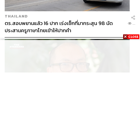
THAILAND
ตร.สอบพยานแล้ว 16 ปาก เร่งเช็กที่มากระสุน 98 นัด
...
ประสานครูภาษาไทยเข้าให้ปากคำ
POLITICS
สส. ปชน. จี้รัฐบาลทบทวนนโยบายเมียนมา ต้อนรับ ‘มินอ่
...
องหล่าย’ ได้แค่สัญญาว่างเปล่า