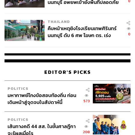
0
นนทบุรี อพยพเข้ายังพื้นที่ปลอดภัย
ชั่วคราว หลังเหตุใช้อาวุธปืนภายใน
โรงเรียนคลี่คลาย
THAILAND
คืบหน้าเหตุยิงโรงเรียนเทพศิรินทร์
0
นนทบุรี ดับ 6 ศพ โฆษก ตร. เร่ง
สอบปมขโมยปืนปู่ก่อเหตุ
EDITOR'S PICKS
POLITICS
มหากาพย์โกงข้อสอบท้องถิ่น ก่อน
573
เดินหน้าสู่จุดจบในสัปดาห์นี้
POLITICS
เส้นทางคดี 44 สส. ในชั้นศาลฎีกา
208
จะรู้ผลเมื่อไร