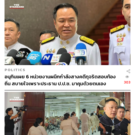
บริษัทถูกผู้เสียหายร้องเรียน พ.ศ. 2564 หรือไม่นั้น ยืนยันว่า
สำนักงาน ปปง. จะต้องตรวจสอบย้อนหลังเเน่นอนและต้อง
ตรวจสอบให้รอบด้านด้วย
เมื่อถามว่าการตรวจสอบทรัพย์สินเชิงลึก รวมทั้งเตรียมมีคำ
สั่งยึดและอายัดทรัพย์สินนั้น ประกอบด้วยกลุ่มบุคคลใดบ้าง
เทพสุระบุว่า สำหรับเรื่องที่จะเสนอเข้าที่ประชุมคณะ
กรรมการธุรกรรมอยู่ในข่ายของผู้ที่ต้องถูกตรวจสอบ ซึ่งก็คือ
ผู้ต้องหาทั้ง 6 คน ตามที่ตำรวจ บก.ปคบ. ชี้แจง
POLITICS
ทั้งนี้ มีรายงานเพิ่มเติมว่า ผู้ต้องหาทั้ง 6 คนที่จะอยู่ในรายชื่อ
อนุทินเผย 6 หน่วยงานผนึกกำลังสางคดีทุจริตสอบท้อง
ถูกดำเนินการทางทรัพย์สินของคณะกรรมการธุรกรรม
303
ถิ่น สบายใจเพราะประธาน ป.ป.ช. มาคุมด้วยตนเอง
ประกอบด้วย
บอสพอล-วรัตน์พล วรัทย์วรกุล ผู้ก่อตั้งบริษัท ดิไอคอน
กรุ๊ป จำกัด
บอสกันต์-กันต์ กันตถาวร อดีตผู้อำนวยการฝ่ายการ
ตลาด