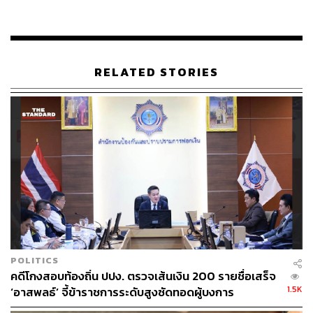
ระหว่างดำเนินการรวบรวมข้อมูลให้ครบถ้วนรอบด้านก่อน
จึงยังไม่สามารถสรุปตัวเลขมูลค่าและประเภทรายการ
ทรัพย์สินได้
RELATED STORIES
เทพสุกล่าวต่อว่า ในวันพฤหัสบดีที่ 17 ตุลาคม ที่จะมีการ
ประชุมของคณะกรรมการธุรกรรม เดิมทียังตั้งวาระเพียงแค่
การเสนอเรื่องเข้าที่ประชุมคณะกรรมการธุรกรรม เพื่อมีมติ
ให้ตรวจสอบธุรกรรมและทรัพย์สินในเชิงลึก แต่ถ้าถึงวันนั้น
ข้อมูลและพยานหลักฐานมีความสมบูรณ์มากเพียงพอ ที่
ประชุมคณะกรรมการธุรกรรมก็สามารถมีมติออกคำสั่งยึด
และอายัดทรัพย์ไว้ตรวจสอบได้ทันที
อย่างไรก็ตาม คำสั่งยึดและอายัดจะต้องพิจารณาจาก
ทรัพย์สินที่ได้มาจากการกระทำความผิดเท่านั้น จะไม่ใช้หลัก
การตรวจสอบแบบหว่านแห แต่ต้องดูว่าเข้าบทนิยามว่าเป็น
POLITICS
ทรัพย์สินที่เกี่ยวกับการกระทำความผิดหรือมีพฤติการณ์ใน
คดีโกงสอบท้องถิ่น ปปง. ตรวจเส้นเงิน 200 รายชื่อเสร็จ
การยักย้าย หรือกำลังจะยักย้าย, จำหน่าย, จ่าย และโอน หรือ
1.5K
‘อาสพลธ์’ จี้ข้าราชการระดับสูงซัดทอดผู้บงการ
ไม่ ส่วนจะเป็นทรัพย์สินที่กลุ่มผู้ต้องหาได้มาในช่วงเกิดเหตุที่