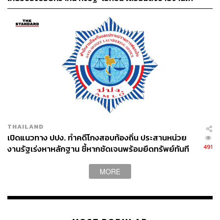
นายกฯ 4 ส.ค.
552
ABOUT THE AUTHOR
THAILAND
THE STANDARD TEAM
เปิดแนวทาง ปปง. ทำคดีโกงสอบท้องถิ่น ประสานหน่วย
กองบรรณาธิการ THE STANDARD
491
งานรัฐเร่งหาหลักฐาน ชี้หากชัดเจนพร้อมยึดทรัพย์ทันที
MORE