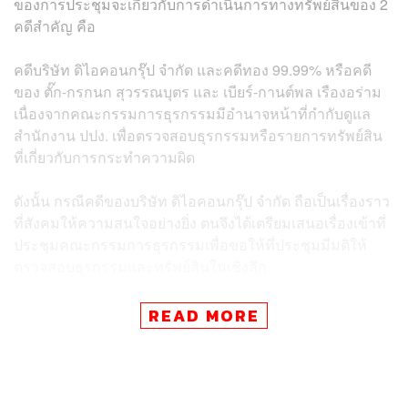
ของการประชุมจะเกี่ยวกับการดำเนินการทางทรัพย์สินของ 2
คดีสำคัญ คือ
คดีบริษัท ดิไอคอนกรุ๊ป จำกัด และคดีทอง 99.99% หรือคดี
ของ ตั๊ก-กรกนก สุวรรณบุตร และ เบียร์-กานต์พล เรืองอร่าม
เนื่องจากคณะกรรมการธุรกรรมมีอำนาจหน้าที่กำกับดูแล
สำนักงาน ปปง. เพื่อตรวจสอบธุรกรรมหรือรายการทรัพย์สิน
ที่เกี่ยวกับการกระทำความผิด
ดังนั้น กรณีคดีของบริษัท ดิไอคอนกรุ๊ป จำกัด ถือเป็นเรื่องราว
ที่สังคมให้ความสนใจอย่างยิ่ง ตนจึงได้เตรียมเสนอเรื่องเข้าที่
ประชุมคณะกรรมการธุรกรรมเพื่อขอให้ที่ประชุมมีมติให้
ตรวจสอบธุรกรรมและทรัพย์สินในเชิงลึก
นอกจากนี้ ขอบเขตการตรวจสอบเรื่องทรัพย์สิน สำนักงาน
READ MORE
ปปง. จะตรวจสอบทั้งหมด ไม่ว่าจะเป็นทรัพย์สินของนิติบุคคล
หรือบุคคลผู้มีส่วนเกี่ยวข้องกับแผนธุรกิจ เพราะสำนักงาน
ปปง. ประสานข้อมูลอย่างใกล้ชิดกับเจ้าหน้าที่ตำรวจกอง
บังคับการปราบปรามการกระทำความผิดเกี่ยวกับการ