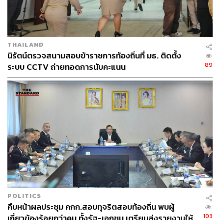
บอสแซม-ยุรนันท์ ภมรมนตรี อดีตผู้อำนวยการฝ่าย
พัฒนาและวิจัยผลิตภัณฑ์
THAILAND
นิรัตน์ตรวจสนามสอบข้าราชการท้องถิ่นที่ มธ. ติดตั้ง
89
ระบบ CCTV ถ่ายทอดการนับคะแนน
บอสมิน-พีชญา วัฒนามนตรี อดีตผู้อำนวยการฝ่าย
สื่อสารองค์กร
บอสปีเตอร์-ณัญปพนต์ เศรษฐนันท์
บอสหมอเอก-ฐานานนท์ หิรัญไชยวรรณ
TAGS:
ยึดทรัพย์สิน
เทพสุ บวรโชติดารา
ดิไอคอนกรุ๊ป (The iCon Group)
พอล-วรัตน์พล วรัทย์วรกุล
ฐานานนท์ หิรัญไชยวรรณ
ณัญปพนต์ เศรษฐนันท์
ปปง.
กันต์ กันตถาวร
POLITICS
มิน-พีชญา วัฒนามนตรี
แซม-ยุรนันท์ ภมรมนตรี
คืบหน้าผลประชุม คกก.สอบทุจริตสอบท้องถิ่น พบผู้
สำนักงานป้องกันและปราบปรามการฟอกเงิน (ปปง.)
103
เกี่ยวข้องร้อยกว่าคน ทั้งรัฐ-เอกชน เตรียมส่งรายงานให้