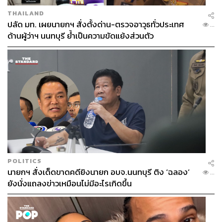
THAILAND
ปลัด มท. เผยนายกฯ สั่งตั้งด่าน-ตรวจอาวุธทั่วประเทศ
...
ด้านผู้ว่าฯ นนทบุรี ย้ำเป็นความขัดแย้งส่วนตัว
POLITICS
นายกฯ สั่งเด็ดขาดคดียิงนายก อบจ.นนทบุรี ติง ‘ฉลอง’
...
ยังนั่งแถลงข่าวเหมือนไม่มีอะไรเกิดขึ้น