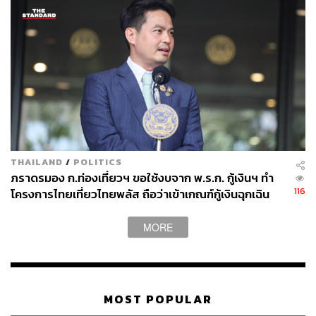
THAILAND
/
POLITICS
ภราดรมอง ก.ท่องเที่ยวฯ ขอใช้งบจาก พ.ร.ก. กู้เงินฯ ทำ
116
โครงการไทยเที่ยวไทยพลัส ถือว่าเข้าเกณฑ์กู้เงินฉุกเฉิน
MORE
MOST POPULAR