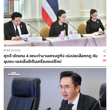
สร้างประโยชน์ต่อระบบเศรษฐกิจ การลงทุน และการ
จ้างงานในภาพรวม
“รัฐบาลยืนยันว่า ทุกมาตรการด้านเศรษฐกิจจะต้องเดินควบคู่
กับการคุ้มครองผลประโยชน์ของประเทศ ผู้ประกอบการไทย
และความมั่นคงทางเศรษฐกิจ โดยการปรับปรุงกฎระเบียบ
ครั้งนี้เป็นการเพิ่มประสิทธิภาพการกำกับดูแล ไม่ใช่การ
ปล่อยเสรีโดยไร้การควบคุมตามที่มีความเข้าใจคลาด
POLITICS
เคลื่อน” รัชดากล่าว
ศุภจี เปิดเกม 4 คณะทำงานเศรษฐกิจ เร่งปลดล็อกกฎ ดัน
38
ชุมชน-เอสเอ็มอีเป็นเครื่องยนต์ใหม่
TAGS:
ประเทศไทย
กระทรวงพาณิชย์
สำนักนายกรัฐมนตรี
คณะรัฐมนตรี
รัชดา ธนาดิเรก
สำนักงานคณะกรรมการกำกับหลักทรัพย์และ
ตลาดหลักทรัพย์ (ก.ล.ต.)