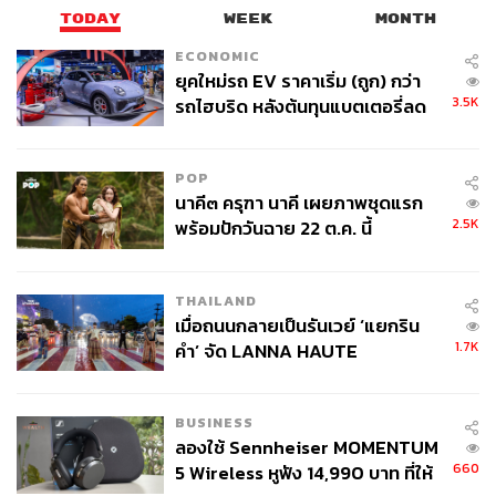
TODAY
WEEK
MONTH
ECONOMIC
ยุคใหม่รถ EV ราคาเริ่ม (ถูก) กว่า
3.5K
รถไฮบริด หลังต้นทุนแบตเตอรี่ลด
ลง - จีนแห่บุกตลาดเกิดใหม่
POP
นาคี๓ ครุฑา นาคี เผยภาพชุดแรก
2.5K
พร้อมปักวันฉาย 22 ต.ค. นี้
THAILAND
เมื่อถนนกลายเป็นรันเวย์ ‘แยกริน
1.7K
คำ’ จัด LANNA HAUTE
COUTURE กลางสายฝน
BUSINESS
ลองใช้ Sennheiser MOMENTUM
660
5 Wireless หูฟัง 14,990 บาท ที่ให้