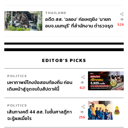
ผู้ใช้ถอดเปลี่ยนแบตเองได้ ก่อนกฎ
EU บังคับปีหน้า
THAILAND
อดีต สส. ‘ฉลอง’ ก่อเหตุยิง ‘นายก
529
อบจ.นนทบุรี’ ที่สำนักงาน ตำรวจรุด
ลงพื้นที่
EDITOR'S PICKS
POLITICS
มหากาพย์โกงข้อสอบท้องถิ่น ก่อน
621
เดินหน้าสู่จุดจบในสัปดาห์นี้
POLITICS
เส้นทางคดี 44 สส. ในชั้นศาลฎีกา
256
จะรู้ผลเมื่อไร