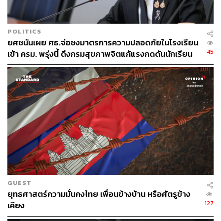
167
POLITICS
ยศชนันเผย ศธ.จ่อชงมาตรการความปลอดภัยในโรงเรียน
45
เข้า ครม. พรุ่งนี้ ดึงกรมสุขภาพจิตแก้แรงกดดันนักเรียน
ABOUT THE AUTHOR
โดนบูลลี่
THE STANDARD TEAM
กองบรรณาธิการ THE STANDARD
GUEST
ยุทธศาสตร์ความมั่นคงไทย เพื่อนข้างบ้าน หรือศัตรูข้าง
127
เคียง