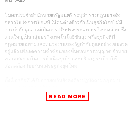
พ.ศ. 2542
โฆษกประจำสำนักนายกรัฐมนตรี ระบุว่า ร่างกฎหมายดัง
กล่าวไม่ใช่การเปิดเสรีให้คนต่างด้าวดำเนินธุรกิจโดยไม่มี
การกำกับดูแล แต่เป็นการปรับปรุงประเภทธุรกิจบางส่วน ซึ่ง
ส่วนใหญ่เป็นกลุ่มธุรกิจเทคโนโลยีขั้นสูง หรือธุรกิจที่มี
กฎหมายเฉพาะและหน่วยงานของรัฐกำกับดูแลอย่างเข้มงวด
อยู่แล้ว เพื่อลดความซ้ำซ้อนของขั้นตอนการอนุญาต อำนวย
ความสะดวกในการดำเนินธุรกิจ และปรับกฎระเบียบให้
สอดคล้องกับบริบทเศรษฐกิจยุคใหม่
ทั้งนี้ ธุรกิจที่ได้รับการยกเว้นยังคงต้องปฏิบัติตามกฎหมาย
เฉพาะอย่างเคร่งครัด เช่น
READ MORE
ธุรกิจโทรคมนาคม อยู่ภายใต้การกำกับของสำนักงาน
กสทช.
ธุรกิจศูนย์บริหารเงิน อยู่ภายใต้หลักเกณฑ์ของธนาคาร
แห่งประเทศไทย
ธุรกิจหลักทรัพย์และสัญญาซื้อขายล่วงหน้า อยู่ภายใต้