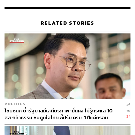
ทั้งนี้ การปรับปรุงกฎกระทรวงดังกล่าวเกิดขึ้นภายหลังที่คณะ
รัฐมนตรีมีมติเห็นชอบหลักการร่างพระราชกฤษฎีกาและร่าง
กฎกระทรวงที่เกี่ยวข้องกับการประกอบธุรกิจของคนต่างด้าว
RELATED STORIES
เพื่อปรับปรุงเงื่อนไขบางประการให้เหมาะสมกับสภาพ
เศรษฐกิจ การลงทุน และโครงสร้างธุรกิจสมัยใหม่ โดย
เฉพาะในกลุ่มบริการ เทคโนโลยี และธุรกิจที่อยู่ภายใต้การ
กำกับเฉพาะทางอยู่แล้ว
โฆษกประจำสำนักนายกรัฐมนตรี กล่าวเพิ่มเติมว่า การ
ปรับปรุงกฎระเบียบครั้งนี้มีเป้าหมายเชิงกลยุทธ์สำคัญ 5
ประการ ได้แก่
ลดภาระขั้นตอนการขออนุญาตที่ไม่จำเป็น
เพิ่มการแข่งขันที่เป็นธรรมและโปร่งใส
POLITICS
ดึงดูดเทคโนโลยีและผู้เชี่ยวชาญระดับสูงเข้าสู่
ไชยชนก ย้ำรัฐบาลมีเสถียรภาพ-มั่นคง ไม่รู้กระแส 10
ประเทศไทย
34
สส.กล้าธรรม ซบภูมิใจไทย ชี้ปรับ ครม. 1 ปีแค่กรอบ
สนับสนุนให้ไทยก้าวสู่การเป็นฐานบริการและศูนย์กลาง
ประเมิน โยนนายกฯ ตัดสินใจ
ธุรกิจระดับภูมิภาค