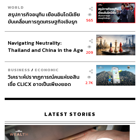
WORLD
สรุปภารกิจอนุทิน เยือนอินโดนีเซีย
565
ขับเคลื่อนการทูตเศรษฐกิจเชิงรุก
ประกาศหุ้นส่วนยุทธศาสตร์ไทย –
อินโดนีเซีย
Navigating Neutrality:
Thailand and China in the Age
209
of a New Global Order
BUSINESS
/
ECONOMIC
วิเคราะห์ปรากฏการณ์คนแห่ขอสิน
2.7K
เชื่อ CLICX อาจเป็นเพียงยอด
ภูเขาน้ำแข็ง ของปัญหาหนี้ครัว
เรือนไทยที่ถูกซุกไว้
LATEST STORIES