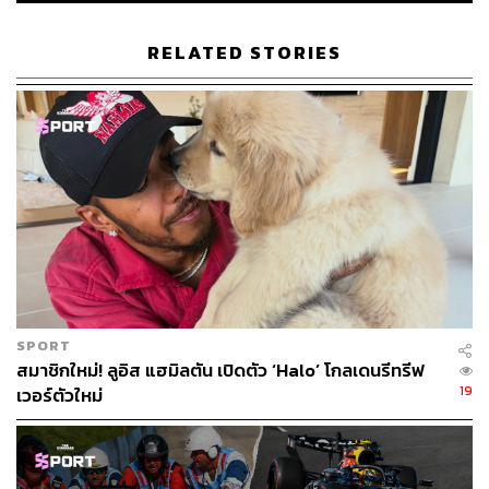
RELATED STORIES
อเล็กซ์กำลังเพลิดเพลินกับ Sparkling Wine ของ Monsoon
Valley
นอกสนามแข่งผมมีโอกาสได้สนุกกับการออกแบบหมวกกันน็
อกสำหรับใช้แข่งขันในรูปแบบต่างๆ แบบที่ไมอามีกรังด์ปรีซ์
ผมแข่งด้วยหมวกสีส้ม เนื่องจากส้มเป็นผลไม้ประจำรัฐ
ฟลอริดา จะมีนักแข่งฟอร์มูลาวันสักกี่คนกันที่แข่งโดยเหมือน
มีส้มอยู่บนหัว? 😄 ผมยังได้ประกาศพาร์ตเนอร์ส่วนตัวราย
SPORT
ใหม่อย่างหูฟัง Beats ดังนั้นผมคิดว่าน่าจะเป็นสิ่งที่ดีที่ผมจะ
สมาชิกใหม่! ลูอิส แฮมิลตัน เปิดตัว ‘Halo’ โกลเดนรีทรีฟ
ได้ออกแบบหมวกที่เข้ากับหูฟังได้ คุณคิดอย่างไรกันบ้าง?
19
เวอร์ตัวใหม่
แน่นอนว่าเราต้องทำหมวกขนาดเล็ก และขนาดของมันก็
(เกือบ) เท่ากับผลส้มจริงๆ เลย