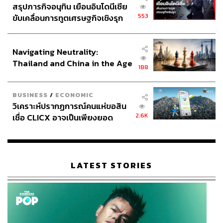
สรุปภารกิจอนุทิน เยือนอินโดนีเซีย
553
ขับเคลื่อนการทูตเศรษฐกิจเชิงรุก
ประกาศหุ้นส่วนยุทธศาสตร์ไทย –
อินโดนีเซีย
Navigating Neutrality:
Thailand and China in the Age
188
of a New Global Order
BUSINESS
/
ECONOMIC
วิเคราะห์ปรากฏการณ์คนแห่ขอสิน
2.6K
เชื่อ CLICX อาจเป็นเพียงยอด
ภูเขาน้ำแข็ง ของปัญหาหนี้ครัว
เรือนไทยที่ถูกซุกไว้
เมื่ออเล็กซ์ไม่ได้แข่งรถ เขาก็ฝึกซ้อมที่บ้านด้วย Simulator
LATEST STORIES
Rig ของเขา
มาที่วันนี้และในปัจจุบัน ผมกำลังเตรียมพร้อมสำหรับเรซที่
บาร์เซโลนาสุดสัปดาห์นี้ และผมจะไม่มี 3 อย่างนี้ อย่างแรก