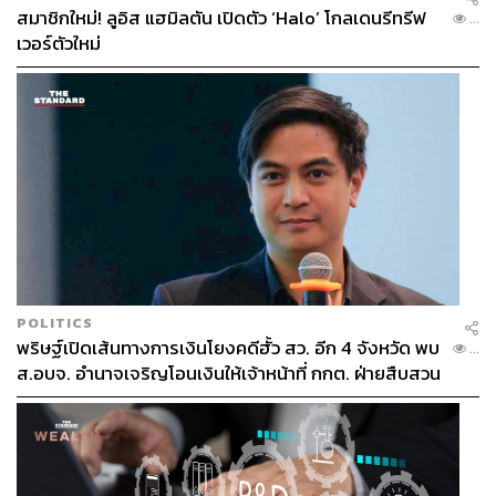
โมเมนตัมที่ดีในฤดูกาลนี้ที่เราอยู่ในจุดที่แข็งแกร่งที่สุดใน
สมาชิกใหม่! ลูอิส แฮมิลตัน เปิดตัว ‘Halo’ โกลเดนรีทรีฟ
...
ช่วงเวลาตลอดสิบปีที่ผ่านมาของทีม Williams ดังนั้นเราจึง
เวอร์ตัวใหม่
ต้องต่อยอดจากความสำเร็จนี้
อย่าลืมคำแนะนำเกี่ยวกับสีที่เราควรจะย้อมเคราของแพทริ
กด้วยนะครับ และ อยากขอบคุณทุกคนอีกครั้งสำหรับการ
สนับสนุนที่ผ่านมา เรารับรู้ได้ถึงทุกกำลังใจจริงๆ
แล้วพบกันใหม่!
อเล็กซ์
POLITICS
แปลและเรียบเรียง:
ดิษยุตม์ ธนบุญชัย
พริษฐ์เปิดเส้นทางการเงินโยงคดีฮั้ว สว. อีก 4 จังหวัด พบ
...
ส.อบจ. อำนาจเจริญโอนเงินให้เจ้าหน้าที่ กกต. ฝ่ายสืบสวน
ENGLISH EDITION