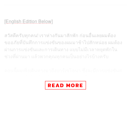
[English Edition Below]
สวัสดีครับทุกคน! เราห่างกันมาสักพัก ก่อนอื่นเลยผมต้อง
ขออภัยที่บันทึกการแข่งขันของผมมาช้าไปสักหน่อย ผมต้อง
ผ่านการแข่งขันและการเดินทาง แบบไม่มีเวลาหยุดพักใน
ช่วงที่ผ่านมา แล้วพวกคุณทุกคนเป็นอย่างไรบ้างครับ
ตอนนี้ผมเพิ่งเดินทางมาถึงบาร์เซโลนา ซึ่งจะมีการแข่งขันส
แปนิชกรังด์ปรีซ์ นี่จะเป็นการแข่งขันเรซที่ 3 ติดต่อกัน และ
เราก็ทำผลงานได้ดีอย่างต่อเนื่องนับตั้งแต่ที่ผมเขียนบันทึกนัก
READ MORE
แข่งครั้งล่าสุด
เดือนที่ผ่านมาในไมอามี เราจบท็อป 5 ซึ่งเราทำได้อีกครั้งใน
2 สัปดาห์ต่อมาที่อิโมลา ส่วนสัปดาห์ที่ผ่านมาที่โมนาโก เรา
จบการแข่งขันได้ใน 10 อันดับแรก และเก็บคะแนนเพิ่มได้อีก
ทำให้ทีม Atlassian Williams Racing ของผม ยังคงรั้งอันดับที่