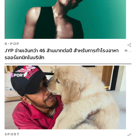
คือ แพทริก โค้ชด้าน Performance ของผม ที่พวกคุณหลาย
คนรู้จักดี เนื่องจากเขาเดินทางไปเยี่ยมครอบครัวที่ไอร์แลนด์
บ้านเกิดของเขา ลึกๆ แล้วผมคิดว่าเขาแค่พยายามหลีกเลี่ยง
ไม่ให้เคราของเขาถูกย้อมสีหลังจากที่เขาแพ้การเดิมพันกับ
ผมที่ไมอามี (แต่ไม่ต้องห่วงครับ เขาไม่รอดแน่) ดังนั้นสัปดาห์
นี้ ผมจึงมีโค้ชสำรองชื่อโนเอล ซึ่งเคยทำงานร่วมกับยูกิซัง
K-POP
(ยูกิ สึโนดะ) เพื่อนที่ดีอีกคนของผม
JYP จ่ายเงินกว่า 46 ล้านบาทต่อปี สำหรับการทำโรงอาหา
...
รออร์แกนิกในบริษัท
อย่างที่สอง ลุค วิศวกรของผมจะพลาดเรซนี้เหมือนกัน และ
แอนดรูว์หรือที่เราเรียกเขากันว่า Murdo จะทำหน้าที่แทน
เขาเป็นคนไอริช ดังนั้นเขาก็จะมาทำหน้าที่แทน แพทริก ชาว
ไอริชอีกคนที่ทิ้งช่องว่างในใจของพวกเราในสัปดาห์นี้!
และสาม ในรอบ FP1 ผมจะงดซ้อมรอบแรกสัปดาห์นี้ เพื่อให้
วิคเตอร์ มาร์ตินส์ นักแข่งจากอะคาเดมีของ Williams ได้หา
ประสบการณ์มากขึ้น
ดังนั้นทุกอย่างในสัปดาห์นี้จะมีสิ่งที่แตกต่างออกไปบ้าง แต่ผม
ก็ตื่นเต้นสำหรับสุดสัปดาห์นี้ เรากำลังอยู่ในช่วงเวลาที่ดี มี
SPORT