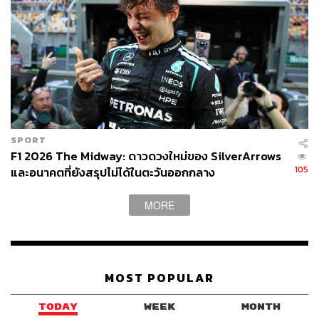
ข้ามมาถึงโมนาโกเมื่อสัปดาห์ที่ผ่านมา นักแข่งทุกคนได้รับ
เชิญให้ไปดูภาพยนตร์
F1
ที่นำแสดงโดย แบรด พิตต์ นักแข่ง
บางคนพาแฟนสาวไปด้วย แต่ ลิลี่ ติดการแข่งขันที่เม็กซิโก
ดังนั้นคนที่ไปกับผมในค่ำคืนนั้นคือ Jacques ผู้จัดการของผม
เอง ผมจำไม่ได้ว่าเข้าโรงหนังครั้งสุดท้ายเมื่อไหร่ และ ที่
สำคัญคือมันแปลกมากที่เราไปพร้อมกับนักแข่งคนอื่นๆ แล้ว
เราต้องนั่งเงียบๆ ดูหนังด้วยกัน ผมอยากให้ทุกคนได้ดูหนัง
เรื่องนี้ ผมไม่ได้รับอนุญาตให้เปิดเผยอะไรออกไป แต่ผมอยาก
SPORT
F1 2026 The Midway: ดาวดวงใหม่ของ SilverArrows
รู้ว่าพวกคุณทุกคนคิดอย่างไรกับเกี่ยวกับหนังเรื่องนี้ที่จะเข้า
105
และอนาคตที่ยังสรุปไม่ได้ในตะวันออกกลาง
ฉายในเดือนหน้า
MORE
MOST POPULAR
TODAY
WEEK
MONTH