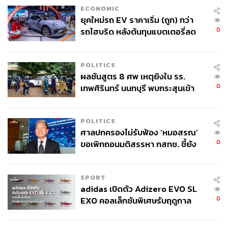
ECONOMIC
ยุคใหม่รถ EV ราคาเริ่ม (ถูก) กว่า
0
รถไฮบริด หลังต้นทุนแบตเตอรี่ลด
ลง - จีนแห่บุกตลาดเกิดใหม่
POLITICS
ผลชันสูตร 8 ศพ เหตุยิงใน รร.
0
เทพศิรินทร์ นนทบุรี พบกระสุนเข้า
จุดสำคัญ ‘ศีรษะ-หน้าอก’ ครูถูกยิง
4 นัด จากระยะไกล
POLITICS
ศาลปกครองไม่รับฟ้อง ‘หมอสรณ’
0
ขอเพิกถอนมติสรรหา กสทช. ชี้ยัง
ไม่ใช่ผู้เดือดร้อนเสียหาย
SPORT
adidas เปิดตัว Adizero EVO SL
อเล็กซ์เข้าร่วมการชมภาพยนตร์ F1 เรื่องใหม่ ซึ่งมี แบรด
0
EXO คอลเล็กชันพิเศษรับฤดูกาล
พิตต์ เป็นนักแสดงนำ แบบเป็นส่วนตัว
College Football