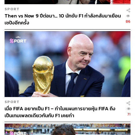
SPORT
Then vs Now 9 ปีต่อมา… 10 นักขับ F1 กำลังกลับมาเยือน
86
เซปังอีกครั้ง
หมวกกันน็อกจำลองขนาดเล็กดีไซน์พิเศษของไมอามีกรังด์
ปรีซ์ มีจำหน่ายบนเว็บไซต์ของอเล็กซ์ที่
www.alexalbon.co
m/shop
หลังจบไมอามี เราได้แข่งขันในยุโรปสนามแรกที่อิตาลี ผม
เลยพาสมาชิกในครอบครัวของผมมาด้วย ซึ่งเป็นสิ่งที่ดีมาก
เพราะผมไม่ได้พบเจอพวกเขาเลย เนื่องจากการเดินทางอย่าง
ต่อเนื่อง
Looky หนึ่งในแมวของเราได้จากพวกเราไป และ ครอบครัว
ของผมก็กำลังใช้เวลารับมือกับสิ่งที่เกิดขึ้น ดังนั้นการได้พา
SPORT
พวกเขามาที่อิตาลี เป็นช่วงเวลาที่ดีมากสำหรับเรา น้องสาว
เมื่อ FIFA อยากเป็น F1 – ทำไมแผนการขายหุ้น FIFA ถึง
71
ของผมคนหนึ่งไม่สามารถมาได้ เนื่องจากเธอกลับไปบ้านที่
เป็นเทมเพลตเดียวกันกับ F1 เคยทำ
ประเทศไทย เพื่อไปพบปู่กับย่าของผม ผมขอให้เธอนำพริก
กลับมาด้วย เพราะของที่ผมมี ถึงเวลาต้องเติมสต็อกแล้ว!