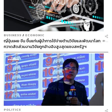
Sawasdee kup everybody. It’s been a while! I am sorry I
am late with this journal, we have been racing and Kui
travelling non-stop recently. How are you all doing?
I have just touched down in Barcelona for this week’s
BUSINESS
/
ECONOMIC
Spanish Grand Prix. This is the third race in consecutive
ญี่ปุ่นเผย จีน ขึ้นแท่นผู้นำการใช้จ่ายด้านวิจัยและพัฒนาโลก
...
weeks, and we’ve been on a roll of great results since my
กวาดสัดส่วนงานวิจัยถูกอ้างอิงสูงสุดแซงสหรัฐฯ
last journal. Last month in Miami, we scored a top five
finish, which we repeated two weeks later in Imola. Last
week in Monaco, we finished inside the top 10, scoring
more points and my team
Atlassian Williams Racing
is still
fifth in the Championship. Cheers to that!
POLITICS