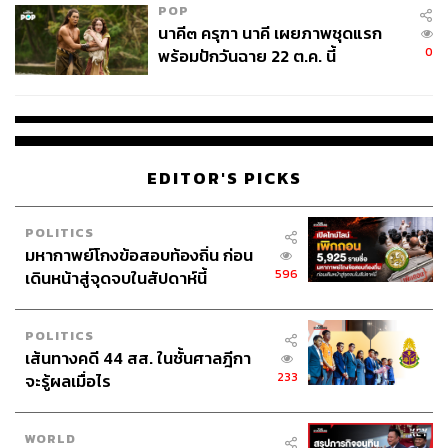
เป็นเวลานานแล้วที่ผมไม่ได้กลับอพาร์ตเมนต์ที่โมนาโก และ
POP
เมื่อผมไปถึงที่นั่นก็มีของขวัญสุดพิเศษรอผมอยู่ จริงๆ แล้วมัน
นาคี๓ ครุฑา นาคี เผยภาพชุดแรก
เป็นของขวัญจากตัวผมเอง จะนับว่าเป็นอุปกรณ์ฝึกซ้อมก็ได้
0
พร้อมปักวันฉาย 22 ต.ค. นี้
เพราะมันคือ Simulator Rig (ระบบจำลองขับ) ที่ผมสามารถ
ใช้ฝึกซ้อมได้ในโลกจำลอง หนึ่งในเพื่อนที่ดีของผมได้ช่วย
กำหนดสเปกและสร้างสิ่งนี้ขึ้นมา ทำให้เรามีอุปกรณ์ที่ดีที่สุด
ทั้งคันเร่ง และ พวงมาลัย นอกจากนี้ยังมีโลโก้ AA23 ที่
สวยงามมาก ถ้าผมมีโอกาสกลับบ้านเร็วๆ นี้ ผมอาจจะลอง
EDITOR'S PICKS
สตรีมผ่าน Twitch ดีไหมครับ?
POLITICS
มหากาพย์โกงข้อสอบท้องถิ่น ก่อน
596
เดินหน้าสู่จุดจบในสัปดาห์นี้
POLITICS
เส้นทางคดี 44 สส. ในชั้นศาลฎีกา
233
จะรู้ผลเมื่อไร
WORLD