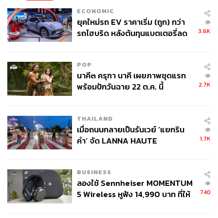
ECONOMIC
ยุคใหม่รถ EV ราคาเริ่ม (ถูก) กว่า
3.6K
รถไฮบริด หลังต้นทุนแบตเตอรี่ลด
ลง - จีนแห่บุกตลาดเกิดใหม่
POP
นาคี๓ ครุฑา นาคี เผยภาพชุดแรก
2.7K
พร้อมปักวันฉาย 22 ต.ค. นี้
2.5K
ABOUT THE AUTHOR
THAILAND
เมื่อถนนกลายเป็นรันเวย์ ‘แยกริน
THE SECRET SAUCE TEAM
1.7K
คำ’ จัด LANNA HAUTE
คู่มือผู้นำ-นักธุรกิจศตวรรษที่ 21
COUTURE กลางสายฝน
BUSINESS
ลองใช้ Sennheiser MOMENTUM
740
5 Wireless หูฟัง 14,990 บาท ที่ให้
ผู้ใช้ถอดเปลี่ยนแบตเองได้ ก่อนกฎ
EU บังคับปีหน้า