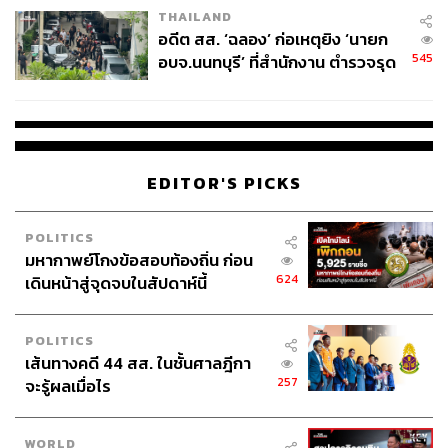
THAILAND
อดีต สส. ‘ฉลอง’ ก่อเหตุยิง ‘นายก
545
อบจ.นนทบุรี’ ที่สำนักงาน ตำรวจรุด
ลงพื้นที่
EDITOR'S PICKS
POLITICS
มหากาพย์โกงข้อสอบท้องถิ่น ก่อน
624
เดินหน้าสู่จุดจบในสัปดาห์นี้
POLITICS
เส้นทางคดี 44 สส. ในชั้นศาลฎีกา
257
จะรู้ผลเมื่อไร
WORLD