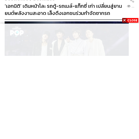
‘เอกนิติ’ เดินหน้าโละ รถตู้-รถเมล์-แท็กซี่ เก่า เปลี่ยนสู่ยาน
...
ยนต์พลังงานสะอาด เล็งดึงเอกชนร่วมกำจัดซากรถ
MUSIC
F FOREVER IN BANGKOK คอนเสิร์ตสุดยิ่งใหญ่ของ
...
ตำนานรักแรกแห่งเอเชีย