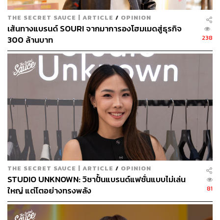
🔸 3. ต้องมีทุนและการวางแผนการเงินที่ดี
THE SECRET SAUCE | ARTICLE
/
OPINION
เส้นทางแบรนด์ SOURI จากมาการองโฮมเมดสู่ธุรกิจ
🔸 4. ต้องเข้าใจตลาดให้ลึก ทั้งพฤติกรรม ช่องทางขาย และ
238
300 ล้านบาท
โอกาสที่ยังว่างอยู่
แบรนด์ที่แข็งแรง ไม่ได้เกิดจากการเอาใจตลาดทุกทาง แต่
เกิดจากการเข้าใจตัวเองอย่างลึกซึ้ง และอดทนพอจะรอให้
โลกค่อยๆ หันมาเห็นในสิ่งที่เราสร้างขึ้น
AIMER คือภาพสะท้อนของผู้หญิงยุคใหม่ที่ไม่ต้องตะโกน แต่
กลับน่าจดจำ เพราะความเรียบง่ายที่มี ‘อะไรบางอย่าง’ อยู่ใน
นั้นเสมอ
THE SECRET SAUCE | ARTICLE
/
OPINION
STUDIO UNKNOWN: วิชาปั้นแบรนด์แฟชั่นแบบไม่เล่น
81
ใหญ่ แต่โตอย่างทรงพลัง
FYI
หาคำตอบการสร้างแบรนด์ให้เรียบง่ายแต่น่าจดจำ ไป
กับบั๊บ-วีรวรรธน์ ชินพิลาศ ประธานเจ้าหน้าที่บริหาร