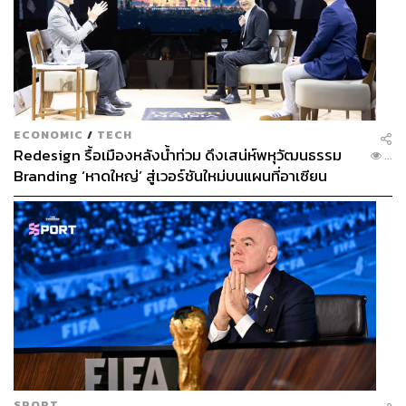
ECONOMIC
/
TECH
Redesign รื้อเมืองหลังน้ำท่วม ดึงเสน่ห์พหุวัฒนธรรม
...
Branding ‘หาดใหญ่’ สู่เวอร์ชันใหม่บนแผนที่อาเซียน
SPORT