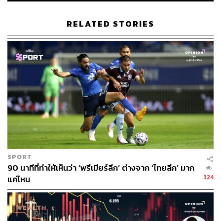
สไตล์ที่เรียบง่ายแต่ใส่ใจรายละเอียด และเชื่อในคุณค่าของ
สิ่งที่เลือกซื้อ เป็นผู้หญิงที่ค่อนข้างแข็งแกร่ง และเป็นอิสระ
RELATED STORIES
แต่ก็ยังมีความละเอียดอ่อน ความอ่อนโยน และความเข้าใจ
การใช้ชีวิตในเมือง แบรนด์เรียกพวกเธอว่า ‘ผู้หญิง AIMER’
และในตลาดแฟชั่นที่เปลี่ยนแปลงตลอดเวลา AIMER ยังคง
รักษาแกนกลางของแบรนด์ไว้เสมอ ไม่เบนเข็มไปทางแมส
หรือหรูหรา เพราะเชื่อว่า “ถ้าเราทำสิ่งที่เรายืนหยัดได้ดีพอ
คนจะเข้ามาหาเราเอง”
นั่นทำให้ AIMER เจอกลุ่มลูกค้าที่ใช่ และค่อยๆ สร้างความ
สัมพันธ์ในแบบที่แบรนด์ไม่ต้องวิ่งไล่ตามกระแส
SPORT
🟡 Slow Fashion เชื่องช้า แต่ยืนยาว
90 นาทีที่ทำให้เห็นว่า ‘พรีเมียร์ลีก’ ต่างจาก ‘ไทยลีก’ มาก
324
แค่ไหน
AIMER เชื่อใน ‘Seasonless Essential’ เสื้อผ้าที่ควรอยู่ในตู้
เสื้อผ้าทุกคน และยังหยิบมาใส่ได้แม้จะผ่านกาลเวลา เสื้อยืด
โอเวอร์ไซส์ กางเกงยีนส์ทรงบอย หรือสูทน้ำหนักเบา ล้วนถูก