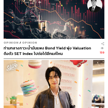
ออกแบบมาให้ตอบโจทย์ทั้งฟังก์ชันและสไตล์
แบรนด์ยังเลือกเดินสาย Slow Fashion ด้วยการปล่อยของ
ใหม่ทุกเดือนครึ่ง ไม่หวือหวาแต่ต่อเนื่อง พร้อมให้ลูกค้า
แมตช์กับสิ่งที่มีอยู่แล้วได้ทันที ที่สำคัญคืออยากให้สไตล์ของ
สินค้านั้นไม่ตกยุคในระยะ 6 – 12 เดือนเป็นอย่างน้อย
OPINION
/
OPINION
ซึ่งตอบโจทย์กลุ่มผู้หญิง AIMER ที่ไม่เน้นการไล่ตามแฟชั่น
ท่ามกลางภาวะน้ำมันแพง Bond Yield พุ่ง Valuation
และให้ความสำคัญกับการใส่ใจในรายละเอียดของสินค้า
159
ตึงตัว SET Index ไปต่อได้อีกแค่ไหน
คุณภาพ และความใส่สบายมากกว่า
🟡 4 สิ่งที่ควรคิดให้ชัด ถ้าอยากลงสนามแฟชั่น
คุณบั๊บสรุปเคล็ดลับการเริ่มต้นแบรนด์แฟชั่นไว้สั้นๆ ว่า:
🔸 1. ต้องมีภาพแบรนด์ที่ชัดเจน และแตกต่าง
🔸 2. ต้องรู้ว่าผลิตภัณฑ์ของเราจะ ‘ให้อะไร’ กับลูกค้า