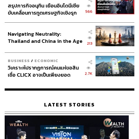
สรุปภารกิจอนุทิน เยือนอินโดนีเซีย
566
ขับเคลื่อนการทูตเศรษฐกิจเชิงรุก
ประกาศหุ้นส่วนยุทธศาสตร์ไทย –
อินโดนีเซีย
Navigating Neutrality:
Thailand and China in the Age
213
of a New Global Order
BUSINESS
/
ECONOMIC
วิเคราะห์ปรากฏการณ์คนแห่ขอสิน
2.7K
เชื่อ CLICX อาจเป็นเพียงยอด
ภูเขาน้ำแข็ง ของปัญหาหนี้ครัว
เรือนไทยที่ถูกซุกไว้
LATEST STORIES