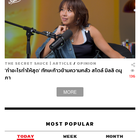
และครีเอทีฟไดเรกเตอร์ AIMER บนเวที YOUNG
ENTREPRENEUR STAGE งาน The Secret Sauce
Summit 2025 วันที่ 16-17 กันยายน 2568
บอสอนุมัติ! เพื่อนพร้อม! เหลือแค่กดซื้อบัตร 🎟️
https://www.zipeventapp.com/e/The-Secret-Sauce-S
ummit-2025?ref=Key-Takeaway-AIMER
THE SECRET SAUCE | ARTICLE
/
OPINION
The Secret Sauce Summit 2025 โปรชาวแก๊งมาแล้ว!
‘ทำอะไรทำให้สุด’ ทักษะก้าวข้ามความกลัว สไตล์ มิลลิ ดนุ
ซื้อ 2 ฟรี 1 ได้ 3 ใบ 🔥เหลือเพียง 2,660.- 🔥(จากราคา
136
ภา
เต็ม 3,990.-)
MORE
📆 เปิดแค่ 30 ก.ค. – 7 ส.ค.
จับมือเพื่อนมาอัปเลเวลธุรกิจไปด้วยกัน
MOST POPULAR
TAGS:
Key Takeaway
The Secret Sauce Summit 2025
The Secret Sauce
Opinion
เสื้อผ้า
The Secret Sauce Summit
AIMER
TODAY
WEEK
MONTH