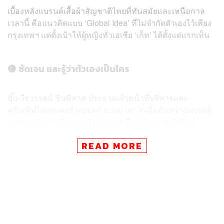
เบื้องหลังแบรนด์เสื้อผ้าสัญชาติไทยที่ทันสมัยและเหนือกาล
เวลานี้ คือแนวคิดแบบ ‘Global Idea’ ที่ไม่จำกัดตัวเองไว้เพียง
กรุงเทพฯ แต่ตั้งเป้าให้ผู้หญิงทั่วเอเชีย ‘เก็ท’ ได้ตั้งแต่แรกเห็น
🟡 ชัดเจน และรู้ว่าตัวเองเป็นใคร
บั๊บ-วีรวรรธน์ ชินพิลาศ ประธานเจ้าหน้าที่บริหารและ
ครีเอทีฟไดเรกเตอร์ แบรนด์ อะแม เล่าว่าเริ่มต้นสร้างแบรนด์
จากแรงบันดาลใจของสไตล์สาวปารีสที่เรียบง่าย ไม่โชว์
แบรนด์ แต่เต็มไปด้วยความเท่ที่ดูน่าค้นหา ซึ่งเป็นสิ่งที่แฟชั่น
READ MORE
ไทยยังไม่ค่อยมี
ในปีแรก AIMER ไม่ได้พยายาม Adapt สไตล์ให้เข้ากับตลาด
ไทย เพราะเชื่อว่า ถ้าภาพในหัวชัดเจนพอ ก็ไม่จำเป็นต้องปรับ
เพื่อให้ถูกใจตลาดทันที
พวกเขาให้ความสำคัญกับคุณภาพวัสดุ การคัตติ้งที่ดี และ