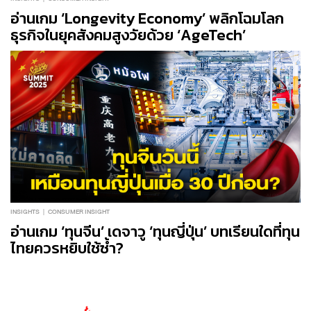
อ่านเกม ‘Longevity Economy’ พลิกโฉมโลก
ธุรกิจในยุคสังคมสูงวัยด้วย ‘AgeTech’
INSIGHTS
CONSUMER INSIGHT
อ่านเกม ‘ทุนจีน’ เดจาวู ‘ทุนญี่ปุ่น’ บทเรียนใดที่ทุน
ไทยควรหยิบใช้ซ้ำ?