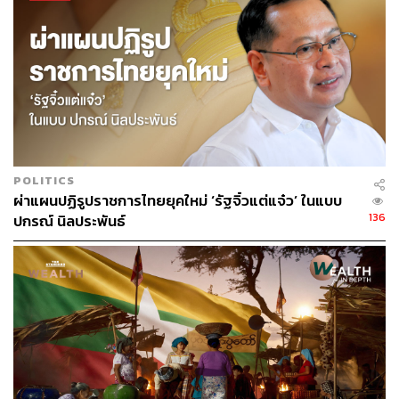
POLITICS
ผ่าแผนปฏิรูปราชการไทยยุคใหม่ ‘รัฐจิ๋วแต่แจ๋ว’ ในแบบ
136
ปกรณ์ นิลประพันธ์
อริญญา เถลิงศรี Local Partner และ Managing Director
บริษัท BTS Thailand
เผยว่า จากประสบการณ์ที่ BTS
Thailand ได้เข้าไปช่วยวางแผนธุรกิจและการพัฒนาคนให้
กับองค์กรชั้นนำในประเทศไทย รวมทั้งจากการรวบรวมผล
สำรวจจากต่างประเทศ พบว่าธุรกิจต่างๆ กำลังปรับแผนการ
จ้างงาน วางแผนกำลังคนเชิงกลยุทธ์ และปรับการวางแผน
บุคลากรให้สอดคล้องกับทิศทางธุรกิจ