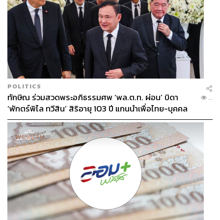
นั้นทักษะการสื่อสารจึงกลับเข้ามา แต่พัฒนาในมิติที่ต่างออก
ไป
Collaboration and Teamwork
การทำงานในยุคปัจจุบันที่
ต้องมีทั้ง Speed (ความเร็ว), Quality (คุณภาพ) และ Quantity
(ปริมาณ) ทำให้เรื่อง Collaboration and Teamwork เป็นเรื่อง
ที่หลายองค์กรกลับมาให้ความสำคัญอีกครั้ง เป็นเรื่องที่เมื่อ
POLITICS
องค์กรผลักเรื่อง Performance มากๆ คนจึงไปโฟกัสที่ทีมของ
ทักษิณ ร่วมสวดพระอภิธรรมศพ ‘พล.ต.ท. ผ่อน’ บิดา
...
ตัวเอง
‘พักตร์พิไล ทวีสิน’ สิริอายุ 103 ปี แกนนำเพื่อไทย-บุคคล
หลากวงการร่วมอาลัย
Emotional Intelligence (EQ)
ด้วยความกดดันและ
ความเครียดในการทำงานวันนี้ ทำให้เรื่อง EQ ของผู้นำและ
พนักงานในองค์กรลดน้อยลง ดังนั้นหลายองค์กรจึงกลับมา
เน้นเพิ่มความสามารถในการจัดการอารมณ์ และการมีความ
เข้าใจในผู้อื่นจะมีบทบาทสำคัญในการสร้างสภาพแวดล้อม
การทำงานที่ดี
Inclusive Leadership Training