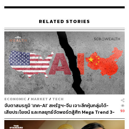
ทรัพยากรบุคคลในยุคที่พฤติกรรมและความคาดหวังของคน
ทำงานเปลี่ยนแปลงไปอย่างสิ้นเชิง องค์กรจำเป็นต้องคิดใหม่
ทำใหม่ ในการวางแผนพัฒนาบุคลากรให้สอดรับกับโลกที่
RELATED STORIES
เปลี่ยนแปลงไป ด้วยการนำ Smart Learning มาใช้เพื่อให้เกิด
ผลลัพธ์ที่จับต้องได้
ขณะที่หลายองค์กรยังคงลังเลที่จะก้าวออกจาก Comfort
Zone การพัฒนาบุคลากรแบบดั้งเดิม แต่ผู้นำองค์กรระดับ
โลกกลับมองเห็นโอกาสทองท่ามกลางความท้าทายนี้ พวก
เขากำลังยกเครื่องระบบพัฒนาบุคลากรครั้งใหญ่ด้วยการนำ
AI และเทคโนโลยีล้ำสมัยมาขับเคลื่อนศักยภาพของทีม
องค์กรต้องชัดเจนในการประเมินและพัฒนาทักษะพนักงาน
ให้ตรงกับความต้องการ
คำถามสำคัญคือ แล้วองค์กรไทยจะปรับตัวอย่างไรในยุคแห่ง
ECONOMIC
/
MARKET
/
TECH
การเปลี่ยนแปลงนี้?
จับตาสมรภูมิ ‘เทค-AI’ สหรัฐฯ-จีน เจาะลึกหุ้นกลุ่มได้-
93
เสียประโยชน์ และกลยุทธ์จัดพอร์ตสู้ศึก Mega Trend 3-
5 ปีข้างหน้า