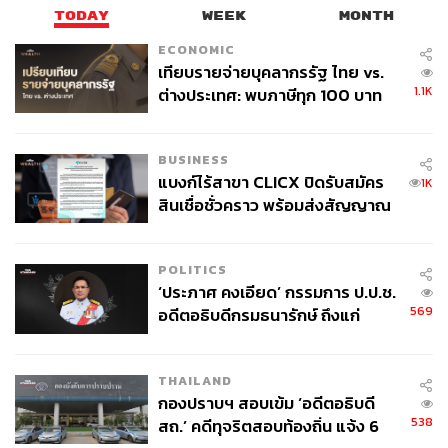
ภายใน 3-5 ปีข้างหน้า เป็นช่วงที่ผู้บริหารระดับ N หรือ N-1
TODAY
WEEK
MONTH
ในบริษัทขนาดใหญ่กำลังจะเกษียณ
ECONOMIC
เทียบรายจ่ายบุคลากรรัฐ ไทย vs.
ประเด็นสำคัญอยู่ที่การจะถ่ายทอดความรู้ หรือ Knowledge
1.1K
ต่างประเทศ: พบภาษีทุก 100 บาท
Transfer ระหว่างคนที่เป็น Talent ในองค์กรกับผู้บริหารรุ่นพี่ที่
ของคนไทยใช้ไปกับข้าราชการเฉียด
อยู่มานานได้อย่างเป็นระบบและมีกระบวนการที่ชัดเจนมาก
40 บาท
ขึ้น และสร้างระบบ Mentorship Programs ที่สอนคนที่จะมา
BUSINESS
เป็น Mentor และ Mentee หรือคนที่จะได้รับการสอนด้วย
แบงก์ไร้สาขา CLICX ปิดรับสมัคร
1K
สินเชื่อชั่วคราว พร้อมส่งสัญญาณ
เตือนกลุ่มกู้เงินผิดวัตถุประสงค์-ให้
ในอดีตเราพยายามพูดว่าคนนั้นเกษียณไม่ได้ คนนี้เกษียณไม่
ข้อมูลเท็จ เตรียมดำเนินคดีเด็ดขาด
ได้ เพราะองค์ความรู้อยู่ที่เขา ตอนนี้หลายองค์กรเริ่มทำ
POLITICS
โครงการ Mentorship Programs เพื่อมา Matching คนที่ใกล้
‘ประภาศ คงเอียด’ กรรมการ ป.ป.ช.
จะเกษียณ และทำ Mentor ต่อเนื่องกับคนที่เก่งในองค์กร ซึ่งมี
569
อดีตอธิบดีกรมธนารักษ์ ถึงแก่
โอกาสเข้ามาเล่นบทบาทผู้บริหารต่อได้ การทำ Mentorship
อนิจกรรม
Programs จึงมีบทบาทสำคัญในการถ่ายทอดความรู้และ
ประสบการณ์ไปยังผู้บริหารหรือพนักงานรุ่นใหม่ๆ
THAILAND
กองปราบฯ สอบเข้ม ‘อดีตอธิบดี
538
สถ.’ คดีทุจริตสอบท้องถิ่น แจ้ง 6