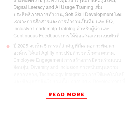
Digital Literacy and AI Usage Training เพิ่ม
ประสิทธิภาพการทำงาน, Soft Skill Development โดย
เฉพาะการสื่อสารและการทำงานเป็นทีม และ EQ,
Inclusive Leadership Training สำหรับผู้นำ และ
Continuous Feedback การให้ข้อเสนอแนะแบบทันที
ปี 2025 จะเห็น 5 เทรนด์สำคัญที่มีผลต่อการพัฒนา
องค์กร ได้แก่ Agility การปรับตัวรวดเร็วตามตลาด,
Employee Engagement การสร้างการมีส่วนร่วมแบบ
ยืดหยุ่น, Diversity and Inclusion การสนับสนุนความ
หลากหลาย, Technology Integration การใช้เทคโนโลยี
และข้อมูลตัดสินใจ รวมทั้ง Learning & Development ที่
เน้น Upskill พนักงานให้ทันยุคดิจิทัล
READ MORE
คีย์เวิร์ดสำคัญของปี 2025 คือ ‘Upskill’ เนื่องจากปัจจุบัน
พนักงานในแต่ละตำแหน่งยังมีทักษะไม่ทันยุคสมัย
องค์กรต้องชัดเจนในการประเมินและพัฒนาทักษะ
พนักงานให้ตรงตามความต้องการ ขณะที่ Smart
Learning จะเข้ามามีบทบาทในการพัฒนาบุคลากรให้