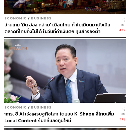
โดยเปิดโอกาสให้กับบุคลากรทั่วโลกที่มีความสามารถ ให้
ความสำคัญกับผลลัพธ์ และนำเทคโนโลยีมาช่วยในการ
ECONOMIC
/
BUSINESS
ทำงานร่วมกัน โดยเฉพาะบริษัทชั้นนำระดับโลกที่อยู่ในอัน
อ่านเกม ‘มิน อ่อง หล่าย’ เยือนไทย ทำไมเมียนมายังเป็น
ดับต้นๆ ของ Fortune Global 500 หรือบริษัทที่มีการเติบโตสูง
439
ตลาดที่ไทยทิ้งไม่ได้ ในวันที่ค่าเงินตก ทุนสำรองต่ำ
ซึ่งกำลังมุ่งเน้นกลยุทธ์การพัฒนาบุคลากรที่ไม่เพียงแค่พัฒนา
พนักงานให้เติบโตไปพร้อมกับองค์กรเท่านั้น แต่ยังต้อง
สอดคล้องกับเป้าหมายและทิศทางของธุรกิจโดยรวมอีกด้วย
ในปี 2025 มี Top 6 L&D Trends in 2025 ที่องค์กรชั้นนำ
ระดับโลกกำลังให้ความสำคัญ แม้บางเรื่องอาจดูคล้ายเดิม
แต่เมื่อบริบทการทำงานเปลี่ยนไป การดำเนินการและการนำ
ไปใช้จะมีความแตกต่างออกไป ดังนี้
Personalized Learning Paths
ECONOMIC
/
BUSINESS
กกร. ชี้ AI เร่งเศรษฐกิจโลก โตแบบ K-Shape จี้ไทยเพิ่ม
178
Local Content รับคลื่นลงทุนใหม่
หลายองค์กรชั้นนำของโลกมุ่งพัฒนาความสามารถของ
พนักงาน โดยเฉพาะการทำให้พนักงานเห็นภาพเส้นทางการ