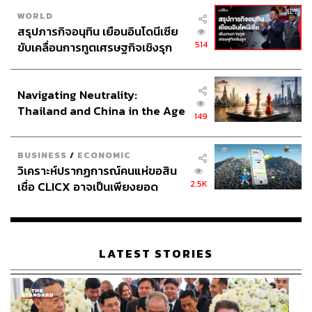
ทั่วโลกที่มองว่าสิ้นปีนี้จะเริ่มมาวัด Baseline ของทักษะและ
ความสามารถด้าน Digital Literacy และ AI ของคนในองค์กร
WORLD
สรุปภารกิจอนุทิน เยือนอินโดนีเซีย
ว่าอยู่ระดับไหน และจะนำ AI มาพัฒนาในการทำ Data
514
ขับเคลื่อนการทูตเศรษฐกิจเชิงรุก
Analysis แล้วเพิ่มประสิทธิภาพในการทำงานให้มากยิ่งขึ้นได้
ประกาศหุ้นส่วนยุทธศาสตร์ไทย –
อย่างไร
อินโดนีเซีย
Navigating Neutrality:
Thailand and China in the Age
Soft Skill Development
149
of a New Global Order
3 ทักษะ Soft Skill ที่หลายองค์กรให้ความสำคัญมากขึ้น
BUSINESS
/
ECONOMIC
วิเคราะห์ปรากฏการณ์คนแห่ขอสิน
ได้แก่
2.5K
เชื่อ CLICX อาจเป็นเพียงยอด
ภูเขาน้ำแข็ง ของปัญหาหนี้ครัว
Communication
คนในองค์กรสื่อสารแบบเดิมไม่ได้แล้ว
เรือนไทยที่ถูกซุกไว้
ไม่มีใครฟังอะไรยาวๆ ประชุมยาวๆ หรือชอบการเขียนอีเมล
ยาวๆ ดังนั้นทักษะการสื่อสารถูกรีเฟรมใหม่เป็นการสื่อสาร
LATEST STORIES
เพื่อให้ตรงกับยุคนี้ โดยเฉพาะการสื่อสารกับ Gen Z หรือ Late
Gen Y โจทย์การสื่อสารไม่เหมือนเดิมแล้ว สิ่งสำคัญคือเราจะ
เปลี่ยนวิธีการสื่อสารทั้งองค์กรอย่างไร รวมทั้งสอน
Generation ใหม่ๆ ให้สื่อสารอย่างไรจึงเกิดประสิทธิภาพ ดัง