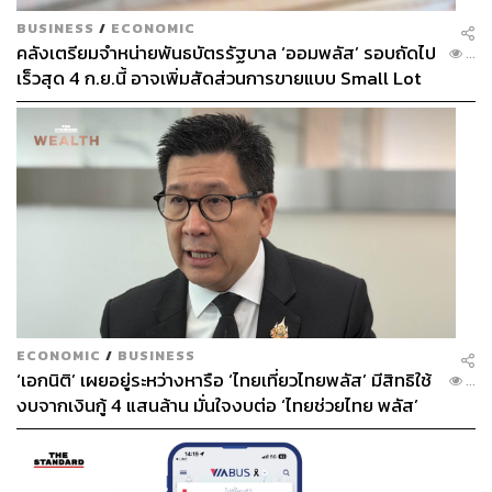
BUSINESS
/
ECONOMIC
คลังเตรียมจำหน่ายพันธบัตรรัฐบาล ‘ออมพลัส’ รอบถัดไป
...
ในระดับผู้นำองค์กรจะต้องไม่เน้นใช้สไตล์ความเป็นผู้นำ
เร็วสุด 4 ก.ย.นี้ อาจเพิ่มสัดส่วนการขายแบบ Small Lot
สไตล์ใดสไตล์หนึ่ง แต่ต้องสามารถทำงานได้กับน้องๆ ที่แตก
First มากขึ้น
ต่าง ไม่ว่าจะเป็นสไตล์ที่ต่างหรืออายุที่ต่าง เรื่องนี้กำลังมา
แรงในหลายองค์กร ผู้นำในวันนี้จะถูกฝึกเยอะมาก เพื่อให้
สามารถนำคนหลากหลาย Generation และมีประสบการณ์ที่
ต่างกันมากๆ ดังนั้นเมื่อพูดถึงการพัฒนาผู้นำในยุคปัจจุบัน
หลายองค์กรจะเน้นเรื่องนี้
Continuous Feedback
การให้ข้อเสนอแนะทันทีเป็นสิ่งที่องค์กรต้องมีในวันนี้ การ
ECONOMIC
/
BUSINESS
‘เอกนิติ’ เผยอยู่ระหว่างหารือ ‘ไทยเที่ยวไทยพลัส’ มีสิทธิใช้
ประเมินผลที่เกิดขึ้นเฉพาะในช่วงกลางปีหรือปลายปีไม่เพียง
...
งบจากเงินกู้ 4 แสนล้าน มั่นใจงบต่อ ‘ไทยช่วยไทย พลัส’
พออีกต่อไป องค์กรที่ต้องการสร้างผลลัพธ์ที่ดีควรมีการให้ฟีด
เฟส 2 มีเพียงพอ
แบ็กอย่างรวดเร็วและมีประสิทธิภาพ โดยเฉพาะในขณะที่
พนักงานกำลังทำงาน เพื่อให้พวกเขาสามารถพัฒนาตนเอง
ได้ในทันที