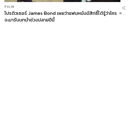
FILM
โปรดิวเซอร์ James Bond เผยว่าแฟนหนังมีสิทธิ์ได้รู้ว่าใคร
...
จะมารับบทนำช่วงปลายปีนี้
ต่อมามาดูว่า 5 เทรนด์ที่จะเข้ามามีบทบาทต่อการพัฒนา
News
Wealth
Pop
Podcast
Video
Now
บุคลากรในองค์กรและการปรับตัวของธุรกิจ (5 Trends
Opinion
Careers
Events
Shaping Workforce Development and Business
Privacy
About
Contact
Adaptation) มีเรื่องอะไรที่ต้องให้ความสำคัญบ้าง
Policy
FOR
ADVERTISING
Agility
MEMBERSHIP