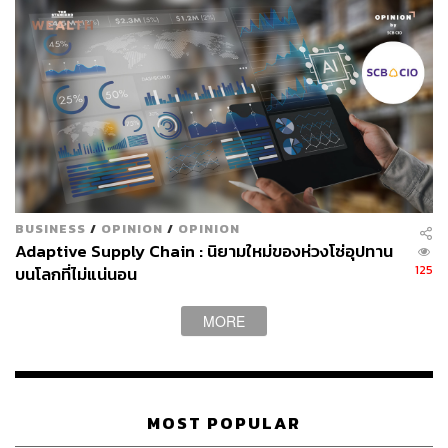
เติบโตในองค์กร หรือ Career Path ของตัวเองในภาพที่
ชัดเจนขึ้นว่าในองค์กรมี Career Path ในแต่ละสายงาน
อย่างไร และทำให้พนักงานเห็นผลการประเมิน
(Assessment) ว่ามี Skill Gap ด้านไหน และรู้ว่าต้องเติมชุด
ทักษะอะไรเพื่อพัฒนาขึ้นไปสู่ตำแหน่งนั้นๆ
เพราะพนักงานหลายคนสนใจมากขึ้นว่าตัวเองจะเติบโตใน
องค์กรได้อย่างไร ดังนั้นองค์กรจึงต้องออกแบบการฝึกอบรม
ที่ตอบโจทย์พนักงานแต่ละคนมากขึ้น การพัฒนาคนในวันนี้
BUSINESS
/
OPINION
/
OPINION
ไม่ใช่แค่เพื่อองค์กรเท่านั้น แต่เพื่อช่วยให้พนักงานเติบโตใน
Adaptive Supply Chain : นิยามใหม่ของห่วงโซ่อุปทาน
สายอาชีพของตัวเอง
125
บนโลกที่ไม่แน่นอน
MORE
Mentorship Programs
การสร้างโอกาสในการแลกเปลี่ยนความรู้ระหว่างผู้บริหาร
รุ่นพี่ในกลุ่ม Late Gen X ที่มีประสบการณ์และผู้บริหารหรือ
MOST POPULAR
พนักงานรุ่นใหม่กำลังได้รับความสำคัญมากขึ้น โดยเฉพาะ