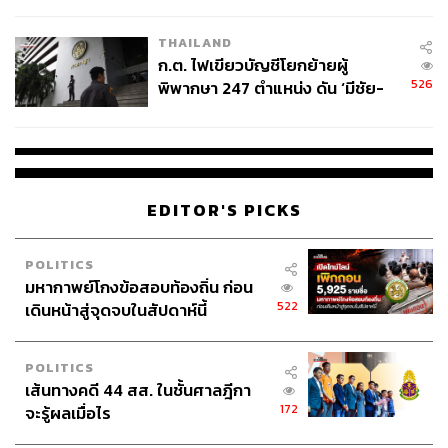
ข้อหาหนัก จ่อชง ป.ป.ช. 12 ส.ค. นี้
THAILAND
ก.ต. ไฟเขียวบัญชีโยกย้ายผู้
526
พิพากษา 247 ตำแหน่ง ดัน ‘มีชัย-
สรรพวิทย์’ คุมศาลอาญา-แพ่ง ‘วิธู
ร’ นั่งประธานศาลอุทธรณ์
EDITOR'S PICKS
POLITICS
มหากาพย์โกงข้อสอบท้องถิ่น ก่อน
Digital Literacy and AI Usage Training
522
เดินหน้าสู่จุดจบในสัปดาห์นี้
ในภาพนี้คนเริ่มมองภาพว่าเราต้องฝึกอบรมคนแล้ว แต่จะฝึก
POLITICS
อบรมคนในองค์กรอย่างไร โดยนำ AI มาช่วยให้เกิด
เส้นทางคดี 44 สส. ในชั้นศาลฎีกา
ประสิทธิภาพในการทำงานมากขึ้น จะทำอย่างไรที่จะไม่ใช้
172
จะรู้ผลเมื่อไร
วิธีการแบบเดิม นี่คือหนึ่งใน Initiative หลักของหลายองค์กร