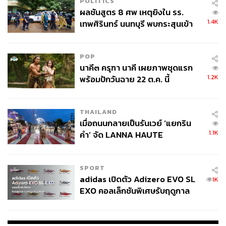
POLITICS
ผลชันสูตร 8 ศพ เหตุยิงใน รร.
1.4K
เทพศิรินทร์ นนทบุรี พบกระสุนเข้า
จุดสำคัญ ‘ศีรษะ-หน้าอก’ ครูถูกยิง
4 นัด จากระยะไกล
POP
นาคี๓ ครุฑา นาคี เผยภาพชุดแรก
1.2K
พร้อมปักวันฉาย 22 ต.ค. นี้
TAGS:
Originals Golf
Adidas
รองเท้า
กีฬากอล์ฟ
adidas Golf
THAILAND
เมื่อถนนกลายเป็นรันเวย์ ‘แยกริน
1.1K
คำ’ จัด LANNA HAUTE
COUTURE กลางสายฝน
SPORT
adidas เปิดตัว Adizero EVO SL
1K
186
EXO คอลเล็กชันพิเศษรับฤดูกาล
College Football
ABOUT THE AUTHOR