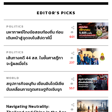
สมศักดิ์ จันทวิชชประภา
โปรดิวเซอร์ คอลัมนิสต์ และบรรณาธิการ ผู้
EDITOR'S PICKS
หลงใหลในความตื่นเต้นของกีฬาและความ
สงบของการอ่านหนังสือเงียบๆ
POLITICS
มหากาพย์โกงข้อสอบท้องถิ่น ก่อน
601
เดินหน้าสู่จุดจบในสัปดาห์นี้
POLITICS
เส้นทางคดี 44 สส. ในชั้นศาลฎีกา
237
จะรู้ผลเมื่อไร
WORLD
สรุปภารกิจอนุทิน เยือนอินโดนีเซีย
557
ขับเคลื่อนการทูตเศรษฐกิจเชิงรุก
ประกาศหุ้นส่วนยุทธศาสตร์ไทย –
อินโดนีเซีย
Navigating Neutrality: