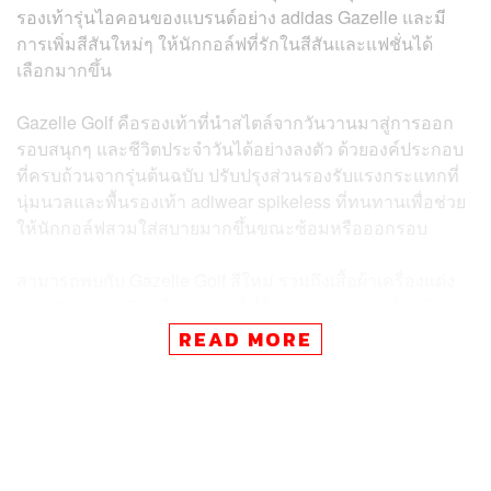
รองเท้ารุ่นไอคอนของแบรนด์อย่าง adidas Gazelle และมี
การเพิ่มสีสันใหม่ๆ ให้นักกอล์ฟที่รักในสีสันและแฟชั่นได้
เลือกมากขึ้น
Gazelle Golf คือรองเท้าที่นำสไตล์จากวันวานมาสู่การออก
รอบสนุกๆ และชีวิตประจำวันได้อย่างลงตัว ด้วยองค์ประกอบ
ที่ครบถ้วนจากรุ่นต้นฉบับ ปรับปรุงส่วนรองรับแรงกระแทกที่
นุ่มนวลและพื้นรองเท้า adiwear spikeless ที่ทนทานเพื่อช่วย
ให้นักกอล์ฟสวมใส่สบายมากขึ้นขณะซ้อมหรือออกรอบ
สามารถพบกับ Gazelle Golf สีใหม่ รวมถึงเสื้อผ้าเครื่องแต่ง
กาย Originals Golf ได้แล้ววันนี้ที่ช็อปของ adidas ทั้งหน้า
ร้าน และออนไลน์
READ MORE