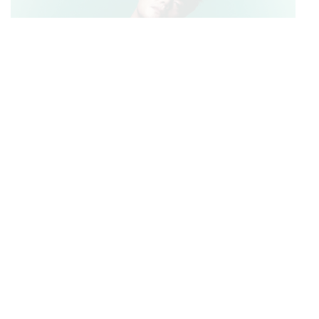
K-POP
JYP จ่ายเงินกว่า 46 ล้านบาทต่อปี สำหรับการทำโรงอาหา
...
รออร์แกนิกในบริษัท