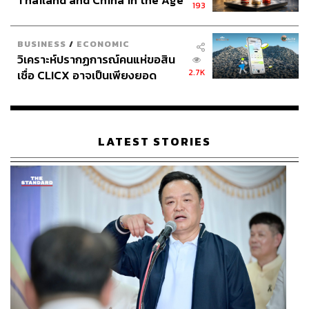
Thailand and China in the Age
193
of a New Global Order
BUSINESS
/
ECONOMIC
วิเคราะห์ปรากฏการณ์คนแห่ขอสิน
2.7K
เชื่อ CLICX อาจเป็นเพียงยอด
ภูเขาน้ำแข็ง ของปัญหาหนี้ครัว
เรือนไทยที่ถูกซุกไว้
LATEST STORIES