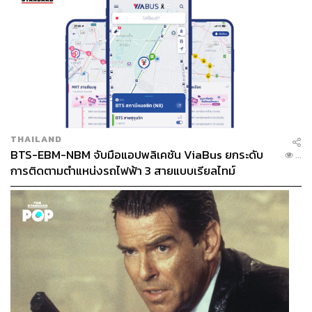
ถือเป็นการพัฒนาระบบความปลอดภัยอัจฉริยะที่ช่วยลด
ความเสี่ยงในการเกิดอุบัติเหตุ เพิ่มความปลอดภัยให้ผู้ขับขี่
และผู้ร่วมทางได้อย่างดีเยี่ยม
THAILAND
BTS-EBM-NBM จับมือแอปพลิเคชัน ViaBus ยกระดับ
...
เสริมทัพความปลอดภัยไปอีกขั้นด้วยระบบโครงสร้างตัวถัง
การติดตามตำแหน่งรถไฟฟ้า 3 สายแบบเรียลไทม์
นิรภัย FSF (Full Space Frame) ที่แข็งแกร่งพร้อมถุงลม
นิรภัย 6 จุด และเพิ่มมุมมองที่ชัดเจนมากยิ่งขึ้นด้วยกล้องมอง
ภาพรอบทิศทางแบบสามมิติ (3D Around View Monitor),
ระบบเบรก ABS/EBD/EBA, ระบบควบคุมการทรงตัว SCS,
ระบบป้องกันล้อหมุนฟรี TCS, ระบบช่วยออกตัวบนทางลาด
ชัน HAS, ระบบควบคุมความเร็วขณะลงทางชัน HDC, ระบบ
ควบคุมการเบรกขณะเข้าโค้ง CBC, ระบบควบคุมการเบรก
ขณะเข้าโค้งด้วยความเร็ว XDS, ระบบป้องกันการไหลของ
รถโดยไม่ต้องเหยียบเบรกค้าง AVH เป็นต้น