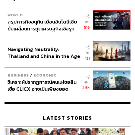
ปัด และมีการสั่นที่พวงมาลัย เมื่อล้อรถใกล้จะทับเส้นหรือทับ
เส้นแล้ว ระบบช่วยควบคุมรถเมื่อรถจะออกนอกเลน LDP
WORLD
(Lane Departure Prevention)
ระบบจะช่วยควบคุมและปรับ
สรุปภารกิจอนุทิน เยือนอินโดนีเซีย
องศาพวงมาลัย พร้อมส่งสัญญาณเตือน เพื่อให้รถกลับมาอยู่
516
ขับเคลื่อนการทูตเศรษฐกิจเชิงรุก
ในเลน
และระบบช่วยควบคุมรถให้อยู่ในเลน LKA (Lane
ประกาศหุ้นส่วนยุทธศาสตร์ไทย –
Keep Assist) เมื่อระบบตรวจพบเส้นเลนซ้ายและขวา จะปรับ
อินโดนีเซีย
องศาพวงมาลัยเพื่อรักษาตำแหน่งรถให้อยู่ตรงกลางเลน ทั้งนี้
Navigating Neutrality:
หากระบบตรวจพบว่าผู้ขับขี่ไม่ได้ควบคุมพวงมาลัยอย่างต่อ
Thailand and China in the Age
151
เนื่อง ระบบจะส่งสัญญาณเสียงเตือน พร้อมแสดงสัญลักษณ์
of a New Global Order
บนแผงหน้าปัด เพื่อเตือนให้ผู้ขับขี่จับพวงมาลัย ซึ่งทั้ง 3 ระบบ
BUSINESS
/
ECONOMIC
นี้จะทำงานเมื่อรถความเร็วรถมากกว่า 60 กิโลเมตรต่อ
วิเคราะห์ปรากฏการณ์คนแห่ขอสิน
ชั่วโมง
2.5K
เชื่อ CLICX อาจเป็นเพียงยอด
ภูเขาน้ำแข็ง ของปัญหาหนี้ครัว
เรือนไทยที่ถูกซุกไว้
LATEST STORIES