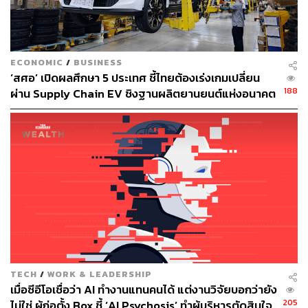
ECONOMIC
/
BUSINESS
‘สศอ’ เปิดผลศึกษา 5 ประเทศ ชี้ไทยต้องเร่งเกมเปลี่ยน
188
ผ่าน Supply Chain EV ชิงฐานผลิตยานยนต์แห่งอนาคต
เจาะลึกระบบ Advanced Driver Assistance Systems
(ADAS) ใน NEW MG HS
จะว่าไป ระบบความปลอดภัยเป็นมาตรฐานที่รถยนต์รุ่นใหม่
ต้องมี และเป็นสิ่งที่ผู้ขับขี่ควรจะต้องศึกษาถึงข้อดีของระบบ
เหล่านั้น เพราะยิ่งคุณรู้ว่าระบบต่างๆ ช่วยอะไร ยิ่งทำให้คุณ
ขับขี่ได้อย่างมั่นใจและใช้ประโยชน์จากนวัตกรรมเหล่านั้นได้
อย่างเต็มประสิทธิภาพ
TECH
/
WORK & LEADERSHIP
เมื่อซีอีโอเชื่อว่า AI ทำงานแทนคนได้ แต่งานวิจัยบอกว่ายัง
ระบบความปลอดภัยอัจฉริยะ Advanced Driver Assistance
205
ไม่ใช่ ผู้ก่อตั้ง Box ชี้ ‘AI Psychosis’ ทำผู้บริหารตัดสินใจ