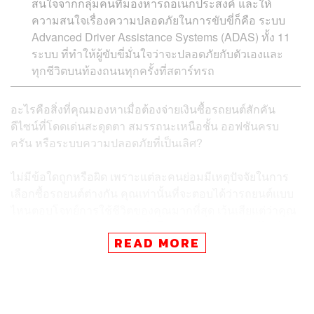
สนใจจากกลุ่มคนที่มองหารถอเนกประสงค์ และให้
ความสนใจเรื่องความปลอดภัยในการขับขี่ก็คือ ระบบ
Advanced Driver Assistance Systems (ADAS) ทั้ง 11
ระบบ ที่ทำให้ผู้ขับขี่มั่นใจว่าจะปลอดภัยกับตัวเองและ
ทุกชีวิตบนท้องถนนทุกครั้งที่สตาร์ทรถ
อะไรคือสิ่งที่คุณมองหาเมื่อต้องจ่ายเงินซื้อรถยนต์สักคัน
ดีไซน์ที่โดดเด่นสะดุดตา สมรรถนะเหนือชั้น ออฟชันครบ
ครัน หรือระบบความปลอดภัยที่เป็นเลิศ?
ไม่มีข้อใดถูกหรือผิด เพราะแต่ละคนย่อมมีเหตุปัจจัยในการ
เลือกซื้อรถยนต์ต่างกัน คุณเท่านั้นที่จะตอบได้ว่ารถยนต์แบบ
ไหนตอบโจทย์การใช้ชีวิตของคุณมากที่สุด เว้นเสียแต่ว่าคุณ
กำลังมองหารถอเนกประสงค์ที่โดดเด่นรอบด้าน ทั้งดีไซน์
READ MORE
สมรรถนะ ออฟชัน และระบบความปลอดภัย NEW MG HS
รถยนต์ SUV ของแบรนด์ MG ที่เพิ่งเปิดตัวไปเมื่อเดือน
กันยายน 2562 อาจเป็นสิ่งที่คุณมองหามาตลอด