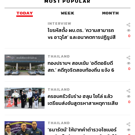
MOST POPULAR
กลุ่มระบบที่ช่วยป้องกันอุบัติเหตุที่อาจเกิดจากมุมอับสายตา
RDA (Rear Drive Assist)
ระบบการทำงานด้วยการใช้
TODAY
WEEK
MONTH
เซนเซอร์ตรวจจับสภาพการจราจรด้านข้างและด้านหลังของ
INTERVIEW
รถ ครอบคลุมทุกจุดอับสายตา หากมีวัตถุหรือสิ่งกีดขวาง
ไขรหัสตั้ง ผบ.ตร. ‘ความสามารถ
ระบบจะเปิดสัญญาณไฟเตือน หรือไฟกะพริบที่มุมสามเหลี่ยม
0
vs อาวุโส’ และอนาคตการปฏิรูปสี
ด้านในของประตูหน้า เพื่อลดโอกาสการชนหรือเกิดอุบัติเหตุ
กากี กับ พล.ต.อ. เอก อังสนานนท์
ประกอบด้วย 4 ระบบย่อย ได้แก่ ระบบช่วยเตือนเมื่อต้องการ
เปลี่ยนเลน LCA (Lane Change Assist) ระบบนี้จะช่วยเตือน
THAILAND
หากตรวจพบรถที่กำลังเข้าใกล้อย่างรวดเร็วหลังจากที่เปิดไฟ
กองปราบฯ สอบเข้ม ‘อดีตอธิบดี
เลี้ยว ระบบช่วยเตือนมุมอับสายตา BSD (Blind Spot
0
สถ.’ คดีทุจริตสอบท้องถิ่น แจ้ง 6
Detection) ระบบจะแสดงสัญญาณไฟเตือน หากมีรถที่อยู่ใน
ข้อหาหนัก จ่อชง ป.ป.ช. 12 ส.ค. นี้
มุมอับสายตาของกระจกมองข้าง ระบบช่วยเตือนขณะถอย
หลัง RCTA (Rear Cross Traffic Alert) ระหว่างการถอยรถ
THAILAND
ครอบครัวรับร่าง ฮลุน โซโล่ แล้ว
หากตรวจพบรถยนต์ที่เข้าใกล้ด้านหลังซ้ายและขวาของตัว
0
เตรียมส่งชันสูตรหาสาเหตุการเสีย
รถ ระบบจะส่งสัญญาณไฟเตือนในด้านนั้น และระบบช่วย
ชีวิต
เตือนการเปิดประตู DOW (Door Open Warning) ระบบนี้จะ
เริ่มทำงานเมื่อรถจอดนิ่ง โดยระบบจะส่งสัญญาณไฟเตือนผู้
THAILAND
ขับขี่ หากพบรถอื่นในระยะรัศมีตรวจจับ
‘ธนารัตน์’ ให้ปากคำตำรวจไซเบอร์