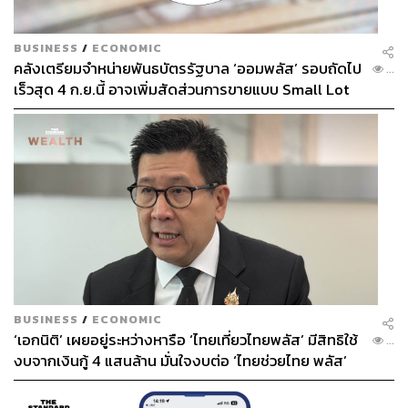
Collision Warning) ระบบจะส่งสัญญาณเสียงเตือน พร้อม
แสดงสัญลักษณ์บนแผงหน้าปัด เมื่อพบว่าระยะห่างระหว่าง
BUSINESS
/
ECONOMIC
รถกับรถยนต์คันหน้าอยู่ในระยะใกล้เกินไปและเสี่ยงต่อการ
คลังเตรียมจำหน่ายพันธบัตรรัฐบาล ‘ออมพลัส’ รอบถัดไป
...
ชน ซึ่งระบบจะทำงานเมื่อความเร็วมากกว่า 30 กิโลเมตรต่อ
เร็วสุด 4 ก.ย.นี้ อาจเพิ่มสัดส่วนการขายแบบ Small Lot
ชั่วโมง และระบบเปิด-ปิดไฟสูงอัตโนมัติ IHC (Intelligent
First มากขึ้น
High-Beam Control) ระบบจะเปิดไฟสูงอัตโนมัติเมื่อรอบข้าง
ไม่มีแสงสว่าง และไม่มีแสงไฟจากรถยนต์คันอื่น หากระบบ
ตรวจพบแสงสว่างจากรถยนต์ด้านหน้า ระบบจะทำการปิดไฟ
สูง เพื่อป้องกันการรบกวนสายตาของผู้ขับขี่ที่ใช้ถนนร่วมกัน
และจะเปิดไฟสูงอีกครั้งเมื่อไม่มีรถยนต์ด้านหน้า
BUSINESS
/
ECONOMIC
‘เอกนิติ’ เผยอยู่ระหว่างหารือ ‘ไทยเที่ยวไทยพลัส’ มีสิทธิใช้
...
งบจากเงินกู้ 4 แสนล้าน มั่นใจงบต่อ ‘ไทยช่วยไทย พลัส’
เฟส 2 มีเพียงพอ