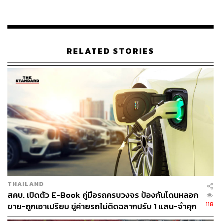
รูปแบบใหม่ ทั้งความเร้าใจในการขับขี่ ความสะดวกสบายใน
แบบรถอเนกประสงค์ และที่สำคัญคือความปลอดภัย
RELATED STORIES
THAILAND
สคบ. เปิดตัว E-Book คู่มือรถครบวงจร ป้องกันโดนหลอก
NEW MG HS รถยนต์ที่มีระบบขับเคลื่อนอัตโนมัติระดับที่ 2
118
ขาย-ถูกเอาเปรียบ ขู่ค่ายรถไม่ติดฉลากปรับ 1 แสน-จำคุก
(Partial Automation)
หากพูดถึงนวัตกรรมของรถยนต์ที่ช่วยควบคุมการขับขี่ให้มี