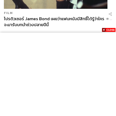
ข้อมูลทั้งหมดน่าจะเพียงพอให้คุณใช้พิจารณาหากต้องการ
FILM
รถอเนกประสงค์สักคัน NEW MG HS
ทำหน้าที่มากกว่าแค่
โปรดิวเซอร์ James Bond เผยว่าแฟนหนังมีสิทธิ์ได้รู้ว่าใคร
...
จะมารับบทนำช่วงปลายปีนี้
ยานพาหนะ แต่จะปกป้องชีวิตคุณและเพื่อนร่วมทางบนท้อง
ถนนได้ตลอดการขับขี่
สําหรับผู้ที่สนใจรถยนต์ MG หรือต้องการสอบถามข้อมูลเพิ่ม
เติม สามารถติดต่อได้ที่ศูนย์ลูกค้าสัมพันธ์ MG CALL
CENTRE โทร.1267 และสามารถติดตามข้อมูลข่าวสารเพิ่ม
เติมของ MG ได้ที่
Website:
www.mgcars.com
Line: @MGThailand
News
Wealth
Pop
Facebook : MGcarsThailand
Podcast
Video
Now
Twitter : @mg_thailand
Opinion
Careers
Events
Instagram : @mgthailand
Privacy
About
Contact
Policy
Youtube: MG Thailand
FOR
ADVERTISING
พิสูจน์อักษร: พรนภัส ชำนาญค้า