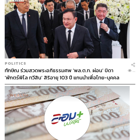
กลุ่มระบบที่ช่วยในการขับขี่ FDA (Front Drive Assist)
อีก 4
ระบบ ได้แก่ ระบบควบคุมความเร็วอัตโนมัติแบบแปรผัน
POLITICS
ทักษิณ ร่วมสวดพระอภิธรรมศพ ‘พล.ต.ท. ผ่อน’ บิดา
ACC (Adaptive Cruise Control)
ช่วยควบคุมความเร็วใน
...
‘พักตร์พิไล ทวีสิน’ สิริอายุ 103 ปี แกนนำเพื่อไทย-บุคคล
การขับขี่และปรับความเร็วอัตโนมัติ เพื่อรักษาระยะห่างจาก
หลากวงการร่วมอาลัย
รถคันหน้าอย่างเหมาะสม ตั้งค่าความเร็วได้ตั้งแต่ 30-150
กิโลเมตรต่อชั่วโมง และตั้งระยะห่างจากรถคันหน้าได้ 3
ระยะ ระบบควบคุมความเร็วอัตโนมัติเมื่อความเร็วต่ำ TJA
(Traffic Jam Assist) ระบบจะช่วยควบคุมรถให้อยู่เลน และ
ควบคุมระยะห่างจากรถยนต์คันหน้า เมื่อการจราจรมีการ
เคลื่อนตัวอย่างช้าๆ ระบบจะควบคุมความเร็วให้รถเคลื่อนที่
ตามรถยนต์คันหน้าโดยอัตโนมัติ ระบบช่วยเตือนเมื่อเสี่ยงต่อ
การชนรถยนต์คันหน้าในขณะขับขี่ FCW (Forward