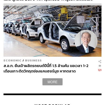
Systems (ADAS) ทั้ง 11 ระบบที่มีอยู่ใน NEW MG HS นั้น
ปลดคนจากสิ่งที่ไม่เคยลงมือ
เป็นระบบความปลอดภัยเชิงป้องกัน (Active Safety) คือ ช่วย
ป้องกัน หลีกเลี่ยง และลดความเสี่ยง ไม่ให้เกิดอุบัติเหตุบน
ท้องถนนทั้งกับผู้ขับขี่และผู้ร่วมถนน โดยระบบ ADAS จะ
ทำงานผสานกับเทคโนโลยีอิเล็กทรอนิกส์ ได้แก่ ไมโคร
คอนโทรลเลอร์ (Microcontroller Units: MCU) กล่องอีซียู
(Electronic Control Units: ECU) และอุปกรณ์สารกึ่งตัวนำ
(Power Semiconductor Devices) เพื่อเสริมสร้าง
ประสิทธิภาพการทำงานได้อย่างเป็นระบบ การทำงานของ
ระบบ ADAS ส่วนใหญ่จะเป็นการช่วยลดข้อผิดพลาดที่เกิดขึ้น
จากผู้ขับขี่ (Human Error) ซึ่งเป็นสาเหตุหลักในการเกิด
ECONOMIC
/
BUSINESS
อุบัติเหตุบนท้องถนน พร้อมสร้างความั่นใจและปลอดภัยให้
ส.อ.ท. ยืนเป้าผลิตรถยนต์ปีนี้ที่ 1.5 ล้านคัน ขอเวลา 1-2
กับผู้ขับขี่ ผ่านสัญญาณเตือนระบบต่างๆ ช่วยควบคุมการขับ
121
เดือนเกาะติดวิกฤตช่องแคบฮอร์มุซ หากตลาด
เคลื่อนอัตโนมัติ เมื่อเกิดเหตุการณ์ที่มีความเสี่ยงในการเกิด
ตะวันออกกลางทรุดอาจฉุดยอดผลิตต่ำเป้า หลังยอดส่ง
อุบัติเหตุ
ออก 5 เดือนแรกหดตัวชัด
MORE
ระบบความปลอดภัยอัจฉริยะ ADAS ทั้ง 11 ระบบ แบ่งตาม
กลุ่มหลัก 3 กลุ่ม ดังนี้