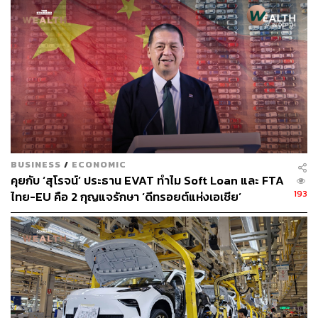
ประสิทธิภาพและมีความปลอดภัยขั้นสูงสุด เราจะนึกถึง
รถยนต์ขับเคลื่อนอัตโนมัติ (Autonomous Car) ซึ่งนวัตกรรม
นี้จะทำให้การขับขี่มีประสิทธิภาพและมีความปลอดภัยขั้น
สูงสุด ลดความเสี่ยงในการเกิดอุบัติเหตุ โดยเป็นการทำงาน
ร่วมกันของระบบปฏิบัติการขับเคลื่อน ที่เรียกว่า Automated
Driving Systems (ADSs) และเทคโนโลยีระบบความ
ปลอดภัยอัจฉริยะ Advanced Driver Assistance Systems
(ADAS) NEW MG HS ถือเป็นรถยนต์ที่มีระบบขับเคลื่อน
อัตโนมัติระดับที่ 2 (Partial Automation) ซึ่งเป็นระดับที่
BUSINESS
/
ECONOMIC
รถยนต์สามารถควบคุมความเร็ว หรือการหมุนพวงมาลัยผ่าน
คุยกับ ‘สุโรจน์’ ประธาน EVAT ทำไม Soft Loan และ FTA
ระบบ ADAS ได้โดยอัตโนมัติ แต่ผู้ขับขี่ยังคงทำหน้าที่หลักใน
193
ไทย-EU คือ 2 กุญแจรักษา ‘ดีทรอยต์แห่งเอเชีย’
การสังเกตสิ่งกีดขวาง ประเมินสถานการณ์ และตอบสนองต่อ
เหตุการณ์ต่างๆ