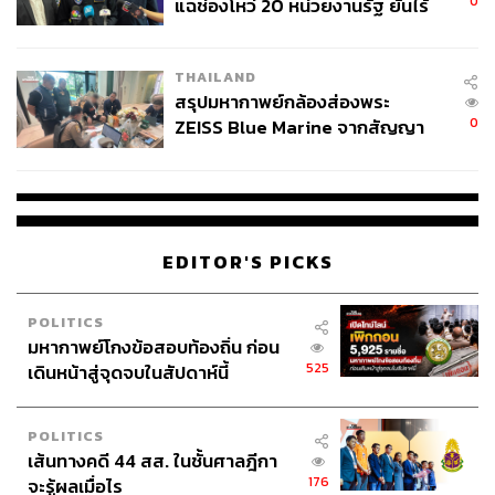
0
แฉช่องโหว่ 20 หน่วยงานรัฐ ยันไร้
นัยทางการเมือง
THAILAND
สรุปมหากาพย์กล้องส่องพระ
0
ZEISS Blue Marine จากสัญญา
ผลิต 8.3 ล้าน สู่ข้อพิพาท ‘มา
เวลล์ฯ’ ฟ้อง ‘โทน บางแค’ ผิดนัด
จ่ายหนี้-แอบระบุแบรนด์
EDITOR'S PICKS
POLITICS
มหากาพย์โกงข้อสอบท้องถิ่น ก่อน
525
เดินหน้าสู่จุดจบในสัปดาห์นี้
กลุ่มระบบเตือนและควบคุมให้รถอยู่ในเลน LAS (Lane
Assist System)
ทำหน้าที่ควบคุมรถยนต์ให้อยู่ในเลนหรือ
เส้นจราจร ประกอบด้วย 3 ระบบย่อย ได้แก่ ระบบช่วยเตือน
POLITICS
เมื่อรถออกนอกเลน LDW (Lane Departure Warning) ระบบ
เส้นทางคดี 44 สส. ในชั้นศาลฎีกา
จะส่งสัญญาณเสียงเตือน พร้อมแสดงสัญลักษณ์บนแผงหน้า
176
จะรู้ผลเมื่อไร