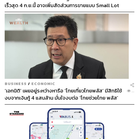
เร็วสุด 4 ก.ย.นี้ อาจเพิ่มสัดส่วนการขายแบบ Small Lot
First มากขึ้น
BUSINESS
/
ECONOMIC
‘เอกนิติ’ เผยอยู่ระหว่างหารือ ‘ไทยเที่ยวไทยพลัส’ มีสิทธิใช้
...
งบจากเงินกู้ 4 แสนล้าน มั่นใจงบต่อ ‘ไทยช่วยไทย พลัส’
เฟส 2 มีเพียงพอ