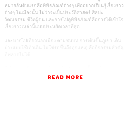
หมายอันดับแรกคือพิพิธภัณฑ์ต่างๆ เพื่ออยากเรียนรู้เรื่องราว
ต่างๆ ในเมืองนั้น ไม่ว่าจะเป็นประวัติศาสตร์ ศิลปะ
วัฒนธรรม ชีวิตผู้คน และการไปดูพิพิธภัณฑ์คือการได้เข้าใจ
เรื่องราวเหล่านี้แบบประหยัดเวลาที่สุด
และหากไปเที่ยวนอกเมือง ตามชนบท การเดินขึ้นภูเขา เดิน
ป่า (แบบใช้เท้าเดิน ไม่ใช่รถขึ้นถึงทุกแห่ง) คือกิจกรรมสำคัญ
ที่พลาดไม่ได้
ผู้เขียนลองสังเกตดู ปกติการเดินป่าแต่ละครั้ง จะมีระยะทาง
ประมาณวันละ 5-10 กิโลเมตร ไม่ต่างจากเราเดินช้อปปิ้งใน
READ MORE
ห้างสรรพสินค้า แต่ความสะดวกสบายต่างกัน บรรยากาศ
รอบข้างยิ่งไม่เหมือนกันเลย
แน่นอนว่าการเดินป่าแบบวันเดียว อาจต้องเตรียมพร้อม
มากกว่าการเดินในเมือง ไม่ว่าจะเป็นน้ำ อาหาร หยูกยา
หมวก และของใช้ส่วนตัวเล็กน้อย