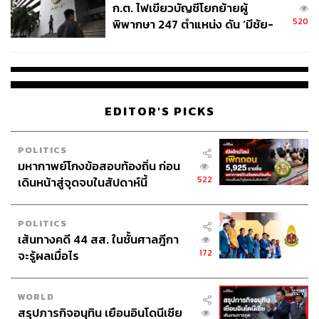
ก.ต. ไฟเขียวบัญชีโยกย้ายผู้
เดินไปนานๆ ทุกคนจะทิ้งระยะห่างกันตามธรรมชาติ จน
520
พิพากษา 247 ตำแหน่ง ดัน ‘มีชัย-
บางทีดูเหมือนเดินคนเดียว แต่จะได้อยู่กับความเงียบกับสรรพ
สรรพวิทย์’ คุมศาลอาญา-แพ่ง ‘วิธู
สิ่งรอบๆ ตัว และยิ่งเงียบสงบมากเพียงใด เรายิ่งจะได้ยินเสียง
ร’ นั่งประธานศาลอุทธรณ์
ด้านในของเรามากขึ้น มีสติได้ไตร่ตรอง ครุ่นคิดกับสิ่งที่ผ่าน
มา
EDITOR'S PICKS
สำหรับคนที่เบื่อความซ้ำซากของชีวิต หากได้มาลองเดินป่า
กลับไปสู่ธรรมชาติ ความเงียบจะบอกอะไรบางอย่าง
POLITICS
มหากาพย์โกงข้อสอบท้องถิ่น ก่อน
ยิ่งเดินป่า ตัวตนยิ่งเล็กลง
522
เดินหน้าสู่จุดจบในสัปดาห์นี้
ยิ่งเข้าป่าบ่อยๆ ยิ่งเดินทางมาก จะรู้ว่าธรรมชาติยิ่งใหญ่เพียง
POLITICS
เส้นทางคดี 44 สส. ในชั้นศาลฎีกา
ใด ไม่ว่าจะเป็นท้องฟ้าอันกว้างใหญ่สุดลูกหูลูกตา ต้นไม้ใน
172
จะรู้ผลเมื่อไร
ป่า ภูเขาสูง
ยามค่ำคืน ฟ้ามืดสนิทในป่า ทุกครั้งที่แหงนมองดูดาวพราว
WORLD
ฟ้า พึงระลึกเสมอว่า โลกเป็นเพียงส่วนหนึ่งของดาวฤกษ์ที่
สรุปภารกิจอนุทิน เยือนอินโดนีเซีย