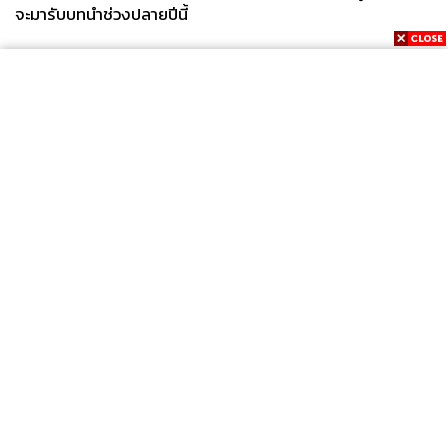
จะมารับบทนำช่วงปลายปีนี้
News
Wealth
Pop
Podcast
Video
Now
Opinion
Careers
Events
Privacy
About
Contact
Policy
FOR
ADVERTISING
MEMBERSHIP