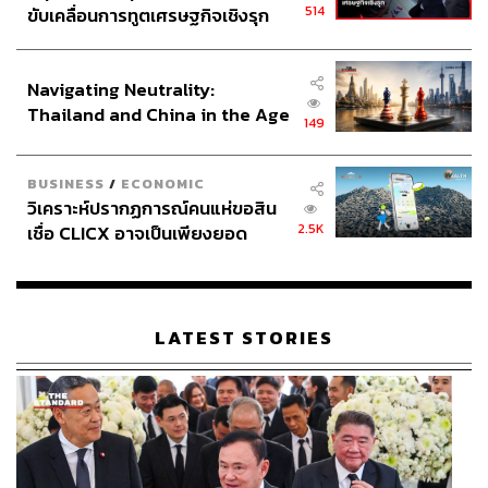
เรียกว่าดวงอาทิตย์ และดวงอาทิตย์เป็นสมาชิกหนึ่งในแสน
514
ขับเคลื่อนการทูตเศรษฐกิจเชิงรุก
ล้านดวงของกาแล็กซีที่เรียกว่าทางช้างเผือก และทางช้าง
ประกาศหุ้นส่วนยุทธศาสตร์ไทย –
เผือกเป็นสมาชิกของจักรวาลที่มีกาแล็กซีมากกว่าแสนล้าน
อินโดนีเซีย
Navigating Neutrality:
กาแล็กซี
Thailand and China in the Age
149
of a New Global Order
รู้สึกได้เลยว่ามนุษย์ช่างตัวเล็กมากๆ เมื่อเปรียบเทียบกับ
ธรรมชาติ แต่ทำไมอีโก้ของเราจึงใหญ่จัง
BUSINESS
/
ECONOMIC
วิเคราะห์ปรากฏการณ์คนแห่ขอสิน
ปีหนึ่งเดินป่าสักครั้ง ลำบากหน่อย มันจะช่วยเยียวยาจิตใจ
2.5K
เชื่อ CLICX อาจเป็นเพียงยอด
และคุณจะติดใจไม่รู้ตัว
ภูเขาน้ำแข็ง ของปัญหาหนี้ครัว
เรือนไทยที่ถูกซุกไว้
TAGS:
การเดินทาง
การเดินป่า
LATEST STORIES