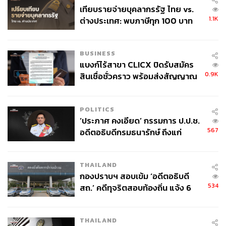
เทียบรายจ่ายบุคลากรรัฐ ไทย vs.
ยิ่งเดินมากจะเห็นการเปลี่ยนแปลงรอบๆ ตัวเราตลอดเวลา
1.1K
ต่างประเทศ: พบภาษีทุก 100 บาท
ตั้งแต่ก้อนเมฆ ดอกไม้ผลิใบ ป่าเปลี่ยนสี ยิ่งสังเกตมากจะรู้สึก
ของคนไทยใช้ไปกับข้าราชการเฉียด
ได้เลยว่าทุกอย่างไม่เคยหยุดนิ่ง มีการเปลี่ยนแปลงเสมอ
40 บาท
BUSINESS
แบงก์ไร้สาขา CLICX ปิดรับสมัคร
เข้าใจการรอคอยและการอดทน
0.9K
สินเชื่อชั่วคราว พร้อมส่งสัญญาณ
เตือนกลุ่มกู้เงินผิดวัตถุประสงค์-ให้
ข้อมูลเท็จ เตรียมดำเนินคดีเด็ดขาด
เดินป่านานๆ การทนอดทนหิวเป็นเรื่องธรรมดา และยิ่งต้อง
POLITICS
อดทนต่อสิ่งต่างๆ รอบตัว ไม่ว่าจะช่วงฝนตกหนักระหว่างเดิน
‘ประภาศ คงเอียด’ กรรมการ ป.ป.ช.
ป่า เสื้อผ้า รองเท้าเปียกหมด อดทนที่จะต้องเดินต่อไป และ
567
อดีตอธิบดีกรมธนารักษ์ ถึงแก่
เมื่อถึงที่พักต้องเอามาผึ่งให้แห้ง อดทนที่จะต้องเดินสู้กับความ
อนิจกรรม
เหน็ดเหนื่อยและเมื่อยล้า แต่สุดท้ายความอดทนก็บอกเราว่า
เดี๋ยวมันก็ผ่านไปได้
THAILAND
กองปราบฯ สอบเข้ม ‘อดีตอธิบดี
534
สถ.’ คดีทุจริตสอบท้องถิ่น แจ้ง 6
ความเงียบคือตัวเรา
ข้อหาหนัก จ่อชง ป.ป.ช. 12 ส.ค. นี้
THAILAND
เวลาเราเดินป่ากันหลายคน ตอนแรกก็จะเดินไปด้วยกัน แต่พอ