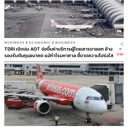
ทุกครั้งที่เข้าป่า ผู้เขียนมักจะชอบสังเกตสิ่งต่างๆ รอบตัว เห็น
รายละเอียดหลายอย่าง ไม่ว่ารูปร่างลักษณะของใบไม้ชนิด
ต่างๆ สีดิน สีก้อนหิน สังเกตสีของท้องฟ้าในช่วงเวลาต่างๆ
โดยเฉพาะช่วงเย็นที่จะมีเฉดสีหลายสีและเปลี่ยนเร็วมาก
ชนิดและรูปทรงของก้อนเมฆ จนกลายเป็นคนอยากรู้อยาก
เห็นระหว่างการเดินทาง
BUSINESS
/
ECONOMIC
/
BUSINESS
TDRI เปิดปม AOT จ่อขึ้นค่าบริการผู้โดยสารขาออก อ้าง
3.5K
รองรับต้นทุนอนาคต แม้กำไรมหาศาล ชี้ขาดความโปร่งใส
เราจะกลายเป็นคนช่างสังเกตโดยไม่รู้ตัว
เสี่ยงทุบความเชื่อมั่นท่องเที่ยวไทย
เป็นคนชอบตั้งคำถาม
เมื่อเห็นอะไรมากขึ้น ก็จะเริ่มสนุกกับการตั้งคำถามว่า ทำไม
เมื่ออยากรู้อยากเห็น เห็นแล้วก็ไม่เข้าใจ ต้องตั้งคำถามกับสิ่ง
รอบๆ ตัว เห็นใบไม้สีเขียวริมทาง พอพลิกอีกด้านกลายเป็นสี
แดง เกิดคำถามว่าทำไมสีไม่เหมือนกันทั้งสองด้าน เกิดความ
อยากรู้ เข้าป่าเต็งรังในช่วงหน้าแล้ง เห็นต้นไม้ทิ้งใบ ใบไม้