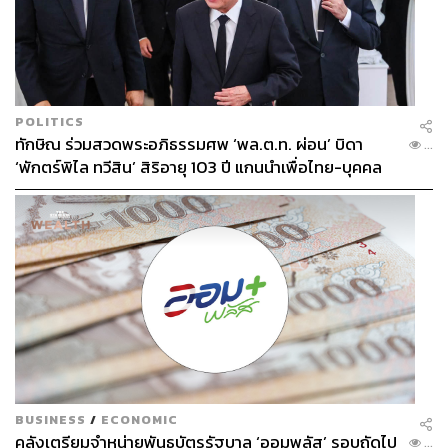
2.5K
ABOUT THE AUTHOR
POLITICS
วันชัย ตันติวิทยาพิทักษ์
ทักษิณ ร่วมสวดพระอภิธรรมศพ ‘พล.ต.ท. ผ่อน’ บิดา
...
อดีตบรรณาธิการบริหารนิตยสาร สารคดี
‘พักตร์พิไล ทวีสิน’ สิริอายุ 103 ปี แกนนำเพื่อไทย-บุคคล
ปัจจุบันเป็นนักเขียนและผู้ผลิตรายการสารคดี
หลากวงการร่วมอาลัย
BUSINESS
/
ECONOMIC
คลังเตรียมจำหน่ายพันธบัตรรัฐบาล ‘ออมพลัส’ รอบถัดไป
...