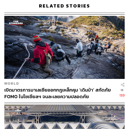
ในการเดินป่าจนกลายเป็นนิสัยติดตัวมาถึงตอนนี้ คือ
RELATED STORIES
สมาธิ
การเดินในป่าหรือขึ้นเขา เราเหยียบย่ำลงไปบนพื้นดิน แผ่น
หินขรุขระ ข้ามลำธาร พื้นอาจมีกรวดทราย ไม่ราบเรียบ
เหมือนเดินในห้าง บางครั้งเดินลงเขา แต่ละย่างเท้าก้าวก็ต้อง
ระวังตัวมาก เพราะการเกิดอุบัติเหตุในป่าหรือบนเขา เป็น
เรื่องอันตราย และลำบากเพื่อนร่วมทางมาก ดังนั้นการเดิน
แบบนี้จึงใช้สมาธิมากกว่าปกติ และทำให้การใช้ชีวิตประจำ
วันมีสมาธิได้ดีขึ้น
WORLD
เปิดมาตรการมาเลเซียออกกฎเหล็กคุม ‘เดินป่า’ สกัดภัย
แต่เชื่อเถอะว่า ยิ่งเดินจะรู้สึกสนุกและมีความสุขเสมอ ยิ่งตอน
133
FOMO ในโซเชียลฯ จนละเลยความปลอดภัย
เอาเท้าเปล่าแช่น้ำ เหยียบบนก้อนกรวดในลำธาร
เป็นคนช่างสังเกต และชอบตั้งคำถาม