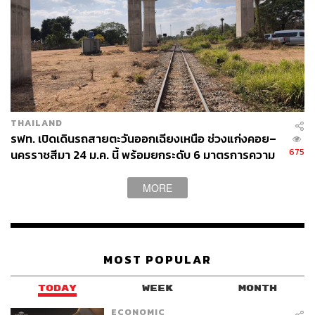
อยู่เบื้องหน้า แต่หากลองเงยหน้าขึ้นจะเห็นยอดเรือนไม้อัน
งดงามแผ่กระจายออกไป ยิ่งมองออกไปรอบๆ ตัว ยิ่งมองก็จะ
ยิ่งเห็นรายละเอียดต่างๆ รอบตัวโดยไม่รู้ตัว
เริ่มเห็นรายละเอียดของสีก้อนหิน สีดินตามพื้นรายทางว่ามี
หลากหลายสี มองเห็นต้นไม้เล็กๆ
THAILAND
การเดินป่าบ่อยๆ ทำให้เรามักมีมุมในการมองสรรพสิ่งรอบตัว
รฟท. เปิดเดินรถสายตะวันออกเฉียงเหนือ ช่วงแก่งคอย–
หลายอย่าง ตั้งแต่มองพื้น มองซ้าย มองขวา มองบน มองล่าง
675
นครราชสีมา 24 ม.ค. นี้ พร้อมยกระดับ 6 มาตรการความ
หรี่ตามองผ่านเลนส์ หรือเพ่งมองจุดหนึ่งนานๆ จนกลายเป็น
ปลอดภัยสูงสุด
ความเคยชิน
MORE
การเปลี่ยนมุมมองสามารถนำมาใช้กับชีวิตประจำวัน และแก้
ปัญหาการทำงานหลายอย่างได้เป็นอย่างดีว่า หากลองเปลี่ยน
มุมมอง อาจแก้ปัญหาได้
MOST POPULAR
เห็นการเปลี่ยนแปลง
TODAY
WEEK
MONTH
ECONOMIC