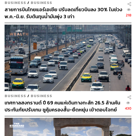
BUSINESS
/
BUSINESS
ร่วงหมด ก็มีคำถามในใจ
สายการบินไทยแอร์เอเชีย ปรับลดเที่ยวบินลง 30% ในช่วง
218
พ.ค.-มิ.ย. รับต้นทุนน้ำมันพุ่ง 3 เท่า
เห็นแมลงเกาะบนหินในลำธาร ก็อยากรู้ว่าตัวอะไรทำไมน้ำ
แรงขนาดนี้ยังเกาะหินได้ ฯลฯ
เมื่อสังเกตมากจะเห็นว่าธรรมชาติสร้าง Form และ Function
ได้อย่างน่ามหัศจรรย์ เราจะสนุกกับคำถาม
อยากค้นหาคำตอบว่า ทำไมต้นไม้ชนิดนี้จึงมีใบหน้าตาแบบนี้
ทำหน้าที่แตกต่างจากต้นอื่น
การสนุกกับการตั้งคำถามและหาคำตอบ จะเป็นการฝึกวิธีคิด
ที่ไม่เชื่ออะไรง่ายๆ ติดตัวไปตลอด
BUSINESS
/
BUSINESS
เทศกาลสงกรานต์ ปี 69 คนแห่เดินทางทะลัก 26.5 ล้านคัน
430
ประกันภัยปรับเกม ชูคุ้มครองสั้น-ยืดหยุ่น เข้าตอบโจทย์
เปลี่ยนมุมมอง
โดยสัญชาตญาณเวลาเดินป่า เรามักจะมองพื้นเพื่อระวังสิ่งที่