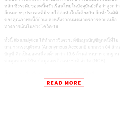
หลัก ซึ่งระดับของหนี้ครัวเรือนไทยในปัจจุบันยังถือว่าสูงกว่า
อีกหลายๆ ประเทศที่มีรายได้ต่อหัวใกล้เคียงกัน อีกทั้งในมิติ
ของคุณภาพหนี้ก็ย่ำแย่ลงหลังจากหมดมาตรการช่วยเหลือ
ทางการเงินในช่วงโควิด-19
ทั้งนี้ ttb analytics ได้ทำการวิเคราะห์ข้อมูลบัญชีลูกหนี้ที่ไม่
สามารถระบุตัวตน (Anonymous Account) มากกว่า 84 ล้าน
บัญชี คิดเป็นยอดหนี้คงค้างกว่า 13.6 ล้านล้านบาท จากฐาน
ข้อมูลของบริษัท ข้อมูลเครดิตแห่งชาติ จำกัด (NCB)
เปิด 5 ประเด็นที่น่าห่วงปัญหาหนี้คนไทย มีดังนี้
READ MORE
ประเด็นที่ 1: เกือบ 40% ของคนไทยเป็นหนี้ในระบบ โดย
มีหนี้เฉลี่ยต่อคนเกิน 1 แสนบาท
ภาพรวมคุณภาพหนี้ครัวเรือนตามฐานข้อมูล NCB พบว่า
สัดส่วนประชากรไทยที่มีหนี้ในระบบเพิ่มขึ้น จาก 31% ของ