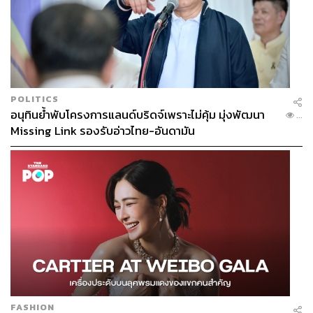
ช่วยลดภาระหนี้ของคนไทยได้อย่างยั่งยืน
ภาพ:
1000 Words / Shutterstock
สามารถติดตาม THE STANDARD WEALTH
POLITICS
ผ่านแอปพลิเคชันต่างๆ ที่คุณสะดวกหรือใช้งานอยู่แล้วได้เลย
อนุทินย้ำพับโครงการแลนด์บริดจ์เพราะไม่คุ้ม มุ่งพัฒนา
...
Missing Link รองรับอ่าวไทย-อันดามัน
TAGS:
การเกษียณอายุ
หนี้เสีย
หนี้นอกระบบ
ลูกหนี้
เศรษฐกิจไทย
หนี้ครัวเรือน
FASHION