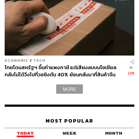
ECONOMIC
/
TECH
ไทยโดนสหรัฐฯ ขึ้นกำแพงภาษี แต่เสียงลบบนโซเชียล
238
กลับไม่ได้วิ่งไปที่วอชิงตัน 40% ย้อนกลับมาที่สินค้าจีน
ราคาถูกที่ทะลักจน SME ไทยสู้ไม่ไหว
ประเด็นที่ 5: 1 ใน 3 ของประชากรหลังวัยเกษียณยังคง
MORE
เป็นหนี้ ซึ่งมากกว่า 10% เป็นหนี้เสีย
จากข้อมูล NCB พบว่า ในปี 2567 กว่า 29% ของประชากรที่
มีอายุระหว่าง 60-80 ปียังคงมีหนี้ในระบบ ซึ่งเพิ่มขึ้นจากปี
MOST POPULAR
2561 ที่อยู่ที่ 20% ของประชากรในช่วงอายุดังกล่าว ขณะที่
TODAY
WEEK
MONTH
ปริมาณหนี้ก็ยังค่อนข้างสูงเฉลี่ย 1.02 แสนบาทต่อคน ซึ่งสูง