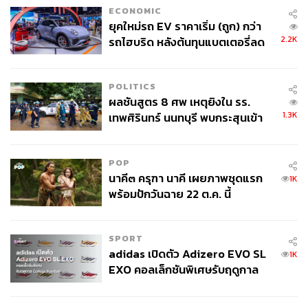
เมื่อเทียบกับปริมาณหนี้ในระบบของประชากรในช่วงวัย
ECONOMIC
ทำงาน (อายุ 25-35 ปี) ที่เฉลี่ยอยู่ที่ 9.7 หมื่นบาทต่อคน ยิ่งกว่า
ยุคใหม่รถ EV ราคาเริ่ม (ถูก) กว่า
2.2K
นั้น สัดส่วนหนี้เสียที่เกิดขึ้นจากบัญชีลูกหนี้ในช่วงอายุ 60-70
รถไฮบริด หลังต้นทุนแบตเตอรี่ลด
ลง - จีนแห่บุกตลาดเกิดใหม่
ปี ยังค่อนข้างสูงถึง 14% ของบัญชีหนี้ในระบบ ซึ่งกลุ่มนี้กำลัง
กลายเป็นปัญหาเรื้อรังจากความสามารถในการหารายได้ใน
POLITICS
ช่วงบั้นปลายชีวิตค่อนข้างต่ำ สวนทางกับค่าใช้จ่ายด้าน
ผลชันสูตร 8 ศพ เหตุยิงใน รร.
สุขภาพที่นับวันจะเพิ่มขึ้นตามอายุ
1.3K
เทพศิรินทร์ นนทบุรี พบกระสุนเข้า
จุดสำคัญ ‘ศีรษะ-หน้าอก’ ครูถูกยิง
4 นัด จากระยะไกล
วิกฤต คนไทยทุกช่วงวัย “รายได้โตไม่ทันรายจ่าย”
POP
นาคี๓ ครุฑา นาคี เผยภาพชุดแรก
1K
พร้อมปักวันฉาย 22 ต.ค. นี้
ttb analytics มองว่าประเด็นเรื่องหนี้ครัวเรือนไทยที่กล่าวมา
ข้างต้น สะท้อนให้เห็นว่าคนไทยทุกช่วงวัยกำลังประสบ
ปัญหา “รายได้โตไม่ทันรายจ่าย” กระทบต่อความสามารถ
SPORT
ชำระหนี้ ก่อหนี้วนลูป จนกลายเป็นหนี้พอกเรื้อรัง ซึ่งสามารถ
adidas เปิดตัว Adizero EVO SL
1K
แบ่งออกได้เป็น 3 ช่วงวัย
EXO คอลเล็กชันพิเศษรับฤดูกาล
College Football
วัยเริ่มทำงาน: เป็นช่วงที่คนเริ่มมีรายได้หลังเรียนจบ แต่