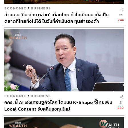
ECONOMIC
/
BUSINESS
อ่านเกม ‘มิน อ่อง หล่าย’ เยือนไทย ทำไมเมียนมายังเป็น
ประเด็นที่ 4: ลูกหนี้มักก่อหนี้ส่วนบุคคลไปตลอดชีวิต
744
ตลาดที่ไทยทิ้งไม่ได้ ในวันที่ค่าเงินตก ทุนสำรองต่ำ
ในระยะหลังพบว่าพฤติกรรมของลูกหนี้หันไปก่อหนี้สินเชื่อ
ส่วนบุคคลเพื่อพยุงการบริโภคมากขึ้น โดยหากพิจารณา
สัดส่วนจำนวนบัญชีสินเชื่อต่อจำนวนบัญชีทั้งหมดของลูกหนี้
ตั้งแต่อายุ 20-80 ปี พบว่า ลูกหนี้ตลอดทุกช่วงอายุมีสัดส่วน
บัญชีสินเชื่อส่วนบุคคลมากกว่า 40% ของบัญชีทั้งหมด
นอกจากนี้ ยังพบว่า สัดส่วนจำนวนบัญชีหนี้ส่วนบุคคลทั้งบัตร
เครดิตและสินเชื่อส่วนบุคคลในกลุ่มคนที่ยังไม่มีภาระสินเชื่อ
บ้านหรือรถยนต์สูงถึง 12.1 ล้านบัญชี ขณะที่จำนวนบัญชีและ
ภาระหนี้สินเชื่อส่วนบุคคลที่ผูกกับสินเชื่อบ้านและ/หรือ
รถยนต์ มีสัดส่วน 28.2% ของบัญชีสินเชื่อทั้งหมด (หรือ 6.6
ECONOMIC
/
BUSINESS
กกร. ชี้ AI เร่งเศรษฐกิจโลก โตแบบ K-Shape จี้ไทยเพิ่ม
ล้านบัญชี) เพิ่มขึ้นจาก 26.2% ของบัญชีสินเชื่อทั้งหมดในปี
229
Local Content รับคลื่นลงทุนใหม่
2561 ซึ่งสวนทางกับสัดส่วนหนี้บ้านหรือหนี้รถที่มักจะเพิ่มขึ้น
ในช่วงของลูกหนี้ในวัยทำงานเป็นหลัก