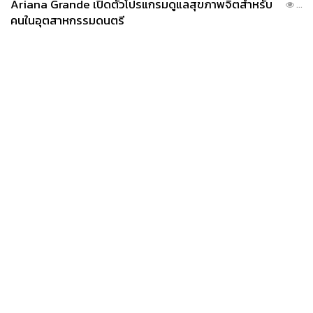
Ariana Grande เปิดตัวโปรแกรมดูแลสุขภาพจิตสำหรับ
...
คนในอุตสาหกรรมดนตรี
News
Wealth
Pop
Podcast
Video
Now
Opinion
Careers
Events
Privacy
About
Contact
Policy
FOR
ADVERTISING
MEMBERSHIP