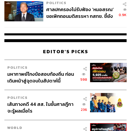
รายได้ยังไม่สูงนัก แต่กลับต้องแบกรับภาระค่าใช้จ่ายที่
POLITICS
สูงขึ้นตาม เรียกได้ว่ากลุ่มนี้ “ชนกำแพงรายได้” ซึ่ง
ศาลปกครองไม่รับฟ้อง ‘หมอสรณ’
แม้ว่ากลุ่มวัยเริ่มทำงานจะเป็นกลุ่มที่ยังมีศักยภาพใน
0.9K
ขอเพิกถอนมติสรรหา กสทช. ชี้ยัง
การหารายได้ในอนาคต แต่ด้วยไลฟ์สไตล์การใช้ชีวิต
ไม่ใช่ผู้เดือดร้อนเสียหาย
ของกลุ่มนี้ซึ่งในปัจจุบันส่วนใหญ่เป็นกลุ่ม Gen Z (อายุ
ระหว่าง 20-30 ปี) จึงมักเห็นพฤติกรรมการก่อหนี้โดย
ขาดวินัยทางการเงินที่ดี ทำให้รายได้ที่เพิ่มขึ้นน้อยอาจ
ไม่เพียงพอกับรายจ่ายที่เพิ่มขึ้นเป็นเงาตามตัว
EDITOR'S PICKS
กลุ่มวัยเกษียณ: จะเป็นช่วงวัยที่รายรับน้อย แต่รายจ่าย
POLITICS
ยังมีอยู่ จึงต้องหันมาพึ่งพาเงินออม รวมถึงสวัสดิการอื่น
มหากาพย์โกงข้อสอบท้องถิ่น ก่อน
598
เดินหน้าสู่จุดจบในสัปดาห์นี้
ๆ หลังเกษียณ ซึ่งเรียกได้ว่าเป็นกลุ่มที่ “ชนกำแพงอายุ”
เนื่องจากความสามารถในการหารายได้ลดลงมากเมื่อ
แก่ตัวลง แต่กลับยังต้องแบกภาระหนี้เรื้อรังที่สะสมมา
POLITICS
ตั้งแต่วัยทำงาน
เส้นทางคดี 44 สส. ในชั้นศาลฎีกา
236
จะรู้ผลเมื่อไร
กลุ่มวัยสร้างครอบครัว: โดยทั่วไปเป็นกลุ่มที่มีความ
สามารถในการเข้าถึงสินเชื่อและการชำระหนี้ได้ดีกว่า
WORLD