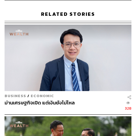
ประเด็นที่ 2: วัยสร้างครอบครัวเป็นกลุ่มที่แบกหนี้มาก
RELATED STORIES
ที่สุด
โดยวัยสร้างครอบครัวถือเป็นกลุ่มที่ก่อหนี้มากที่สุด โดยคิด
เป็น 62% ของประชากรที่มีอายุตั้งแต่ 35-50 ปี โดยส่วนใหญ่
เป็นการก่อหนี้ส่วนบุคคล 43% รองลงมาคือหนี้เช่าซื้อรถและ
หนี้บัตรเครดิต 23% และ 17% ตามลำดับ นอกจากนี้ กลุ่มวัย
สร้างครอบครัวมักมีหนี้บ้านเพิ่มเติมขึ้นมาเพื่อสร้างหลักปัก
ฐาน ซึ่งหนี้บ้านเป็นหนี้ที่กินระยะเวลาผ่อนค่อนข้างนาน จึง
ทำให้กลุ่มนี้เป็นกลุ่มที่ต้องแบกรับภาระหนี้เฉลี่ยสูงถึง 1.54
แสนบาทต่อคน
BUSINESS
/
ECONOMIC
ม่านเศรษฐกิจเปิด แต่เงินยังไม่ไหล
328