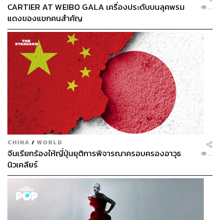
CARTIER AT WEIBO GALA เครื่องประดับบนลุคพรม
...
แดงของแขกคนสำคัญ
4.4K
ABOUT THE AUTHOR
ประลองยุทธ ผงงอย
THE STANDARD WEALTH Feature Editor
CHINA
/
WORLD
จีนเรียกร้องให้ญี่ปุ่นยุติการพิจารณาครอบครองอาวุธ
...
นิวเคลียร์