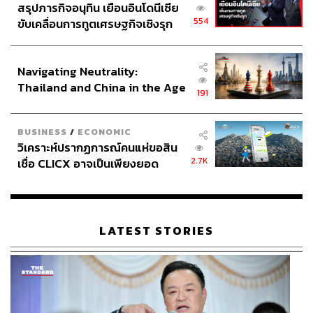
2 กลุ่มแรก แต่ภาระหนี้ที่ต้องแบกรับสูงตั้งแต่วัยเริ่ม
สรุปภารกิจอนุทิน เยือนอินโดนีเซีย
ทำงาน รวมถึงยังมีภาระรุมเร้ารอบด้านทั้งเพื่อการใช้
554
ขับเคลื่อนการทูตเศรษฐกิจเชิงรุก
จ่ายส่วนตัว สร้างครอบครัว ชำระหนี้เดิมที่มีอยู่ ตลอด
ประกาศหุ้นส่วนยุทธศาสตร์ไทย –
จนรับผิดชอบพ่อแม่ รวมถึงดูแลลูกไปพร้อมกัน จึง
อินโดนีเซีย
Navigating Neutrality:
พบเห็นบางกลุ่มมีปัญหาสภาพคล่องที่น้อยลง ซึ่งมักจะ
Thailand and China in the Age
เห็นกลุ่มนี้มีแนวโน้มก่อหนี้ในระดับสูงมากที่สุด เรียกได้
191
of a New Global Order
ว่าเป็นกลุ่ม “ชนกำแพงรายจ่าย” อย่างแท้จริง
BUSINESS
/
ECONOMIC
ฉะนั้นแล้ว การจะแก้ไขปัญหา
หนี้ครัวเรือน
ไทยอย่างจริงจัง
วิเคราะห์ปรากฏการณ์คนแห่ขอสิน
จึงไม่ได้เป็นเพียงการแก้ไขในระดับครัวเรือนเพียงอย่างเดียว
2.7K
เชื่อ CLICX อาจเป็นเพียงยอด
หากแต่ต้องลงลึกไปถึงปัญหาเชิงโครงสร้างด้านเศรษฐกิจ
ภูเขาน้ำแข็ง ของปัญหาหนี้ครัว
เรือนไทยที่ถูกซุกไว้
และสังคมที่ยังคงเป็นประเด็นเรื้อรังมาจวบจนปัจจุบัน ซึ่งที่
ผ่านมา ภาครัฐและสถาบันการเงินพยายามเร่งแก้ไขปัญหา
หนี้ครัวเรือนมาโดยตลอด โดยมีแนวทางการพิจารณาความ
LATEST STORIES
สามารถในการชำระหนี้ ไม่ว่าจะเป็นการรวบหนี้ (Debt
Consolidation) การแก้ปัญหาหนี้เรื้อรัง (Persistent Debt)
หรือมาตรการ “คุณสู้ เราช่วย” แต่ท้ายสุดแล้ว การปลูกฝัง
ทัศนคติและวินัยทางการเงินที่ดีตั้งแต่อายุยังน้อย และสร้าง
แรงจูงใจที่จะก่อหนี้ในระดับที่เหมาะสมกับความสามารถ จะ