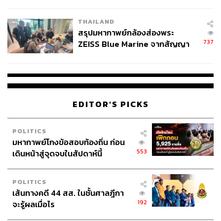
ชั่วคราว หลังเหตุใช้อาวุธปืนภายใน
โรงเรียนคลี่คลาย
THAILAND
สรุปมหากาพย์กล้องส่องพระ
737
ZEISS Blue Marine จากสัญญา
ผลิต 8.3 ล้าน สู่ข้อพิพาท ‘มา
เวลล์ฯ’ ฟ้อง ‘โทน บางแค’ ผิดนัด
จ่ายหนี้-แอบระบุแบรนด์
EDITOR'S PICKS
POLITICS
มหากาพย์โกงข้อสอบท้องถิ่น ก่อน
553
เดินหน้าสู่จุดจบในสัปดาห์นี้
POLITICS
เส้นทางคดี 44 สส. ในชั้นศาลฎีกา
192
จะรู้ผลเมื่อไร