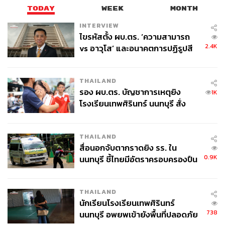
TODAY
WEEK
MONTH
INTERVIEW
ไขรหัสตั้ง ผบ.ตร. ‘ความสามารถ
2.4K
vs อาวุโส’ และอนาคตการปฏิรูปสี
กากี กับ พล.ต.อ. เอก อังสนานนท์
THAILAND
รอง ผบ.ตร. บัญชาการเหตุยิง
1K
โรงเรียนเทพศิรินทร์ นนทบุรี สั่ง
ค้นหา 2 รอบยืนยันไร้คนติดค้าง พบ
ศพปู่-ย่าที่บ้านพักผู้ก่อเหตุ
THAILAND
สื่อนอกจับตากราดยิง รร. ใน
0.9K
นนทบุรี ชี้ไทยมีอัตราครอบครองปืน
สูงในระดับต้นของภูมิภาค
THAILAND
นักเรียนโรงเรียนเทพศิรินทร์
738
นนทบุรี อพยพเข้ายังพื้นที่ปลอดภัย