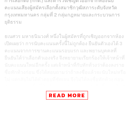
การเลือกตั้ง (กกต.) และตำรวจเชิญตัวออกจากห้องนับ
คะแนนเสียงผู้สมัครเลือกตั้งสมาชิกวุฒิสภาระดับจังหวัด
กรุงเทพมหานคร กลุ่มที่ 2 กลุ่มกฎหมายและกระบวนการ
ยุติธรรม
ธเนศวร มหาธนินวงศ์ หนึ่งในผู้สมัครที่ถูกเชิญออกจากห้อง
เปิดเผยว่า การนับคะแนนครั้งนี้ไม่ถูกต้อง ยืนยันตัวเองได้ 3
คะแนนจากการขานคะแนนรอบแรก และพยานบุคคลที่
ยืนยันได้ว่าเลือกตัวเองจริง จึงพยายามเรียกร้องให้เจ้าหน้าที่
นับคะแนนใหม่อีกครั้ง แต่เจ้าหน้าที่กับทักท้วงว่าต้องลงราย
ชื่อทักท้วงก่อน ซึ่งได้สอบถามว่าถ้าลงชื่อแล้วจะนับใหม่หรือ
ไม่ แต่กลับไม่ได้คำตอบที่ชัดเจน จึงไม่ได้ลงชื่อทักท้วง ก่อน
ตัวเองและคนอื่นที่ทักท้วงรวม 4 คน จะถูกตัดสิทธิ์และเชิญตัว
ออกจากห้องโดยทันที เป็นเหตุให้เดินทางมาที่ สน.ทุ่งสองห้อง
READ MORE
เพื่อแจ้งความดำเนินคดีกับเจ้าหน้าที่ กกต. ที่เกี่ยวข้อง ซึ่งจะมี
ความผิดข้อหาใดนั้น อยู่ระหว่างให้การกับพนักงานสอบสวน
และจะต้องเปรียบเทียบข้อกฎหมายก่อนว่าเข้าข่ายกระทำ
ความผิดข้อหาใดบ้าง