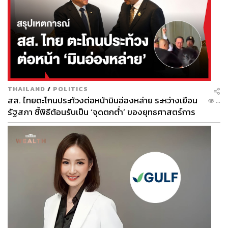
THAILAND
/
POLITICS
สส. ไทยตะโกนประท้วงต่อหน้ามินอ่องหล่าย ระหว่างเยือน
...
รัฐสภา ชี้พิธีต้อนรับเป็น ‘จุดตกต่ำ’ ของยุทธศาสตร์การ
ทูตไทย