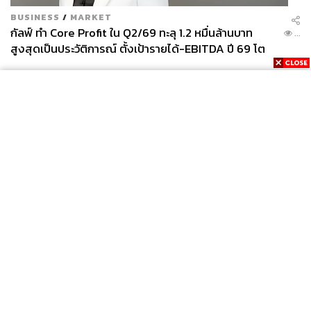
BUSINESS
/
MARKET
กัลฟ์ ทำ Core Profit ใน Q2/69 ทะลุ 1.2 หมื่นล้านบาท
...
สูงสุดเป็นประวัติการณ์ ตั้งเป้ารายได้-EBITDA ปี 69 โต
12-15% พร้อมเข้าร่วม Direct PPA-โซลาร์ฟาร์มชุมชน
News
Wealth
Pop
Podcast
Video
Now
Opinion
Careers
Events
Privacy
About
Contact
Policy
FOR
ADVERTISING
MEMBERSHIP