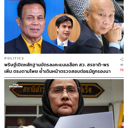
POLITICS
พริษฐ์เปิดหลักฐานบัตรลงคะแนนเลือก สว. สรชาติ-พร
75
เพิ่ม ตรงตามโพย ย้ำเดินหน้าตรวจสอบต่อแม้ถูกรองนา
ยกฯ ฟ้องหมิ่น