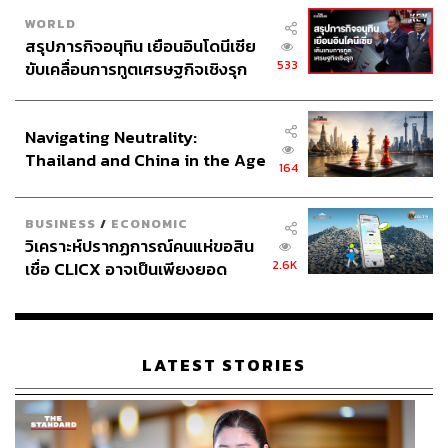
WORLD
สรุปภารกิจอนุทิน เยือนอินโดนีเซีย
533
ขับเคลื่อนการทูตเศรษฐกิจเชิงรุก
ประกาศหุ้นส่วนยุทธศาสตร์ไทย –
อินโดนีเซีย
Navigating Neutrality:
Thailand and China in the Age
164
of a New Global Order
BUSINESS
/
ECONOMIC
วิเคราะห์ปรากฏการณ์คนแห่ขอสิน
2.6K
เชื่อ CLICX อาจเป็นเพียงยอด
ภูเขาน้ำแข็ง ของปัญหาหนี้ครัว
เรือนไทยที่ถูกซุกไว้
LATEST STORIES