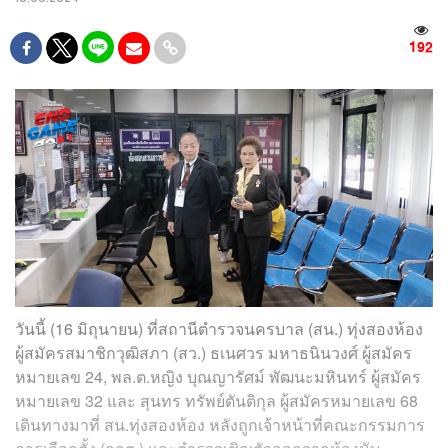
192
วันนี้ (16 มิถุนายน) ที่สถานีตำรวจนครบาล (สน.) ทุ่งสองห้อง
ผู้สมัครสมาชิกวุฒิสภา (สว.) ธเนศวร มหาธนินวงศ์ ผู้สมัคร
หมายเลข 24, พล.ต.หญิง บุณญารัศม์ พัฒนะมหินทร์ ผู้สมัคร
หมายเลข 32 และ สุนทร ทรัพย์ตันติกุล ผู้สมัครหมายเลข 68
เดินทางมาที่ สน.ทุ่งสองห้อง หลังถูกเจ้าหน้าที่คณะกรรมการ