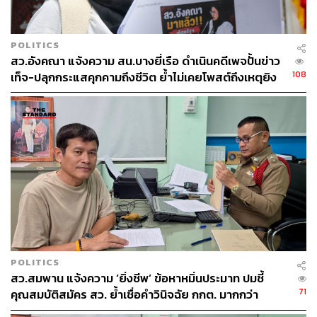
POLITICS
สว.อังคณา แจ้งความ สน.บางยี่เรือ ดำเนินคดีเพจปั้นข่าว
108
เท็จ-ปลุกกระแสคุกคามถึงชีวิต ย้ำไม่เคยโพสต์ถึงเหตุยิง
ทหารพราน 5 นาย ที่นราธิวาส
POLITICS
สว.สมพาน แจ้งความ ‘ยิ่งชีพ’ ข้อหาหมิ่นประมาท ปมชี้
71
คุณสมบัติสมัคร สว. ย้ำเชื่อคำวินิจฉัย กกต. มากกว่า
‘iLaw’