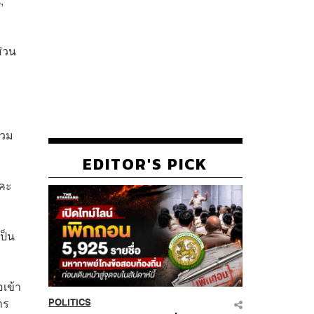
,
ส่วน
รวม
EDITOR'S PICK
าคะ
ป็น
อเข้า
าร
POLITICS