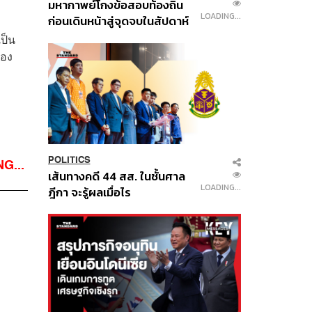
มหากาพย์โกงข้อสอบท้องถิ่น
LOADING...
ก่อนเดินหน้าสู่จุดจบในสัปดาห์
นี้
เป็น
้อง
POLITICS
G...
เส้นทางคดี 44 สส. ในชั้นศาล
LOADING...
ฎีกา จะรู้ผลเมื่อไร