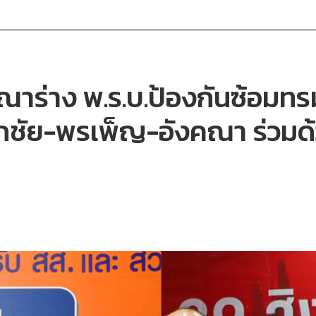
รณาร่าง พ.ร.บ.ป้องกันซ้อมทร
ชัย-พรเพ็ญ-อังคณา ร่วมด