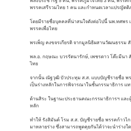
พลังประชารัฐ 5 คน, พรรคภูมิใจไทย 3 คน, พรรคก
พรรคเสรีรวมไทย 1 คน และกำหนดเวลาแปรญัตติภาย
โดยมีรายชื่อบุคคลที่น่าสนใจดังต่อไปนี้ นพ.ทศพร เส
พรรคเพื่อไทย
พรเพ็ญ คงขจรเกียรติ จากมูลนิธิผสานวัฒนธรรม 
พล.อ. กฤษณะ บวรรัตนารักษ์, เพชรดาว โต๊ะมีนา 
ไทย
จากนั้น ณัฐวุฒิ บัวประทุม ส.ส. แบบบัญชีรายชื่อ พ
เป็นร่างหลักในการพิจารณาในชั้นกรรมาธิการ แท
ด้านสิระ ในฐานะประธานคณะกรรมาธิการฯ และผู้เสนอ
หลัก
ทำให้ รังสิมันต์ โรม ส.ส. บัญชีรายชื่อ พรรคก้าวไก
มาหลายร่าง ซึ่งสามารถพูดคุยกันได้ว่าจะนำร่างใดเ