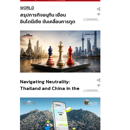
WORLD
สรุปภารกิจอนุทิน เยือน
LOADING...
อินโดนีเซีย ขับเคลื่อนการทูต
เศรษฐกิจเชิงรุก ประกาศหุ้น
ส่วนยุทธศาสตร์ไทย –
อินโดนีเซีย
Navigating Neutrality:
Thailand and China in the
LOADING...
Age of a New Global
Order