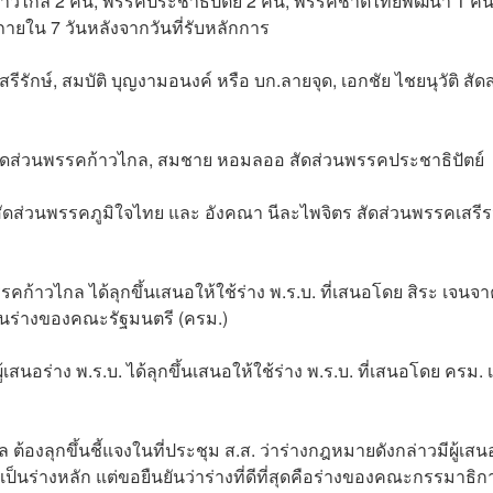
้าวไกล 2 คน, พรรคประชาธิปัตย์ 2 คน, พรรคชาติไทยพัฒนา 1 คน
ใน 7 วันหลังจากวันที่รับหลักการ
รีรักษ์, สมบัติ บุญงามอนงค์ หรือ บก.ลายจุด, เอกชัย ไชยนุวัติ สัด
สัดส่วนพรรคก้าวไกล, สมชาย หอมลออ สัดส่วนพรรคประชาธิปัตย์
สัดส่วนพรรคภูมิใจไทย และ อังคณา นีละไพจิตร สัดส่วนพรรคเสรี
รรคก้าวไกล ได้ลุกขึ้นเสนอให้ใช้ร่าง พ.ร.บ. ที่เสนอโดย สิระ เจนจ
นร่างของคณะรัฐมนตรี (ครม.)
ร่าง พ.ร.บ. ได้ลุกขึ้นเสนอให้ใช้ร่าง พ.ร.บ. ที่เสนอโดย ครม. เ
ล ต้องลุกขึ้นชี้แจงในที่ประชุม ส.ส. ว่าร่างกฎหมายดังกล่าวมีผู้เสน
ป็นร่างหลัก แต่ขอยืนยันว่าร่างที่ดีที่สุดคือร่างของคณะกรรมาธิก