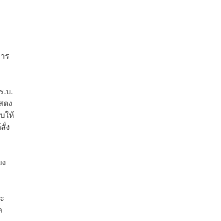
การ
ร.บ.
แสดง
บให้
ั่ง
ยง
ณะ
ค