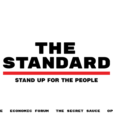
E
ECONOMIC FORUM
THE SECRET SAUCE​
OP