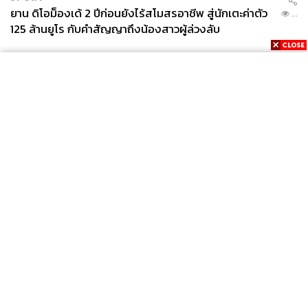
ยาน ดิโอม็องเด้ 2 ปีก่อนยังไร้สโมสรอาชีพ สู่นักเตะค่าตัว
...
125 ล้านยูโร กับคำสัญญาถึงน้องสาวผู้ล่วงลับ
News
Wealth
Pop
Podcast
Video
Now
Opinion
Careers
Events
Privacy
About
Contact
Policy
FOR
ADVERTISING
MEMBERSHIP