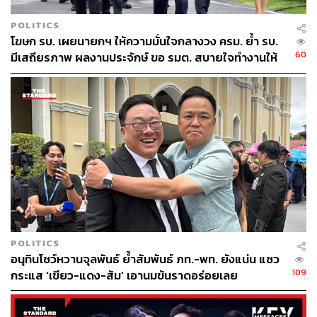
POLITICS
โฆษก รบ. เผยนายกฯ ให้ความมั่นใจกลางวง ครม. ย้ำ รบ.
60
มีเสถียรภาพ ผลงานประจักษ์ ขอ รมต. สบายใจทำงานให้
เต็มที่ อย่าหวั่นไหวคำถามยุยง
POLITICS
อนุทินโชว์หวานจุลพันธ์ ย้ำสัมพันธ์ ภท.-พท. ยังแน่น แซว
109
กระแส ‘เขียว-แดง-ส้ม’ เอานมข้นราดอร่อยเลย