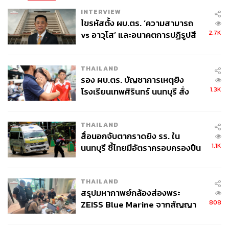
INTERVIEW
ไขรหัสตั้ง ผบ.ตร. ‘ความสามารถ
2.7K
vs อาวุโส’ และอนาคตการปฏิรูปสี
กากี กับ พล.ต.อ. เอก อังสนานนท์
THAILAND
รอง ผบ.ตร. บัญชาการเหตุยิง
1.3K
โรงเรียนเทพศิรินทร์ นนทบุรี สั่ง
ค้นหา 2 รอบยืนยันไร้คนติดค้าง พบ
ศพปู่-ย่าที่บ้านพักผู้ก่อเหตุ
THAILAND
สื่อนอกจับตากราดยิง รร. ใน
1.1K
นนทบุรี ชี้ไทยมีอัตราครอบครองปืน
สูงในระดับต้นของภูมิภาค
THAILAND
สรุปมหากาพย์กล้องส่องพระ
808
ZEISS Blue Marine จากสัญญา
ผลิต 8.3 ล้าน สู่ข้อพิพาท ‘มา
เวลล์ฯ’ ฟ้อง ‘โทน บางแค’ ผิดนัด