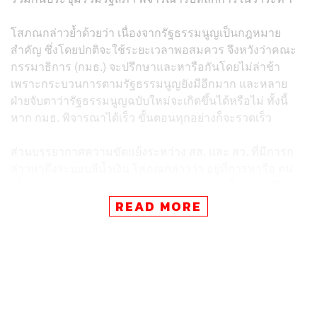
โสภณกล่าวย้ำด้วยว่า เนื่องจากรัฐธรรมนูญเป็นกฎหมาย
สำคัญ ซึ่งโดยปกติจะใช้ระยะเวลาพอสมควร​ จึงหวังว่าคณะ
กรรมาธิการ​ (กมธ.) ​จะปรึกษาและหารือกันโดยไม่ล่าช้า
เพราะกระบวนการตามรัฐธรรมนูญยังมีอีกมาก และหลาย
ฝ่ายจับตาว่ารัฐธรรมนูญฉบับใหม่จะเกิดขึ้นได้หรือไม่​ ทั้งนี้
หาก กมธ. พิจารณาได้เร็ว​ ขั้นตอนทุกอย่างก็จะรวดเร็ว
ส่วนบรรยากาศความขัดแย้งระหว่าง สส. และ สว.​ ที่มีการก
ล่าวหาถึงระบอบสีน้ำเงิน โสภณ​กล่าวว่า​ อยู่ที่การหารือ ตน
เชื่อว่าประชาชนออกเสียงประชามติว่าอยากเห็นการแก้ไข
รัฐธรรมนูญ​ เชื่อว่าทุกฝ่ายจะรับฟังเสียงนั้น ส่วนจะได้ข้อสรุป
READ MORE
อย่างไรก็เป็นอีกเรื่อง ไม่ว่าหน้าตาของรัฐธรรมนูญจะเป็น
อย่างไรอยู่ที่การพูดคุย แต่เชื่อว่าต้องมีการเคารพเสียงของ
ประชาชนอย่างแน่นอน
เมื่อถามย้ำว่า การกล่าวหาเรื่องระบอบสีน้ำเงินจะไม่เป็น
ประเด็นปัญหาใช่หรือไม่ โสภณ​กล่าวว่า​ อย่าว่าโจมตี​ เพราะ