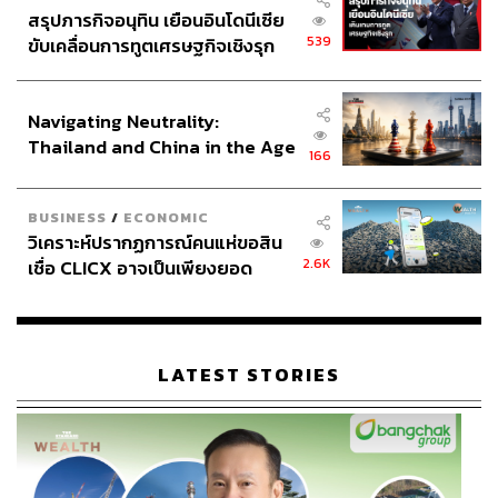
สรุปภารกิจอนุทิน เยือนอินโดนีเซีย
539
ขับเคลื่อนการทูตเศรษฐกิจเชิงรุก
ประกาศหุ้นส่วนยุทธศาสตร์ไทย –
อินโดนีเซีย
Navigating Neutrality:
Thailand and China in the Age
166
of a New Global Order
BUSINESS
/
ECONOMIC
วิเคราะห์ปรากฏการณ์คนแห่ขอสิน
2.6K
เชื่อ CLICX อาจเป็นเพียงยอด
ภูเขาน้ำแข็ง ของปัญหาหนี้ครัว
เรือนไทยที่ถูกซุกไว้
LATEST STORIES