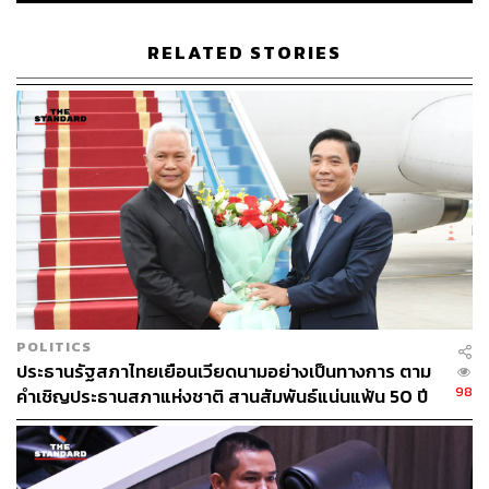
TAGS:
สว. สีน้ำเงิน
รัฐสภา
การเมืองไทย
โสภณ ซารัมย์
RELATED STORIES
การแก้ไขรัฐธรรมนูญ
ประธานสภาฯ
คณะกรรมาธิการ
ภัทรพงศ์ ศุภักษร
67
POLITICS
ABOUT THE AUTHOR
ประธานรัฐสภาไทยเยือนเวียดนามอย่างเป็นทางการ ตาม
98
THE STANDARD TEAM
คำเชิญประธานสภาแห่งชาติ สานสัมพันธ์แน่นแฟ้น 50 ปี
กองบรรณาธิการ THE STANDARD