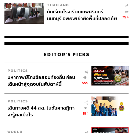
THAILAND
จ่ายหนี้-แอบระบุแบรนด์
นักเรียนโรงเรียนเทพศิรินทร์
794
นนทบุรี อพยพเข้ายังพื้นที่ปลอดภัย
ชั่วคราว หลังเหตุใช้อาวุธปืนภายใน
โรงเรียนคลี่คลาย
EDITOR'S PICKS
POLITICS
มหากาพย์โกงข้อสอบท้องถิ่น ก่อน
559
เดินหน้าสู่จุดจบในสัปดาห์นี้
POLITICS
เส้นทางคดี 44 สส. ในชั้นศาลฎีกา
194
จะรู้ผลเมื่อไร
WORLD