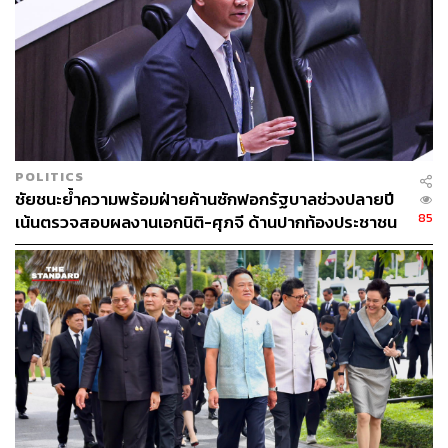
POLITICS
ชัยชนะย้ำความพร้อมฝ่ายค้านซักฟอกรัฐบาลช่วงปลายปี
85
เน้นตรวจสอบผลงานเอกนิติ-ศุภจี ด้านปากท้องประชาชน