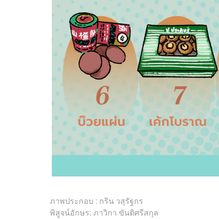
ภาพประกอบ : กริน วสุรัฐกร
พิสูจน์อักษร: ภาวิกา ขันติศรีสกุล