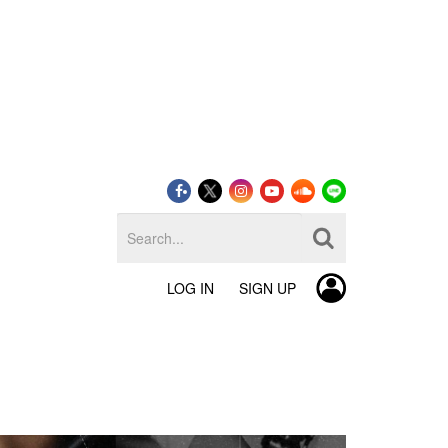
LOG IN
SIGN UP