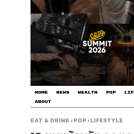
HOME
NEWS
WEALTH
POP
LIF
ABOUT
EAT & DRINK
POP
LIFESTYLE
/
/