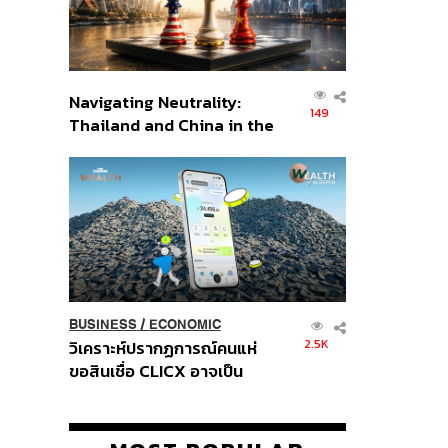
Navigating Neutrality:
149
Thailand and China in the
Age of a New Global
Order
BUSINESS
/
ECONOMIC
2.5K
วิเคราะห์ปรากฏการณ์คนแห่
ขอสินเชื่อ CLICX อาจเป็น
เพียงยอดภูเขาน้ำแข็ง ของ
ปัญหาหนี้ครัวเรือนไทยที่ถูกซุก
ไว้