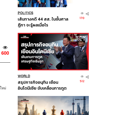
POLITICS
170
เส้นทางคดี 44 สส. ในชั้นศาล
ฎีกา จะรู้ผลเมื่อไร
600
WORLD
512
สรุปภารกิจอนุทิน เยือน
อินโดนีเซีย ขับเคลื่อนการทูต
ใหม่
เศรษฐกิจเชิงรุก ประกาศหุ้น
ส่วนยุทธศาสตร์ไทย –
อินโดนีเซีย