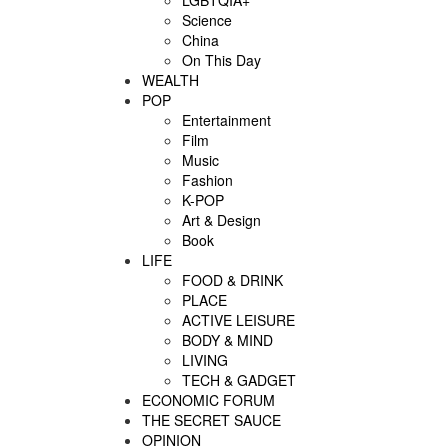
LGBTQIA+
Science
China
On This Day
WEALTH
POP
Entertainment
Film
Music
Fashion
K-POP
Art & Design
Book
LIFE
FOOD & DRINK
PLACE
ACTIVE LEISURE
BODY & MIND
LIVING
TECH & GADGET
ECONOMIC FORUM
THE SECRET SAUCE​
OPINION