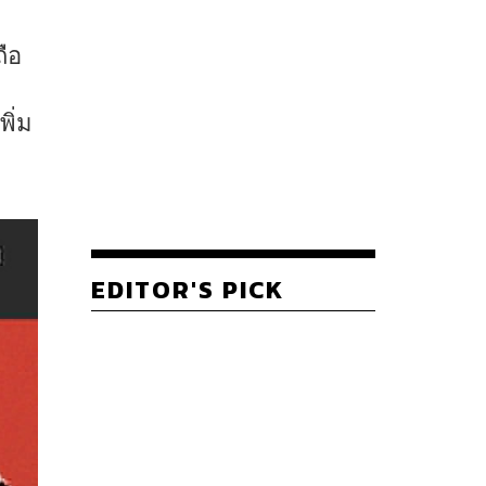
ถือ
ว
พิ่ม
EDITOR'S PICK