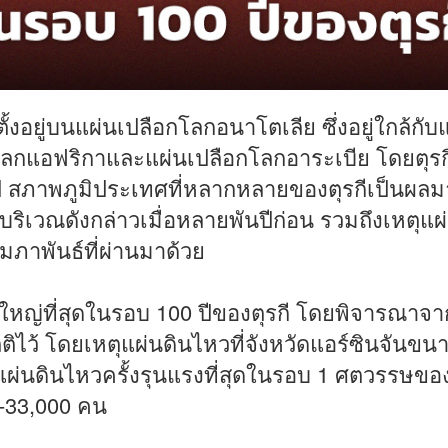
ตั้งอยู่บนแผ่นเปลือกโลกอนาโตเลีย ซึ่งอยู่ใกล้กับ
กโลกแอฟริกาและแผ่นเปลือกโลกอาระเบีย โดยตุรก
ุโรป สภาพภูมิประเทศที่หลากหลายของตุรกีเป็นผลม
ริเวณดังกล่าวเมื่อหลายพันปีก่อน รวมถึงเหตุแผ
 กุมภาพันธ์ที่ผ่านมาด้วย
งใหญ่ที่สุดในรอบ 100 ปีของตุรกี โดยพิจารณาจา
ติไว้ โดยเหตุแผ่นดินไหวที่จังหวัดแอร์ซินจันขน
ตุแผ่นดินไหวครั้งรุนแรงที่สุดในรอบ 1 ศตวรรษขอ
700-33,000 คน