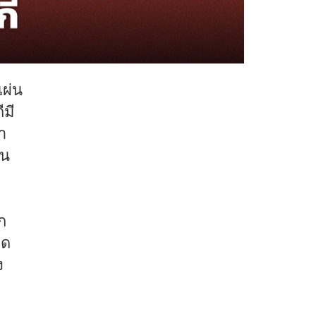
แผ่น
ีมี
า
่น
ก
าด
ง