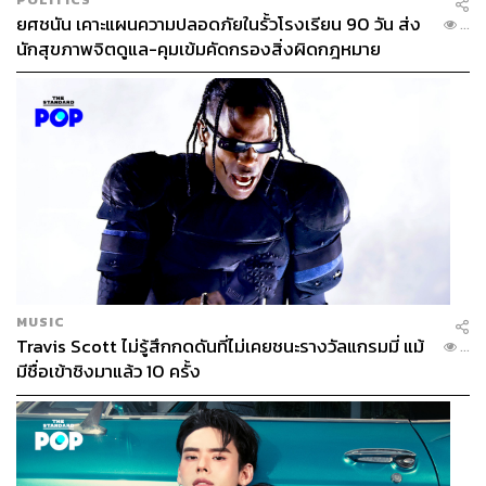
ยศชนัน เคาะแผนความปลอดภัยในรั้วโรงเรียน 90 วัน ส่ง
...
นักสุขภาพจิตดูแล-คุมเข้มคัดกรองสิ่งผิดกฎหมาย
MUSIC
Travis Scott ไม่รู้สึกกดดันที่ไม่เคยชนะรางวัลแกรมมี่ แม้
...
มีชื่อเข้าชิงมาแล้ว 10 ครั้ง