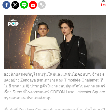
172
สองนักแสดงขวัญใจคนรุ่นใหม่และแฟชั่นไอคอนประจำพรม
แดงอย่าง Zendaya (เซนดายา) และ Timothée Chalamet (ทิ
โมธี
ชาลาเมต์
) ปรากฏตัวในงานรอบปฐมทัศน์ของภาพยนตร์
เรื่อง
Dune
ที่โรงภาพยนตร์
ODEON Luxe Leicester Square
กรุงลอนดอน ประเทศอังกฤษ
เริ่มกันที่ Zendaya นักแสดงนำจากภาพยนตร์แนวไซไฟแห่งปี