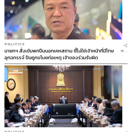
POLITICS
นายกฯ สั่งเข้มพกปืนนอกเคหสถาน ชี้ไม่ใช่เจ้าหน้าที่มีโทษ
...
อุกฉกรรจ์ ปืนถูกขโมยก่อเหตุ เจ้าของร่วมรับผิด
POLITICS