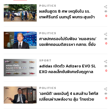
POLITICS
ผลชันสูตร 8 ศพ เหตุยิงใน รร.
0
เทพศิรินทร์ นนทบุรี พบกระสุนเข้า
จุดสำคัญ ‘ศีรษะ-หน้าอก’ ครูถูกยิง
4 นัด จากระยะไกล
POLITICS
ศาลปกครองไม่รับฟ้อง ‘หมอสรณ’
0
ขอเพิกถอนมติสรรหา กสทช. ชี้ยัง
ไม่ใช่ผู้เดือดร้อนเสียหาย
SPORT
adidas เปิดตัว Adizero EVO SL
0
EXO คอลเล็กชันพิเศษรับฤดูกาล
College Football
POLITICS
‘เอกนิติ’ เผยเงินกู้ 4 แสนล้าน โฟกัส
0
เปลี่ยนผ่านพลังงาน ลุ้น ‘ไทยช่วย
ไทยพลัส’ เฟส 2 รอประเมินความ
เหมาะสม