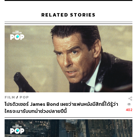
172
RELATED STORIES
ABOUT THE AUTHOR
เริ่มต้น เขมะเพ็ชร
กองบรรณาธิการคัลเจอร์ สำนักข่าว THE
STANDARD
FILM
/
POP
โปรดิวเซอร์ James Bond เผยว่าแฟนหนังมีสิทธิ์ได้รู้ว่า
402
ใครจะมารับบทนำช่วงปลายปีนี้