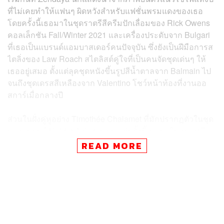
ที่ไม่เคยทำให้แฟนๆ ผิดหวังสำหรับแฟชั่นพรมแดงของเธอ
โดยครั้งนี้เธอมาในชุดราตรีสีครีมปักเลื่อมของ Rick Owens
คอลเล็กชัน Fall/Winter 2021 และเครื่องประดับจาก Bulgari
ที่เธอเป็นแบรนด์แอมบาสเดอร์คนปัจจุบัน ซึ่งยังเป็นฝีมือการส
ไตลิ่งของ Law Roach สไตลิสต์คู่ใจที่เป็นคนจัดชุดเด่นๆ ให้
เธออยู่เสมอ ตั้งแต่ลุคชุดหนังขึ้นรูปสีน้ำตาลจาก Balmain ไป
จนถึงชุดเดรสสีเหลืองจาก Valentino โชว์หน้าท้องที่งานออ
สการ์เมื่อกลางปี
ส่วนในฝั่งคู่หูอย่าง Timothée Chalamet ที่มักปรากฏตัวในชุด
ของแบรนด์ Haider Ackermann แต่ครั้งนี้เขามาในลุคสูทสี
ดำดีเทลซิปรอบแขนเสื้อและขากางเกงของ Alexander
READ MORE
McQueen คอลเล็กชัน Spring 2022 และเครื่องประดับสีเงิน
จาก Cartier
สำหรับภาพยนตร์ฟอร์มยักษ์อย่าง
Dune
ที่ดัดแปลงมาจาก
วรรณกรรมของ
Frank Herbert
มีกำหนดฉายเดิมเมื่อปลายปี
2020 เพิ่ง
ได้ฤกษ์จัดรอบปฐมทัศน์โลกไปเมื่อต้นเดือนกันยายน