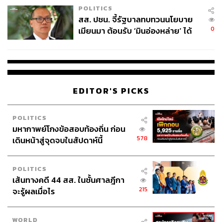
POLITICS
สส. ปชน. จี้รัฐบาลทบทวนนโยบาย
0
เมียนมา ต้อนรับ ‘มินอ่องหล่าย’ ได้
แค่สัญญาว่างเปล่า
EDITOR'S PICKS
POLITICS
มหากาพย์โกงข้อสอบท้องถิ่น ก่อน
578
เดินหน้าสู่จุดจบในสัปดาห์นี้
POLITICS
เส้นทางคดี 44 สส. ในชั้นศาลฎีกา
215
จะรู้ผลเมื่อไร
WORLD