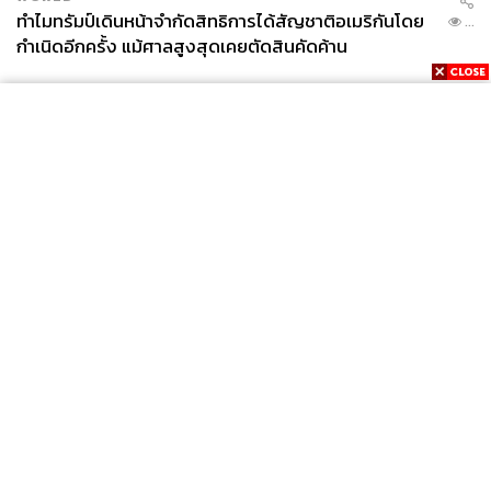
ทำไมทรัมป์เดินหน้าจำกัดสิทธิการได้สัญชาติอเมริกันโดย
...
กำเนิดอีกครั้ง แม้ศาลสูงสุดเคยตัดสินคัดค้าน
News
Wealth
Pop
Podcast
Video
Now
Opinion
Careers
Events
Privacy
About
Contact
Policy
FOR
ADVERTISING
MEMBERSHIP