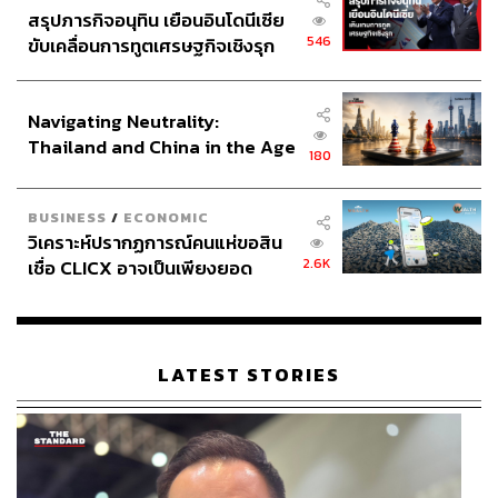
สรุปภารกิจอนุทิน เยือนอินโดนีเซีย
546
ขับเคลื่อนการทูตเศรษฐกิจเชิงรุก
ประกาศหุ้นส่วนยุทธศาสตร์ไทย –
อินโดนีเซีย
Navigating Neutrality:
Thailand and China in the Age
180
of a New Global Order
BUSINESS
/
ECONOMIC
วิเคราะห์ปรากฏการณ์คนแห่ขอสิน
2.6K
เชื่อ CLICX อาจเป็นเพียงยอด
ภูเขาน้ำแข็ง ของปัญหาหนี้ครัว
เรือนไทยที่ถูกซุกไว้
LATEST STORIES