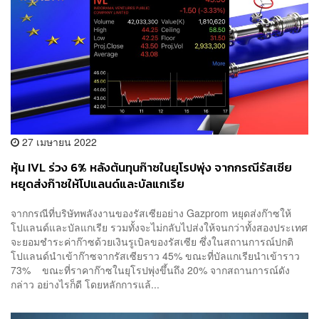
27 เมษายน 2022
หุ้น IVL ร่วง 6% หลังต้นทุนก๊าซในยุโรปพุ่ง จากกรณีรัสเซีย
หยุดส่งก๊าซให้โปแลนด์และบัลแกเรีย
จากกรณีที่บริษัทพลังงานของรัสเซียอย่าง Gazprom หยุดส่งก๊าซให้
โปแลนด์และบัลแกเรีย รวมทั้งจะไม่กลับไปส่งให้จนกว่าทั้งสองประเทศ
จะยอมชำระค่าก๊าซด้วยเงินรูเบิลของรัสเซีย ซึ่งในสถานการณ์ปกติ
โปแลนด์นำเข้าก๊าซจากรัสเซียราว 45% ขณะที่บัลแกเรียนำเข้าราว
73% ขณะที่ราคาก๊าซในยุโรปพุ่งขึ้นถึง 20% จากสถานการณ์ดัง
กล่าว อย่างไรก็ดี โดยหลักการแล้...