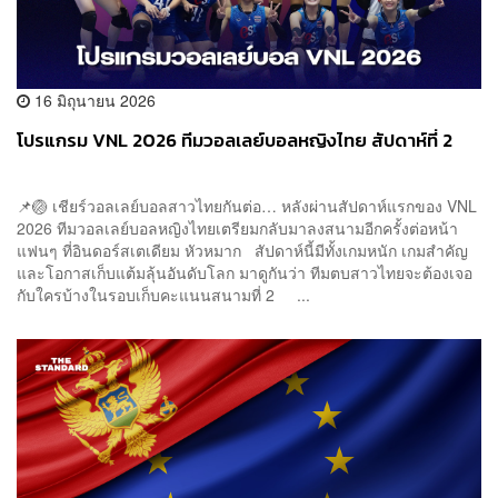
16 มิถุนายน 2026
โปรแกรม VNL 2026 ทีมวอลเลย์บอลหญิงไทย สัปดาห์ที่ 2
📌🏐 เชียร์วอลเลย์บอลสาวไทยกันต่อ… หลังผ่านสัปดาห์แรกของ VNL
2026 ทีมวอลเลย์บอลหญิงไทยเตรียมกลับมาลงสนามอีกครั้งต่อหน้า
แฟนๆ ที่อินดอร์สเตเดียม หัวหมาก สัปดาห์นี้มีทั้งเกมหนัก เกมสำคัญ
และโอกาสเก็บแต้มลุ้นอันดับโลก มาดูกันว่า ทีมตบสาวไทยจะต้องเจอ
กับใครบ้างในรอบเก็บคะแนนสนามที่ 2 ...