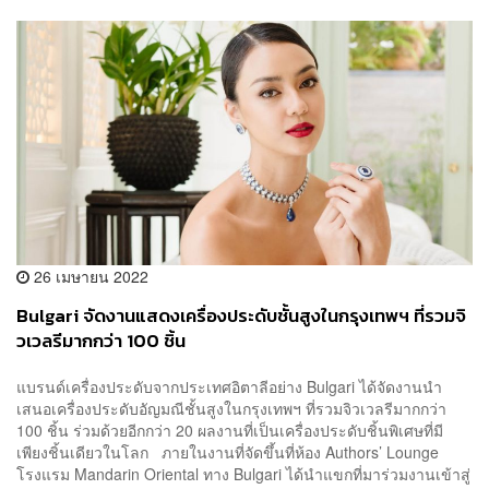
26 เมษายน 2022
Bulgari จัดงานแสดงเครื่องประดับชั้นสูงในกรุงเทพฯ ที่รวมจิ
วเวลรีมากกว่า 100 ชิ้น
แบรนด์เครื่องประดับจากประเทศอิตาลีอย่าง Bulgari ได้จัดงานนำ
เสนอเครื่องประดับอัญมณีชั้นสูงในกรุงเทพฯ ที่รวมจิวเวลรีมากกว่า
100 ชิ้น ร่วมด้วยอีกกว่า 20 ผลงานที่เป็นเครื่องประดับชิ้นพิเศษที่มี
เพียงชิ้นเดียวในโลก ภายในงานที่จัดขึ้นที่ห้อง Authors’ Lounge
โรงแรม Mandarin Oriental ทาง Bulgari ได้นำแขกที่มาร่วมงานเข้าสู่