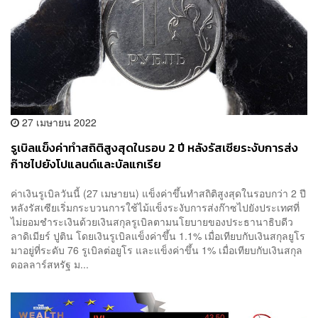
27 เมษายน 2022
รูเบิลแข็งค่าทำสถิติสูงสุดในรอบ 2 ปี หลังรัสเซียระงับการส่ง
ก๊าซไปยังโปแลนด์และบัลแกเรีย
ค่าเงินรูเบิลวันนี้ (27 เมษายน) แข็งค่าขึ้นทำสถิติสูงสุดในรอบกว่า 2 ปี
หลังรัสเซียเริ่มกระบวนการใช้ไม้แข็งระงับการส่งก๊าซไปยังประเทศที่
ไม่ยอมชำระเงินด้วยเงินสกุลรูเบิลตามนโยบายของประธานาธิบดีว
ลาดิเมียร์ ปูติน โดยเงินรูเบิลแข็งค่าขึ้น 1.1% เมื่อเทียบกับเงินสกุลยูโร
มาอยู่ที่ระดับ 76 รูเบิลต่อยูโร และแข็งค่าขึ้น 1% เมื่อเทียบกับเงินสกุล
ดอลลาร์สหรัฐ ม...