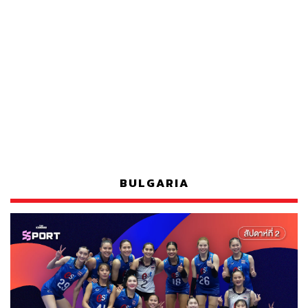
BULGARIA