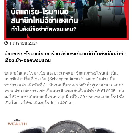
1 เมษายน 2024
บัลแกเรีย-โรมาเนีย เข้าร่วมวีซ่าเชงเก้น แต่ทำไมยังมีข้อจำกัด
เรื่องเข้า-ออกพรมแดน
บัลแกเรียและโรมาเนีย สองประเทศสมาชิกสหภาพยุโรปเข้าเป็น
สมาชิกใหม่พื้นที่เชงเก้น (Schengen Area) ‘บางส่วน’ อย่างเป็น
ทางการแล้ว เมื่อวันที่ 31 มีนาคมที่ผ่านมา หลังทั้งคู่เคยลงนามแสดง
ความจำนงต้องการเข้าเป็นสมาชิกเชงเก้นตั้งแต่ช่วงต้นปี 2005 ส่ง
ผลให้วีซ่าเชงเก้นขณะนี้ครอบคลุมพื้นที่ใน 29 ประเทศแถบยุโรป ซึ่ง
เปิดโอกาสให้พลเมืองยุโรปกว่า 420 ล...