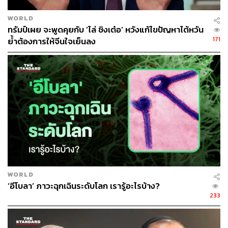
WORLD
ทรัมป์เผย จะพูดคุยกับ ‘ไล่ ชิงเต๋อ’ หวังแก้ไขปัญหาไต้หวัน
171
ย้ำต้องการให้จีนใจเย็นลง
WORLD
‘อีโบลา’ ภาวะฉุกเฉินระดับโลก เรารู้อะไรบ้าง?
233