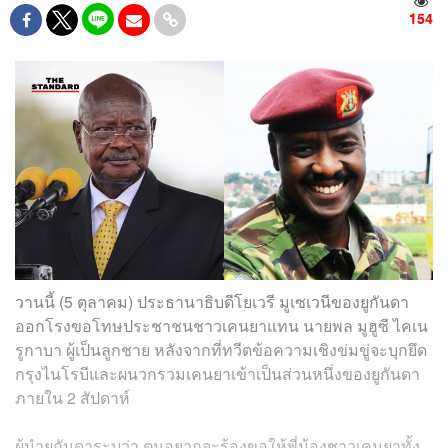
154
วานนี้ (5 ตุลาคม) ประธานาธิบดีโยเวรี มูเซเวนีของยูกันดา
ออกโรงขอโทษประชาชนชาวเคนยาแทน นายพล มูฮูซี ไคเน
รูกาบา ผู้เป็นลูกชาย หลังจากที่ทวีตข้อความเชิงข่มขู่จะบุกยึด
กรุงไนโรบีและผนวกรวมเคนยาเข้าเป็นส่วนหนึ่งของยูกันดา
ภายใน 2 สัปดาห์
ผู้นำยูกันดาระบุว่า ตนอยากจะร้องขอให้พี่น้องชาวเคนยาทั้ง