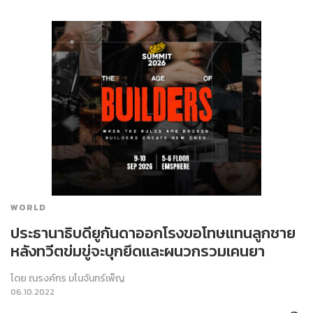
WORLD
ประธานาธิบดียูกันดาออกโรงขอโทษแทนลูกชาย
หลังทวีตข่มขู่จะบุกยึดและผนวกรวมเคนยา
โดย
ณรงค์กร มโนจันทร์เพ็ญ
06.10.2022