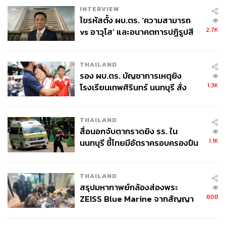
INTERVIEW
ไขรหัสตั้ง ผบ.ตร. ‘ความสามารถ
2.7K
vs อาวุโส’ และอนาคตการปฏิรูปสี
กากี กับ พล.ต.อ. เอก อังสนานนท์
THAILAND
รอง ผบ.ตร. บัญชาการเหตุยิง
1.3K
โรงเรียนเทพศิรินทร์ นนทบุรี สั่ง
ค้นหา 2 รอบยืนยันไร้คนติดค้าง พบ
ศพปู่-ย่าที่บ้านพักผู้ก่อเหตุ
THAILAND
สื่อนอกจับตากราดยิง รร. ใน
1.1K
นนทบุรี ชี้ไทยมีอัตราครอบครองปืน
สูงในระดับต้นของภูมิภาค
THAILAND
สรุปมหากาพย์กล้องส่องพระ
808
ZEISS Blue Marine จากสัญญา
ผลิต 8.3 ล้าน สู่ข้อพิพาท ‘มา
เวลล์ฯ’ ฟ้อง ‘โทน บางแค’ ผิดนัด