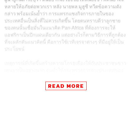
หลายให้อภัยต่อพวกเรา หลัง นายพล มูฮูซี ทวีตข้อความดัง
กล่าว พร้อมเน้นย้ำว่า การแทรกแซงกิจการภายในของ
ประเทศอื่นเป็นสิ่งที่ไม่ควรเกิดขึ้น โดยตนทราบดีว่าลูกชาย
ของตนนั้นเชื่อมั่นในแนวคิด Pan-Africa ที่ต้องการจะให้
แอฟริกาเป็นปึกแผ่นเดียวกัน แต่อย่างไรก็ตามวิธีการที่ถูกต้อง
ที่จะผลักดันแนวคิดนี้ คือการใช้เวทีเจรจาต่างๆ ที่มีอยู่ให้เป็น
ประโยชน์
เหตุการณ์ที่เกิดขึ้นสร้างความโกรธเคืองให้กับประชาชนชาว
เคนยาเป็นอย่างมาก จนทำให้กระทรวงการต่างประเทศของ
เคนยาจำเป็นต้องออกแถลงการณ์ชี้แจง วอนประชาชน
เคนยาเพิกเฉยต่อการกระทำดังกล่าวของลูกชาย
READ MORE
ประธานาธิบดี ยืนยันว่าทั้งยูกันดาและเคนยาต่างยังคงเป็น
เพื่อนบ้านที่ดีต่อกัน
นายพล มูฮูซี ถูกปลดจากตำแหน่งผู้บัญชาการกองกำลังภาค
พื้นดินของยูกันดา ภายหลังจากที่ทวีตข้อความดังกล่าว แต่
อย่างไรก็ตาม ที่ผ่านมา นายพล มูฮูซี มีผลงานต่างๆ มากมาย