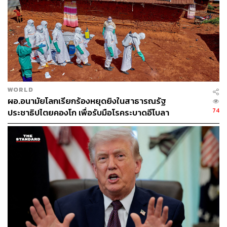
ABOUT THE AUTHOR
ณรงค์กร มโนจันทร์เพ็ญ
Content Creator กองบรรณาธิการข่าว THE
STANDARD
WORLD
ผอ.อนามัยโลกเรียกร้องหยุดยิงในสาธารณรัฐ
74
ประชาธิปไตยคองโก เพื่อรับมือโรคระบาดอีโบลา