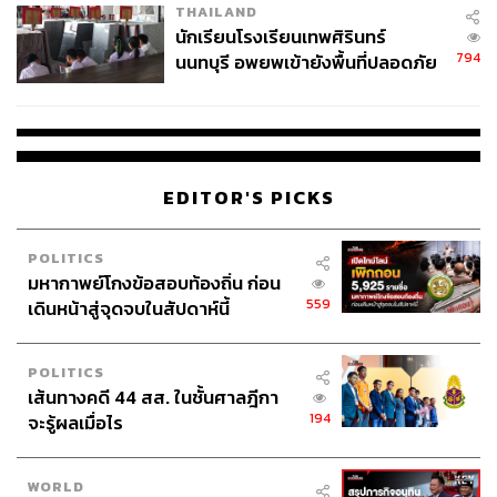
THAILAND
จ่ายหนี้-แอบระบุแบรนด์
นักเรียนโรงเรียนเทพศิรินทร์
794
นนทบุรี อพยพเข้ายังพื้นที่ปลอดภัย
ชั่วคราว หลังเหตุใช้อาวุธปืนภายใน
โรงเรียนคลี่คลาย
EDITOR'S PICKS
POLITICS
มหากาพย์โกงข้อสอบท้องถิ่น ก่อน
559
เดินหน้าสู่จุดจบในสัปดาห์นี้
POLITICS
เส้นทางคดี 44 สส. ในชั้นศาลฎีกา
194
จะรู้ผลเมื่อไร
WORLD