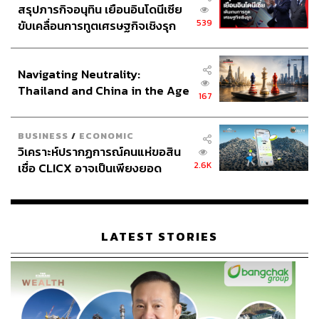
สรุปภารกิจอนุทิน เยือนอินโดนีเซีย
539
ขับเคลื่อนการทูตเศรษฐกิจเชิงรุก
ประกาศหุ้นส่วนยุทธศาสตร์ไทย –
อินโดนีเซีย
Navigating Neutrality:
Thailand and China in the Age
167
of a New Global Order
BUSINESS
/
ECONOMIC
วิเคราะห์ปรากฏการณ์คนแห่ขอสิน
2.6K
เชื่อ CLICX อาจเป็นเพียงยอด
ภูเขาน้ำแข็ง ของปัญหาหนี้ครัว
เรือนไทยที่ถูกซุกไว้
LATEST STORIES