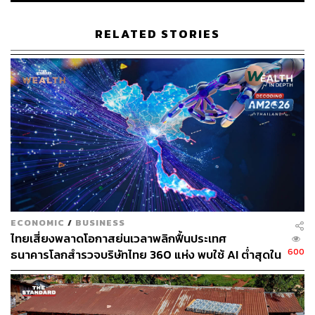
https://www.bloomberg.com/news/articles/2022-10-0
5/ugandan-president-apologizes-after-son-threatens-
RELATED STORIES
to-invade-kenya
https://www.aljazeera.com/news/2022/10/5/ugandan-
president-apologises-for-sons-tweets-on-annexing-k
enya
TAGS:
Yoweri Museveni
Kenya
ความสัมพันธ์ระหว่างประเทศ
Uganda
การผนวกดินแดน
ECONOMIC
/
BUSINESS
ไทยเสี่ยงพลาดโอกาสย่นเวลาพลิกฟื้นประเทศ
600
ธนาคารโลกสำรวจบริษัทไทย 360 แห่ง พบใช้ AI ต่ำสุดใน
กลุ่ม ตามหลังเคนยาและไนจีเรียเกือบ 4 เท่า
154