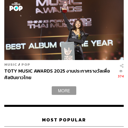
แน่นอนว่าทุกคนก็จะบอกให้ผมไปทางสายวิทย์-คณิต มันก็มี
ช่วงแอบลังเลเหมือนกันนะ เพราะเพื่อนสนิทเขาเรียนสายเดิม
กันหมดเลย แต่ก็นั่นแหละ ถามตัวเองว่าเรียนตามเพื่อนแล้ว
ได้อะไรวะ ในเมื่อสุดท้ายเราก็ต้องอยู่กับตัวเองอยู่ดี
เพราะลึกๆ ผมไม่ได้ชอบการคำนวณอะไรพวกนั้น ผมอยาก
เรียนศิลปะ อยากเรียนอะไรที่มันสนุก หรืออยากเรียนภาษา
เพราะผมชอบฟังเพลง อยากฟังเพลงแปลออก อยากคุยกับ
ศิลปินต่างประเทศได้ ก็เลยดื้อขอเลือกเรียนอีกทางหนึ่งแทน
MUSIC
/
POP
TOTY MUSIC AWARDS 2025 งานประกาศรางวัลเพื่อ
ในวันที่เป้าหมายชีวิตยังไม่ชัด โอมตอบคำถามของผู้ใหญ่ที่
374
ศิลปินชาวไทย
ว่า “โตขึ้นอยากเป็นอะไร” ว่าอะไร
ทหาร ตำรวจ หมอ ฯลฯ ตอบส่งๆ ไปเลยครับ อะไรก็ได้ที่เป็น
MORE
คำตอบที่ดีสำหรับตอนนั้น แต่ก็ด่าตัวเองในใจตลอดว่า ไอ้
ตอแ_ล โตมามึงไม่มีทางเป็นแบบนั้นหรอก (หัวเราะ) หรือ
อย่างผมเคยอยากเป็นนักบินอวกาศเพราะผมชอบเรื่องพวกนี้
แล้วจะมีบางครั้งที่โดนเบรกโดนตีกรอบว่าไม่มีทางเป็นไปได้
หรอก ก็เลยตอบเหมือนคนอื่น
MOST POPULAR