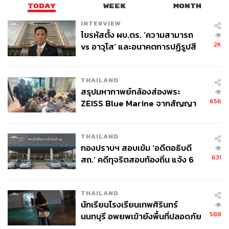
TODAY
WEEK
MONTH
INTERVIEW
ไขรหัสตั้ง ผบ.ตร. ‘ความสามารถ
2K
vs อาวุโส’ และอนาคตการปฏิรูปสี
กากี กับ พล.ต.อ. เอก อังสนานนท์
THAILAND
สรุปมหากาพย์กล้องส่องพระ
656
ZEISS Blue Marine จากสัญญา
ผลิต 8.3 ล้าน สู่ข้อพิพาท ‘มา
เวลล์ฯ’ ฟ้อง ‘โทน บางแค’ ผิดนัด
THAILAND
จ่ายหนี้-แอบระบุแบรนด์
กองปราบฯ สอบเข้ม ‘อดีตอธิบดี
631
สถ.’ คดีทุจริตสอบท้องถิ่น แจ้ง 6
ครั้งแรกที่โอมกล้าตอบคำถามคนอื่น ว่าจริงๆ แล้วตัวเอง
ข้อหาหนัก จ่อชง ป.ป.ช. 12 ส.ค. นี้
อยากเป็นแรปเปอร์คือตอนไหน
ผมไม่เคยบอกว่าอยากเป็นแรปเปอร์กับใครเลยสักคนเดียว
THAILAND
(หัวเราะ) ผมรู้แค่ว่าชอบแรปผมก็เริ่มแรป แล้วผมก็เป็นแรป
นักเรียนโรงเรียนเทพศิรินทร์
ปอร์ตั้งแต่ ม.1 ที่เริ่มทำเพลงเลย โดยที่ไม่ต้องบอกใครว่ากู
588
นนทบุรี อพยพเข้ายังพื้นที่ปลอดภัย
อยากแรป ผมว่าการอยากเป็นอะไรมันไม่ต้องปรึกษาใคร มัน
ชั่วคราว หลังเหตุใช้อาวุธปืนภายใน