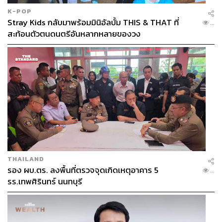
ปละละเลยบ้าง มาสายบ้าง โดดบ้าง จากที่ไม่เคยโดดเลย
K-POP
Stray Kids กลับมาพร้อมมินิอัลบั้ม THIS & THAT ที่
...
สะท้อนตัวตนดนตรีอันหลากหลายของวง
THAILAND
รอง ผบ.ตร. ลงพื้นที่ตรวจจุดเกิดเหตุอาคาร 5
...
พ่อแม่ว่าอย่างไรบ้าง พอเห็นลูกที่เคยเป็นเด็กเรียนดี ตั้งใจ
รร.เทพศิรินทร์ นนทบุรี
เรียนน้อยลง
เขาก็เซ็งๆ บ่นว่าทำไมเป็นอย่างนี้ ผมก็บอกว่าช่างมันเถอะ
บอกปัดๆ ไปว่าเดี๋ยวไปแข่งโน่นนี่นั่นได้เงิน คือเขาคงเชื่อใน