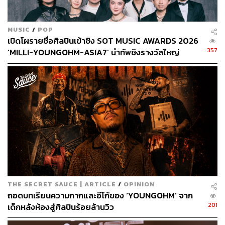
เพลง YOUNGOHM –
ดูไว้ (Doo White)
MUSIC
/
POP
เปิดโผรายชื่อศิลปินเข้าชิง SOT MUSIC AWARDS 2026
เด็กชายโอมมีช่วงเวลาวัยเด็กแบบไหน เติบโตมากับอะไรบ้าง
357
‘MILLI-YOUNGOHM-ASIA7’ นำทัพชิงรางวัลใหญ่
ก่อนจะกลายเป็น YOUNGOHM ที่ทุกคนรู้จักในวันนี้
เป็นเด็กซน ชอบหาอะไรแปลกๆ เล่นตั้งแต่เด็ก ฝึกเล่นมายากล
ฝึกทำระเบิด ลองทำระเบิดโน่นนี่นั่นตอน ม.ต้น ชอบเล่นเกมก็
ลองแคสต์เกมดู ยังไม่ได้คิดอะไรมาก แค่รู้ว่าชอบอะไร อยาก
ทำอะไร ผมจะลองทำทันที
แต่ตั้งใจเรียนนะครับ ผมติดท็อปไฟว์ตลอด แต่มันเป็นการ
เรียนเพราะยังไม่รู้ว่าเป้าหมายในชีวิตคืออะไร ตอนนั้นพ่อแม่
ครูบอกให้เรียนเราก็เรียน ถ้าตอนนั้นการเรียนคือสิ่งที่ดีเราก็
เรียน แล้วความสนใจเรื่องดนตรีก็ยังไม่ชัด แค่เริ่มฟังเพลง
บ้างแต่ยังไม่ได้จริงจังว่าจะต้องมาทำเพลงเป็นอาชีพ
THE SECRET SAUCE | ARTICLE
/
OPINION
ถอดบทเรียนความกากและอีโก้ของ ‘YOUNGOHM’ จาก
จนถึงตอน ม.3 ที่ต้องเลือกว่าจะเรียนสายไหนต่อ ซึ่งภาพใน
201
เด็กหลังห้องสู่ศิลปินร้อยล้านวิว
โรงเรียนของผมตอนนั้นคือคนเรียนเก่งอะครับ (หัวเราะ)