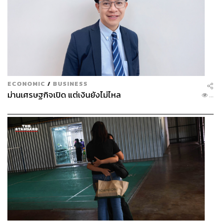
ตัวผมนะ แต่อาจไม่เชื่อในสิ่งที่ผมกำลังทำอยู่ เพราะเห็นว่าผม
ทิ้งการเรียนไปเลย เริ่มด่าว่าทำไมไปสนใจเรื่องไร้สาระ มีอยู่
ครั้งหนึ่งเลยนะที่ผมจะออกจากบ้านแล้ว เพราะโดนมองเป็น
คนไม่ดีไปแล้ว จนคิดว่าผมแค่ใช้ชีวิตไปกับสิ่งที่ผมรัก ทำไม
ต้องมาทนอะไรแบบนี้ ทำไมต้องโดนกดดัน ทำไมต้องร้องไห้
ก็คิดว่าไม่อยู่ให้รกบ้านดีกว่า ไปสู้ของผมเอง แต่สุดท้ายเขา
ไม่ให้ผมไปนะ ต้องขอบคุณเหมือนกันที่เขายอมให้ผมทำใน
ECONOMIC
/
BUSINESS
สิ่งนี้ต่อ เพราะสำหรับผมตอนนั้นแรปสำคัญที่สุด มันไม่ไร้สา
ม่านเศรษฐกิจเปิด แต่เงินยังไม่ไหล
...
ระแน่ๆ
หลังจากนั้นก็ใช้ชีวิตด้วยการทำเพลงอย่างเดียว โดยเฉพาะ
ช่วงจบ ม. 6 ที่ว่างตอนรอเข้ามหาวิทยาลัยผมอยู่ในสตูดิโอทุก
วัน ตื่นมาคิดแต่เรื่องเพลงอย่างเดียวว่าวันนี้จะอัดเพลงอะไร
ต้องแต่งเพลงไหนต่อ จะโปรโมตอย่างไร หาสปอนเซอร์
ที่ไหนมาทำเอ็มวี หมกมุ่นกับการหาเพลงที่มันดี จากที่เคยฟัง
แต่เพลงเดิมๆ ก็ไปหาฟังเพลงคนอื่นเยอะขึ้น เพื่อหาแนวทางที่
เราจะเอามาทำเพลงให้มันแปลกกว่าคนอื่น ล้ำกว่าคนอื่นให้
ได้