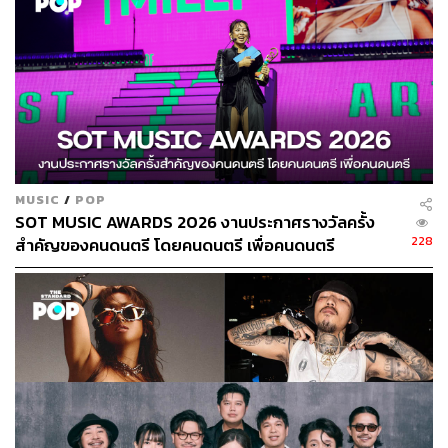
เพื่อหาเงินมาทำเพลง ที่ทำให้เรียนรู้ว่าชีวิตที่เลือกไม่ได้แม้
กระทั่งว่าจะได้กินเมื่อไรนั้นเจ็บปวดมากขนาดไหน เขาเลย
หมกมุ่นและทุ่มชีวิตให้กับการทำเพลงอย่างบ้าคลั่ง เหมือนอีก
ท่อนในเพลงที่ว่า
“กูพยายาม กูพยายามมานาน มันถึงเวลา ได้สิ่งที่กูต้องการ”
และคงปฏิเสธได้ว่าในตอนนี้เป็นช่วงเวลาของ YOUNGOHM
MUSIC
/
POP
แล้วจริงๆ
SOT MUSIC AWARDS 2026 งานประกาศรางวัลครั้ง
228
สำคัญของคนดนตรี โดยคนดนตรี เพื่อคนดนตรี