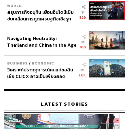
WORLD
เขาเยอะมากก็เขียนความรู้สึกลงไปในนั้น เหมือนได้ระบาย
สรุปภารกิจอนุทิน เยือนอินโดนีเซีย
ลงในไดอะรี เพราะฉะนั้นจะฟินมากตั้งแต่เขียนเพลงเสร็จ
529
ขับเคลื่อนการทูตเศรษฐกิจเชิงรุก
โดยที่ไม่ต้องให้เขาฟังด้วยซ้ำ หลังจากนั้นผมก็ชอบความรู้สึก
ประกาศหุ้นส่วนยุทธศาสตร์ไทย –
ฟินเวลาได้เขียนระบายความรู้สึกเป็นเพลง แล้วก็เริ่มทำมา
อินโดนีเซีย
ตลอดตั้งแต่ตอนนั้น ไปเจออะไรมา รู้สึกแบบไหน ยังไม่ต้อง
Navigating Neutrality:
บอกให้ใครรู้ก็ได้แต่เขียนมันออกมาเลย จนถึงช่วง ม.ปลาย
Thailand and China in the Age
160
ถึงจะเริ่มเอามาให้คนอื่นฟังแบบเยอะๆ
of a New Global Order
เพราะได้เจอเพื่อนที่ชอบฟังเพลงชอบแรปเหมือนกัน จากแรป
BUSINESS
/
ECONOMIC
คนเดียวมาเป็นมีเพื่อนที่แรปด้วยกันตลกๆ แรปสดกันทุกวัน มี
วิเคราะห์ปรากฏการณ์คนแห่ขอสิน
2.6K
เพื่อนคนหนึ่งทำบีตบ็อกซ์ได้ เดินไปไหนเจออะไรก็บอกว่า เฮ้ย
เชื่อ CLICX อาจเป็นเพียงยอด
ภูเขาน้ำแข็ง ของปัญหาหนี้ครัว
มึงแรปเรื่องนี้ดิ ด่าไอ้คนนั้นดิ กลายเป็นได้แรปตลอดเวลา
เรือนไทยที่ถูกซุกไว้
เป็นช่วงเวลาที่สำคัญกับผมมากๆ เลยนะครับ เหมือนชีวิตเรา
เปลี่ยนไปเลย เพราะถ้าไม่มีเพื่อนผมอาจจะยังแรปคนเดียวอยู่
LATEST STORIES
บ้านเหมือนเดิมก็ได้ แต่พอมีเพื่อนที่เข้าใจ มีความสนุกไปด้วย
กัน ไปงานแรปด้วยกัน เหมือนได้เจอโลกของเราอีกใบหนึ่ง ท่ี
พาตัวตนของเราเข้าไปอยู่ในนั้นได้จริงๆ