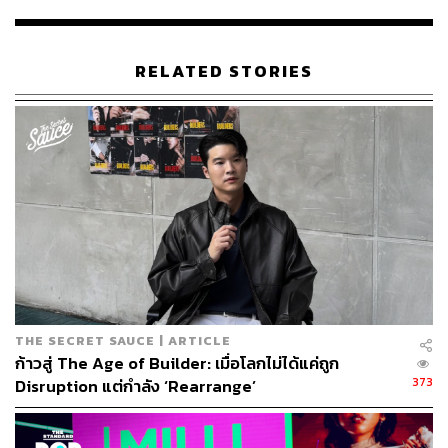
“ทำอะไรก็ได้กูไม่ได้ขอตังค์ใคร หามาด้วยตัวเองกูทำให้แม่
ภูมิใจ” ที่บ่งบอกตัวตน และทัศนคติของเขาได้ชัดเจนยิ่งกว่า
RELATED STORIES
รอยสัก ภาพลักษณ์ เสียงร้อง เพอร์ฟอร์แมนซ์บนเวที หรือคำ
ตัดสินใดๆ ที่คนภายนอกมองเข้ามา
ในวันที่กราฟชีวิตของเด็กหนุ่มวัย 20 ปีคนนี้กำลังพุ่งสูงสุด
THE STANDARD POP มีโอกาสนั่งคุยกับเขาแบบใกล้ชิด ปิด
ทุกช่วงจังหวะของดนตรี เนื้อเพลงแรป และเสียงออโต้จูน เพื่อ
พาทุกคนไปทำความรู้จักกับตัวตนของเขาในมุมที่หลายคน
ไม่มีโอกาสได้เห็นมากนัก
ตลอดระยะเวลา 1 ชั่วโมงครึ่งที่ได้พูดคุยกัน คำตอบที่ตรงไป
ตรงมาของ YOUNGOHM ก็ช่วยยืนยันคำนิยามข้างบนได้เป็น
THE SECRET SAUCE | ARTICLE
อย่างดีว่าเราคิดไม่ผิด แต่สิ่งที่ทำให้เราประหลาดใจมากกว่า
ก้าวสู่ The Age of Builder: เมื่อโลกไม่ได้แค่ถูก
นั้น คือหลายช่วงจังหวะในชีวิตของเขาไม่ได้ง่ายดายอย่างที่
373
Disruption แต่กำลัง ‘Rearrange’
เราเคยคิด
โดยเฉพาะช่วงที่ต้องไปทำงานเป็นคนถือป้ายโฆษณาคอนโด