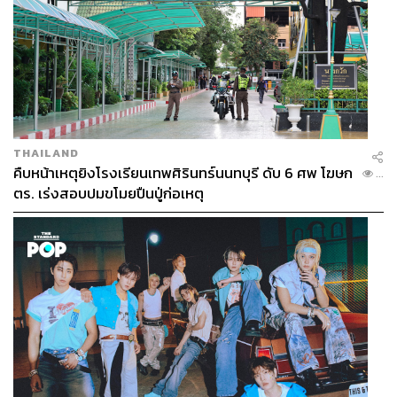
กลุ่มเพื่อนคนอื่นๆ ในโรงเรียนเขามองโลกการแรปของโอม
ด้วยความรู้สึกแบบไหน
ก็สงสัยว่ามึงแรปอะไร ทำอะไรกันวะ บางคนเดินผ่านก็ขำ แต่
พวกผมไม่สนแล้ว เพราะรู้ว่าการแรปนี่ล่ะเฟี้ยวที่สุดแล้ว
(หัวเราะ) คนอื่นเขาไม่สนใจหรอกว่ามันเจ๋งอย่างไร คือเวลา
เขามองว่าพวกผมทำอะไรกันวะ ผมก็คิดว่าพวกเขากำลังทำ
THAILAND
อะไรกันอยู่วะเหมือนกัน เพราะฉะนั้นปล่อยเขาตลกไป เรามี
คืบหน้าเหตุยิงโรงเรียนเทพศิรินทร์นนทบุรี ดับ 6 ศพ โฆษก
...
ความสุขกับเพื่อนเรา กับการแรปของเราพอแล้ว
ตร. เร่งสอบปมขโมยปืนปู่ก่อเหตุ
ผมมีความคิดแบบนี้มาตั้งแต่ตอนเด็กๆ แล้วด้วยนะครับ ตั้งแต่
เล่นมายากล ที่ศึกษาจากในยูทูบว่า เฮ้ย เขาก็เปิดร้านขายของ
เล่นขายกลก็เป็นอาชีพได้ ผมคิดว่าทุกอย่างที่ทำแล้วสนุกมัน
สามารถเป็นอาชีพได้หมด ผมจริงจังกับทุกอย่าง ไม่เคยคิดจะ
ทำอะไรเล่น มันเป็นงานที่ผมจริงจังกับมันมาตลอด
แล้วก็จริงจังจนไม่ได้เป็นเด็กเรียนดีเหมือนเมื่อก่อนเลยนะ
(หัวเราะ) มันดึงๆ กันอยู่ ยังรู้ว่าการเรียนสำคัญ แต่คิดว่าการ
แรปสำคัญกว่า ไม่ได้เต็มที่กับการเรียนเหมือนก่อน เริ่มปล่อย