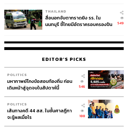
เป็นได้เลย ทุกวันนี้ไม่ว่าใครก็แรปได้ทั้งนั้น แต่จะแรปอย่างไร
โรงเรียนคลี่คลาย
ให้ได้เงิน ให้เป็นอาชีพ อันนี้สำคัญกว่า
THAILAND
สื่อนอกจับตากราดยิง รร. ใน
549
นนทบุรี ชี้ไทยมีอัตราครอบครองปืน
อาจจะไม่ได้บอกใคร แต่อย่างน้อยการทำเพลงก็ต้องมีการ
สูงในระดับต้นของภูมิภาค
เอาผลงานไปให้เพื่อนๆ ฟังบ้าง
ส่วนใหญ่ก็เพื่อนๆ ครับ แต่จะฟังคนเดียวมากกว่า เพราะตอน
ม.ต้น ให้ใครฟังก็ไม่มีใครเข้าใจหรอก อาจจะมีบอกว่าเจ๋งดีๆ
แค่นั้น ความสนใจตอนนั้นผมไปศึกษาเพลง ศึกษาชีวิตของ
EDITOR'S PICKS
ศิลปินต่างประเทศ การเริ่มทำเพลงแรปตั้งแต่เด็กๆ เป็นเรื่อง
ปกติของเขามาก แต่เพื่อนๆ ยังไม่มีใครสนใจเรื่องพวกนี้ เขาก็
ดูละคร ดูซีรีส์อะไรไป เขาไม่เข้าใจก็ไม่เป็นไร
POLITICS
มหากาพย์โกงข้อสอบท้องถิ่น ก่อน
อย่างเพลงแรกที่ผมแต่งก็ไม่มีใครได้ฟังเลยนะ เป็นช่วง ม.1 ที่
546
เดินหน้าสู่จุดจบในสัปดาห์นี้
ผมชอบผู้หญิงคนหนึ่งแล้วอยากแต่งเพลงจีบเขา ซึ่งสุดท้าย
เขาก็ไม่ได้ฟังอยู่ดี (หัวเราะ) ผมเขียนเนื้อลงไปในกระดาษ
POLITICS
เปิดบีตของใครไม่รู้ในยูทูบ แล้วก็นั่งฟังคนเดียว อ่านคนเดียว
เส้นทางคดี 44 สส. ในชั้นศาลฎีกา
ไม่รู้จะเอาไปให้เขาฟังอย่างไร จำเนื้อเพลงไม่ได้แล้วด้วย
188
จะรู้ผลเมื่อไร
แต่ที่จำได้คือผมมุ่งมั่นมากที่จะเขียนเพลงนี้ มีเรื่องอยากบอก