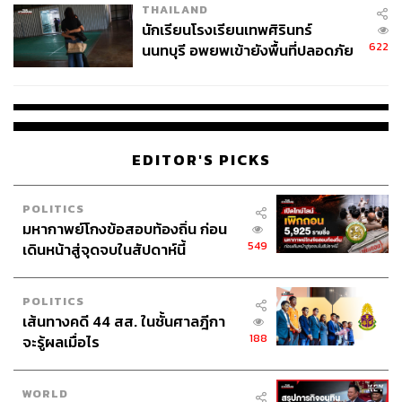
THAILAND
นักเรียนโรงเรียนเทพศิรินทร์
622
นนทบุรี อพยพเข้ายังพื้นที่ปลอดภัย
ชั่วคราว หลังเหตุใช้อาวุธปืนภายใน
โรงเรียนคลี่คลาย
EDITOR'S PICKS
POLITICS
มหากาพย์โกงข้อสอบท้องถิ่น ก่อน
549
เดินหน้าสู่จุดจบในสัปดาห์นี้
POLITICS
เส้นทางคดี 44 สส. ในชั้นศาลฎีกา
188
จะรู้ผลเมื่อไร
WORLD