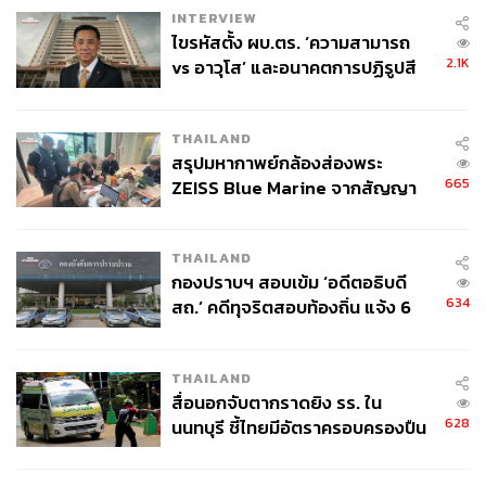
INTERVIEW
ไขรหัสตั้ง ผบ.ตร. ‘ความสามารถ
2.1K
vs อาวุโส’ และอนาคตการปฏิรูปสี
กากี กับ พล.ต.อ. เอก อังสนานนท์
THAILAND
สรุปมหากาพย์กล้องส่องพระ
665
ZEISS Blue Marine จากสัญญา
ผลิต 8.3 ล้าน สู่ข้อพิพาท ‘มา
เวลล์ฯ’ ฟ้อง ‘โทน บางแค’ ผิดนัด
THAILAND
จ่ายหนี้-แอบระบุแบรนด์
กองปราบฯ สอบเข้ม ‘อดีตอธิบดี
634
สถ.’ คดีทุจริตสอบท้องถิ่น แจ้ง 6
ข้อหาหนัก จ่อชง ป.ป.ช. 12 ส.ค. นี้
THAILAND
สื่อนอกจับตากราดยิง รร. ใน
628
นนทบุรี ชี้ไทยมีอัตราครอบครองปืน
สูงในระดับต้นของภูมิภาค