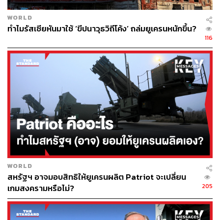
WORLD
ทำไมรัสเซียหันมาใช้ ‘ขีปนาวุธวิถีโค้ง’ ถล่มยูเครนหนักขึ้น?
116
WORLD
สหรัฐฯ อาจมอบสิทธิให้ยูเครนผลิต Patriot จะเปลี่ยน
205
เกมสงครามหรือไม่?