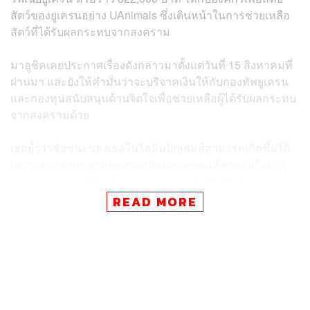
สัตว์ของยูเครนอย่าง UAnimals ซึ่งเดินหน้าในการช่วยเหลือ
สัตว์ที่ได้รับผลกระทบจากสงคราม
มาอูชิคเคยประกาศเรื่องดังกล่าวมาตั้งแต่วันที่ 15 สิงหาคมที่
ผ่านมา และยังให้คำมั่นว่าจะบริจาคเงินให้กับกองทัพยูเครน
และกองทุนสนับสนุนด้านจิตใจเพื่อช่วยเหลือผู้ได้รับผลกระทบ
จากสงครามด้วย
เธอย้ำว่าชัยชนะของเธอในโอลิมปิกเกมส์สามารถเกิดขึ้นได้
เพราะความพยายามของกองทัพและทุกคนที่ช่วยกันในการ
รบของสงครามที่เกิดขึ้นระหว่างยูเครนกับรัสเซียด้วย
READ MORE
ภาพ: Cameron Spencer / Getty Images, rosya_dp /
Instagram
อ้างอิง:
https://uanimals.org/en/news/yaroslava-mahuchikh-d
onates-one-million-hryvnias-to-ukrainian-animal-welf
are-organizations/