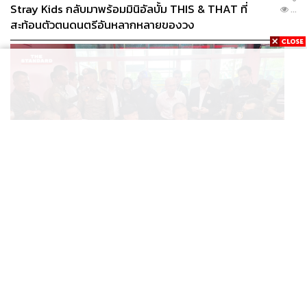
Stray Kids กลับมาพร้อมมินิอัลบั้ม THIS & THAT ที่
...
สะท้อนตัวตนดนตรีอันหลากหลายของวง
THAILAND
รอง ผบ.ตร. ลงพื้นที่ตรวจจุดเกิดเหตุอาคาร 5
...
รร.เทพศิรินทร์ นนทบุรี