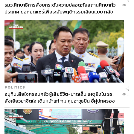
รมว.ศึกษาธิการสั่งยกระดับความปลอดภัยสถานศึกษาทั่ว
...
ประเทศ ขอหยุดแชร์เพื่อระงับพฤติกรรมเลียนแบบ หลัง
เหตุยิงในโรงเรียน
POLITICS
อนุทินเสียใจครอบครัวผู้เสียชีวิต-บาดเจ็บ เหตุยิงใน รร.
...
สั่งเยียวยาจิตใจ เดินหน้าแก้ กม.คุมอาวุธปืน ชี้ผู้ปกครอง
ต้องร่วมรับผิดชอบ