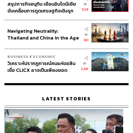
สรุปภารกิจอนุทิน เยือนอินโดนีเซีย
529
ขับเคลื่อนการทูตเศรษฐกิจเชิงรุก
ประกาศหุ้นส่วนยุทธศาสตร์ไทย –
อินโดนีเซีย
Navigating Neutrality:
Thailand and China in the Age
161
of a New Global Order
BUSINESS
/
ECONOMIC
วิเคราะห์ปรากฏการณ์คนแห่ขอสิน
2.6K
เชื่อ CLICX อาจเป็นเพียงยอด
ภูเขาน้ำแข็ง ของปัญหาหนี้ครัว
เรือนไทยที่ถูกซุกไว้
LATEST STORIES