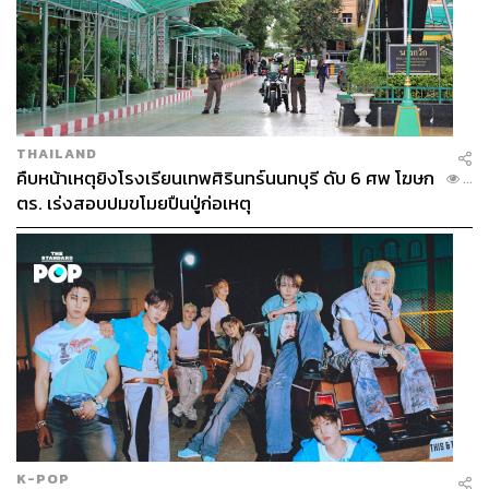
THAILAND
คืบหน้าเหตุยิงโรงเรียนเทพศิรินทร์นนทบุรี ดับ 6 ศพ โฆษก
...
ตร. เร่งสอบปมขโมยปืนปู่ก่อเหตุ
K-POP