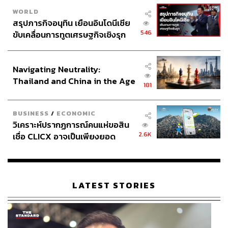
WORLD
สรุปภารกิจอนุทิน เยือนอินโดนีเซีย
546
ขับเคลื่อนการทูตเศรษฐกิจเชิงรุก
ประกาศหุ้นส่วนยุทธศาสตร์ไทย –
อินโดนีเซีย
Navigating Neutrality:
Thailand and China in the Age
181
of a New Global Order
BUSINESS
/
ECONOMIC
วิเคราะห์ปรากฏการณ์คนแห่ขอสิน
2.6K
เชื่อ CLICX อาจเป็นเพียงยอด
ภูเขาน้ำแข็ง ของปัญหาหนี้ครัว
เรือนไทยที่ถูกซุกไว้
LATEST STORIES