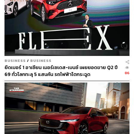
TAGS:
รถยนต์ไฟฟ้า - Electric Vehicle
Xiaomi
Xiaomi SU7
BUSINESS
/
BUSINESS
ยึดเบอร์ 1 อาเซียน เมอร์เซเดส-เบนซ์ เผยยอดขาย Q2 ปี
86
69 ทั่วโลกทะลุ 5 แสนคัน รถไฟฟ้าโตกระฉูด
676
ABOUT THE AUTHOR
ถนัดกิจ จันกิเสน
Content Creator ประจำกองบรรณาธิการ