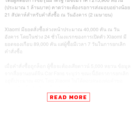
(ประมาณ 1 ล้านบาท) คาดว่าจะต้องรอการส่งมอบอย่างน้อย
21 สัปดาห์สำหรับคำสั่งซื้อ ณ วันอังคาร (2 เมษายน)
Xiaomi มียอดสั่งซื้อล่วงหน้าประมาณ 40,000 คัน ณ วัน
อังคาร โดยในช่วง 24 ชั่วโมงแรกของการเปิดตัว Xiaomi มี
ยอดจองเกือบ 89,000 คัน แต่ผู้ซื้อมีเวลา 7 วันในการยกเลิก
คำสั่งซื้อ
เมื่อคำสั่งซื้อถูกล็อก ผู้ซื้อจะต้องเสียดาวน์ 5,000 หยวน ข้อมูล
จากสื่อยานยนต์จีน Car Fans ระบุว่า ขณะนี้อัตราการยกเลิก
อยู่ที่ประมาณ 40% โดย Xiaomi ไม่ได้ตอบสนองต่อคำขอ
ความคิดเห็นทันทีต่อเรื่องดังกล่าว
READ MORE
บริษัทในกรุงปักกิ่งมียอดขายประมาณ 50,000 คันในช่วง 30
นาทีแรกของการเปิดตัวเชิงพาณิชย์เมื่อวันที่ 28 มีนาคม ใน
ช่วงวันหยุดสุดสัปดาห์เทศกาลอีสเตอร์ โดยมีโชว์รูม Xiaomi
มากกว่า 50 แห่งใน 29 เมืองบนจีนแผ่นดินใหญ่มีการจัดแสดง
SU7 ทำให้ผู้คนต่อคิวเป็นเวลาหลายชั่วโมงเพื่อดูรถรุ่นนี้