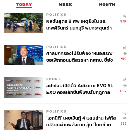
TODAY
WEEK
MONTH
POLITICS
ผลชันสูตร 8 ศพ เหตุยิงใน รร.
1K
เทพศิรินทร์ นนทบุรี พบกระสุนเข้า
จุดสำคัญ ‘ศีรษะ-หน้าอก’ ครูถูกยิง
4 นัด จากระยะไกล
POLITICS
ศาลปกครองไม่รับฟ้อง ‘หมอสรณ’
759
ขอเพิกถอนมติสรรหา กสทช. ชี้ยัง
ไม่ใช่ผู้เดือดร้อนเสียหาย
SPORT
adidas เปิดตัว Adizero EVO SL
637
EXO คอลเล็กชันพิเศษรับฤดูกาล
College Football
POLITICS
‘เอกนิติ’ เผยเงินกู้ 4 แสนล้าน โฟกัส
323
เปลี่ยนผ่านพลังงาน ลุ้น ‘ไทยช่วย