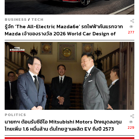
THE STANDARD WEALTH ผู้เสพติดโลก
ธุรกิจ การตลาด เทคโนโลยี และชอบสำรวจ
โลกออฟไลน์และออนไลน์มาถอดรหัสความ
เคลื่อนไหวให้เป็นเรื่องเข้าใจง่าย สนุก และได้
BUSINESS
/
TECH
ไอเดียใหม่ๆ
รู้จัก ‘The All-Electric Mazda6e’ รถไฟฟ้าคันแรกจาก
277
Mazda เจ้าของรางวัล 2026 World Car Design of
the Year [ADVERTORIAL]
POLITICS
นายกฯ ต้อนรับซีอีโอ Mitsubishi Motors ปักหมุดลงทุน
229
ไทยเพิ่ม 1.6 หมื่นล้าน ดันไทยฐานผลิต EV ถึงปี 2573