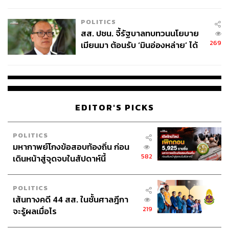
ไทยพลัส’ เฟส 2 รอประเมินความ
เหมาะสม
POLITICS
สส. ปชน. จี้รัฐบาลทบทวนนโยบาย
269
เมียนมา ต้อนรับ ‘มินอ่องหล่าย’ ได้
แค่สัญญาว่างเปล่า
EDITOR'S PICKS
POLITICS
มหากาพย์โกงข้อสอบท้องถิ่น ก่อน
582
เดินหน้าสู่จุดจบในสัปดาห์นี้
POLITICS
เส้นทางคดี 44 สส. ในชั้นศาลฎีกา
219
จะรู้ผลเมื่อไร