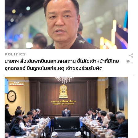
POLITICS
นายกฯ สั่งเข้มพกปืนนอกเคหสถาน ชี้ไม่ใช่เจ้าหน้าที่มีโทษ
...
อุกฉกรรจ์ ปืนถูกขโมยก่อเหตุ เจ้าของร่วมรับผิด