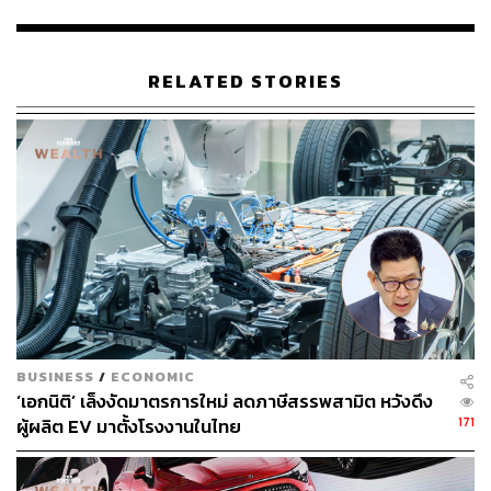
เพื่อเทียบชั้นกับ Tesla Model 3 โดยเขายืนยันว่า 90% ของ
ประสิทธิภาพ SU7 นั้นเหนือกว่ารถยนต์รุ่นนั้นของ Tesla
นอกจากนี้ยังมีราคาเริ่มต้นถูกกว่า Model 3 ประมาณ 30,000
RELATED STORIES
หยวน (ประมาณ 130,000 บาท)
ภาพ: Yin Liqin / China News Service / VCG via Getty
Images
อ้างอิง:
https://www.scmp.com/tech/big-tech/article/3257587/
chinese-smartphone-giant-xiaomi-sees-robust-dema
nd-first-ev-even-buyers-face-delivery-wait-times
https://www.reuters.com/business/autos-transportatio
n/xiaomis-ev-buyers-face-up-seven-month-wait-car-a
pp-shows-2024-04-01/
BUSINESS
/
ECONOMIC
‘เอกนิติ’ เล็งงัดมาตรการใหม่ ลดภาษีสรรพสามิต หวังดึง
171
ผู้ผลิต EV มาตั้งโรงงานในไทย
สามารถติดตาม THE STANDARD WEALTH
ผ่านแอปพลิเคชันต่างๆ ที่คุณสะดวกหรือใช้งานอยู่แล้วได้เลย