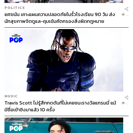
POLITICS
ยศชนัน เคาะแผนความปลอดภัยในรั้วโรงเรียน 90 วัน ส่ง
...
นักสุขภาพจิตดูแล-คุมเข้มคัดกรองสิ่งผิดกฎหมาย
MUSIC
Travis Scott ไม่รู้สึกกดดันที่ไม่เคยชนะรางวัลแกรมมี่ แม้
...
มีชื่อเข้าชิงมาแล้ว 10 ครั้ง