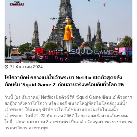
21 ธันวาคม 2024
โกโกวายักษ์ กลางแม่น้ำเจ้าพระยา Netflix เปิดตัวสุดอลัง
ต้อนรับ ‘Squid Game 2’ ก่อนฉายจริงพร้อมกันทั่วโลก 26
ธ.ค. นี้
วันนี้ (21 ธันวาคม)​ Netflix เปิดตัวซีรีส์ ‘Squid Game ซีซัน 2’ ด้วยการ
ยกตุ๊กตาสังหารโกโกวา หรือ ยองฮี ขนาดใหญ่ที่สุดในโลกล่องแม่น้ำ
เจ้าพระยา ให้แฟนๆ ซีรีส์ชาวไทยได้ชมผ่านขบวนเรือในแม่น้ำ
เจ้าพระยา วันที่ 21-22 ธันวาคม 2567 โดยจะล่องเรือผ่านเส้นทางต่อ
ไปนี้ สะพานพระราม 8 สะพานพระปิ่นเกล้า วัดอรุณราชวรารามราช
วรมหาวิหาร สะพานพุท...