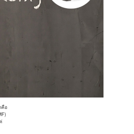
ดคือ
MF)
ค่