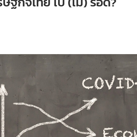
รษฐกิจไทย ไป (ไม่) รอด?