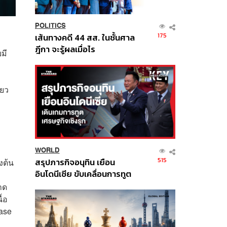
POLITICS
175
เส้นทางคดี 44 สส. ในชั้นศาล
ฎีกา จะรู้ผลเมื่อไร
มี
่ยว
WORLD
515
สรุปภารกิจอนุทิน เยือน
งต้น
อินโดนีเซีย ขับเคลื่อนการทูต
เศรษฐกิจเชิงรุก ประกาศหุ้น
าด
ส่วนยุทธศาสตร์ไทย –
้อ
อินโดนีเซีย
case