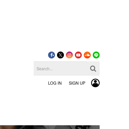
LOG IN
SIGN UP