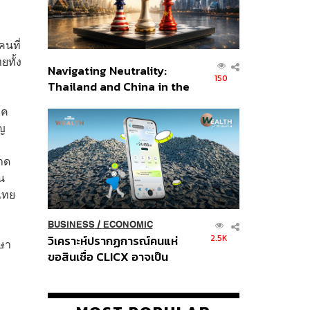
นที่
ยทั้ง
Navigating Neutrality:
150
Thailand and China in the
Age of a New Global
โค
Order
ิญ
าด
น
ไทย
BUSINESS
/
ECONOMIC
2.5K
วิเคราะห์ปรากฏการณ์คนแห่
กษา
ขอสินเชื่อ CLICX อาจเป็น
เพียงยอดภูเขาน้ำแข็ง ของ
ปัญหาหนี้ครัวเรือนไทยที่ถูกซุก
ไว้