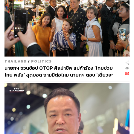
นายกรัฐมนตรีกล่าวว่า การที่รัฐมนตรีว่าการกระทรวง
กลาโหมและผู้บัญชาการเหล่าทัพทุกเหล่าทัพร่วมเดินทาง
เยือนเวียดนามครั้งนี้ สะท้อนถึงความจริงจังของไทยในการ
ยกระดับความร่วมมือด้านความมั่นคง พร้อมเสนอจัดตั้ง
กลไกหารือ 2+2 ระหว่างรัฐมนตรีว่าการกระทรวงการต่าง
ประเทศและรัฐมนตรีว่าการกระทรวงกลาโหมของทั้งสอง
ประเทศ นอกจากนี้ ไทยยืนยันว่าจะไม่อนุญาตให้มีการใช้ดิน
แดนไทยเพื่อเคลื่อนไหวต่อต้านประเทศมิตร และพร้อมบังคับ
ใช้กฎหมายอย่างเต็มที่ รวมทั้งสนับสนุนการจัดประชุมคณะ
THAILAND
/
POLITICS
ทำงานร่วมในประเด็นดังกล่าวโดยเร็ว
นายกฯ ชวนช้อป OTOP ศิลปาชีพ แม่ค้าร้อง ‘ไทยช่วย
68
ไทย พลัส’ สุดยอด ถามมีต่อไหม นายกฯ ตอบ ‘เดี๋ยวจะ
4. ดูแลและส่งเสริมการลงทุนของภาคเอกชนไทยใน
พยายาม’
เวียดนาม
นายกรัฐมนตรีได้สะท้อนข้อห่วงกังวลของภาคเอกชนไทยที่
ดำเนินธุรกิจในเวียดนามมายาวนานกว่า 30 ปี โดยเฉพาะ
ประเด็นการเปลี่ยนแปลงกฎระเบียบและบังคับใช้กฎหมายที่
อาจส่งผลกระทบต่อการดำเนินธุรกิจ รวมถึงกรณีที่บางบริษัท
อยู่ระหว่างรอการชำระเงินตามสัญญา