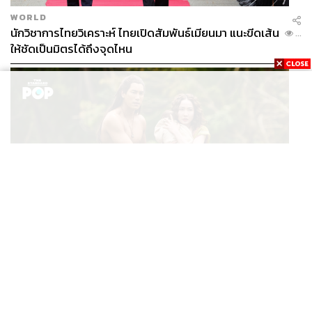
WORLD
นักวิชาการไทยวิเคราะห์ ไทยเปิดสัมพันธ์เมียนมา แนะขีดเส้น
...
ให้ชัดเป็นมิตรได้ถึงจุดไหน
FILM
นาคี๓ ครุฑา นาคี เผยภาพชุดแรก พร้อมปักวันฉาย 22 ต.ค.
...
นี้