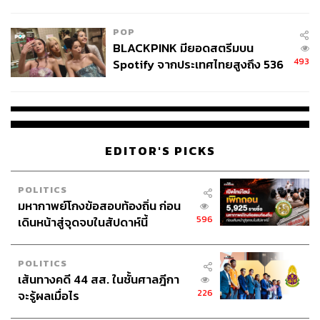
College Football
POP
BLACKPINK มียอดสตรีมบน
493
Spotify จากประเทศไทยสูงถึง 536
ล้านครั้ง ตลอด 10 ปีที่ผ่านมา
EDITOR'S PICKS
POLITICS
มหากาพย์โกงข้อสอบท้องถิ่น ก่อน
596
เดินหน้าสู่จุดจบในสัปดาห์นี้
POLITICS
เส้นทางคดี 44 สส. ในชั้นศาลฎีกา
226
จะรู้ผลเมื่อไร