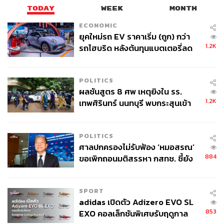
TODAY
WEEK
MONTH
ECONOMIC
ยุคใหม่รถ EV ราคาเริ่ม (ถูก) กว่า
1.2K
รถไฮบริด หลังต้นทุนแบตเตอรี่ลด
ลง - จีนแห่บุกตลาดเกิดใหม่
POLITICS
ผลชันสูตร 8 ศพ เหตุยิงใน รร.
1.2K
เทพศิรินทร์ นนทบุรี พบกระสุนเข้า
จุดสำคัญ ‘ศีรษะ-หน้าอก’ ครูถูกยิง
4 นัด จากระยะไกล
POLITICS
ศาลปกครองไม่รับฟ้อง ‘หมอสรณ’
884
ขอเพิกถอนมติสรรหา กสทช. ชี้ยัง
ไม่ใช่ผู้เดือดร้อนเสียหาย
SPORT
adidas เปิดตัว Adizero EVO SL
853
EXO คอลเล็กชันพิเศษรับฤดูกาล