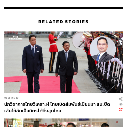
ก่อนขยายสู่ 50,000 ล้านดอลลาร์สหรัฐในอนาคต
นายกรัฐมนตรียืนยันว่า ไทยพร้อมสนับสนุนยุทธศาสตร์
RELATED STORIES
Three Connects โดยเฉพาะความร่วมมือด้านเศรษฐกิจสี
เขียวและการบรรลุเป้าหมาย Net Zero พร้อมแสดงความเชื่อ
มั่นว่ามูลค่าการค้าระหว่างสองประเทศจะบรรลุ 25,000 ล้าน
ดอลลาร์สหรัฐได้ภายในปีนี้ และมีโอกาสขยายตัวถึง 30,000
ล้านดอลลาร์สหรัฐในอนาคตอันใกล้
3. เสริมสร้างความร่วมมือด้านความมั่นคงและการบังคับใช้
กฎหมาย
ประธานาธิบดีเวียดนามเสนอให้มีการพัฒนากลไกความร่วม
มือด้านความมั่นคงระหว่างสองประเทศ ทั้งในระดับกองทัพ
WORLD
หน่วยงานความมั่นคง และหน่วยงานทางทะเล รวมถึงการ
นักวิชาการไทยวิเคราะห์ ไทยเปิดสัมพันธ์เมียนมา แนะขีด
พิจารณาจัดทำสนธิสัญญาส่งผู้ร้ายข้ามแดน และการแก้ไข
27
เส้นให้ชัดเป็นมิตรได้ถึงจุดไหน
ปัญหาผู้ที่พำนักอยู่ในประเทศไทยโดยผิดกฎหมาย