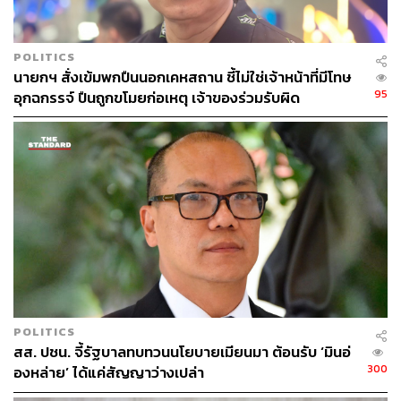
ประธานาธิบดีเวียดนามยืนยันว่า รัฐบาลเวียดนามให้ความ
สำคัญกับนักลงทุนไทย ซึ่งล้วนเป็นบริษัทชั้นนำที่มีบทบาท
POLITICS
สำคัญต่อการพัฒนาเศรษฐกิจของเวียดนาม พร้อมย้ำว่าจะ
นายกฯ สั่งเข้มพกปืนนอกเคหสถาน ชี้ไม่ใช่เจ้าหน้าที่มีโทษ
ไม่มีการบังคับใช้กฎหมายย้อนหลัง และได้กำชับหน่วยงานที่
95
อุกฉกรรจ์ ปืนถูกขโมยก่อเหตุ เจ้าของร่วมรับผิด
เกี่ยวข้องให้รับฟังและเร่งแก้ไขปัญหาของนักลงทุนอย่างใกล้
ชิด
5. สานต่อสัญลักษณ์แห่งมิตรภาพไทย-เวียดนาม
ไทยพร้อมสนับสนุนนกกระเรียนจำนวน 12 ตัวแก่เวียดนาม
ภายในปีนี้ เพื่อเป็นสัญลักษณ์แห่งมิตรภาพ ความร่วมมือด้าน
การอนุรักษ์ทรัพยากรธรรมชาติ และความสัมพันธ์อัน
แน่นแฟ้นระหว่างประชาชนของทั้งสองประเทศ ซึ่งสะท้อน
วิสัยทัศน์ร่วม ‘จับมือและเติบโตไปด้วยกัน’ อย่างเป็นรูปธรรม
POLITICS
TAGS:
Asean
เศรษฐกิจไทย
นายกรัฐมนตรี
Vietnam
สส. ปชน. จี้รัฐบาลทบทวนนโยบายเมียนมา ต้อนรับ ‘มินอ่
อนุทิน ชาญวีรกูล
Thailand
To Lam
300
องหล่าย’ ได้แค่สัญญาว่างเปล่า
ความสัมพันธ์ไทย-เวียดนาม