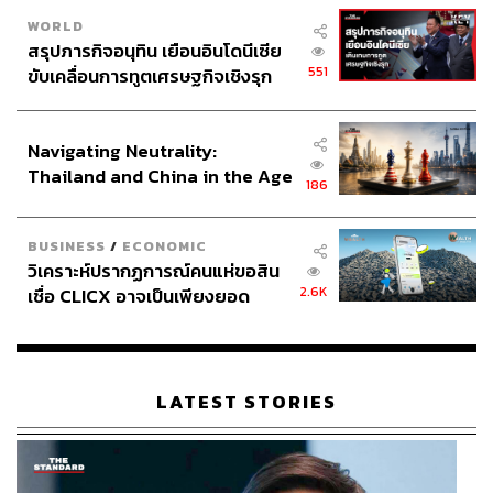
WORLD
สรุปภารกิจอนุทิน เยือนอินโดนีเซีย
551
ขับเคลื่อนการทูตเศรษฐกิจเชิงรุก
ประกาศหุ้นส่วนยุทธศาสตร์ไทย –
อินโดนีเซีย
Navigating Neutrality:
Thailand and China in the Age
186
of a New Global Order
BUSINESS
/
ECONOMIC
วิเคราะห์ปรากฏการณ์คนแห่ขอสิน
2.6K
เชื่อ CLICX อาจเป็นเพียงยอด
ภูเขาน้ำแข็ง ของปัญหาหนี้ครัว
เรือนไทยที่ถูกซุกไว้
LATEST STORIES