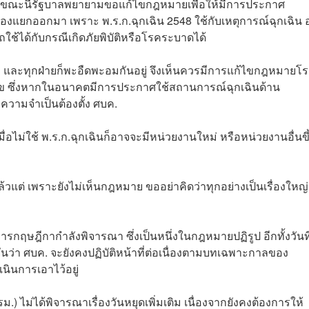
ย ซึ่งขณะนี้รัฐบาลพยายามขอแก้ไขกฎหมายเพื่อให้มีการประกาศ
ต้องแยกออกมา เพราะ พ.ร.ก.ฉุกเฉิน 2548 ใช้กับเหตุการณ์ฉุกเฉิน 
ช้ได้กับกรณีเกิดภัยพิบัติหรือโรคระบาดได้
ัก และทุกฝ่ายก็พะอืดพะอมกันอยู่ จึงเห็นควรมีการแก้ไขกฎหมายโ
สุข ซึ่งหากในอนาคตมีการประกาศใช้สถานการณ์ฉุกเฉินด้าน
มีความจำเป็นต้องตั้ง ศบค.
เมื่อไม่ใช้ พ.ร.ก.ฉุกเฉินก็อาจจะมีหน่วยงานใหม่ หรือหน่วยงานอื่นขึ
้วแต่ เพราะยังไม่เห็นกฎหมาย ขออย่าคิดว่าทุกอย่างเป็นเรื่องใหญ่
ฤษฎีกากำลังพิจารณา ซึ่งเป็นหนึ่งในกฎหมายปฏิรูป อีกทั้งวันที
นว่า ศบค. จะยังคงปฏิบัติหน้าที่ต่อเนื่องตามบทเฉพาะกาลของ
นินการเอาไว้อยู่
.) ไม่ได้พิจารณาเรื่องวันหยุดเพิ่มเติม เนื่องจากยังคงต้องการให้