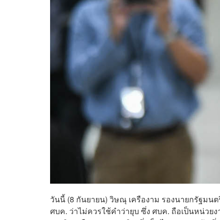
วันนี้ (8 กันยายน) วิษณุ เครืองาม รองนายกรัฐมน
ศบค. ว่าไม่ควรใช้คำว่ายุบ ซึ่ง ศบค. ถือเป็นห