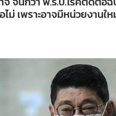
าจ จนกว่า พ.ร.บ.โรคติดต่อฉ
ือไม่ เพราะอาจมีหน่วยงานให