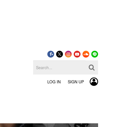
LOG IN
SIGN UP