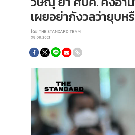
วิษณุ ย้ำ ศบค. คงอำน
เผยอย่ากังวลว่ายุบหร
โดย
THE STANDARD TEAM
08.09.2021