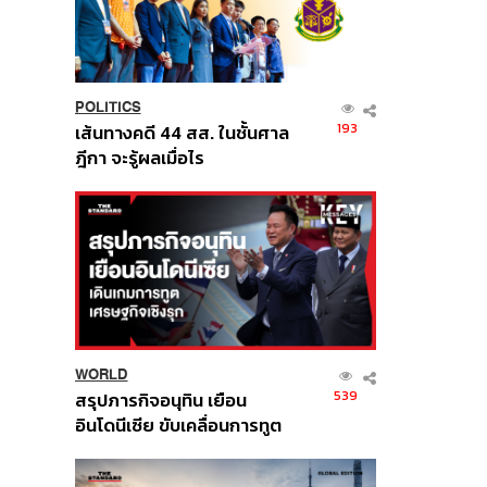
POLITICS
193
เส้นทางคดี 44 สส. ในชั้นศาล
ฎีกา จะรู้ผลเมื่อไร
WORLD
539
สรุปภารกิจอนุทิน เยือน
อินโดนีเซีย ขับเคลื่อนการทูต
เศรษฐกิจเชิงรุก ประกาศหุ้น
ส่วนยุทธศาสตร์ไทย –