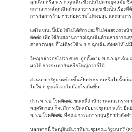
ฉุกเฉิน หรือ พ.ร.ก.ฉุกเฉิน ซึ่งเป็นไปตามยุคสมั
สถานการณ์ฉุกเฉินด้านสาธารณสุข ซึ่งเป็นเรื่องที่
การก่อการร้าย การก่อความไม่สงบสุข และสามารถใ
แต่ในขณะนี้เมื่อใช้ไปได้สักระยะก็ไม่ค่อยจะตรงน
ติดต่อ เพื่อใช้กับสถานการณ์ฉุกเฉินด้านสาธารณ
สาธารณสุข ก็ไม่ต้องใช้ พ.ร.ก.ฉุกเฉิน ส่งผลให้ไม่
วิษณุกล่าวต่อไปว่า ศบค. ถูกตั้งตาม พ.ร.ก.ฉุกเฉิน 
มาได้ อาจจะเท่ากันหรือใหญ่กว่าก็ได้
ส่วนนายกรัฐมนตรีจะขึ้นเป็นประธานหรือไม่นั้นก็แล
ไม่ใช่ว่ายุบแล้วจะไม่มีอะไรเกิดขึ้น
ส่วน พ.ร.บ.โรคติดต่อ ขณะนี้สำนักงานคณะกรรมการก
พฤศจิกายน ก็จะมีการเปิดสมัยประชุมสภาแล้ว ยืนยั
พ.ร.บ.โรคติดต่อ ที่คณะกรรมการกฤษฎีกากำลังดำเ
นอกจากนี้ วิษณุยืนยันว่าที่ประชุมคณะรัฐมนตรี (ครม