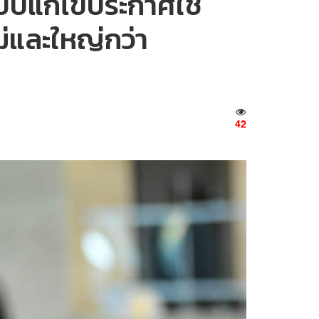
บับแก้ไขประกาศใช้
ม่และใหญ่กว่า
42