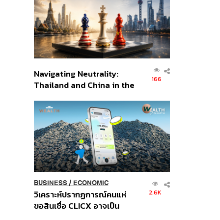
อินโดนีเซีย
Navigating Neutrality:
166
Thailand and China in the
Age of a New Global
Order
BUSINESS
/
ECONOMIC
2.6K
วิเคราะห์ปรากฏการณ์คนแห่
ขอสินเชื่อ CLICX อาจเป็น
เพียงยอดภูเขาน้ำแข็ง ของ