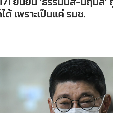
 171 ยืนยัน ‘ธรรมนัส-นฤมล’
็ได้ เพราะเป็นแค่ รมช.