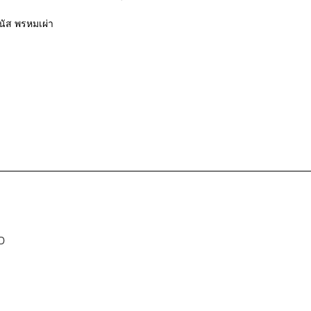
ัส พรหมเผ่า
D