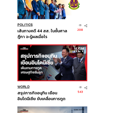
POLITICS
208
เส้นทางคดี 44 สส. ในชั้นศาล
ฎีกา จะรู้ผลเมื่อไร
WORLD
543
สรุปภารกิจอนุทิน เยือน
อินโดนีเซีย ขับเคลื่อนการทูต
เศรษฐกิจเชิงรุก ประกาศหุ้น
ส่วนยุทธศาสตร์ไทย –