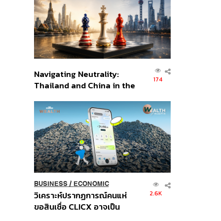
อินโดนีเซีย
Navigating Neutrality:
174
Thailand and China in the
Age of a New Global
Order
BUSINESS
/
ECONOMIC
2.6K
วิเคราะห์ปรากฏการณ์คนแห่
ขอสินเชื่อ CLICX อาจเป็น
เพียงยอดภูเขาน้ำแข็ง ของ