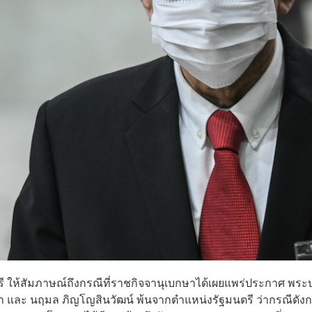
ตรี ให้สัมภาษณ์ถึงกรณีที่ราชกิจจานุเบกษาได้เผยแพร่ประกาศ พร
า และ นฤมล ภิญโญสินวัฒน์ พ้นจากตำแหน่งรัฐมนตรี ว่ากรณีดังก