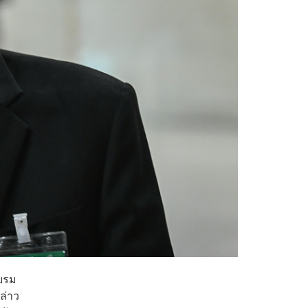
ะบรม
ล่าว