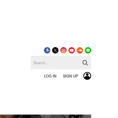
LOG IN
SIGN UP