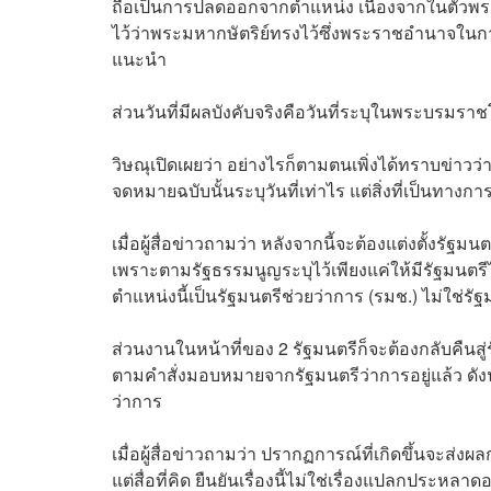
ถือเป็นการปลดออกจากตำแหน่ง เนื่องจากในตัวพร
ไว้ว่าพระมหากษัตริย์ทรงไว้ซึ่งพระราชอํานาจในก
แนะนํา
ส่วนวันที่มีผลบังคับจริงคือวันที่ระบุในพระบรมราช
วิษณุเปิดเผยว่า อย่างไรก็ตามตนเพิ่งได้ทราบข่าวว่
จดหมายฉบับนั้นระบุวันที่เท่าไร แต่สิ่งที่เป็นท
เมื่อผู้สื่อข่าวถามว่า หลังจากนี้จะต้องแต่งตั้งรัฐ
เพราะตามรัฐธรรมนูญระบุไว้เพียงแค่ให้มีรัฐมนตรีได้
ตำแหน่งนี้เป็นรัฐมนตรีช่วยว่าการ (รมช.) ไม่ใช่รั
ส่วนงานในหน้าที่ของ 2 รัฐมนตรีก็จะต้องกลับคืนสู
ตามคำสั่งมอบหมายจากรัฐมนตรีว่าการอยู่แล้ว ดังนั้
ว่าการ
เมื่อผู้สื่อข่าวถามว่า ปรากฏการณ์ที่เกิดขึ้นจะส่
แต่สื่อที่คิด ยืนยันเรื่องนี้ไม่ใช่เรื่องแปลกประห