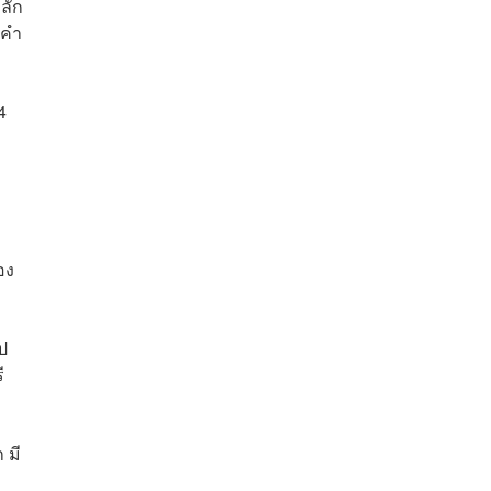
ลัก
คํา
64
อง
ป
ี
 มี