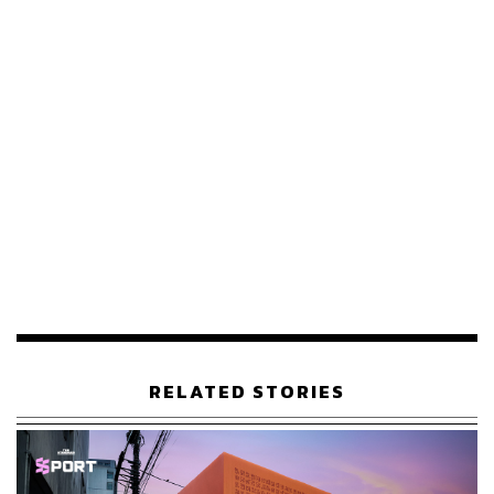
แต่ดูเหมือนว่าหลังจากที่
One Piece Live Action
ได้ออกสู่
สายตาของคนดูเพียงแค่หนึ่งสัปดาห์ คำถามหรือข้อครหา
เหล่านั้นก็มลายหายไปจนหมดสิ้นเมื่อผู้ชมและนักวิจารณ์ต่าง
กล่าวเป็นเสียงเดียวกันว่า ‘
One Piece
คือซีรีส์ที่ดัดแปลงมาจา
กมังงะได้อย่างงดงาม’ และข้อพิสูจน์นั้นก็เป็นรูปธรรมที่
ชัดเจนด้วยการขึ้นอันดับ 1 ใน 84 ประเทศ แซงหน้าสถิติที่
Stranger Things Season 4
และ
Wednesday
เคยทำเอาไว้
83 ประเทศ ส่วนเหตุผลที่
One Piece Live Action
ประสบ
ความสำเร็จอย่างท่วมท้นอาจแบ่งเป็น 3 ข้อใหญ่ได้ดังนี้
RELATED STORIES