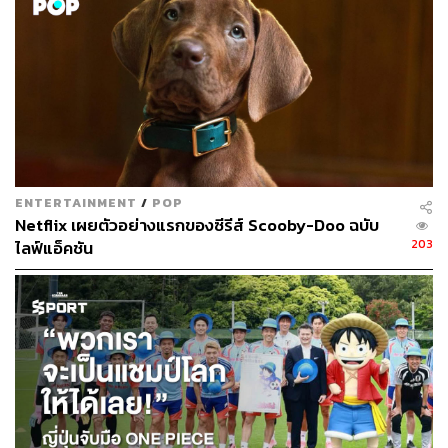
ทั้งหมดนี้จึงกลายเป็นความท้าทายที่สำคัญมาก เพราะการ
พบปะกับบางตัวละครอาจมีเวลาเล่าเพียงแค่ 1-2 ตอน ฉะนั้น
การที่จะทำให้คนดูเชื่อต้องไม่ได้มาจากภาพลักษณ์เพียงอย่าง
เดียว แต่ต้องมาจากเคมีด้วย และนั่นได้กลายเป็นสิ่งหนึ่งที่
One Piece Live Action
ประสบความสำเร็จอย่างยิ่งยวดใน
ฐานะซีรีส์ที่ดัดแปลงมาจากมังงะ
ENTERTAINMENT
/
POP
Netflix เผยตัวอย่างแรกของซีรีส์ Scooby-Doo ฉบับ
203
ไลฟ์แอ็คชัน