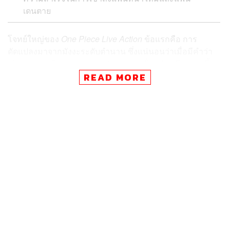
เดนตาย
โจทย์ใหญ่ของ
One Piece Live Action
ข้อแรกคือ การ
ดัดแปลงมาจากมังงะระดับตำนาน ซึ่งแน่นอนว่าเมื่อมีคำว่า
‘ตำนาน’ ต่อท้ายความคาดหวังจากทางฝั่งแฟนๆ จึงพุ่งสูงขึ้น
ตามไปด้วย และนั่นก็ได้นำมาซึ่งความกดดันอย่างมหาศาล
READ MORE
ตั้งแต่มีข่าวว่าโปรเจกต์นี้กำลังจะเกิดขึ้นจริงในอนาคต โดย
เฉพาะอย่างยิ่งเมื่อมีอนิเมะเป็นตัวเปรียบเทียบความสำเร็จ
ความท้าทายนี้จึงยิ่งทวีคูณมากขึ้นไปอีก เพราะหากซีรีส์ไม่
สามารถพาคนดูไปถึงฝั่งฝันมันอาจจบลงที่คำก่นด่าและสาป
แช่งจากทุกฝ่าย
และข้อที่สองคือ ถึงแม้ในขั้นตอนการผลิต Eiichiro Oda ซึ่ง
เป็นผู้ให้กำเนิดจะมาเป็นคนดูแลควบคุมงานสร้าง โดยเฉพาะ
ในส่วนของนักแสดงที่ทุกคนต่างตั้งคำถามไปในทิศทาง
เดียวกันว่า พวกเขาเหล่านั้นจะหน้าตาเป็นอย่างไร? และที่
สำคัญคือ ภาพลักษณ์ของพวกเขาจะตรงตามต้นฉบับแค่
ไหน?