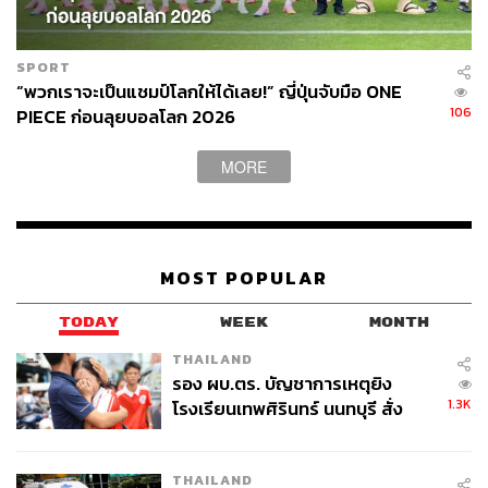
เคารพต้นฉบับ แต่กล้าที่จะเปลี่ยนแปลง
SPORT
“พวกเราจะเป็นแชมป์โลกให้ได้เลย!” ญี่ปุ่นจับมือ ONE
การเคารพต้นฉบับถือเป็นเรื่องที่ดีและถูกต้อง แต่ในขณะ
106
PIECE ก่อนลุยบอลโลก 2026
เดียวกัน
One Piece Live Action
ก็กล้าที่จะเปลี่ยนแปลงบาง
อย่างให้แตกต่างไปจากต้นฉบับ ส่วนหนึ่งอาจเป็นเพราะการ
MORE
ดัดแปลงมังงะ 11 เล่มให้มาอยู่ในซีรีส์ที่มีความยาวเพียงแค่ 8
ตอนนั้นไม่ใช่เรื่องง่าย ซึ่งทีมสร้างจะต้องตัดสินใจอย่างเฉียบ
คมว่า ส่วนไหนที่พวกเขาควรตัด และส่วนไหนที่ควรเพิ่ม เพื่อ
ให้เรื่องราวการผจญภัยของกลุ่มหมวกฟางมีชีวิตในโลกของ
MOST POPULAR
Live Action มากกว่าจะยึดติดกับโลกในกระดาษทั้งหมด
TODAY
WEEK
MONTH
อย่างแรกที่เห็นได้ชัดคือ การเปลี่ยนแปลงรายละเอียดทาง
THAILAND
กายภาพของตัวละคร เช่น Sanji ที่ในมังงะเป็นตัวละครที่มี
รอง ผบ.ตร. บัญชาการเหตุยิง
‘คิ้วม้วน’ แต่ซีรีส์ได้เปลี่ยนให้เขาเป็นคนที่มีคิ้วปกติ หรือ
1.3K
โรงเรียนเทพศิรินทร์ นนทบุรี สั่ง
Usopp ที่ในมังงะเป็นตัวละครที่มี ‘จมูกยาว’ แต่พอมาอยู่ในซี
ค้นหา 2 รอบยืนยันไร้คนติดค้าง พบ
รีส์ก็ถูกเปลี่ยนให้เป็นคนที่มีจมูกเหมือนคนธรรมดาทั่วไป
ศพปู่-ย่าที่บ้านพักผู้ก่อเหตุ
THAILAND