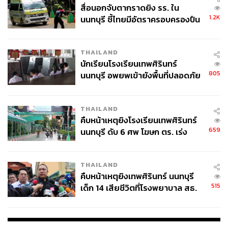
สื่อนอกจับตากราดยิง รร. ใน
1.2K
นนทบุรี ชี้ไทยมีอัตราครอบครองปืน
สูงในระดับต้นของภูมิภาค
THAILAND
นักเรียนโรงเรียนเทพศิรินทร์
805
นนทบุรี อพยพเข้ายังพื้นที่ปลอดภัย
ชั่วคราว หลังเหตุใช้อาวุธปืนภายใน
โรงเรียนคลี่คลาย
THAILAND
คืบหน้าเหตุยิงโรงเรียนเทพศิรินทร์
659
นนทบุรี ดับ 6 ศพ โฆษก ตร. เร่ง
ถึงกระนั้น บางตัวละครทีมสร้างก็เลือกที่จะคงไว้ซึ่งคาแรก
สอบปมขโมยปืนปู่ก่อเหตุ
เตอร์เดิม เช่น Buggy ที่แทบจะเรียกได้ว่าถอดแบบมาจากมัง
THAILAND
งะทุกกระเบียดนิ้ว หรือ Arlong ที่ถึงจะเหมือน แต่ก็มีการปรับ
คืบหน้าเหตุยิงเทพศิรินทร์ นนทบุรี
รายละเอียดเล็กๆ น้อยๆ อย่างเสื้อผ้าเพิ่มเข้ามา เพื่อช่วยขยับ
515
เด็ก 14 เสียชีวิตที่โรงพยาบาล สธ.
ขยายมิติด้านความสมจริงให้กับตัวละคร
ยืนยันครูเสียชีวิต 5 ราย เจ็บ 22
ราย
และอย่างที่สองคือ การเปลี่ยนฉากที่อยู่ในต้นฉบับให้แตกต่าง