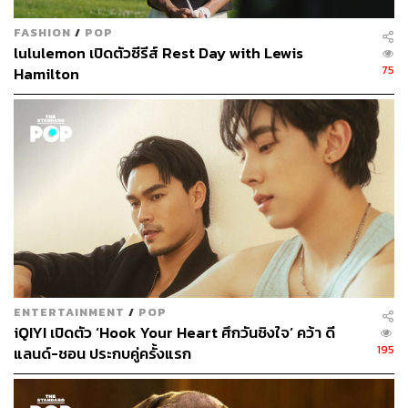
Oda โดยตรงแทบทั้งสิ้น และเมื่อสวมบทที่แต่ละคนได้รับมันก็
ยิ่งเผยให้เห็นถึงเคมีที่เข้ากันมากขึ้นเรื่อยๆ จนแทบจะลบ
FASHION
/
POP
lululemon เปิดตัวซีรีส์ Rest Day with Lewis
ความแคลงใจที่บางคนมีอย่างรวดเร็ว
75
Hamilton
แต่ภาพใหญ่ของ
One Piece
ไม่ได้มีแค่กลุ่มหมวกฟาง เมื่อ
การเดินทางของพวกเขาได้พบเจอกับผู้คนอีกมากมาย และ
โจทย์ที่ตามมาคือ นักแสดงเหล่านั้นต้องทำให้คนดูเชื่อในตัว
ละครนั้นจริงๆ ซึ่ง
One Piece Live Action
สามารถตีโจทย์
ตรงนี้ได้อย่างแตกฉาน โดยการคัดเลือกนักแสดงที่ดูเหมือน
หรือมีลักษณะที่คล้ายคลึงกับตัวละครในมังงะเข้ามา แม้จะมี
บางส่วนที่ดูแตกต่างจากต้นฉบับไปบ้าง แต่ทีมสร้างก็เลือกที่
จะตีความพวกเขาใหม่ในฐานะคนที่อาศัยอยู่ในโลกนี้จริงๆ
อย่างไรก็ดี ตัวละครเหล่านี้อาจไม่ได้มีบทบาทที่โดดเด่นใน
ENTERTAINMENT
/
POP
ปัจจุบัน (หากไม่เคยติดตามมังงะมาก่อน) แต่ Oda ก็ให้ความ
iQIYI เปิดตัว ‘Hook Your Heart ศึกวันชิงใจ’ คว้า ดี
สำคัญกับพวกเขาทุกคน โดยเฉพาะในแง่เคมีที่ต้องสัมพันธ์
195
แลนด์-ชอน ประกบคู่ครั้งแรก
กับโลกของ
One Piece
เพราะถ้าหากไม่สัมพันธ์กันมันอาจ
ทำให้รู้สึกแปร่งหากพวกเขาจะต้องรับส่งบทสนทนาหรือฉาก
แอ็กชันกัน