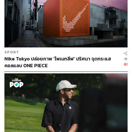
ภาพ: Netflix
เคมีของนักแสดงที่ลงตัว
SPORT
ปฏิเสธไม่ได้ว่าประตูด่านแรกของซีรีส์ก็คือเรื่องนักแสดง ถึง
Nike Tokyo ปล่อยภาพ ‘โพเนกลีฟ’ ปริศนา จุดกระแส
จะมีภาพหลุดหรือภาพนิ่งออกมาหลายคนก็ยังคงคิดว่าการ
61
คอลแลบ ONE PIECE
สร้าง
One Piece Live Action
ต้องเป็นเรื่องที่ไม่เข้าท่าแน่ แต่
เมื่อดูจนจบหลายคนคงเห็นพ้องต้องกันว่า นักแสดงเหล่านี้ได้
กลายเป็นส่วนสำคัญที่ทำให้โลกของ
One Piece
มีชีวิตขึ้นมา
จริงๆ
เริ่มที่นักแสดงเจ้าของบทบาทในกลุ่มหมวกฟางอย่าง Iñaki
Godoy (Monkey D. Luffy), Mackenyu Arata (Zoro), Emily
Rudd (Nami), Taz Skylar (Sanji) และ Jacob Romero
(Usopp) พวกเขาเหล่านี้ล้วนแล้วแต่ผ่านการคัดเลือกจาก